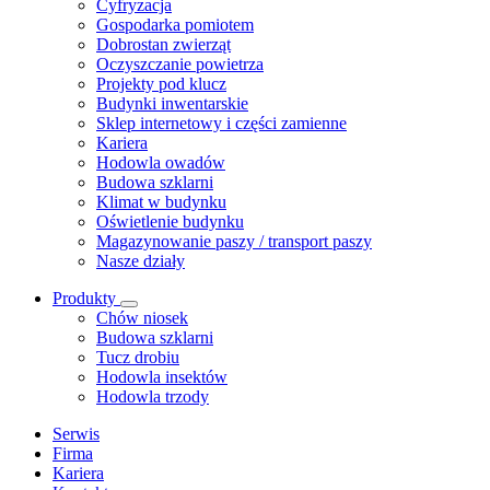
Cyfryzacja
Gospodarka pomiotem
Dobrostan zwierząt
Oczyszczanie powietrza
Projekty pod klucz
Budynki inwentarskie
Sklep internetowy i części zamienne
Kariera
Hodowla owadów
Budowa szklarni
Klimat w budynku
Oświetlenie budynku
Magazynowanie paszy / transport paszy
Nasze działy
Produkty
Chów niosek
Budowa szklarni
Tucz drobiu
Hodowla insektów
Hodowla trzody
Serwis
Firma
Kariera