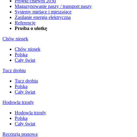
Projekt chlewni 2030
Magazynowanie paszy / transport paszy
Systemy mielące i mieszające
Zasilanie energią elektryczną
Referencje
Prośba o ulotkę
Chów niosek
Chów niosek
Polska
Cały świat
Tucz drobiu
Tucz drobiu
Polska
Cały świat
Hodowla trzody
Hodowla trzody
Polska
Cały świat
Recenzja prasowa