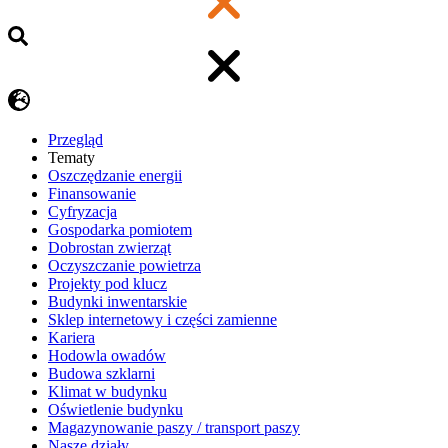
Przegląd
Tematy
​Oszczędzanie energii
Finansowanie
Cyfryzacja
Gospodarka pomiotem
Dobrostan zwierząt
Oczyszczanie powietrza
Projekty pod klucz
Budynki inwentarskie
Sklep internetowy i części zamienne
Kariera
Hodowla owadów
Budowa szklarni
Klimat w budynku
Oświetlenie budynku
Magazynowanie paszy / transport paszy
Nasze działy