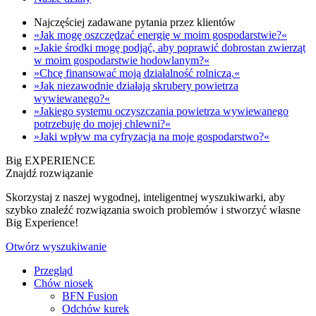
Najczęściej zadawane pytania przez klientów
»Jak mogę oszczędzać energię w moim gospodarstwie?«
»Jakie środki mogę podjąć, aby poprawić dobrostan zwierząt
w moim gospodarstwie hodowlanym?«
»Chcę finansować moją działalność rolniczą.«
»Jak niezawodnie działają skrubery powietrza
wywiewanego?«
»Jakiego systemu oczyszczania powietrza wywiewanego
potrzebuję do mojej chlewni?«
»Jaki wpływ ma cyfryzacja na moje gospodarstwo?«
Big EXPERIENCE
Znajdź rozwiązanie
Skorzystaj z naszej wygodnej, inteligentnej wyszukiwarki, aby
szybko znaleźć rozwiązania swoich problemów i stworzyć własne
Big Experience!
Otwórz wyszukiwanie
Przegląd
Chów niosek
BFN Fusion
Odchów kurek