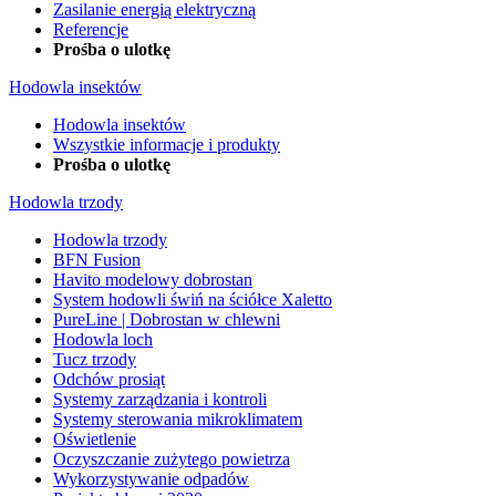
Zasilanie energią elektryczną
Referencje
Prośba o ulotkę
Hodowla insektów
Hodowla insektów
Wszystkie informacje i produkty
Prośba o ulotkę
Hodowla trzody
Hodowla trzody
BFN Fusion
Havito modelowy dobrostan
System hodowli świń na ściółce Xaletto
PureLine | Dobrostan w chlewni
Hodowla loch
Tucz trzody
Odchów prosiąt
Systemy zarządzania i kontroli
Systemy sterowania mikroklimatem
Oświetlenie
Oczyszczanie zużytego powietrza
Wykorzystywanie odpadów