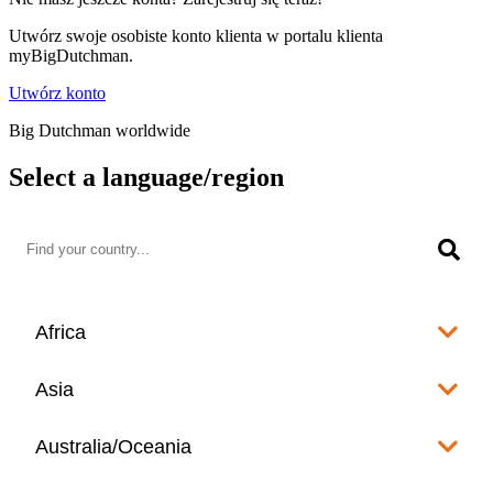
Utwórz swoje osobiste konto klienta w portalu klienta
myBigDutchman.
Utwórz konto
Big Dutchman worldwide
Select a language/region
Africa
Algeria
Asia
العربية
Afghanistan
Australia/Oceania
Angola
English
www.bigdutchman.co.za