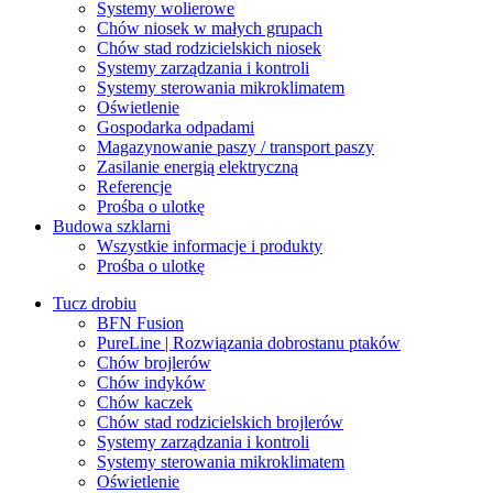
Systemy wolierowe
Chów niosek w małych grupach
Chów stad rodzicielskich niosek
Systemy zarządzania i kontroli
Systemy sterowania mikroklimatem
Oświetlenie
Gospodarka odpadami
Magazynowanie paszy / transport paszy
Zasilanie energią elektryczną
Referencje
Prośba o ulotkę
Budowa szklarni
Wszystkie informacje i produkty
Prośba o ulotkę
Tucz drobiu
BFN Fusion
PureLine | Rozwiązania dobrostanu ptaków
Chów brojlerów
Chów indyków
Chów kaczek
Chów stad rodzicielskich brojlerów
Systemy zarządzania i kontroli
Systemy sterowania mikroklimatem
Oświetlenie