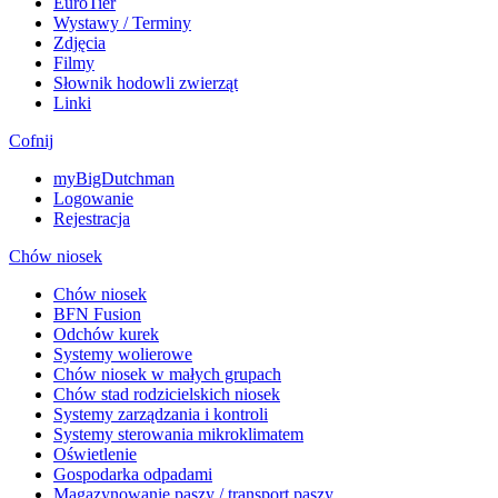
EuroTier
Wystawy / Terminy
Zdjęcia
Filmy
Słownik hodowli zwierząt
Linki
Cofnij
myBigDutchman
Logowanie
Rejestracja
Chów niosek
Chów niosek
BFN Fusion
Odchów kurek
Systemy wolierowe
Chów niosek w małych grupach
Chów stad rodzicielskich niosek
Systemy zarządzania i kontroli
Systemy sterowania mikroklimatem
Oświetlenie
Gospodarka odpadami
Magazynowanie paszy / transport paszy