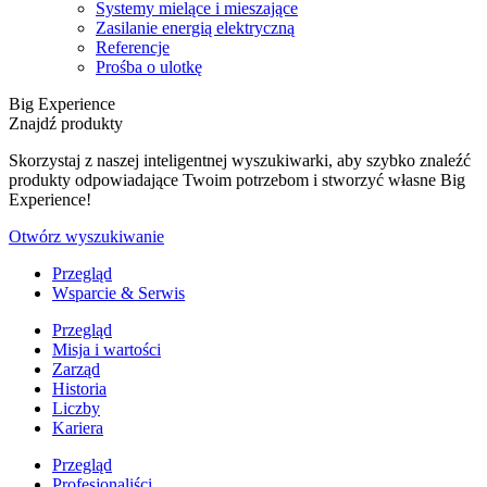
Systemy mielące i mieszające
Zasilanie energią elektryczną
Referencje
Prośba o ulotkę
Big Experience
Znajdź produkty
Skorzystaj z naszej inteligentnej wyszukiwarki, aby szybko znaleźć
produkty odpowiadające Twoim potrzebom i stworzyć własne Big
Experience!
Otwórz wyszukiwanie
Przegląd
Wsparcie & Serwis
Przegląd
Misja i wartości
Zarząd
Historia
Liczby
Kariera
Przegląd
Profesjonaliści