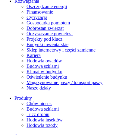
Rozwiązania
​Oszczędzanie energii
Finansowanie
Cyfryzacja
Gospodarka pomiotem
Dobrostan zwierząt
Oczyszczanie powietrza
Projekty pod klucz
Budynki inwentarskie
Sklep internetowy i części zamienne
Kariera
Hodowla owadów
Budowa szklarni
Klimat w budynku
Oświetlenie budynku
Magazynowanie paszy / transport paszy
Nasze działy
Produkty
Chów niosek
Budowa szklarni
Tucz drobiu
Hodowla insektów
Hodowla trzody