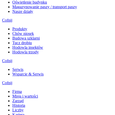
Oświetlenie budynku
Magazynowanie paszy / transport paszy
Nasze działy
Cofnij
Produkty
Chów niosek
Budowa szklarni
Tucz drobiu
Hodowla insektów
Hodowla trzody
Cofnij
Serwis
Wsparcie & Serwis
Cofnij
Firma
Misja i wartości
Zarząd
Historia
Liczby
Kariera