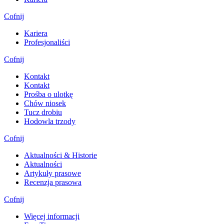
Cofnij
Kariera
Profesjonaliści
Cofnij
Kontakt
Kontakt
Prośba o ulotkę
Chów niosek
Tucz drobiu
Hodowla trzody
Cofnij
Aktualności & Historie
Aktualności
Artykuły prasowe
Recenzja prasowa
Cofnij
Więcej informacji