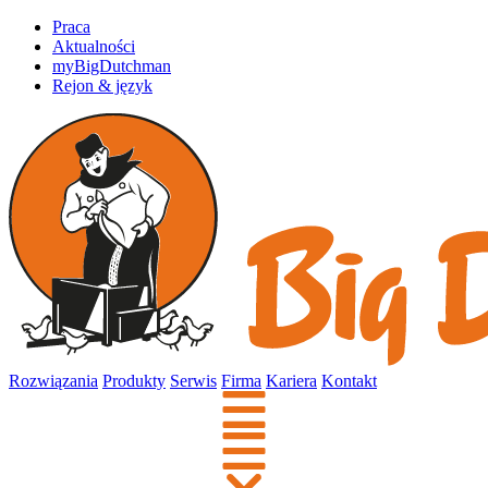
Praca
Aktualności
myBigDutchman
Rejon & język
Rozwiązania
Produkty
Serwis
Firma
Kariera
Kontakt