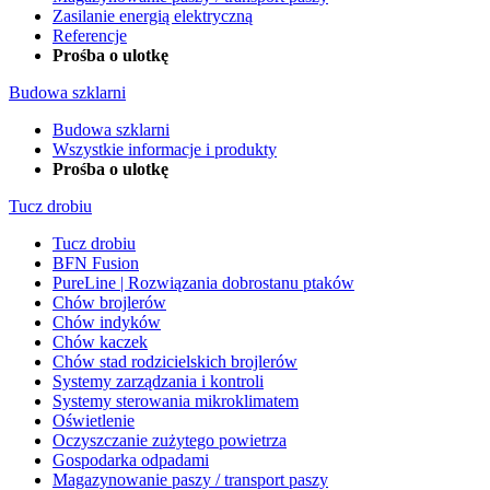
Zasilanie energią elektryczną
Referencje
Prośba o ulotkę
Budowa szklarni
Budowa szklarni
Wszystkie informacje i produkty
Prośba o ulotkę
Tucz drobiu
Tucz drobiu
BFN Fusion
PureLine | Rozwiązania dobrostanu ptaków
Chów brojlerów
Chów indyków
Chów kaczek
Chów stad rodzicielskich brojlerów
Systemy zarządzania i kontroli
Systemy sterowania mikroklimatem
Oświetlenie
Oczyszczanie zużytego powietrza
Gospodarka odpadami
Magazynowanie paszy / transport paszy