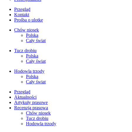
Przegląd
Kontakt
Prośba o ulotkę
Chów niosek
Polska
Cały świat
Tucz drobiu
Polska
Cały świat
Hodowla trzody
Polska
Cały świat
Przegląd
Aktualności
Artykuły prasowe
Recenzja prasowa
Chów niosek
Tucz drobiu
Hodowla trzody