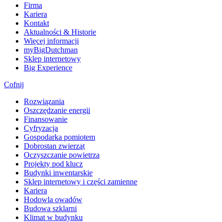
Firma
Kariera
Kontakt
Aktualności & Historie
Więcej informacji
myBigDutchman
Sklep internetowy
Big Experience
Cofnij
Rozwiązania
​Oszczędzanie energii
Finansowanie
Cyfryzacja
Gospodarka pomiotem
Dobrostan zwierząt
Oczyszczanie powietrza
Projekty pod klucz
Budynki inwentarskie
Sklep internetowy i części zamienne
Kariera
Hodowla owadów
Budowa szklarni
Klimat w budynku