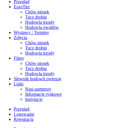
Przegląd
EuroTier
Chów niosek
Tucz drobiu
Hodowla trzody
Hodowla owadów
Wystawy / Terminy
Zdjęcia
Chów niosek
Tucz drobiu
Hodowla trzody
Filmy
Chów niosek
Tucz drobiu
Hodowla trzody
Słownik hodowli zwierząt
Linki
Nasi partnerzy
Informacje rynkowe
Instytucje
Przegląd
Logowanie
Rejestracja