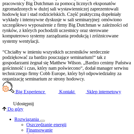
pracownicy Big Dutchman za pomocą licznych eksponatów
zgromadzonych w dużej sali wystawienniczej zaprezentowali
hodowlę kur i stad rodzicielskich. Część praktyczną dopełniały
wykłady i intensywne dyskusje w sali seminaryjnej: omówiono
szczegółowo wyposażenie z firmy Big Dutchman w zależności od
rynków, z których pochodzili uczestnicy oraz sterowane
komputerowo systemy zarządzania produkcją i zróżnicowane
systemy wentylacji.
“Chciałby w imieniu wszystkich uczestników serdecznie
podziękować za bardzo pouczające seminarium!“ tak z
gospodarzami żegnał się Matthew Wilson. „Bardzo cenimy Państwa
gościnność i czas, który nam poświecono“, dodał manager serwisu
technicznego firmy Cobb Europe, który był odpowiedzialny za
organizację seminarium ze strony hodowcy.
Big Experience
Kontakt
Sklep internetowy
Udostępnij
Do góry
Rozwiązania
​Oszczędzanie energii
Finansowanie