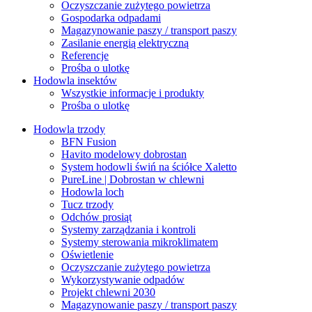
Oczyszczanie zużytego powietrza
Gospodarka odpadami
Magazynowanie paszy / transport paszy
Zasilanie energią elektryczną
Referencje
Prośba o ulotkę
Hodowla insektów
Wszystkie informacje i produkty
Prośba o ulotkę
Hodowla trzody
BFN Fusion
Havito modelowy dobrostan
System hodowli świń na ściółce Xaletto
PureLine | Dobrostan w chlewni
Hodowla loch
Tucz trzody
Odchów prosiąt
Systemy zarządzania i kontroli
Systemy sterowania mikroklimatem
Oświetlenie
Oczyszczanie zużytego powietrza
Wykorzystywanie odpadów
Projekt chlewni 2030
Magazynowanie paszy / transport paszy