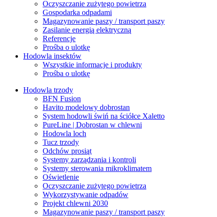
Oczyszczanie zużytego powietrza
Gospodarka odpadami
Magazynowanie paszy / transport paszy
Zasilanie energią elektryczną
Referencje
Prośba o ulotkę
Hodowla insektów
Wszystkie informacje i produkty
Prośba o ulotkę
Hodowla trzody
BFN Fusion
Havito modelowy dobrostan
System hodowli świń na ściółce Xaletto
PureLine | Dobrostan w chlewni
Hodowla loch
Tucz trzody
Odchów prosiąt
Systemy zarządzania i kontroli
Systemy sterowania mikroklimatem
Oświetlenie
Oczyszczanie zużytego powietrza
Wykorzystywanie odpadów
Projekt chlewni 2030
Magazynowanie paszy / transport paszy