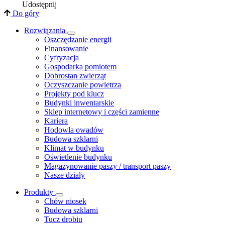
Udostępnij
Do góry
Rozwiązania
​Oszczędzanie energii
Finansowanie
Cyfryzacja
Gospodarka pomiotem
Dobrostan zwierząt
Oczyszczanie powietrza
Projekty pod klucz
Budynki inwentarskie
Sklep internetowy i części zamienne
Kariera
Hodowla owadów
Budowa szklarni
Klimat w budynku
Oświetlenie budynku
Magazynowanie paszy / transport paszy
Nasze działy
Produkty
Chów niosek
Budowa szklarni
Tucz drobiu