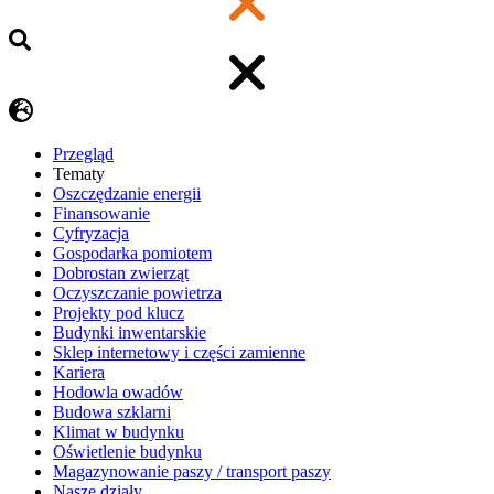
Przegląd
Tematy
​Oszczędzanie energii
Finansowanie
Cyfryzacja
Gospodarka pomiotem
Dobrostan zwierząt
Oczyszczanie powietrza
Projekty pod klucz
Budynki inwentarskie
Sklep internetowy i części zamienne
Kariera
Hodowla owadów
Budowa szklarni
Klimat w budynku
Oświetlenie budynku
Magazynowanie paszy / transport paszy
Nasze działy