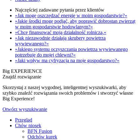
Najczęściej zadawane pytania przez klientów
»Jak mogę oszczędzać energię w moim gospodarstwie?«
»Jakie środki mogę podjąć, aby poprawić dobrostan zwierząt
w moim gospodarstwie hodowlanym?«
»Chcę finansować moją działalność rolniczą.«
»Jak niezawodnie działają skrubery powietrza
wywiewanego?«
»Jakiego systemu oczyszczania powietrza wywiewanego
potrzebuję do mojej chlewni?«
»Jaki wpływ ma cyfryzacja na moje gospodarstwo?«
Big EXPERIENCE
Znajdź rozwiązanie
Skorzystaj z naszej wygodnej, inteligentnej wyszukiwarki, aby
szybko znaleźć rozwiązania swoich problemów i stworzyć własne
Big Experience!
Otwórz wyszukiwanie
Przegląd
Chów niosek
BFN Fusion
Odchów kurek