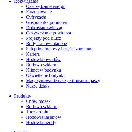
Rozwiązania
​Oszczędzanie energii
Finansowanie
Cyfryzacja
Gospodarka pomiotem
Dobrostan zwierząt
Oczyszczanie powietrza
Projekty pod klucz
Budynki inwentarskie
Sklep internetowy i części zamienne
Kariera
Hodowla owadów
Budowa szklarni
Klimat w budynku
Oświetlenie budynku
Magazynowanie paszy / transport paszy
Nasze działy
Produkty
Chów niosek
Budowa szklarni
Tucz drobiu
Hodowla insektów
Hodowla trzody