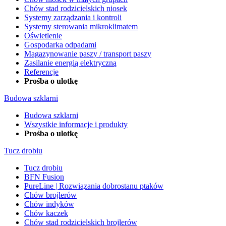
Chów stad rodzicielskich niosek
Systemy zarządzania i kontroli
Systemy sterowania mikroklimatem
Oświetlenie
Gospodarka odpadami
Magazynowanie paszy / transport paszy
Zasilanie energią elektryczną
Referencje
Prośba o ulotkę
Budowa szklarni
Budowa szklarni
Wszystkie informacje i produkty
Prośba o ulotkę
Tucz drobiu
Tucz drobiu
BFN Fusion
PureLine | Rozwiązania dobrostanu ptaków
Chów brojlerów
Chów indyków
Chów kaczek
Chów stad rodzicielskich brojlerów