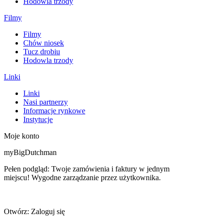
Hodowla trzody
Filmy
Filmy
Chów niosek
Tucz drobiu
Hodowla trzody
Linki
Linki
Nasi partnerzy
Informacje rynkowe
Instytucje
Moje konto
myBigDutchman
Pełen podgląd: Twoje zamówienia i faktury w jednym
miejscu! Wygodne zarządzanie przez użytkownika.
Otwórz: Zaloguj się