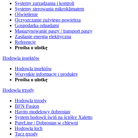
Systemy zarządzania i kontroli
Systemy sterowania mikroklimatem
Oświetlenie
Oczyszczanie zużytego powietrza
Gospodarka odpadami
Magazynowanie paszy / transport paszy
Zasilanie energią elektryczną
Referencje
Prośba o ulotkę
Hodowla insektów
Hodowla insektów
Wszystkie informacje i produkty
Prośba o ulotkę
Hodowla trzody
Hodowla trzody
BFN Fusion
Havito modelowy dobrostan
System hodowli świń na ściółce Xaletto
PureLine | Dobrostan w chlewni
Hodowla loch
Tucz trzody