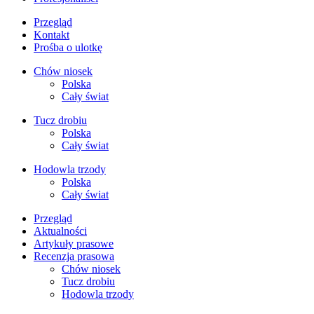
Przegląd
Kontakt
Prośba o ulotkę
Chów niosek
Polska
Cały świat
Tucz drobiu
Polska
Cały świat
Hodowla trzody
Polska
Cały świat
Przegląd
Aktualności
Artykuły prasowe
Recenzja prasowa
Chów niosek
Tucz drobiu
Hodowla trzody