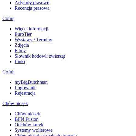
Artykuły prasowe
Recenzja prasowa
Cofnij
Więcej informacji
EuroTier
Wystawy / Terminy
Zdjęcia
Filmy
Słownik hodowli zwierząt
Linki
Cofnij
myBigDutchman
Logowanie
Rejestracja
Chów niosek
Chów niosek
BFN Fusion
Odchów kurek
Systemy wolierowe
Chów niosek w małych grupach