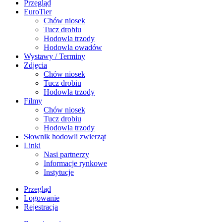
Przegląd
EuroTier
Chów niosek
Tucz drobiu
Hodowla trzody
Hodowla owadów
Wystawy / Terminy
Zdjęcia
Chów niosek
Tucz drobiu
Hodowla trzody
Filmy
Chów niosek
Tucz drobiu
Hodowla trzody
Słownik hodowli zwierząt
Linki
Nasi partnerzy
Informacje rynkowe
Instytucje
Przegląd
Logowanie
Rejestracja