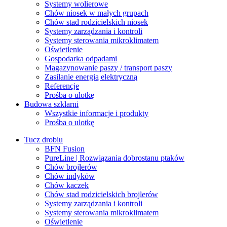
Systemy wolierowe
Chów niosek w małych grupach
Chów stad rodzicielskich niosek
Systemy zarządzania i kontroli
Systemy sterowania mikroklimatem
Oświetlenie
Gospodarka odpadami
Magazynowanie paszy / transport paszy
Zasilanie energią elektryczną
Referencje
Prośba o ulotkę
Budowa szklarni
Wszystkie informacje i produkty
Prośba o ulotkę
Tucz drobiu
BFN Fusion
PureLine | Rozwiązania dobrostanu ptaków
Chów brojlerów
Chów indyków
Chów kaczek
Chów stad rodzicielskich brojlerów
Systemy zarządzania i kontroli
Systemy sterowania mikroklimatem
Oświetlenie