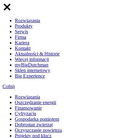
Rozwiązania
Produkty
Serwis
Firma
Kariera
Kontakt
Aktualności & Historie
Więcej informacji
myBigDutchman
Sklep internetowy
Big Experience
Cofnij
Rozwiązania
​Oszczędzanie energii
Finansowanie
Cyfryzacja
Gospodarka pomiotem
Dobrostan zwierząt
Oczyszczanie powietrza
Projekty pod klucz