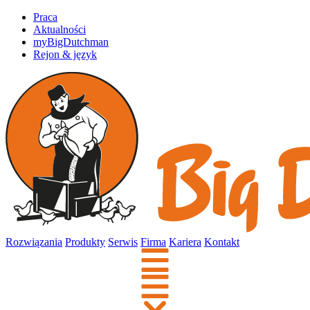
Praca
Aktualności
myBigDutchman
Rejon & język
Rozwiązania
Produkty
Serwis
Firma
Kariera
Kontakt