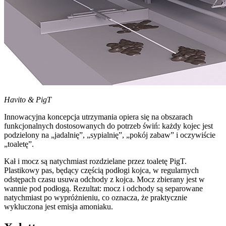
Havito & PigT
Innowacyjna koncepcja utrzymania opiera się na obszarach
funkcjonalnych dostosowanych do potrzeb świń: każdy kojec jest
podzielony na „jadalnię”, „sypialnię”, „pokój zabaw” i oczywiście
„toaletę”.
Kał i mocz są natychmiast rozdzielane przez toaletę PigT.
Plastikowy pas, będący częścią podłogi kojca, w regularnych
odstępach czasu usuwa odchody z kojca. Mocz zbierany jest w
wannie pod podłogą. Rezultat: mocz i odchody są separowane
natychmiast po wypróżnieniu, co oznacza, że praktycznie
wykluczona jest emisja amoniaku.