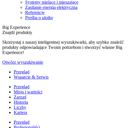
Systemy mielące i mieszające
Zasilanie energią elektryczną
Referencje
Prośba o ulotkę
Big Experience
Znajdź produkty
Skorzystaj z naszej inteligentnej wyszukiwarki, aby szybko znaleźć
produkty odpowiadające Twoim potrzebom i stworzyć własne Big
Experience!
Otwórz wyszukiwanie
Przegląd
Wsparcie & Serwis
Przegląd
Misja i wartości
Zarząd
Historia
Liczby
Kariera
Przegląd
Profesjonaliści