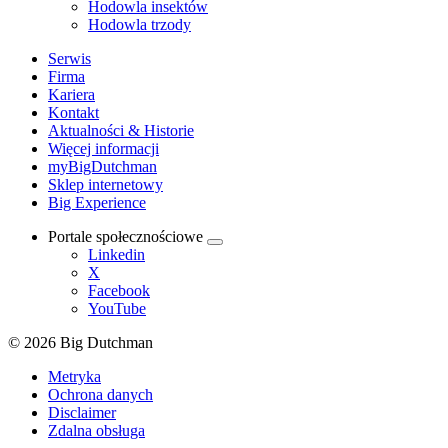
Hodowla insektów
Hodowla trzody
Serwis
Firma
Kariera
Kontakt
Aktualności & Historie
Więcej informacji
myBigDutchman
Sklep internetowy
Big Experience
Portale społecznościowe
Linkedin
X
Facebook
YouTube
© 2026 Big Dutchman
Metryka
Ochrona danych
Disclaimer
Zdalna obsługa