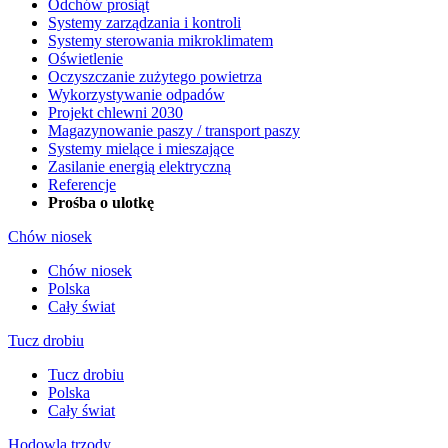
Odchów prosiąt
Systemy zarządzania i kontroli
Systemy sterowania mikroklimatem
Oświetlenie
Oczyszczanie zużytego powietrza
Wykorzystywanie odpadów
Projekt chlewni 2030
Magazynowanie paszy / transport paszy
Systemy mielące i mieszające
Zasilanie energią elektryczną
Referencje
Prośba o ulotkę
Chów niosek
Chów niosek
Polska
Cały świat
Tucz drobiu
Tucz drobiu
Polska
Cały świat
Hodowla trzody