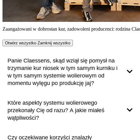
Zaangażowani w dobrostan kur, zadowoleni producenci: rodzina Claes
Otwórz wszystko
Zamknij wszystko
Panie Claessens, skąd wziął się pomysł na
trzymanie kur niosek w tym samym kurniku i
w tym samym systemie wolierowym od
momentu wylęgu po produkcję jaj?
Które aspekty systemu wolierowego
Jelle Claessens: Inspiracją był dla nas Marcel Kuijpers z
przekonały Cię od razu? A jakie miałeś
Kuijpers Kip, holenderskiej firmy produkującej brojlery. Jako
pierwszy wprowadził system, w którym pisklęta wykluwają się
wątpliwości?
i są odchowywane w tym samym kurniku. Podczas rozmowy
wyjaśnił nam pozytywny wpływ tego rozwiązania na wczesne
etapy życia pisklęcia. Jego spostrzeżenia skłoniły nas do
Czy oczekiwane korzyści znalazły
krytycznego spojrzenia na nasz własny łańcuch dostaw i
Zwróciliśmy się z naszym pomysłem do firmy Big Dutchman,