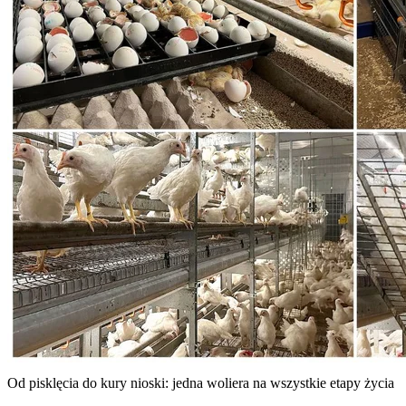
Jesteśmy zadowoleni z dotychczasowych rezultatów. W tym
roku rozpoczynamy nowy rzut w naszym
Eggsperience
Center.
Biorąc pod uwagę dynamicznie zmieniające się
przepisy w Holandii, ten system może być dobrym
rozwiązaniem dla naszej działalności. Po ostatniej fazie testów
planujemy wdrożyć system w jednym z naszych regularnych
kurników. W pełni popieramy NATURA Life.
Wykluwanie się piskląt w kurniku: w nowym systemie NATURA L
samym kurniku, w którym później jako nioski znoszą jajka.
Od pisklęcia do kury nioski: jedna woliera na wszystkie etapy życia