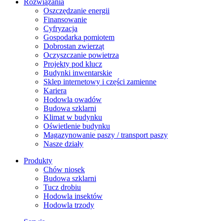
Rozwiązania
​Oszczędzanie energii
Finansowanie
Cyfryzacja
Gospodarka pomiotem
Dobrostan zwierząt
Oczyszczanie powietrza
Projekty pod klucz
Budynki inwentarskie
Sklep internetowy i części zamienne
Kariera
Hodowla owadów
Budowa szklarni
Klimat w budynku
Oświetlenie budynku
Magazynowanie paszy / transport paszy
Nasze działy
Produkty
Chów niosek
Budowa szklarni
Tucz drobiu
Hodowla insektów
Hodowla trzody