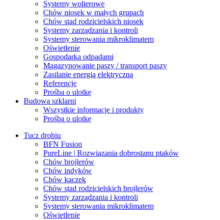
Systemy wolierowe
Chów niosek w małych grupach
Chów stad rodzicielskich niosek
Systemy zarządzania i kontroli
Systemy sterowania mikroklimatem
Oświetlenie
Gospodarka odpadami
Magazynowanie paszy / transport paszy
Zasilanie energią elektryczną
Referencje
Prośba o ulotkę
Budowa szklarni
Wszystkie informacje i produkty
Prośba o ulotkę
Tucz drobiu
BFN Fusion
PureLine | Rozwiązania dobrostanu ptaków
Chów brojlerów
Chów indyków
Chów kaczek
Chów stad rodzicielskich brojlerów
Systemy zarządzania i kontroli
Systemy sterowania mikroklimatem
Oświetlenie