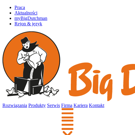
Praca
Aktualności
myBigDutchman
Rejon & język
Rozwiązania
Produkty
Serwis
Firma
Kariera
Kontakt