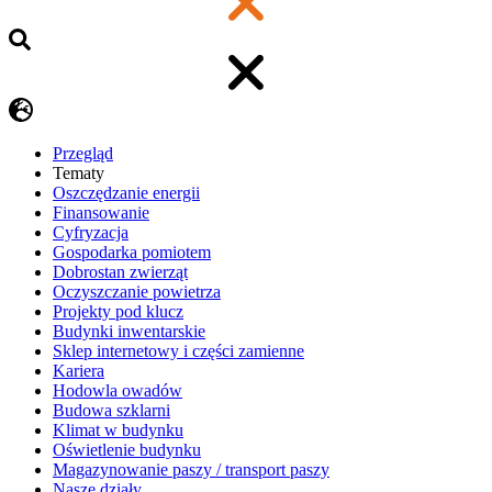
Przegląd
Tematy
​Oszczędzanie energii
Finansowanie
Cyfryzacja
Gospodarka pomiotem
Dobrostan zwierząt
Oczyszczanie powietrza
Projekty pod klucz
Budynki inwentarskie
Sklep internetowy i części zamienne
Kariera
Hodowla owadów
Budowa szklarni
Klimat w budynku
Oświetlenie budynku
Magazynowanie paszy / transport paszy
Nasze działy