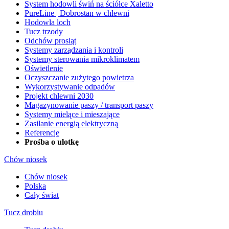
System hodowli świń na ściółce Xaletto
PureLine | Dobrostan w chlewni
Hodowla loch
Tucz trzody
Odchów prosiąt
Systemy zarządzania i kontroli
Systemy sterowania mikroklimatem
Oświetlenie
Oczyszczanie zużytego powietrza
Wykorzystywanie odpadów
Projekt chlewni 2030
Magazynowanie paszy / transport paszy
Systemy mielące i mieszające
Zasilanie energią elektryczną
Referencje
Prośba o ulotkę
Chów niosek
Chów niosek
Polska
Cały świat
Tucz drobiu