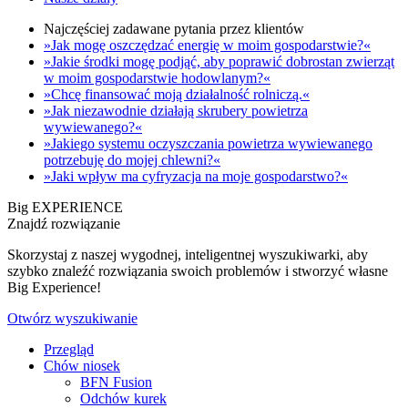
Najczęściej zadawane pytania przez klientów
»Jak mogę oszczędzać energię w moim gospodarstwie?«
»Jakie środki mogę podjąć, aby poprawić dobrostan zwierząt
w moim gospodarstwie hodowlanym?«
»Chcę finansować moją działalność rolniczą.«
»Jak niezawodnie działają skrubery powietrza
wywiewanego?«
»Jakiego systemu oczyszczania powietrza wywiewanego
potrzebuję do mojej chlewni?«
»Jaki wpływ ma cyfryzacja na moje gospodarstwo?«
Big EXPERIENCE
Znajdź rozwiązanie
Skorzystaj z naszej wygodnej, inteligentnej wyszukiwarki, aby
szybko znaleźć rozwiązania swoich problemów i stworzyć własne
Big Experience!
Otwórz wyszukiwanie
Przegląd
Chów niosek
BFN Fusion
Odchów kurek