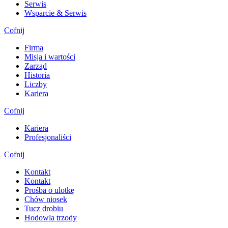
Serwis
Wsparcie & Serwis
Cofnij
Firma
Misja i wartości
Zarząd
Historia
Liczby
Kariera
Cofnij
Kariera
Profesjonaliści
Cofnij
Kontakt
Kontakt
Prośba o ulotkę
Chów niosek
Tucz drobiu
Hodowla trzody