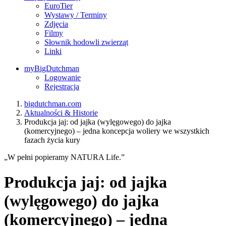
EuroTier
Wystawy / Terminy
Zdjęcia
Filmy
Słownik hodowli zwierząt
Linki
myBigDutchman
Logowanie
Rejestracja
bigdutchman.com
Aktualności & Historie
Produkcja jaj: od jajka (wylęgowego) do jajka
(komercyjnego) – jedna koncepcja woliery we wszystkich
fazach życia kury
„W pełni popieramy NATURA Life.”
Produkcja jaj: od jajka
(wylęgowego) do jajka
(komercyjnego) – jedna