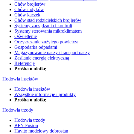
Chów brojlerów
Chów indyków
Chów kaczek
Chów stad rodzicielskich brojlerów
Systemy zarządzania i kontroli
Systemy sterowania mikroklimatem
Oświetlenie
Oczyszczanie zużytego powietrza
Gospodarka odpadami
Magazynowanie paszy / transport paszy
Zasilanie energią elektryczną
Referencje
Prośba o ulotkę
Hodowla insektów
Hodowla insektów
Wszystkie informacje i produkty
Prośba o ulotkę
Hodowla trzody
Hodowla trzody
BFN Fusion
Havito modelowy dobrostan