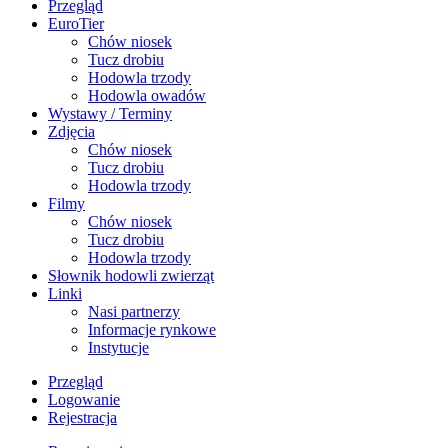
Przegląd
EuroTier
Chów niosek
Tucz drobiu
Hodowla trzody
Hodowla owadów
Wystawy / Terminy
Zdjęcia
Chów niosek
Tucz drobiu
Hodowla trzody
Filmy
Chów niosek
Tucz drobiu
Hodowla trzody
Słownik hodowli zwierząt
Linki
Nasi partnerzy
Informacje rynkowe
Instytucje
Przegląd
Logowanie
Rejestracja