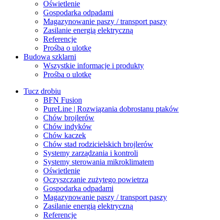
Oświetlenie
Gospodarka odpadami
Magazynowanie paszy / transport paszy
Zasilanie energią elektryczną
Referencje
Prośba o ulotkę
Budowa szklarni
Wszystkie informacje i produkty
Prośba o ulotkę
Tucz drobiu
BFN Fusion
PureLine | Rozwiązania dobrostanu ptaków
Chów brojlerów
Chów indyków
Chów kaczek
Chów stad rodzicielskich brojlerów
Systemy zarządzania i kontroli
Systemy sterowania mikroklimatem
Oświetlenie
Oczyszczanie zużytego powietrza
Gospodarka odpadami
Magazynowanie paszy / transport paszy
Zasilanie energią elektryczną
Referencje