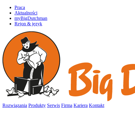
Praca
Aktualności
myBigDutchman
Rejon & język
Rozwiązania
Produkty
Serwis
Firma
Kariera
Kontakt