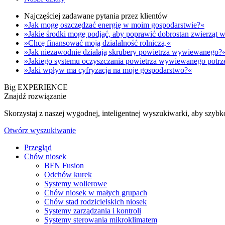
Najczęściej zadawane pytania przez klientów
»Jak mogę oszczędzać energię w moim gospodarstwie?«
»Jakie środki mogę podjąć, aby poprawić dobrostan zwierzą
»Chcę finansować moją działalność rolniczą.«
»Jak niezawodnie działają skrubery powietrza wywiewanego?
»Jakiego systemu oczyszczania powietrza wywiewanego potrz
»Jaki wpływ ma cyfryzacja na moje gospodarstwo?«
Big EXPERIENCE
Znajdź rozwiązanie
Skorzystaj z naszej wygodnej, inteligentnej wyszukiwarki, aby szyb
Otwórz wyszukiwanie
Przegląd
Chów niosek
BFN Fusion
Odchów kurek
Systemy wolierowe
Chów niosek w małych grupach
Chów stad rodzicielskich niosek
Systemy zarządzania i kontroli
Systemy sterowania mikroklimatem