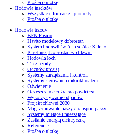
Prośba o ulotkę
Hodowla insektów
Wszystkie informacje i produkty
Prośba o ulotkę
Hodowla trzody
BFN Fusion
Havito modelowy dobrostan
System hodowli świń na ściółce Xaletto
PureLine | Dobrostan w chlewni
Hodowla loch
Tucz trzody
Odchów prosiąt
Systemy zarządzania i kontroli
Systemy sterowania mikroklimatem
Oświetlenie
Oczyszczanie zużytego powietrza
Wykorzystywanie odpadów
Projekt chlewni 2030
Magazynowanie paszy / transport paszy
Systemy mielące i mieszające
Zasilanie energią elektryczną
Referencje
Prośba o ulotkę