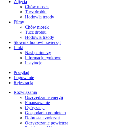
Zdjęcia
Chów niosek
Tucz drobiu
Hodowla trzody
Filmy
Chów niosek
Tucz drobiu
Hodowla trzody
Słownik hodowli zwierząt
Linki
Nasi partnerzy
Informacje rynkowe
Instytucje
Przegląd
Logowanie
Rejestracja
Rozwiązania
​Oszczędzanie energii
Finansowanie
Cyfryzacja
Gospodarka pomiotem
Dobrostan zwierząt
Oczyszczanie powietrza