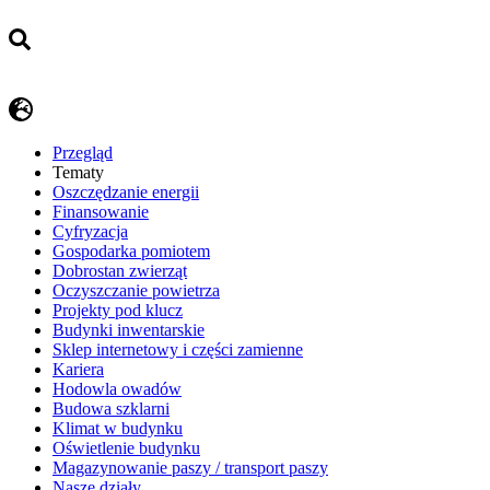
Przegląd
Tematy
​Oszczędzanie energii
Finansowanie
Cyfryzacja
Gospodarka pomiotem
Dobrostan zwierząt
Oczyszczanie powietrza
Projekty pod klucz
Budynki inwentarskie
Sklep internetowy i części zamienne
Kariera
Hodowla owadów
Budowa szklarni
Klimat w budynku
Oświetlenie budynku
Magazynowanie paszy / transport paszy
Nasze działy