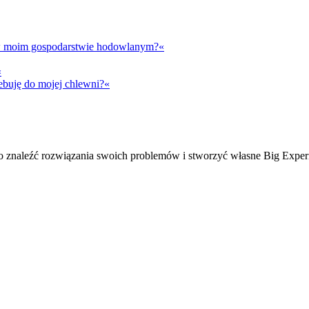
t w moim gospodarstwie hodowlanym?«
«
ebuję do mojej chlewni?«
ko znaleźć rozwiązania swoich problemów i stworzyć własne Big Exper