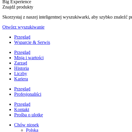
Big Experience
Znajdź produkty
Skorzystaj z naszej inteligentnej wyszukiwarki, aby szybko znaleź
Otwórz wyszukiwanie
Przegląd
Wsparcie & Serwis
Przegląd
Misja i wartości
Zarząd
Historia
Liczby
Kariera
Przegląd
Profesjonaliści
Przegląd
Kontakt
Prośba o ulotkę
Chów niosek
Polska