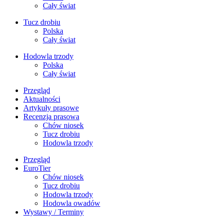
Cały świat
Tucz drobiu
Polska
Cały świat
Hodowla trzody
Polska
Cały świat
Przegląd
Aktualności
Artykuły prasowe
Recenzja prasowa
Chów niosek
Tucz drobiu
Hodowla trzody
Przegląd
EuroTier
Chów niosek
Tucz drobiu
Hodowla trzody
Hodowla owadów
Wystawy / Terminy