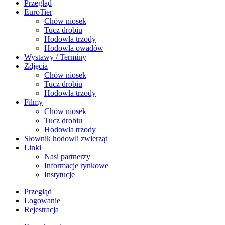
Przegląd
EuroTier
Chów niosek
Tucz drobiu
Hodowla trzody
Hodowla owadów
Wystawy / Terminy
Zdjęcia
Chów niosek
Tucz drobiu
Hodowla trzody
Filmy
Chów niosek
Tucz drobiu
Hodowla trzody
Słownik hodowli zwierząt
Linki
Nasi partnerzy
Informacje rynkowe
Instytucje
Przegląd
Logowanie
Rejestracja