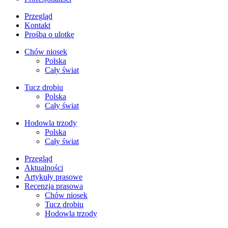
Przegląd
Kontakt
Prośba o ulotkę
Chów niosek
Polska
Cały świat
Tucz drobiu
Polska
Cały świat
Hodowla trzody
Polska
Cały świat
Przegląd
Aktualności
Artykuły prasowe
Recenzja prasowa
Chów niosek
Tucz drobiu
Hodowla trzody