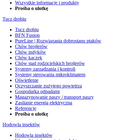
Wszystkie informacje i produkty
Prośba o ulotkę
Tucz drobiu
Tucz drobiu
BFN Fusion
PureLine | Rozwiązania dobrostanu ptaków
Chów brojlerów
Chów indyków
Chów kaczek
Chów stad rodzicielskich brojlerów
Systemy zarządzania i kontroli
Systemy sterowania mikroklimatem
Oświetlenie
Oczyszczanie zużytego powietrza
Gospodarka odpadami
Magazynowanie paszy / transport paszy
Zasilanie energią elektryczną
Referencje
Prośba o ulotkę
Hodowla insektów
Hodowla insektów