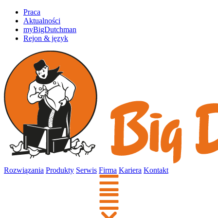
Praca
Aktualności
myBigDutchman
Rejon & język
Rozwiązania
Produkty
Serwis
Firma
Kariera
Kontakt