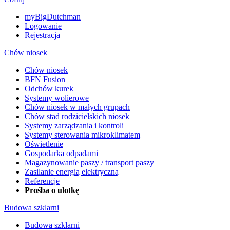
myBigDutchman
Logowanie
Rejestracja
Chów niosek
Chów niosek
BFN Fusion
Odchów kurek
Systemy wolierowe
Chów niosek w małych grupach
Chów stad rodzicielskich niosek
Systemy zarządzania i kontroli
Systemy sterowania mikroklimatem
Oświetlenie
Gospodarka odpadami
Magazynowanie paszy / transport paszy
Zasilanie energią elektryczną
Referencje
Prośba o ulotkę
Budowa szklarni
Budowa szklarni