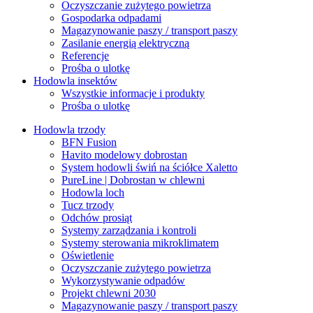
Oczyszczanie zużytego powietrza
Gospodarka odpadami
Magazynowanie paszy / transport paszy
Zasilanie energią elektryczną
Referencje
Prośba o ulotkę
Hodowla insektów
Wszystkie informacje i produkty
Prośba o ulotkę
Hodowla trzody
BFN Fusion
Havito modelowy dobrostan
System hodowli świń na ściółce Xaletto
PureLine | Dobrostan w chlewni
Hodowla loch
Tucz trzody
Odchów prosiąt
Systemy zarządzania i kontroli
Systemy sterowania mikroklimatem
Oświetlenie
Oczyszczanie zużytego powietrza
Wykorzystywanie odpadów
Projekt chlewni 2030
Magazynowanie paszy / transport paszy