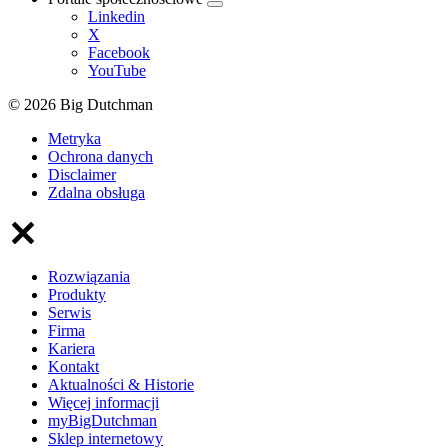
Linkedin
X
Facebook
YouTube
© 2026 Big Dutchman
Metryka
Ochrona danych
Disclaimer
Zdalna obsługa
Rozwiązania
Produkty
Serwis
Firma
Kariera
Kontakt
Aktualności & Historie
Więcej informacji
myBigDutchman
Sklep internetowy