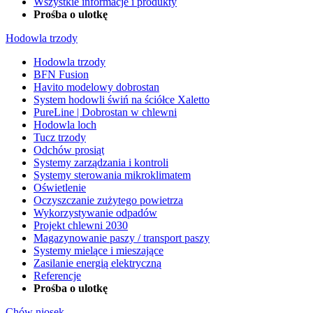
Wszystkie informacje i produkty
Prośba o ulotkę
Hodowla trzody
Hodowla trzody
BFN Fusion
Havito modelowy dobrostan
System hodowli świń na ściółce Xaletto
PureLine | Dobrostan w chlewni
Hodowla loch
Tucz trzody
Odchów prosiąt
Systemy zarządzania i kontroli
Systemy sterowania mikroklimatem
Oświetlenie
Oczyszczanie zużytego powietrza
Wykorzystywanie odpadów
Projekt chlewni 2030
Magazynowanie paszy / transport paszy
Systemy mielące i mieszające
Zasilanie energią elektryczną
Referencje
Prośba o ulotkę
Chów niosek