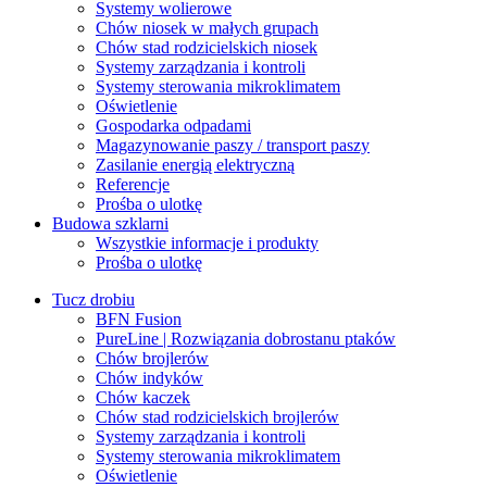
Systemy wolierowe
Chów niosek w małych grupach
Chów stad rodzicielskich niosek
Systemy zarządzania i kontroli
Systemy sterowania mikroklimatem
Oświetlenie
Gospodarka odpadami
Magazynowanie paszy / transport paszy
Zasilanie energią elektryczną
Referencje
Prośba o ulotkę
Budowa szklarni
Wszystkie informacje i produkty
Prośba o ulotkę
Tucz drobiu
BFN Fusion
PureLine | Rozwiązania dobrostanu ptaków
Chów brojlerów
Chów indyków
Chów kaczek
Chów stad rodzicielskich brojlerów
Systemy zarządzania i kontroli
Systemy sterowania mikroklimatem
Oświetlenie