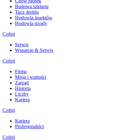
Chów niosek
Budowa szklarni
Tucz drobiu
Hodowla insektów
Hodowla trzody
Cofnij
Serwis
Wsparcie & Serwis
Cofnij
Firma
Misja i wartości
Zarząd
Historia
Liczby
Kariera
Cofnij
Kariera
Profesjonaliści
Cofnij