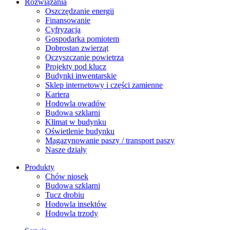
Rozwiązania
​Oszczędzanie energii
Finansowanie
Cyfryzacja
Gospodarka pomiotem
Dobrostan zwierząt
Oczyszczanie powietrza
Projekty pod klucz
Budynki inwentarskie
Sklep internetowy i części zamienne
Kariera
Hodowla owadów
Budowa szklarni
Klimat w budynku
Oświetlenie budynku
Magazynowanie paszy / transport paszy
Nasze działy
Produkty
Chów niosek
Budowa szklarni
Tucz drobiu
Hodowla insektów
Hodowla trzody