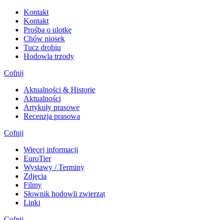
Kontakt
Kontakt
Prośba o ulotkę
Chów niosek
Tucz drobiu
Hodowla trzody
Cofnij
Aktualności & Historie
Aktualności
Artykuły prasowe
Recenzja prasowa
Cofnij
Więcej informacji
EuroTier
Wystawy / Terminy
Zdjęcia
Filmy
Słownik hodowli zwierząt
Linki
Cofnij