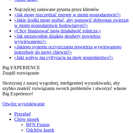
Najczęściej zadawane pytania przez klientów
»Jak mogę oszczędzać energię w moim gospodarstwie?«
»Jakie środki mogę podjąć, aby poprawić dobrostan zwierząt
w moim gospodarstwie hodowlanym?«
»Chcę finansować moją działalność rolniczą.«
»Jak niezawodnie działają skrubery powietrza
wywiewanego?«
»Jakiego systemu oczyszczania powietrza wywiewanego
potrzebuję do mojej chlewni?«
»Jaki wpływ ma cyfryzacja na moje gospodarstwo?«
Big EXPERIENCE
Znajdź rozwiązanie
Skorzystaj z naszej wygodnej, inteligentnej wyszukiwarki, aby
szybko znaleźć rozwiązania swoich problemów i stworzyć własne
Big Experience!
Otwórz wyszukiwanie
Przegląd
Chów niosek
BFN Fusion
Odchów kurek