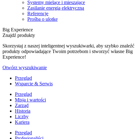
Systemy mielące i mieszające
Zasilanie energią elektryczną
Referencje
Prośba o ulotkę
Big Experience
Znajdź produkty
Skorzystaj z naszej inteligentnej wyszukiwarki, aby szybko znaleźć
produkty odpowiadające Twoim potrzebom i stworzyć własne Big
Experience!
Otwórz wyszukiwanie
Przegląd
Wsparcie & Serwis
Przegląd
Misja i wartości
Zarząd
Historia
Liczby
Kariera
Przegląd
Profesjonaliści