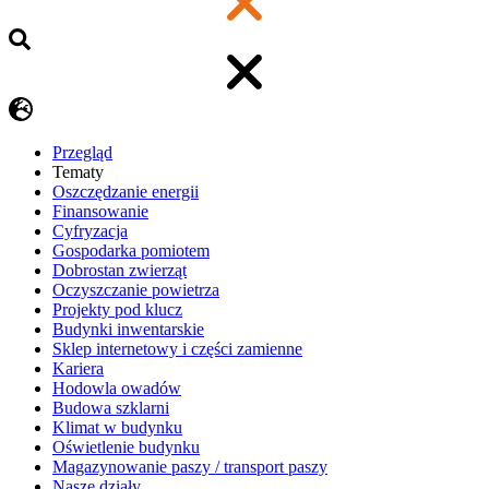
Przegląd
Tematy
​Oszczędzanie energii
Finansowanie
Cyfryzacja
Gospodarka pomiotem
Dobrostan zwierząt
Oczyszczanie powietrza
Projekty pod klucz
Budynki inwentarskie
Sklep internetowy i części zamienne
Kariera
Hodowla owadów
Budowa szklarni
Klimat w budynku
Oświetlenie budynku
Magazynowanie paszy / transport paszy
Nasze działy