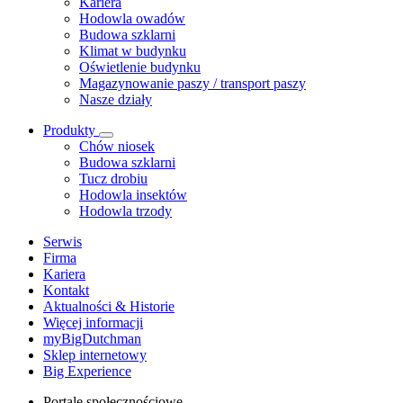
Kariera
Hodowla owadów
Budowa szklarni
Klimat w budynku
Oświetlenie budynku
Magazynowanie paszy / transport paszy
Nasze działy
Produkty
Chów niosek
Budowa szklarni
Tucz drobiu
Hodowla insektów
Hodowla trzody
Serwis
Firma
Kariera
Kontakt
Aktualności & Historie
Więcej informacji
myBigDutchman
Sklep internetowy
Big Experience
Portale społecznościowe