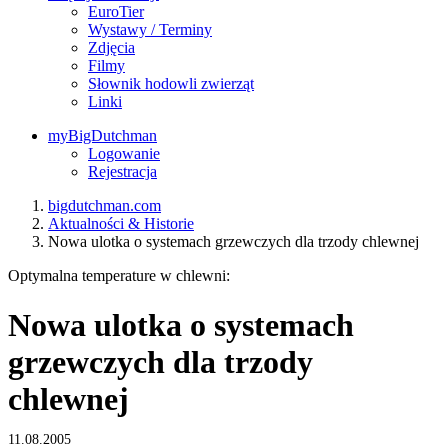
EuroTier
Wystawy / Terminy
Zdjęcia
Filmy
Słownik hodowli zwierząt
Linki
myBigDutchman
Logowanie
Rejestracja
bigdutchman.com
Aktualności & Historie
Nowa ulotka o systemach grzewczych dla trzody chlewnej
Optymalna temperature w chlewni:
Nowa ulotka o systemach
grzewczych dla trzody
chlewnej
11.08.2005