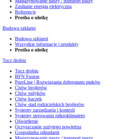
Magazynowanie paszy / transport paszy
Zasilanie energią elektryczną
Referencje
Prośba o ulotkę
Budowa szklarni
Budowa szklarni
Wszystkie informacje i produkty
Prośba o ulotkę
Tucz drobiu
Tucz drobiu
BFN Fusion
PureLine | Rozwiązania dobrostanu ptaków
Chów brojlerów
Chów indyków
Chów kaczek
Chów stad rodzicielskich brojlerów
Systemy zarządzania i kontroli
Systemy sterowania mikroklimatem
Oświetlenie
Oczyszczanie zużytego powietrza
Gospodarka odpadami
Magazynowanie paszy / transport paszy