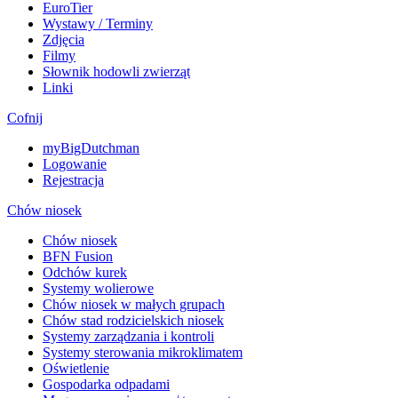
EuroTier
Wystawy / Terminy
Zdjęcia
Filmy
Słownik hodowli zwierząt
Linki
Cofnij
myBigDutchman
Logowanie
Rejestracja
Chów niosek
Chów niosek
BFN Fusion
Odchów kurek
Systemy wolierowe
Chów niosek w małych grupach
Chów stad rodzicielskich niosek
Systemy zarządzania i kontroli
Systemy sterowania mikroklimatem
Oświetlenie
Gospodarka odpadami