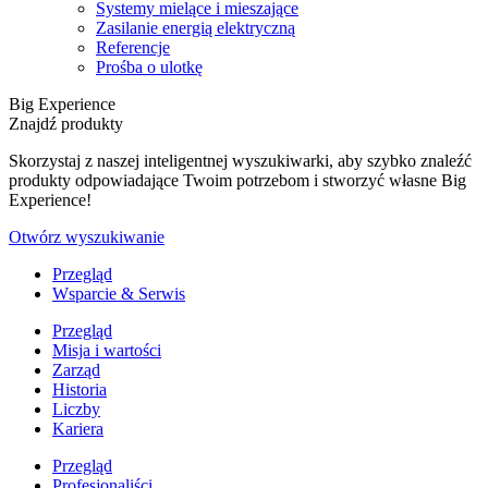
Systemy mielące i mieszające
Zasilanie energią elektryczną
Referencje
Prośba o ulotkę
Big Experience
Znajdź produkty
Skorzystaj z naszej inteligentnej wyszukiwarki, aby szybko znaleźć
produkty odpowiadające Twoim potrzebom i stworzyć własne Big
Experience!
Otwórz wyszukiwanie
Przegląd
Wsparcie & Serwis
Przegląd
Misja i wartości
Zarząd
Historia
Liczby
Kariera
Przegląd
Profesjonaliści