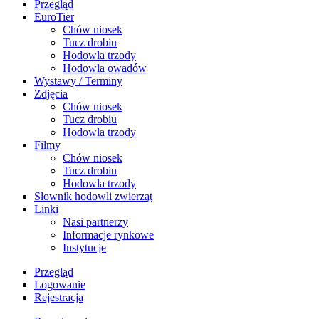
Przegląd
EuroTier
Chów niosek
Tucz drobiu
Hodowla trzody
Hodowla owadów
Wystawy / Terminy
Zdjęcia
Chów niosek
Tucz drobiu
Hodowla trzody
Filmy
Chów niosek
Tucz drobiu
Hodowla trzody
Słownik hodowli zwierząt
Linki
Nasi partnerzy
Informacje rynkowe
Instytucje
Przegląd
Logowanie
Rejestracja