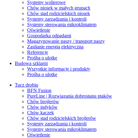
Systemy wolierowe
Chów niosek w małych grupach
Chów stad rodzicielskich niosek
Systemy zarządzania i kontroli
Systemy sterowania mikroklimatem
Oświetlenie
Gospodarka odpadami
Magazynowanie paszy / transport paszy
Zasilanie energią elektryczną
Referencje
Prośba o ulotkę
Budowa szklarni
Wszystkie informacje i produkty
Prośba o ulotkę
Tucz drobiu
BFN Fusion
PureLine | Rozwiązania dobrostanu ptaków
Chów brojlerów
Chów indyków
Chów kaczek
Chów stad rodzicielskich brojlerów
Systemy zarządzania i kontroli
Systemy sterowania mikroklimatem
Oświetlenie