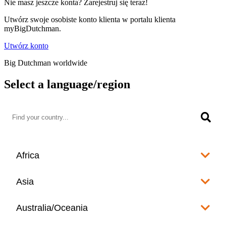
Nie masz jeszcze konta? Zarejestruj się teraz!
Utwórz swoje osobiste konto klienta w portalu klienta
myBigDutchman.
Utwórz konto
Big Dutchman worldwide
Select a language/region
Africa
Algeria
Asia
العربية
Afghanistan
Australia/Oceania
Angola
English
www.bigdutchman.co.za