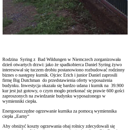
Rodzina Syring z Bad Wildungen w Niemczech zorganizowała
dzień otwartych drzwi: jako że spadkobierca Daniel Syring żywo
interesował się tuczem drobiu postanowiono rozbudować rodzinny
biznes o następny kurnik. Ojciec Erich i junior Daniel zaprosili
firmę Big Dutchman do przedstawienia oferty wyposażenia
budynku. Inwestycja okazała się bardzo udana i kurnik na 39.900
kur jest już gotowy, o czym mogło przekonać się prawie 600 gości
zaproszonych na zwiedzanie budynku wyposażonego w
wymienniki ciepła.
Energooszczędne ogrzewanie kurnika za pomocą wymiennika
ciepła „Earny“
Aby obniżyć koszty ogrzewania obaj rolnicy zdecydowali się