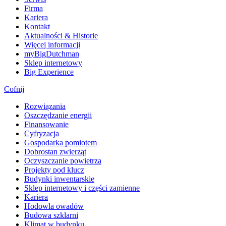
Firma
Kariera
Kontakt
Aktualności & Historie
Więcej informacji
myBigDutchman
Sklep internetowy
Big Experience
Cofnij
Rozwiązania
​Oszczędzanie energii
Finansowanie
Cyfryzacja
Gospodarka pomiotem
Dobrostan zwierząt
Oczyszczanie powietrza
Projekty pod klucz
Budynki inwentarskie
Sklep internetowy i części zamienne
Kariera
Hodowla owadów
Budowa szklarni
Klimat w budynku