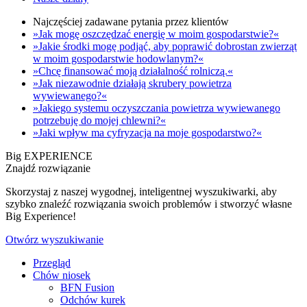
Najczęściej zadawane pytania przez klientów
»Jak mogę oszczędzać energię w moim gospodarstwie?«
»Jakie środki mogę podjąć, aby poprawić dobrostan zwierząt
w moim gospodarstwie hodowlanym?«
»Chcę finansować moją działalność rolniczą.«
»Jak niezawodnie działają skrubery powietrza
wywiewanego?«
»Jakiego systemu oczyszczania powietrza wywiewanego
potrzebuję do mojej chlewni?«
»Jaki wpływ ma cyfryzacja na moje gospodarstwo?«
Big EXPERIENCE
Znajdź rozwiązanie
Skorzystaj z naszej wygodnej, inteligentnej wyszukiwarki, aby
szybko znaleźć rozwiązania swoich problemów i stworzyć własne
Big Experience!
Otwórz wyszukiwanie
Przegląd
Chów niosek
BFN Fusion
Odchów kurek