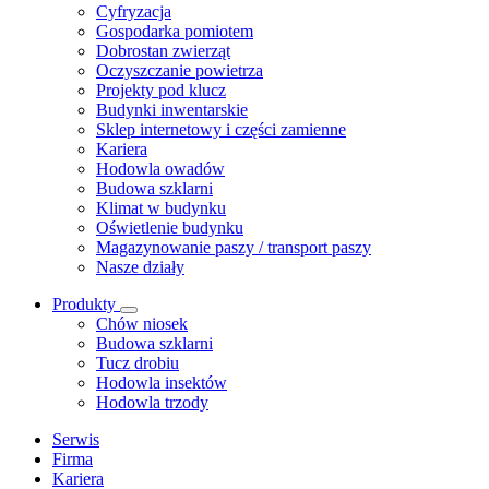
Cyfryzacja
Gospodarka pomiotem
Dobrostan zwierząt
Oczyszczanie powietrza
Projekty pod klucz
Budynki inwentarskie
Sklep internetowy i części zamienne
Kariera
Hodowla owadów
Budowa szklarni
Klimat w budynku
Oświetlenie budynku
Magazynowanie paszy / transport paszy
Nasze działy
Produkty
Chów niosek
Budowa szklarni
Tucz drobiu
Hodowla insektów
Hodowla trzody
Serwis
Firma
Kariera