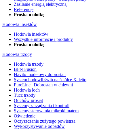
Zasilanie energią elektryczną
Referencje
Prośba o ulotkę
Hodowla insektów
Hodowla insektów
Wszystkie informacje i produkty
Prośba o ulotkę
Hodowla trzody
Hodowla trzody
BFN Fusion
Havito modelowy dobrostan
System hodowli świń na ściółce Xaletto
PureLine | Dobrostan w chlewni
Hodowla loch
Tucz trzody
Odchów prosiąt
Systemy zarządzania i kontroli
Systemy sterowania mikroklimatem
Oświetlenie
Oczyszczanie zużytego powietrza
Wykorzystywanie odpadów