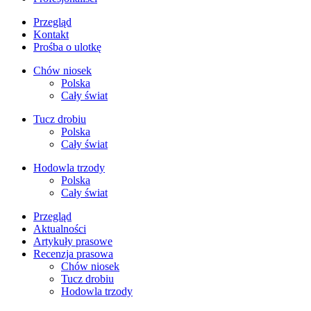
Przegląd
Kontakt
Prośba o ulotkę
Chów niosek
Polska
Cały świat
Tucz drobiu
Polska
Cały świat
Hodowla trzody
Polska
Cały świat
Przegląd
Aktualności
Artykuły prasowe
Recenzja prasowa
Chów niosek
Tucz drobiu
Hodowla trzody