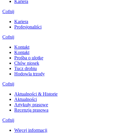
Kariera
Cofnij
Kariera
Profesjonaliści
Cofnij
Kontakt
Kontakt
Prośba o ulotkę
Chów niosek
Tucz drobiu
Hodowla trzody
Cofnij
Aktualności & Historie
Aktualności
Artykuły prasowe
Recenzja prasowa
Cofnij
Więcej informacji