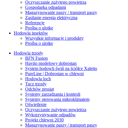
Oczyszczanie zużytego powietrza
Gospodarka odpadami
Magazynowanie paszy / transport paszy
Zasilanie energią elektryczną
Referencje
Prośba o ulotkę
Hodowla insektów
Wszystkie informacje i produkty
Prośba o ulotkę
Hodowla trzody
BFN Fusion
Havito modelowy dobrostan
System hodowli świń na ściółce Xaletto
PureLine | Dobrostan w chlewni
Hodowla loch
Tucz trzody
Odchów prosiąt
Systemy zarządzania i kontroli
Systemy sterowania mikroklimatem
Oświetlenie
Oczyszczanie zużytego powietrza
Wykorzystywanie odpadów
Projekt chlewni 2030
Magazynowanie paszy / transport paszy