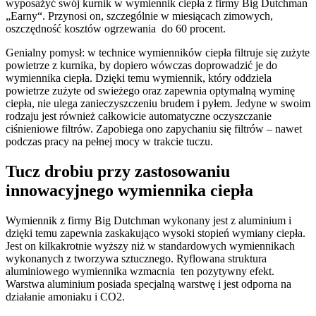
wyposażyć swój kurnik w wymiennik ciepła z firmy Big Dutchman
„Earny“. Przynosi on, szczególnie w miesiącach zimowych,
oszczędność kosztów ogrzewania do 60 procent.
Genialny pomysł: w technice wymienników ciepła filtruje się zużyte
powietrze z kurnika, by dopiero wówczas doprowadzić je do
wymiennika ciepła. Dzięki temu wymiennik, który oddziela
powietrze zużyte od swieżego oraz zapewnia optymalną wyminę
ciepła, nie ulega zanieczyszczeniu brudem i pyłem. Jedyne w swoim
rodzaju jest również całkowicie automatyczne oczyszczanie
ciśnieniowe filtrów. Zapobiega ono zapychaniu się filtrów – nawet
podczas pracy na pełnej mocy w trakcie tuczu.
Tucz drobiu przy zastosowaniu
innowacyjnego wymiennika ciepła
Wymiennik z firmy Big Dutchman wykonany jest z aluminium i
dzięki temu zapewnia zaskakująco wysoki stopień wymiany ciepła.
Jest on kilkakrotnie wyższy niż w standardowych wymiennikach
wykonanych z tworzywa sztucznego. Ryflowana struktura
aluminiowego wymiennika wzmacnia ten pozytywny efekt.
Warstwa aluminium posiada specjalną warstwę i jest odporna na
działanie amoniaku i CO2.