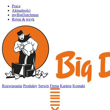
Praca
Aktualności
myBigDutchman
Rejon & język
Rozwiązania
Produkty
Serwis
Firma
Kariera
Kontakt