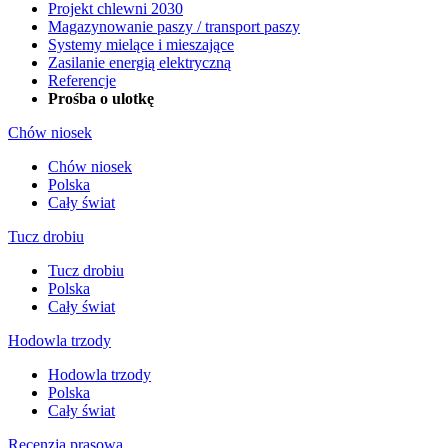
Projekt chlewni 2030
Magazynowanie paszy / transport paszy
Systemy mielące i mieszające
Zasilanie energią elektryczną
Referencje
Prośba o ulotkę
Chów niosek
Chów niosek
Polska
Cały świat
Tucz drobiu
Tucz drobiu
Polska
Cały świat
Hodowla trzody
Hodowla trzody
Polska
Cały świat
Recenzja prasowa