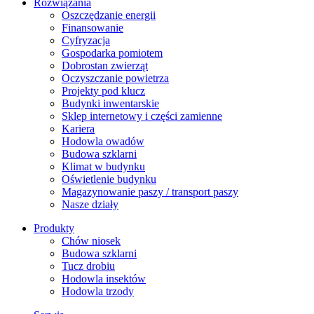
Rozwiązania
​Oszczędzanie energii
Finansowanie
Cyfryzacja
Gospodarka pomiotem
Dobrostan zwierząt
Oczyszczanie powietrza
Projekty pod klucz
Budynki inwentarskie
Sklep internetowy i części zamienne
Kariera
Hodowla owadów
Budowa szklarni
Klimat w budynku
Oświetlenie budynku
Magazynowanie paszy / transport paszy
Nasze działy
Produkty
Chów niosek
Budowa szklarni
Tucz drobiu
Hodowla insektów
Hodowla trzody