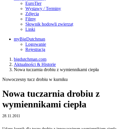
EuroTier
Wystawy / Terminy
Zdjęcia
Filmy
Słownik hodowli zwierząt
Linki
myBigDutchman
Logowanie
Rejestracja
bigdutchman.com
Aktualności & Historie
Nowa tuczarnia drobiu z wymiennikami ciepła
Nowoczesny tucz drobiu w kurniku
Nowa tuczarnia drobiu z
wymiennikami ciepła
28.11.2011
Udany kurnik dla tuczu drobiu z innowacyjnym wymiennikiem ciepła
D