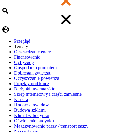
Przegląd
Tematy
​Oszczędzanie energii
Finansowanie
Cyfryzacja
Gospodarka pomiotem
Dobrostan zwierząt
Oczyszczanie powietrza
Projekty pod klucz
Budynki inwentarskie
Sklep internetowy i części zamienne
Kariera
Hodowla owadów
Budowa szklarni
Klimat w budynku
Oświetlenie budynku
Magazynowanie paszy / transport paszy
Nasze działy