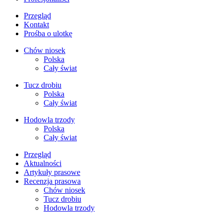
Przegląd
Kontakt
Prośba o ulotkę
Chów niosek
Polska
Cały świat
Tucz drobiu
Polska
Cały świat
Hodowla trzody
Polska
Cały świat
Przegląd
Aktualności
Artykuły prasowe
Recenzja prasowa
Chów niosek
Tucz drobiu
Hodowla trzody