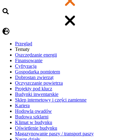
Przegląd
Tematy
​Oszczędzanie energii
Finansowanie
Cyfryzacja
Gospodarka pomiotem
Dobrostan zwierząt
Oczyszczanie powietrza
Projekty pod klucz
Budynki inwentarskie
Sklep internetowy i części zamienne
Kariera
Hodowla owadów
Budowa szklarni
Klimat w budynku
Oświetlenie budynku
Magazynowanie paszy / transport paszy
Nasze działy