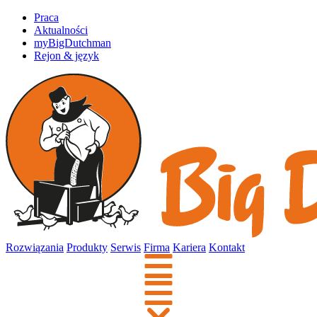
Praca
Aktualności
myBigDutchman
Rejon & język
Rozwiązania
Produkty
Serwis
Firma
Kariera
Kontakt