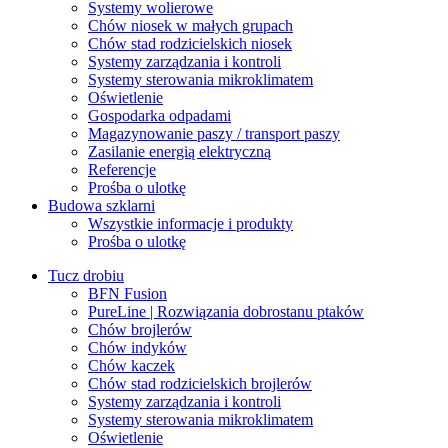
Systemy wolierowe
Chów niosek w małych grupach
Chów stad rodzicielskich niosek
Systemy zarządzania i kontroli
Systemy sterowania mikroklimatem
Oświetlenie
Gospodarka odpadami
Magazynowanie paszy / transport paszy
Zasilanie energią elektryczną
Referencje
Prośba o ulotkę
Budowa szklarni
Wszystkie informacje i produkty
Prośba o ulotkę
Tucz drobiu
BFN Fusion
PureLine | Rozwiązania dobrostanu ptaków
Chów brojlerów
Chów indyków
Chów kaczek
Chów stad rodzicielskich brojlerów
Systemy zarządzania i kontroli
Systemy sterowania mikroklimatem
Oświetlenie