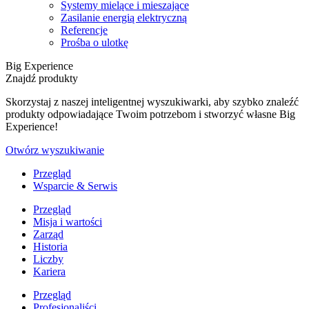
Systemy mielące i mieszające
Zasilanie energią elektryczną
Referencje
Prośba o ulotkę
Big Experience
Znajdź produkty
Skorzystaj z naszej inteligentnej wyszukiwarki, aby szybko znaleźć
produkty odpowiadające Twoim potrzebom i stworzyć własne Big
Experience!
Otwórz wyszukiwanie
Przegląd
Wsparcie & Serwis
Przegląd
Misja i wartości
Zarząd
Historia
Liczby
Kariera
Przegląd
Profesjonaliści