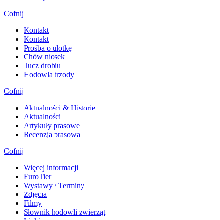
Cofnij
Kontakt
Kontakt
Prośba o ulotkę
Chów niosek
Tucz drobiu
Hodowla trzody
Cofnij
Aktualności & Historie
Aktualności
Artykuły prasowe
Recenzja prasowa
Cofnij
Więcej informacji
EuroTier
Wystawy / Terminy
Zdjęcia
Filmy
Słownik hodowli zwierząt