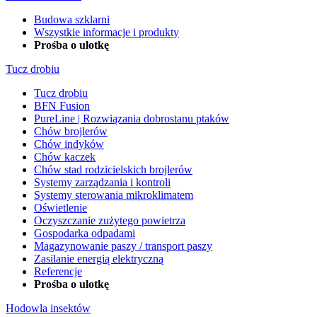
Budowa szklarni
Wszystkie informacje i produkty
Prośba o ulotkę
Tucz drobiu
Tucz drobiu
BFN Fusion
PureLine | Rozwiązania dobrostanu ptaków
Chów brojlerów
Chów indyków
Chów kaczek
Chów stad rodzicielskich brojlerów
Systemy zarządzania i kontroli
Systemy sterowania mikroklimatem
Oświetlenie
Oczyszczanie zużytego powietrza
Gospodarka odpadami
Magazynowanie paszy / transport paszy
Zasilanie energią elektryczną
Referencje
Prośba o ulotkę
Hodowla insektów