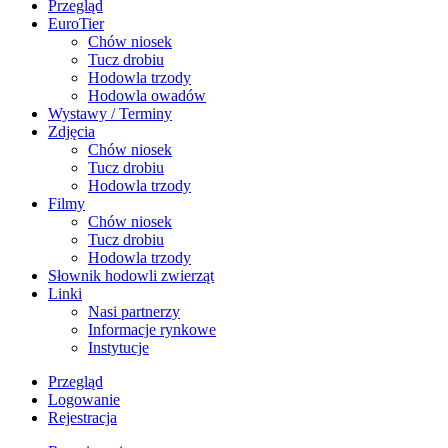
Przegląd
EuroTier
Chów niosek
Tucz drobiu
Hodowla trzody
Hodowla owadów
Wystawy / Terminy
Zdjęcia
Chów niosek
Tucz drobiu
Hodowla trzody
Filmy
Chów niosek
Tucz drobiu
Hodowla trzody
Słownik hodowli zwierząt
Linki
Nasi partnerzy
Informacje rynkowe
Instytucje
Przegląd
Logowanie
Rejestracja