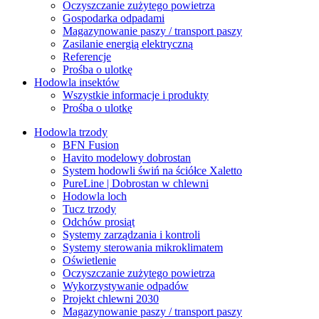
Oczyszczanie zużytego powietrza
Gospodarka odpadami
Magazynowanie paszy / transport paszy
Zasilanie energią elektryczną
Referencje
Prośba o ulotkę
Hodowla insektów
Wszystkie informacje i produkty
Prośba o ulotkę
Hodowla trzody
BFN Fusion
Havito modelowy dobrostan
System hodowli świń na ściółce Xaletto
PureLine | Dobrostan w chlewni
Hodowla loch
Tucz trzody
Odchów prosiąt
Systemy zarządzania i kontroli
Systemy sterowania mikroklimatem
Oświetlenie
Oczyszczanie zużytego powietrza
Wykorzystywanie odpadów
Projekt chlewni 2030
Magazynowanie paszy / transport paszy