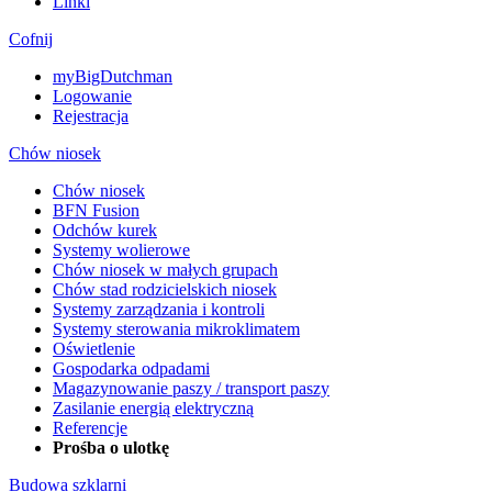
Linki
Cofnij
myBigDutchman
Logowanie
Rejestracja
Chów niosek
Chów niosek
BFN Fusion
Odchów kurek
Systemy wolierowe
Chów niosek w małych grupach
Chów stad rodzicielskich niosek
Systemy zarządzania i kontroli
Systemy sterowania mikroklimatem
Oświetlenie
Gospodarka odpadami
Magazynowanie paszy / transport paszy
Zasilanie energią elektryczną
Referencje
Prośba o ulotkę
Budowa szklarni