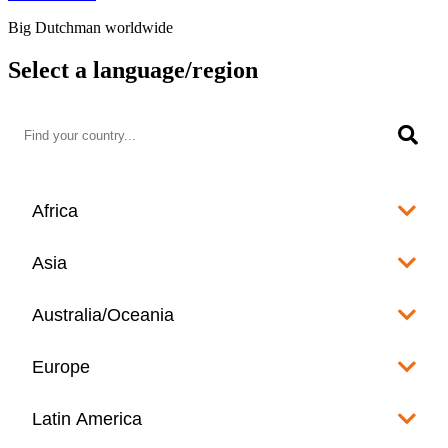
Big Dutchman worldwide
Select a language/region
Africa
Algeria
Asia
العربية
Afghanistan
Australia/Oceania
Angola
English
www.bigdutchman.co.za
Australia
Europe
Bangladesh
Benin
www.bigdutchman.asia
www.bigdutchman.asia
Français
Albania
Latin America
Fiji
Bhutan
English
Botswana