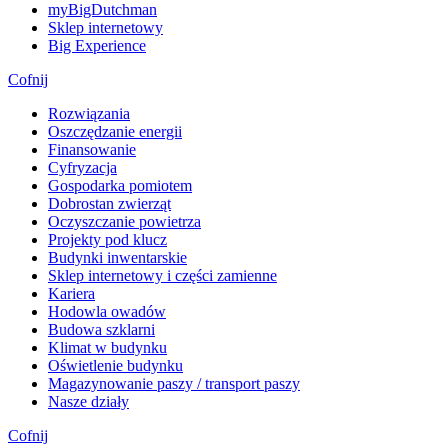
myBigDutchman
Sklep internetowy
Big Experience
Cofnij
Rozwiązania
​Oszczędzanie energii
Finansowanie
Cyfryzacja
Gospodarka pomiotem
Dobrostan zwierząt
Oczyszczanie powietrza
Projekty pod klucz
Budynki inwentarskie
Sklep internetowy i części zamienne
Kariera
Hodowla owadów
Budowa szklarni
Klimat w budynku
Oświetlenie budynku
Magazynowanie paszy / transport paszy
Nasze działy
Cofnij