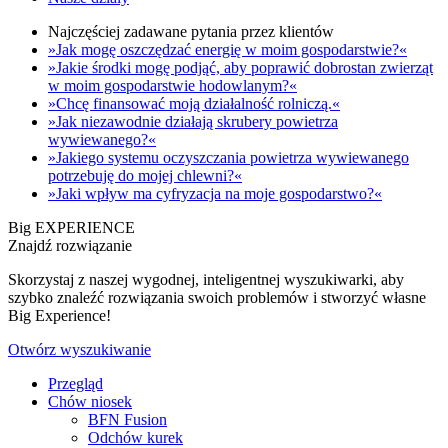
Najczęściej zadawane pytania przez klientów
»Jak mogę oszczędzać energię w moim gospodarstwie?«
»Jakie środki mogę podjąć, aby poprawić dobrostan zwierząt
w moim gospodarstwie hodowlanym?«
»Chcę finansować moją działalność rolniczą.«
»Jak niezawodnie działają skrubery powietrza
wywiewanego?«
»Jakiego systemu oczyszczania powietrza wywiewanego
potrzebuję do mojej chlewni?«
»Jaki wpływ ma cyfryzacja na moje gospodarstwo?«
Big EXPERIENCE
Znajdź rozwiązanie
Skorzystaj z naszej wygodnej, inteligentnej wyszukiwarki, aby
szybko znaleźć rozwiązania swoich problemów i stworzyć własne
Big Experience!
Otwórz wyszukiwanie
Przegląd
Chów niosek
BFN Fusion
Odchów kurek