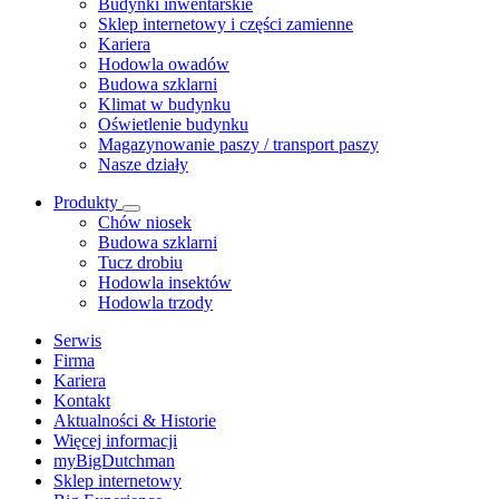
Budynki inwentarskie
Sklep internetowy i części zamienne
Kariera
Hodowla owadów
Budowa szklarni
Klimat w budynku
Oświetlenie budynku
Magazynowanie paszy / transport paszy
Nasze działy
Produkty
Chów niosek
Budowa szklarni
Tucz drobiu
Hodowla insektów
Hodowla trzody
Serwis
Firma
Kariera
Kontakt
Aktualności & Historie
Więcej informacji
myBigDutchman
Sklep internetowy