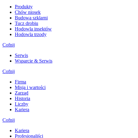
Produkty
Chów niosek
Budowa szklarni
Tucz drobiu
Hodowla insektów
Hodowla trzody
Cofnij
Serwis
Wsparcie & Serwis
Cofnij
Firma
Misja i wartości
Zarząd
Historia
Liczby
Kariera
Cofnij
Kariera
Profesjonaliści