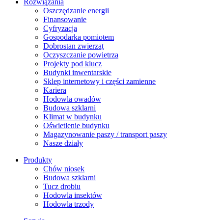
Rozwiązania
​Oszczędzanie energii
Finansowanie
Cyfryzacja
Gospodarka pomiotem
Dobrostan zwierząt
Oczyszczanie powietrza
Projekty pod klucz
Budynki inwentarskie
Sklep internetowy i części zamienne
Kariera
Hodowla owadów
Budowa szklarni
Klimat w budynku
Oświetlenie budynku
Magazynowanie paszy / transport paszy
Nasze działy
Produkty
Chów niosek
Budowa szklarni
Tucz drobiu
Hodowla insektów
Hodowla trzody