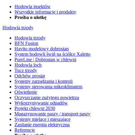
Hodowla insektów
Wszystkie informacje i produkty
Prośba o ulotkę
Hodowla trzody
Hodowla trzody
BFN Fusion
Havito modelowy dobrostan
System hodowli świń na ściółce Xaletto
PureLine | Dobrostan w chlewni
Hodowla loch
Tucz trzody
Odchów prosiąt
Systemy zarządzania i kontroli
Systemy sterowania mikroklimatem
Oświetlenie
Oczyszczanie zużytego powietrza
Wykorzystywanie odpadów
Projekt chlewni 2030
Magazynowanie paszy / transport paszy
Systemy mielące i mieszające
Zasilanie energią elektryczną
Referencje