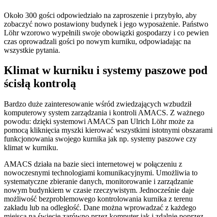
Około 300 gości odpowiedziało na zaproszenie i przybyło, aby
zobaczyć nowo postawiony budynek i jego wyposażenie. Państwo
Löhr wzorowo wypełnili swoje obowiązki gospodarzy i co pewien
czas oprowadzali gości po nowym kurniku, odpowiadając na
wszystkie pytania.
Klimat w kurniku i systemy paszowe pod
ścisłą kontrolą
Bardzo duże zainteresowanie wśród zwiedzających wzbudził
komputerowy system zarządzania i kontroli AMACS. Z ważnego
powodu: dzięki systemowi AMACS pan Ulrich Löhr może za
pomocą kliknięcia myszki kierować wszystkimi istotnymi obszarami
funkcjonowania swojego kurnika jak np. systemy paszowe czy
klimat w kurniku.
AMACS działa na bazie sieci internetowej w połączeniu z
nowoczesnymi technologiami komunikacyjnymi. Umożliwia to
systematyczne zbieranie danych, monitorowanie i zarządzanie
nowym budynkiem w czasie rzeczywistym. Jednocześnie daje
możliwość bezproblemowego kontrolowania kurnika z terenu
zakładu lub na odległość. Dane można wprowadzać z każdego
miejsca na świecie zarówno przez komputer jak i zdalnie poprzez