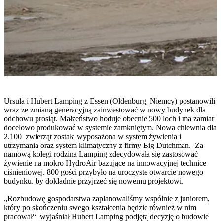
Ursula i Hubert Lamping z Essen (Oldenburg, Niemcy) postanowili
wraz ze zmianą generacyjną zainwestować w nowy budynek dla
odchowu prosiąt. Małżeństwo hoduje obecnie 500 loch i ma zamiar
docelowo produkować w systemie zamkniętym. Nowa chlewnia dla
2.100 zwierząt została wyposażona w system żywienia i
utrzymania oraz system klimatyczny z firmy Big Dutchman. Za
namową kolegi rodzina Lamping zdecydowała się zastosować
żywienie na mokro HydroAir bazujące na innowacyjnej technice
ciśnieniowej. 800 gości przybyło na uroczyste otwarcie nowego
budynku, by dokładnie przyjrzeć się nowemu projektowi.
„Rozbudowę gospodarstwa zaplanowaliśmy wspólnie z juniorem,
który po skończeniu swego kształcenia będzie również w nim
pracował“, wyjaśniał Hubert Lamping podjętą decyzję o budowie