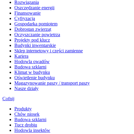
Rozwiązania
​Oszczędzanie energii
Finansowanie
Cyfryzacja
Gospodarka pomiotem
Dobrostan zwierząt
Oczyszczanie powietrza
Projekty pod klucz
Budynki inwentarskie
Sklep internetowy i części zamienne
Kariera
Hodowla owadów
Budowa szklarni
Klimat w budynku
Oświetlenie budynku
Magazynowanie paszy / transport paszy
Nasze działy
Cofnij
Produkty
Chów niosek
Budowa szklarni
Tucz drobiu
Hodowla insektów