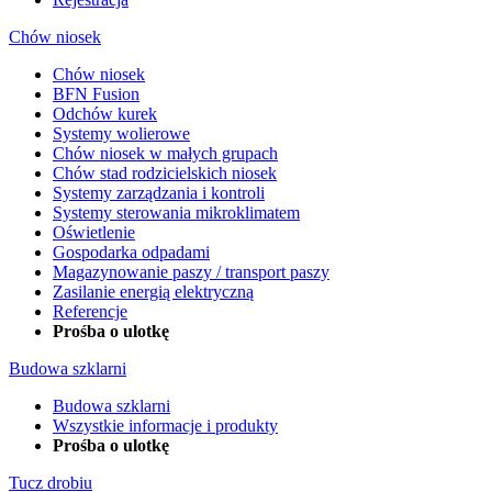
Chów niosek
Chów niosek
BFN Fusion
Odchów kurek
Systemy wolierowe
Chów niosek w małych grupach
Chów stad rodzicielskich niosek
Systemy zarządzania i kontroli
Systemy sterowania mikroklimatem
Oświetlenie
Gospodarka odpadami
Magazynowanie paszy / transport paszy
Zasilanie energią elektryczną
Referencje
Prośba o ulotkę
Budowa szklarni
Budowa szklarni
Wszystkie informacje i produkty
Prośba o ulotkę
Tucz drobiu