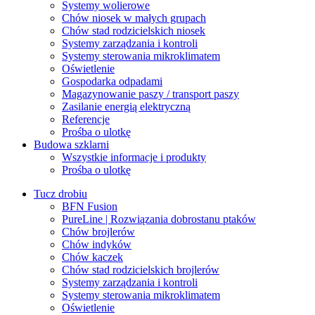
Systemy wolierowe
Chów niosek w małych grupach
Chów stad rodzicielskich niosek
Systemy zarządzania i kontroli
Systemy sterowania mikroklimatem
Oświetlenie
Gospodarka odpadami
Magazynowanie paszy / transport paszy
Zasilanie energią elektryczną
Referencje
Prośba o ulotkę
Budowa szklarni
Wszystkie informacje i produkty
Prośba o ulotkę
Tucz drobiu
BFN Fusion
PureLine | Rozwiązania dobrostanu ptaków
Chów brojlerów
Chów indyków
Chów kaczek
Chów stad rodzicielskich brojlerów
Systemy zarządzania i kontroli
Systemy sterowania mikroklimatem
Oświetlenie