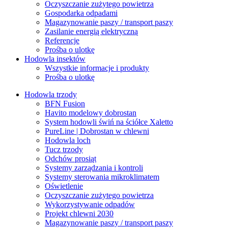
Oczyszczanie zużytego powietrza
Gospodarka odpadami
Magazynowanie paszy / transport paszy
Zasilanie energią elektryczną
Referencje
Prośba o ulotkę
Hodowla insektów
Wszystkie informacje i produkty
Prośba o ulotkę
Hodowla trzody
BFN Fusion
Havito modelowy dobrostan
System hodowli świń na ściółce Xaletto
PureLine | Dobrostan w chlewni
Hodowla loch
Tucz trzody
Odchów prosiąt
Systemy zarządzania i kontroli
Systemy sterowania mikroklimatem
Oświetlenie
Oczyszczanie zużytego powietrza
Wykorzystywanie odpadów
Projekt chlewni 2030
Magazynowanie paszy / transport paszy