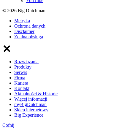
YouTube
© 2026 Big Dutchman
Metryka
Ochrona danych
Disclaimer
Zdalna obsługa
Rozwiązania
Produkty
Serwis
Firma
Kariera
Kontakt
Aktualności & Historie
Więcej informacji
myBigDutchman
Sklep internetowy
Big Experience
Cofnij