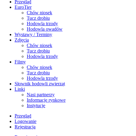
Przegląd
EuroTier
Chów niosek
Tucz drobiu
Hodowla trzody
Hodowla owadów
Wystawy / Terminy
Zdjęcia
Chów niosek
Tucz drobiu
Hodowla trzody
Filmy
Chów niosek
Tucz drobiu
Hodowla trzody
Słownik hodowli zwierząt
Linki
Nasi partnerzy
Informacje rynkowe
Instytucje
Przegląd
Logowanie
Rejestracja