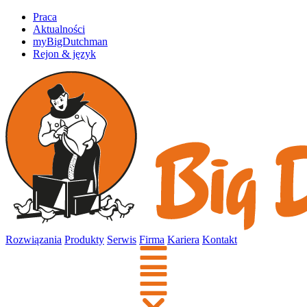
Praca
Aktualności
myBigDutchman
Rejon & język
Rozwiązania
Produkty
Serwis
Firma
Kariera
Kontakt