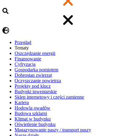
Przegląd
Tematy
​Oszczędzanie energii
Finansowanie
Cyfryzacja
Gospodarka pomiotem
Dobrostan zwierząt
Oczyszczanie powietrza
Projekty pod klucz
Budynki inwentarskie
Sklep internetowy i części zamienne
Kariera
Hodowla owadów
Budowa szklarni
Klimat w budynku
Oświetlenie budynku
Magazynowanie paszy / transport paszy
Nasze działy