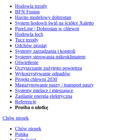
Hodowla trzody
BFN Fusion
Havito modelowy dobrostan
System hodowli świń na ściółce Xaletto
PureLine | Dobrostan w chlewni
Hodowla loch
Tucz trzody
Odchów prosiąt
Systemy zarządzania i kontroli
Systemy sterowania mikroklimatem
Oświetlenie
Oczyszczanie zużytego powietrza
Wykorzystywanie odpadów
Projekt chlewni 2030
Magazynowanie paszy / transport paszy
Systemy mielące i mieszające
Zasilanie energią elektryczną
Referencje
Prośba o ulotkę
Chów niosek
Chów niosek
Polska
Cały świat