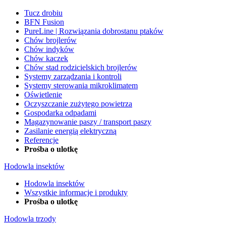
Tucz drobiu
BFN Fusion
PureLine | Rozwiązania dobrostanu ptaków
Chów brojlerów
Chów indyków
Chów kaczek
Chów stad rodzicielskich brojlerów
Systemy zarządzania i kontroli
Systemy sterowania mikroklimatem
Oświetlenie
Oczyszczanie zużytego powietrza
Gospodarka odpadami
Magazynowanie paszy / transport paszy
Zasilanie energią elektryczną
Referencje
Prośba o ulotkę
Hodowla insektów
Hodowla insektów
Wszystkie informacje i produkty
Prośba o ulotkę
Hodowla trzody