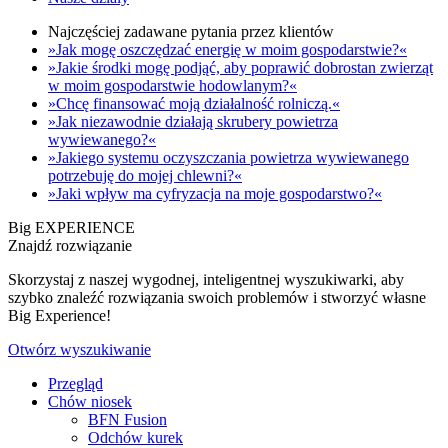
Najczęściej zadawane pytania przez klientów
»Jak mogę oszczędzać energię w moim gospodarstwie?«
»Jakie środki mogę podjąć, aby poprawić dobrostan zwierząt
w moim gospodarstwie hodowlanym?«
»Chcę finansować moją działalność rolniczą.«
»Jak niezawodnie działają skrubery powietrza
wywiewanego?«
»Jakiego systemu oczyszczania powietrza wywiewanego
potrzebuję do mojej chlewni?«
»Jaki wpływ ma cyfryzacja na moje gospodarstwo?«
Big EXPERIENCE
Znajdź rozwiązanie
Skorzystaj z naszej wygodnej, inteligentnej wyszukiwarki, aby
szybko znaleźć rozwiązania swoich problemów i stworzyć własne
Big Experience!
Otwórz wyszukiwanie
Przegląd
Chów niosek
BFN Fusion
Odchów kurek