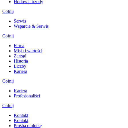
Hodowla trzody
Cofnij
Serwis
Wsparcie & Serwis
Cofnij
Firma
Misja i wartości
Zarząd
Historia
Liczby
Kariera
Cofnij
Kariera
Profesjonaliści
Cofnij
Kontakt
Kontakt
Prośba o ulotkę