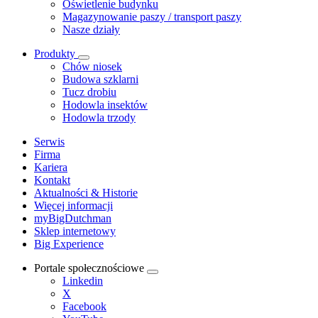
Oświetlenie budynku
Magazynowanie paszy / transport paszy
Nasze działy
Produkty
Chów niosek
Budowa szklarni
Tucz drobiu
Hodowla insektów
Hodowla trzody
Serwis
Firma
Kariera
Kontakt
Aktualności & Historie
Więcej informacji
myBigDutchman
Sklep internetowy
Big Experience
Portale społecznościowe
Linkedin
X
Facebook