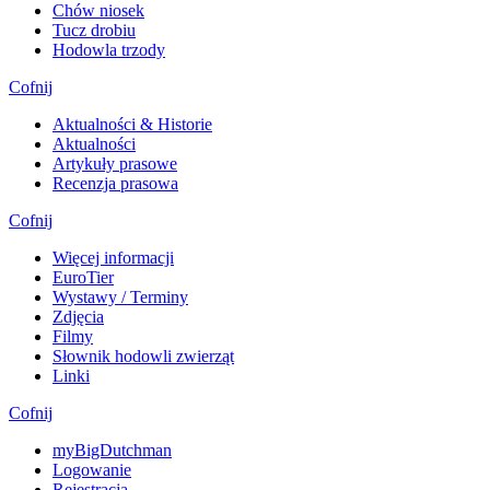
Chów niosek
Tucz drobiu
Hodowla trzody
Cofnij
Aktualności & Historie
Aktualności
Artykuły prasowe
Recenzja prasowa
Cofnij
Więcej informacji
EuroTier
Wystawy / Terminy
Zdjęcia
Filmy
Słownik hodowli zwierząt
Linki
Cofnij
myBigDutchman
Logowanie
Rejestracja