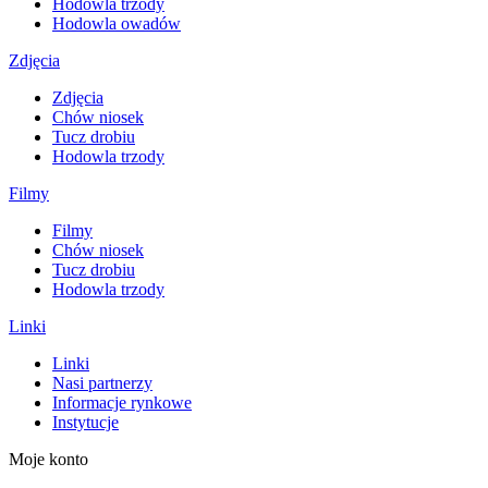
Hodowla trzody
Hodowla owadów
Zdjęcia
Zdjęcia
Chów niosek
Tucz drobiu
Hodowla trzody
Filmy
Filmy
Chów niosek
Tucz drobiu
Hodowla trzody
Linki
Linki
Nasi partnerzy
Informacje rynkowe
Instytucje
Moje konto