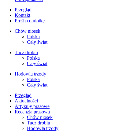
Przegląd
Kontakt
Prośba o ulotkę
Chów niosek
Polska
Cały świat
Tucz drobiu
Polska
Cały świat
Hodowla trzody
Polska
Cały świat
Przegląd
Aktualności
Artykuły prasowe
Recenzja prasowa
Chów niosek
Tucz drobiu
Hodowla trzody