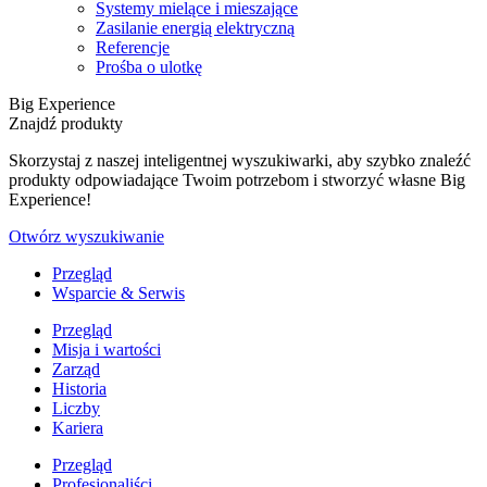
Systemy mielące i mieszające
Zasilanie energią elektryczną
Referencje
Prośba o ulotkę
Big Experience
Znajdź produkty
Skorzystaj z naszej inteligentnej wyszukiwarki, aby szybko znaleźć
produkty odpowiadające Twoim potrzebom i stworzyć własne Big
Experience!
Otwórz wyszukiwanie
Przegląd
Wsparcie & Serwis
Przegląd
Misja i wartości
Zarząd
Historia
Liczby
Kariera
Przegląd
Profesjonaliści