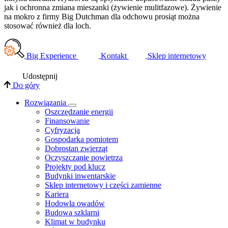
jak i ochronna zmiana mieszanki (żywienie mulitfazowe). Żywienie
na mokro z firmy Big Dutchman dla odchowu prosiąt można
stosować również dla loch.
Big Experience
Kontakt
Sklep internetowy
Udostępnij
Do góry
Rozwiązania
​Oszczędzanie energii
Finansowanie
Cyfryzacja
Gospodarka pomiotem
Dobrostan zwierząt
Oczyszczanie powietrza
Projekty pod klucz
Budynki inwentarskie
Sklep internetowy i części zamienne
Kariera
Hodowla owadów
Budowa szklarni
Klimat w budynku