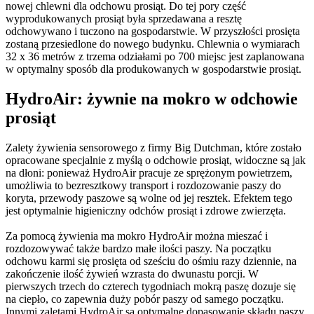
nowej chlewni dla odchowu prosiąt. Do tej pory część
wyprodukowanych prosiąt była sprzedawana a resztę
odchowywano i tuczono na gospodarstwie. W przyszłości prosięta
zostaną przesiedlone do nowego budynku. Chlewnia o wymiarach
32 x 36 metrów z trzema odziałami po 700 miejsc jest zaplanowana
w optymalny sposób dla produkowanych w gospodarstwie prosiąt.
HydroAir: żywnie na mokro w odchowie
prosiąt
Zalety żywienia sensorowego z firmy Big Dutchman, które zostało
opracowane specjalnie z myślą o odchowie prosiąt, widoczne są jak
na dłoni: ponieważ HydroAir pracuje ze sprężonym powietrzem,
umożliwia to bezresztkowy transport i rozdozowanie paszy do
koryta, przewody paszowe są wolne od jej resztek. Efektem tego
jest optymalnie higieniczny odchów prosiąt i zdrowe zwierzęta.
Za pomocą żywienia ma mokro HydroAir można mieszać i
rozdozowywać także bardzo małe ilości paszy. Na początku
odchowu karmi się prosięta od sześciu do ośmiu razy dziennie, na
zakończenie ilość żywień wzrasta do dwunastu porcji. W
pierwszych trzech do czterech tygodniach mokrą paszę dozuje się
na ciepło, co zapewnia duży pobór paszy od samego początku.
Innymi zaletami HydroAir są optymalne dopasowanie składu paszy