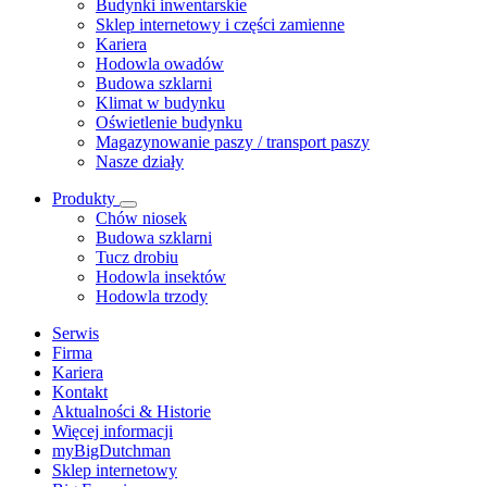
Budynki inwentarskie
Sklep internetowy i części zamienne
Kariera
Hodowla owadów
Budowa szklarni
Klimat w budynku
Oświetlenie budynku
Magazynowanie paszy / transport paszy
Nasze działy
Produkty
Chów niosek
Budowa szklarni
Tucz drobiu
Hodowla insektów
Hodowla trzody
Serwis
Firma
Kariera
Kontakt
Aktualności & Historie
Więcej informacji
myBigDutchman
Sklep internetowy