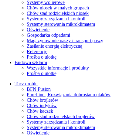
Systemy wolierowe
Chów niosek w małych grupach
Chów stad rodzicielskich niosek
Systemy zarządzania i kontroli
Systemy sterowania mikroklimatem
Oświetlenie
Gospodarka odpadami
Magazynowanie paszy / transport paszy
Zasilanie energią elektryczną
Referencje
Prośba o ulotkę
Budowa szklarni
Wszystkie informacje i produkty
Prośba o ulotkę
Tucz drobiu
BFN Fusion
PureLine | Rozwiązania dobrostanu ptaków
Chów brojlerów
Chów indyków
Chów kaczek
Chów stad rodzicielskich brojlerów
Systemy zarządzania i kontroli
Systemy sterowania mikroklimatem
Oświetlenie