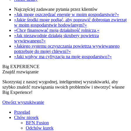
Najczęściej zadawane pytania przez klientów
»Jak mogę oszczędzać energię w moim gospodarstwie?«
»Jakie środki mogę podjąć, aby poprawić dobrostan zwierząt
w moim gospodarstwie hodowlanym?«
»Chcę finansować moją działalność rolniczą.«
»Jak niezawodnie działają skrubery powietrza
wywiewanego?«
»Jakiego systemu oczyszczania powietrza wywiewanego
potrzebuję do mojej chlewni?«
»Jaki wpływ ma cyfryzacja na moje gospodarstwo?«
Big EXPERIENCE
Znajdź rozwiązanie
Skorzystaj z naszej wygodnej, inteligentnej wyszukiwarki, aby
szybko znaleźć rozwiązania swoich problemów i stworzyć własne
Big Experience!
Otwórz wyszukiwanie
Przegląd
Chów niosek
BFN Fusion
Odchów kurek