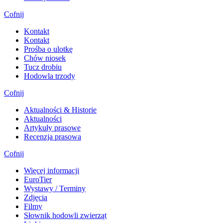
Cofnij
Kontakt
Kontakt
Prośba o ulotkę
Chów niosek
Tucz drobiu
Hodowla trzody
Cofnij
Aktualności & Historie
Aktualności
Artykuły prasowe
Recenzja prasowa
Cofnij
Więcej informacji
EuroTier
Wystawy / Terminy
Zdjęcia
Filmy
Słownik hodowli zwierząt