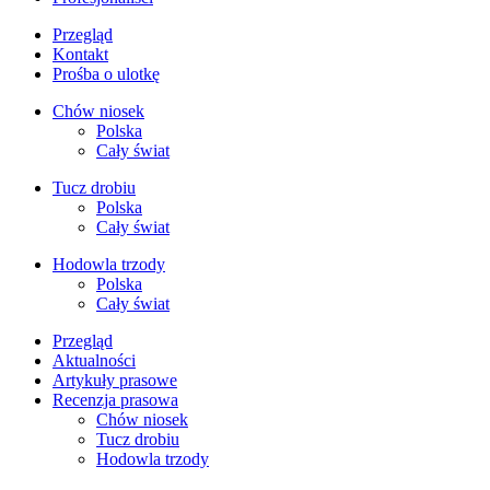
Przegląd
Kontakt
Prośba o ulotkę
Chów niosek
Polska
Cały świat
Tucz drobiu
Polska
Cały świat
Hodowla trzody
Polska
Cały świat
Przegląd
Aktualności
Artykuły prasowe
Recenzja prasowa
Chów niosek
Tucz drobiu
Hodowla trzody