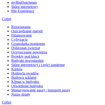
myBigDutchman
Sklep internetowy
Big Experience
Cofnij
Rozwiązania
​Oszczędzanie energii
Finansowanie
Cyfryzacja
Gospodarka pomiotem
Dobrostan zwierząt
Oczyszczanie powietrza
Projekty pod klucz
Budynki inwentarskie
Sklep internetowy i części zamienne
Kariera
Hodowla owadów
Budowa szklarni
Klimat w budynku
Oświetlenie budynku
Magazynowanie paszy / transport paszy
Nasze działy
Cofnij