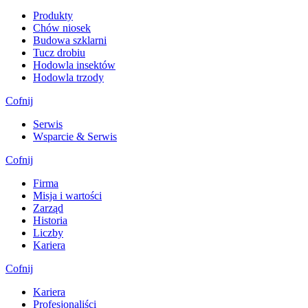
Produkty
Chów niosek
Budowa szklarni
Tucz drobiu
Hodowla insektów
Hodowla trzody
Cofnij
Serwis
Wsparcie & Serwis
Cofnij
Firma
Misja i wartości
Zarząd
Historia
Liczby
Kariera
Cofnij
Kariera
Profesjonaliści