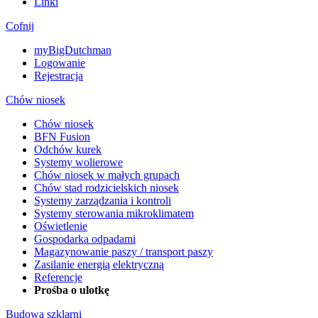
Linki
Cofnij
myBigDutchman
Logowanie
Rejestracja
Chów niosek
Chów niosek
BFN Fusion
Odchów kurek
Systemy wolierowe
Chów niosek w małych grupach
Chów stad rodzicielskich niosek
Systemy zarządzania i kontroli
Systemy sterowania mikroklimatem
Oświetlenie
Gospodarka odpadami
Magazynowanie paszy / transport paszy
Zasilanie energią elektryczną
Referencje
Prośba o ulotkę
Budowa szklarni