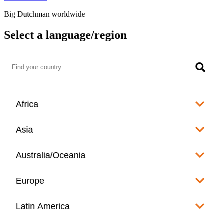
Big Dutchman worldwide
Select a language/region
Africa
Algeria
Asia
العربية
Afghanistan
Australia/Oceania
Angola
English
www.bigdutchman.co.za
Australia
Europe
Bangladesh
Benin
www.bigdutchman.asia
www.bigdutchman.asia
Français
Albania
Latin America
Fiji
Bhutan
English
Botswana