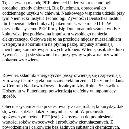
Tę tak zwaną metodę PEF niemiecki lider rynku technologii
produkcji trzody chlewnej, Big Dutchman, opracował do
codziennego użytku w chlewni. Naukowego wsparcia udzielił przy
tym Niemiecki Instytut Technologii Żywności (Deutsches Institut
für Lebensmitteltechnik) z Quakenbrück, w skrócie DIL. W
przypadku systemu PEF firmy Big Dutchman mieszanka wody z
kukurydzą jest poddawana impulsom wysokiego napięcia
elektrycznego. Odbywa się to na przelocie między mieszalnikiem
wstępnym a zbiornikiem na płynną paszę. Impulsy zmieniają
membranę komórkową surowych włókien. W ten sposób składniki
żywności stają się strawne. I ma pozytywny wpływ na przewód
pokarmowy zwierząt.
Również składniki energetyczne paszy otwierają się i zapewniają
zdrowszy i bardziej ekonomiczny efekt tuczenia. Obszerne badania
w Centrum Naukowo-Doświadczalnym Izby Rolnej Szlezwiku-
Holsztynu w Futterkamp potwierdzają te efekty w imponujący
sposób.
Obecnie system został przetestowany z całą rośliną kukurydzy. Jak
się wydaje, działa także z innymi paszami. W przemyśle
spożywczym metoda PEF jest już stosowana do podniesienia
wartości soków owocowych i produktów ziemniaczanych. Z
powodzeniem i całkowicie bez żadnych substancji chemicznych.