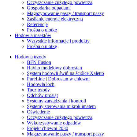
Oczyszczanie zużytego powietrza
Gospodarka odpadami
Magazynowanie paszy / transport paszy
Zasilanie energią elektryczną
Referencje
Prośba o ulotkę
Hodowla insektów
Wszystkie informacje i produkty
Prośba o ulotkę
Hodowla trzody
BFN Fusion
Havito modelowy dobrostan
System hodowli świń na ściółce Xaletto
PureLine | Dobrostan w chlewni
Hodowla loch
Tucz trzody
Odchów prosiąt
Systemy zarządzania i kontroli
Systemy sterowania mikroklimatem
Oświetlenie
Oczyszczanie zużytego powietrza
Wykorzystywanie odpadów
Projekt chlewni 2030
Magazynowanie paszy / transport paszy