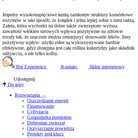
Impulsy wysokonapięciowe łamią zamknięte struktury komórkowe
enzymów w taki sposób, że żołądek i jelita lepiej sobie z nimi radzą.
Zaleta, która wychodzi na dobre także zwierzętom: wyższa
zawartość włókien surowych wpływa pozytywnie na zdrowie
trzody tak, że znacznie można zmniejszyć stosowanie leków. Inny
pozytywny wpływ: użytki rolne są wykorzystywane bardzie
efektywnie, gdyż dostępna jest cała roślina kukurydzy jako składnik
odżywczy, a nie tylko kolby.
Big Experience
Kontakt
Sklep internetowy
Udostępnij
Do góry
Rozwiązania
​Oszczędzanie energii
Finansowanie
Cyfryzacja
Gospodarka pomiotem
Dobrostan zwierząt
Oczyszczanie powietrza
Projekty pod klucz