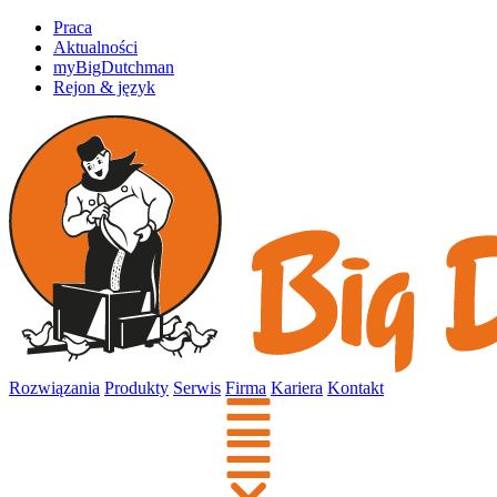
Praca
Aktualności
myBigDutchman
Rejon & język
Rozwiązania
Produkty
Serwis
Firma
Kariera
Kontakt