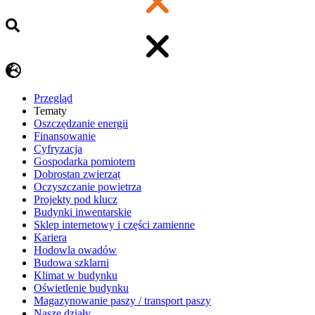
Przegląd
Tematy
​Oszczędzanie energii
Finansowanie
Cyfryzacja
Gospodarka pomiotem
Dobrostan zwierząt
Oczyszczanie powietrza
Projekty pod klucz
Budynki inwentarskie
Sklep internetowy i części zamienne
Kariera
Hodowla owadów
Budowa szklarni
Klimat w budynku
Oświetlenie budynku
Magazynowanie paszy / transport paszy
Nasze działy