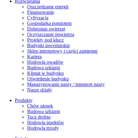
Rozwiązania
​Oszczędzanie energii
Finansowanie
Cyfryzacja
Gospodarka pomiotem
Dobrostan zwierząt
Oczyszczanie powietrza
Projekty pod klucz
Budynki inwentarskie
Sklep internetowy i części zamienne
Kariera
Hodowla owadów
Budowa szklarni
Klimat w budynku
Oświetlenie budynku
Magazynowanie paszy / transport paszy
Nasze działy
Produkty
Chów niosek
Budowa szklarni
Tucz drobiu
Hodowla insektów
Hodowla trzody