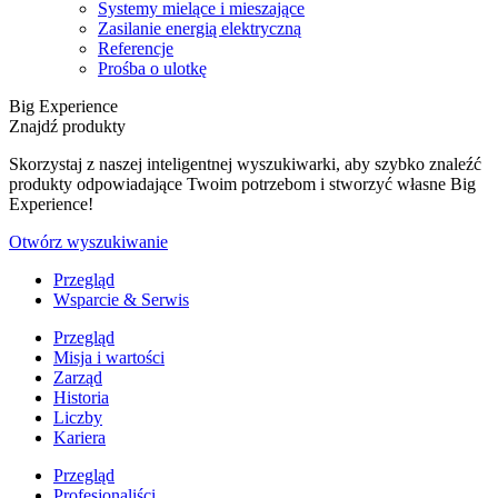
Systemy mielące i mieszające
Zasilanie energią elektryczną
Referencje
Prośba o ulotkę
Big Experience
Znajdź produkty
Skorzystaj z naszej inteligentnej wyszukiwarki, aby szybko znaleźć
produkty odpowiadające Twoim potrzebom i stworzyć własne Big
Experience!
Otwórz wyszukiwanie
Przegląd
Wsparcie & Serwis
Przegląd
Misja i wartości
Zarząd
Historia
Liczby
Kariera
Przegląd
Profesjonaliści