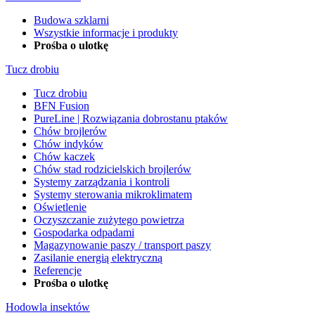
Budowa szklarni
Wszystkie informacje i produkty
Prośba o ulotkę
Tucz drobiu
Tucz drobiu
BFN Fusion
PureLine | Rozwiązania dobrostanu ptaków
Chów brojlerów
Chów indyków
Chów kaczek
Chów stad rodzicielskich brojlerów
Systemy zarządzania i kontroli
Systemy sterowania mikroklimatem
Oświetlenie
Oczyszczanie zużytego powietrza
Gospodarka odpadami
Magazynowanie paszy / transport paszy
Zasilanie energią elektryczną
Referencje
Prośba o ulotkę
Hodowla insektów