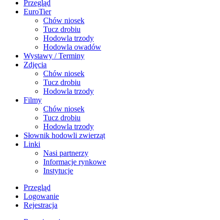
Przegląd
EuroTier
Chów niosek
Tucz drobiu
Hodowla trzody
Hodowla owadów
Wystawy / Terminy
Zdjęcia
Chów niosek
Tucz drobiu
Hodowla trzody
Filmy
Chów niosek
Tucz drobiu
Hodowla trzody
Słownik hodowli zwierząt
Linki
Nasi partnerzy
Informacje rynkowe
Instytucje
Przegląd
Logowanie
Rejestracja