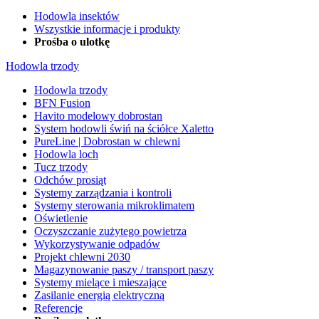
Hodowla insektów
Wszystkie informacje i produkty
Prośba o ulotkę
Hodowla trzody
Hodowla trzody
BFN Fusion
Havito modelowy dobrostan
System hodowli świń na ściółce Xaletto
PureLine | Dobrostan w chlewni
Hodowla loch
Tucz trzody
Odchów prosiąt
Systemy zarządzania i kontroli
Systemy sterowania mikroklimatem
Oświetlenie
Oczyszczanie zużytego powietrza
Wykorzystywanie odpadów
Projekt chlewni 2030
Magazynowanie paszy / transport paszy
Systemy mielące i mieszające
Zasilanie energią elektryczną
Referencje