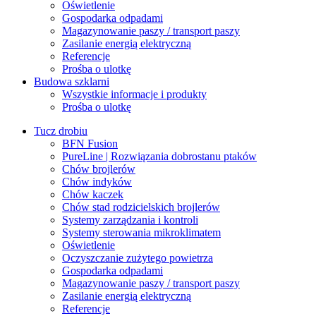
Oświetlenie
Gospodarka odpadami
Magazynowanie paszy / transport paszy
Zasilanie energią elektryczną
Referencje
Prośba o ulotkę
Budowa szklarni
Wszystkie informacje i produkty
Prośba o ulotkę
Tucz drobiu
BFN Fusion
PureLine | Rozwiązania dobrostanu ptaków
Chów brojlerów
Chów indyków
Chów kaczek
Chów stad rodzicielskich brojlerów
Systemy zarządzania i kontroli
Systemy sterowania mikroklimatem
Oświetlenie
Oczyszczanie zużytego powietrza
Gospodarka odpadami
Magazynowanie paszy / transport paszy
Zasilanie energią elektryczną
Referencje