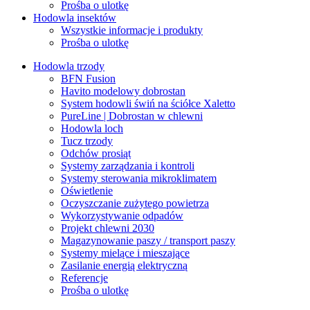
Prośba o ulotkę
Hodowla insektów
Wszystkie informacje i produkty
Prośba o ulotkę
Hodowla trzody
BFN Fusion
Havito modelowy dobrostan
System hodowli świń na ściółce Xaletto
PureLine | Dobrostan w chlewni
Hodowla loch
Tucz trzody
Odchów prosiąt
Systemy zarządzania i kontroli
Systemy sterowania mikroklimatem
Oświetlenie
Oczyszczanie zużytego powietrza
Wykorzystywanie odpadów
Projekt chlewni 2030
Magazynowanie paszy / transport paszy
Systemy mielące i mieszające
Zasilanie energią elektryczną
Referencje
Prośba o ulotkę