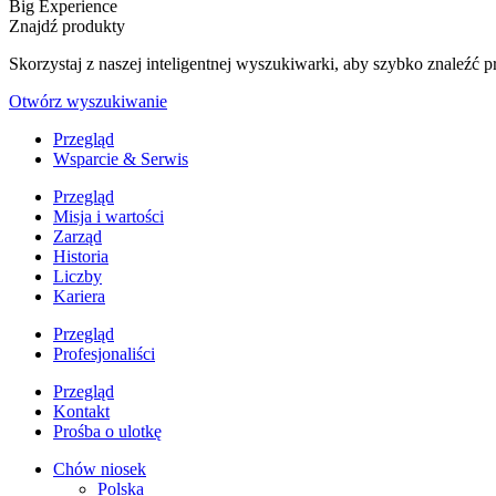
Big Experience
Znajdź produkty
Skorzystaj z naszej inteligentnej wyszukiwarki, aby szybko znaleź
Otwórz wyszukiwanie
Przegląd
Wsparcie & Serwis
Przegląd
Misja i wartości
Zarząd
Historia
Liczby
Kariera
Przegląd
Profesjonaliści
Przegląd
Kontakt
Prośba o ulotkę
Chów niosek
Polska