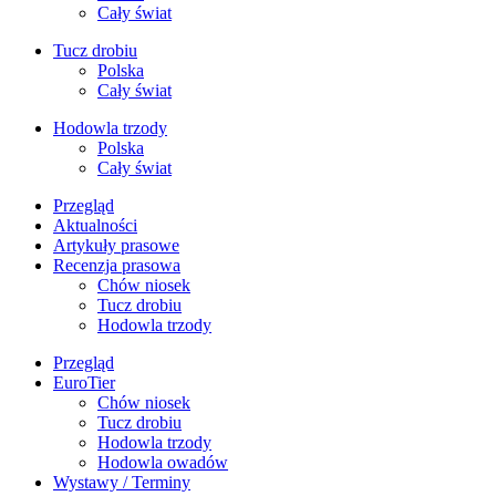
Cały świat
Tucz drobiu
Polska
Cały świat
Hodowla trzody
Polska
Cały świat
Przegląd
Aktualności
Artykuły prasowe
Recenzja prasowa
Chów niosek
Tucz drobiu
Hodowla trzody
Przegląd
EuroTier
Chów niosek
Tucz drobiu
Hodowla trzody
Hodowla owadów
Wystawy / Terminy