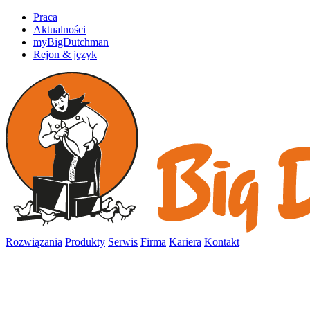
Praca
Aktualności
myBigDutchman
Rejon & język
Rozwiązania
Produkty
Serwis
Firma
Kariera
Kontakt