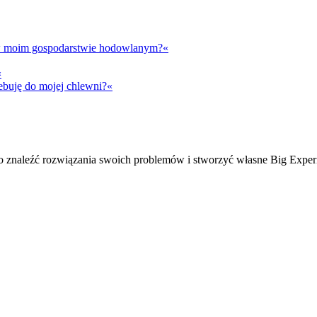
t w moim gospodarstwie hodowlanym?«
«
ebuję do mojej chlewni?«
ko znaleźć rozwiązania swoich problemów i stworzyć własne Big Exper