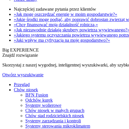
Najczęściej zadawane pytania przez klientów
»Jak mogę oszczędzać energię w moim gospodarstwie?«
»Jakie środki mogę podjąć, aby poprawić dobrostan zwierzą
»Chcę finansować moją działalność rolniczą.«
»Jak niezawodnie działają skrubery powietrza wywiewanego?
»Jakiego systemu oczyszczania powietrza wywiewanego potrz
»Jaki wpływ ma cyfryzacja na moje gospodarstwo?«
Big EXPERIENCE
Znajdź rozwiązanie
Skorzystaj z naszej wygodnej, inteligentnej wyszukiwarki, aby szyb
Otwórz wyszukiwanie
Przegląd
Chów niosek
BFN Fusion
Odchów kurek
Systemy wolierowe
Chów niosek w małych grupach
Chów stad rodzicielskich niosek
Systemy zarządzania i kontroli
Systemy sterowania mikroklimatem