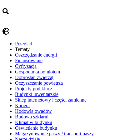
Przegląd
Tematy
​Oszczędzanie energii
Finansowanie
Cyfryzacja
Gospodarka pomiotem
Dobrostan zwierząt
Oczyszczanie powietrza
Projekty pod klucz
Budynki inwentarskie
Sklep internetowy i części zamienne
Kariera
Hodowla owadów
Budowa szklarni
Klimat w budynku
Oświetlenie budynku
Magazynowanie paszy / transport paszy
Nasze działy