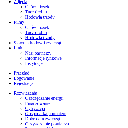
Zdjęcia
Chów niosek
Tucz drobiu
Hodowla trzody
Filmy
Chów niosek
Tucz drobiu
Hodowla trzody
Słownik hodowli zwierząt
Linki
Nasi partnerzy
Informacje rynkowe
Instytucje
Przegląd
Logowanie
Rejestracja
Rozwiązania
​Oszczędzanie energii
Finansowanie
Cyfryzacja
Gospodarka pomiotem
Dobrostan zwierząt
Oczyszczanie powietrza