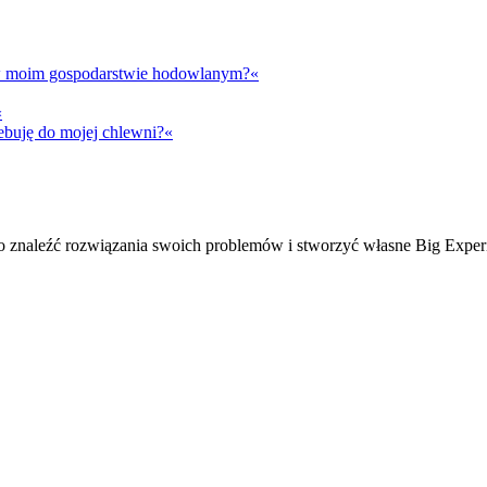
t w moim gospodarstwie hodowlanym?«
«
ebuję do mojej chlewni?«
ko znaleźć rozwiązania swoich problemów i stworzyć własne Big Exper