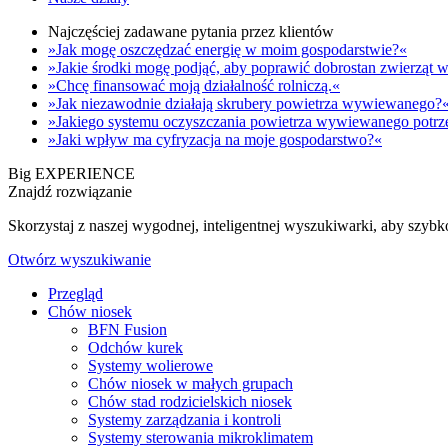
Najczęściej zadawane pytania przez klientów
»Jak mogę oszczędzać energię w moim gospodarstwie?«
»Jakie środki mogę podjąć, aby poprawić dobrostan zwierzą
»Chcę finansować moją działalność rolniczą.«
»Jak niezawodnie działają skrubery powietrza wywiewanego?
»Jakiego systemu oczyszczania powietrza wywiewanego potrz
»Jaki wpływ ma cyfryzacja na moje gospodarstwo?«
Big EXPERIENCE
Znajdź rozwiązanie
Skorzystaj z naszej wygodnej, inteligentnej wyszukiwarki, aby szyb
Otwórz wyszukiwanie
Przegląd
Chów niosek
BFN Fusion
Odchów kurek
Systemy wolierowe
Chów niosek w małych grupach
Chów stad rodzicielskich niosek
Systemy zarządzania i kontroli
Systemy sterowania mikroklimatem