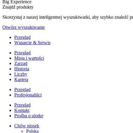
Big Experience
Znajdź produkty
Skorzystaj z naszej inteligentnej wyszukiwarki, aby szybko znaleź
Otwórz wyszukiwanie
Przegląd
Wsparcie & Serwis
Przegląd
Misja i wartości
Zarząd
Historia
Liczby
Kariera
Przegląd
Profesjonaliści
Przegląd
Kontakt
Prośba o ulotkę
Chów niosek
Polska