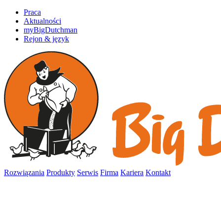
Praca
Aktualności
myBigDutchman
Rejon & język
Rozwiązania
Produkty
Serwis
Firma
Kariera
Kontakt