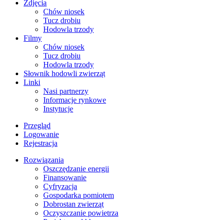
Zdjęcia
Chów niosek
Tucz drobiu
Hodowla trzody
Filmy
Chów niosek
Tucz drobiu
Hodowla trzody
Słownik hodowli zwierząt
Linki
Nasi partnerzy
Informacje rynkowe
Instytucje
Przegląd
Logowanie
Rejestracja
Rozwiązania
​Oszczędzanie energii
Finansowanie
Cyfryzacja
Gospodarka pomiotem
Dobrostan zwierząt
Oczyszczanie powietrza