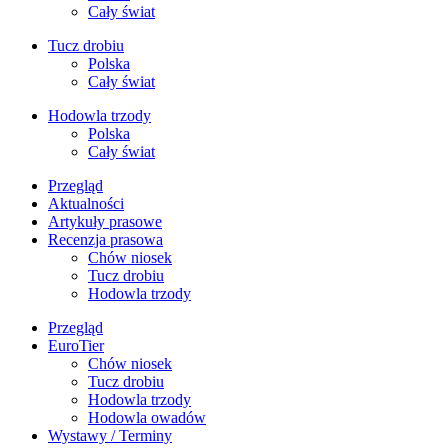
Cały świat
Tucz drobiu
Polska
Cały świat
Hodowla trzody
Polska
Cały świat
Przegląd
Aktualności
Artykuły prasowe
Recenzja prasowa
Chów niosek
Tucz drobiu
Hodowla trzody
Przegląd
EuroTier
Chów niosek
Tucz drobiu
Hodowla trzody
Hodowla owadów
Wystawy / Terminy