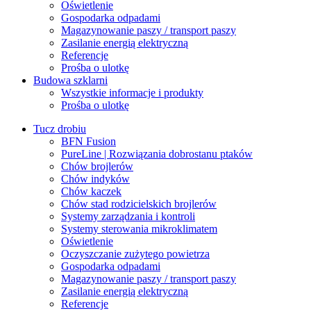
Oświetlenie
Gospodarka odpadami
Magazynowanie paszy / transport paszy
Zasilanie energią elektryczną
Referencje
Prośba o ulotkę
Budowa szklarni
Wszystkie informacje i produkty
Prośba o ulotkę
Tucz drobiu
BFN Fusion
PureLine | Rozwiązania dobrostanu ptaków
Chów brojlerów
Chów indyków
Chów kaczek
Chów stad rodzicielskich brojlerów
Systemy zarządzania i kontroli
Systemy sterowania mikroklimatem
Oświetlenie
Oczyszczanie zużytego powietrza
Gospodarka odpadami
Magazynowanie paszy / transport paszy
Zasilanie energią elektryczną
Referencje