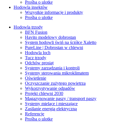
Prośba o ulotkę
Hodowla insektów
Wszystkie informacje i produkty
Prośba o ulotkę
Hodowla trzody
BFN Fusion
Havito modelowy dobrostan
System hodowli świń na ściółce Xaletto
PureLine | Dobrostan w chlewni
Hodowla loch
Tucz trzody
Odchów prosiąt
Systemy zarządzania i kontroli
Systemy sterowania mikroklimatem
Oświetlenie
Oczyszczanie zużytego powietrza
Wykorzystywanie odpadów
Projekt chlewni 2030
Magazynowanie paszy / transport paszy
Systemy mielące i mieszające
Zasilanie energią elektryczną
Referencje
Prośba o ulotkę