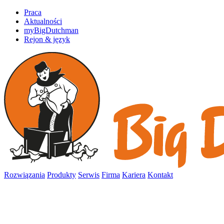
Praca
Aktualności
myBigDutchman
Rejon & język
Rozwiązania
Produkty
Serwis
Firma
Kariera
Kontakt