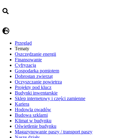
Przegląd
Tematy
​Oszczędzanie energii
Finansowanie
Cyfryzacja
Gospodarka pomiotem
Dobrostan zwierząt
Oczyszczanie powietrza
Projekty pod klucz
Budynki inwentarskie
Sklep internetowy i części zamienne
Kariera
Hodowla owadów
Budowa szklarni
Klimat w budynku
Oświetlenie budynku
Magazynowanie paszy / transport paszy
Nasze działy