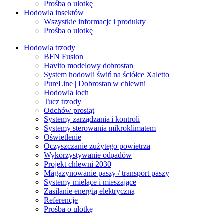
Prośba o ulotkę
Hodowla insektów
Wszystkie informacje i produkty
Prośba o ulotkę
Hodowla trzody
BFN Fusion
Havito modelowy dobrostan
System hodowli świń na ściółce Xaletto
PureLine | Dobrostan w chlewni
Hodowla loch
Tucz trzody
Odchów prosiąt
Systemy zarządzania i kontroli
Systemy sterowania mikroklimatem
Oświetlenie
Oczyszczanie zużytego powietrza
Wykorzystywanie odpadów
Projekt chlewni 2030
Magazynowanie paszy / transport paszy
Systemy mielące i mieszające
Zasilanie energią elektryczną
Referencje
Prośba o ulotkę