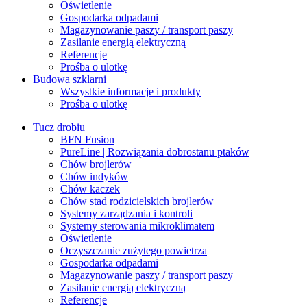
Oświetlenie
Gospodarka odpadami
Magazynowanie paszy / transport paszy
Zasilanie energią elektryczną
Referencje
Prośba o ulotkę
Budowa szklarni
Wszystkie informacje i produkty
Prośba o ulotkę
Tucz drobiu
BFN Fusion
PureLine | Rozwiązania dobrostanu ptaków
Chów brojlerów
Chów indyków
Chów kaczek
Chów stad rodzicielskich brojlerów
Systemy zarządzania i kontroli
Systemy sterowania mikroklimatem
Oświetlenie
Oczyszczanie zużytego powietrza
Gospodarka odpadami
Magazynowanie paszy / transport paszy
Zasilanie energią elektryczną
Referencje