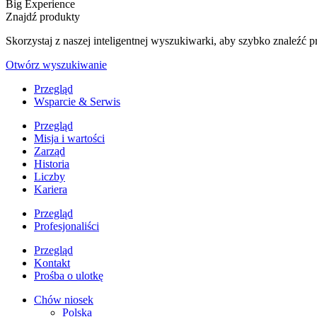
Big Experience
Znajdź produkty
Skorzystaj z naszej inteligentnej wyszukiwarki, aby szybko znaleź
Otwórz wyszukiwanie
Przegląd
Wsparcie & Serwis
Przegląd
Misja i wartości
Zarząd
Historia
Liczby
Kariera
Przegląd
Profesjonaliści
Przegląd
Kontakt
Prośba o ulotkę
Chów niosek
Polska