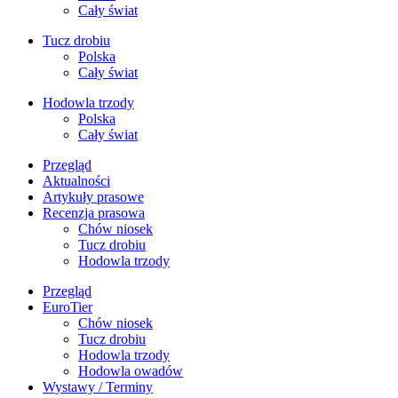
Cały świat
Tucz drobiu
Polska
Cały świat
Hodowla trzody
Polska
Cały świat
Przegląd
Aktualności
Artykuły prasowe
Recenzja prasowa
Chów niosek
Tucz drobiu
Hodowla trzody
Przegląd
EuroTier
Chów niosek
Tucz drobiu
Hodowla trzody
Hodowla owadów
Wystawy / Terminy