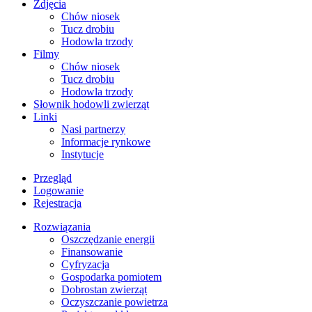
Zdjęcia
Chów niosek
Tucz drobiu
Hodowla trzody
Filmy
Chów niosek
Tucz drobiu
Hodowla trzody
Słownik hodowli zwierząt
Linki
Nasi partnerzy
Informacje rynkowe
Instytucje
Przegląd
Logowanie
Rejestracja
Rozwiązania
​Oszczędzanie energii
Finansowanie
Cyfryzacja
Gospodarka pomiotem
Dobrostan zwierząt
Oczyszczanie powietrza