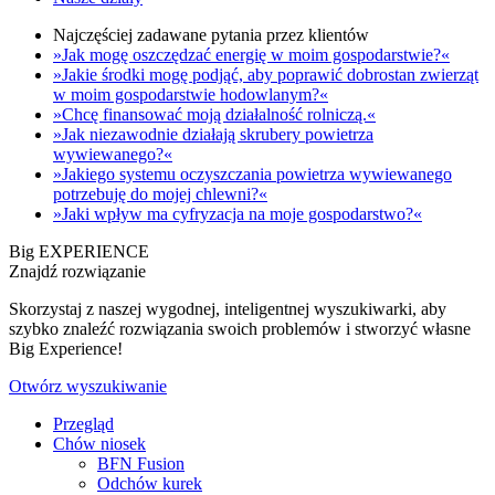
Najczęściej zadawane pytania przez klientów
»Jak mogę oszczędzać energię w moim gospodarstwie?«
»Jakie środki mogę podjąć, aby poprawić dobrostan zwierząt
w moim gospodarstwie hodowlanym?«
»Chcę finansować moją działalność rolniczą.«
»Jak niezawodnie działają skrubery powietrza
wywiewanego?«
»Jakiego systemu oczyszczania powietrza wywiewanego
potrzebuję do mojej chlewni?«
»Jaki wpływ ma cyfryzacja na moje gospodarstwo?«
Big EXPERIENCE
Znajdź rozwiązanie
Skorzystaj z naszej wygodnej, inteligentnej wyszukiwarki, aby
szybko znaleźć rozwiązania swoich problemów i stworzyć własne
Big Experience!
Otwórz wyszukiwanie
Przegląd
Chów niosek
BFN Fusion
Odchów kurek