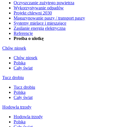
Oczyszczanie zużytego powietrza
Wykorzystywanie odpadów
Projekt chlewni 2030
Magazynowanie paszy / transport paszy
Systemy mielące i mieszające
Zasilanie energią elektryczną
Referencje
Prośba o ulotkę
Chów niosek
Chów niosek
Polska
Cały świat
Tucz drobiu
Tucz drobiu
Polska
Cały świat
Hodowla trzody
Hodowla trzody
Polska
Cały świat