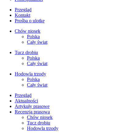
Przegląd
Kontakt
Prośba o ulotkę
Chów niosek
Polska
Cały świat
Tucz drobiu
Polska
Cały świat
Hodowla trzody
Polska
Cały świat
Przegląd
Aktualności
Artykuły prasowe
Recenzja prasowa
Chów niosek
Tucz drobiu
Hodowla trzody