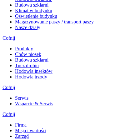
Budowa szklarni
Klimat w budynku
Oświetlenie budynku
Magazynowanie paszy / transport paszy
Nasze działy
Cofnij
Produkty
Chów niosek
Budowa szklarni
Tucz drobiu
Hodowla insektów
Hodowla trzody
Cofnij
Serwis
Wsparcie & Serwis
Cofnij
Firma
Misja i wartości
Zarząd