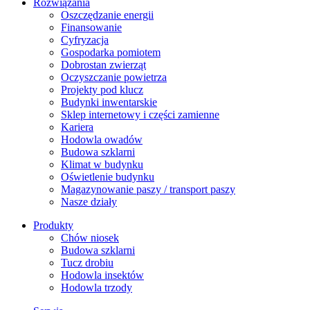
Rozwiązania
​Oszczędzanie energii
Finansowanie
Cyfryzacja
Gospodarka pomiotem
Dobrostan zwierząt
Oczyszczanie powietrza
Projekty pod klucz
Budynki inwentarskie
Sklep internetowy i części zamienne
Kariera
Hodowla owadów
Budowa szklarni
Klimat w budynku
Oświetlenie budynku
Magazynowanie paszy / transport paszy
Nasze działy
Produkty
Chów niosek
Budowa szklarni
Tucz drobiu
Hodowla insektów
Hodowla trzody