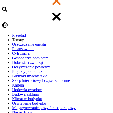
Przegląd
Tematy
​Oszczędzanie energii
Finansowanie
Cyfryzacja
Gospodarka pomiotem
Dobrostan zwierząt
Oczyszczanie powietrza
Projekty pod klucz
Budynki inwentarskie
Sklep internetowy i części zamienne
Kariera
Hodowla owadów
Budowa szklarni
Klimat w budynku
Oświetlenie budynku
Magazynowanie paszy / transport paszy
Nasze działy