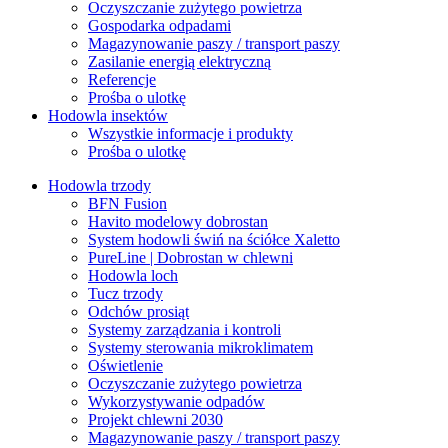
Oczyszczanie zużytego powietrza
Gospodarka odpadami
Magazynowanie paszy / transport paszy
Zasilanie energią elektryczną
Referencje
Prośba o ulotkę
Hodowla insektów
Wszystkie informacje i produkty
Prośba o ulotkę
Hodowla trzody
BFN Fusion
Havito modelowy dobrostan
System hodowli świń na ściółce Xaletto
PureLine | Dobrostan w chlewni
Hodowla loch
Tucz trzody
Odchów prosiąt
Systemy zarządzania i kontroli
Systemy sterowania mikroklimatem
Oświetlenie
Oczyszczanie zużytego powietrza
Wykorzystywanie odpadów
Projekt chlewni 2030
Magazynowanie paszy / transport paszy