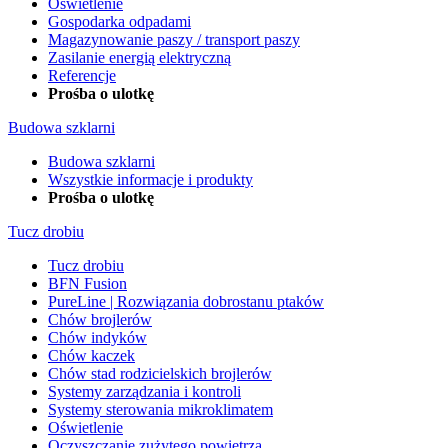
Oświetlenie
Gospodarka odpadami
Magazynowanie paszy / transport paszy
Zasilanie energią elektryczną
Referencje
Prośba o ulotkę
Budowa szklarni
Budowa szklarni
Wszystkie informacje i produkty
Prośba o ulotkę
Tucz drobiu
Tucz drobiu
BFN Fusion
PureLine | Rozwiązania dobrostanu ptaków
Chów brojlerów
Chów indyków
Chów kaczek
Chów stad rodzicielskich brojlerów
Systemy zarządzania i kontroli
Systemy sterowania mikroklimatem
Oświetlenie
Oczyszczanie zużytego powietrza