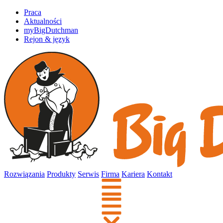
Praca
Aktualności
myBigDutchman
Rejon & język
Rozwiązania
Produkty
Serwis
Firma
Kariera
Kontakt