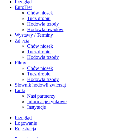
Przegląd
EuroTier
Chów niosek
Tucz drobiu
Hodowla trzody
Hodowla owadów
Wystawy / Terminy
Zdjęcia
Chów niosek
Tucz drobiu
Hodowla trzody
Filmy
Chów niosek
Tucz drobiu
Hodowla trzody
Słownik hodowli zwierząt
Linki
Nasi partnerzy
Informacje rynkowe
Instytucje
Przegląd
Logowanie
Rejestracja