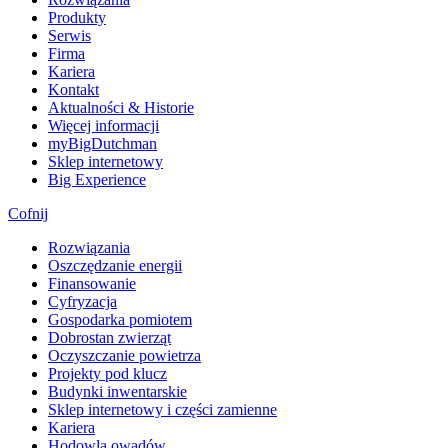
Produkty
Serwis
Firma
Kariera
Kontakt
Aktualności & Historie
Więcej informacji
myBigDutchman
Sklep internetowy
Big Experience
Cofnij
Rozwiązania
​Oszczędzanie energii
Finansowanie
Cyfryzacja
Gospodarka pomiotem
Dobrostan zwierząt
Oczyszczanie powietrza
Projekty pod klucz
Budynki inwentarskie
Sklep internetowy i części zamienne
Kariera
Hodowla owadów