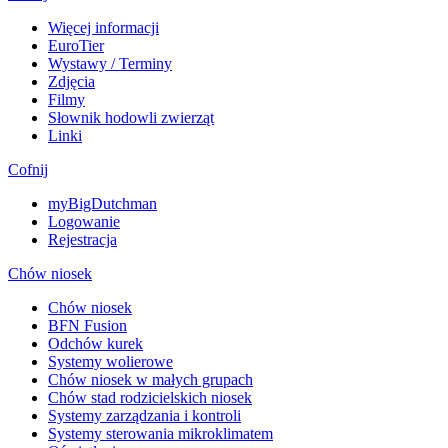
Więcej informacji
EuroTier
Wystawy / Terminy
Zdjęcia
Filmy
Słownik hodowli zwierząt
Linki
Cofnij
myBigDutchman
Logowanie
Rejestracja
Chów niosek
Chów niosek
BFN Fusion
Odchów kurek
Systemy wolierowe
Chów niosek w małych grupach
Chów stad rodzicielskich niosek
Systemy zarządzania i kontroli
Systemy sterowania mikroklimatem