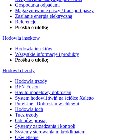
Gospodarka odpadami
Magazynowanie paszy / transport paszy
Zasilanie energią elektryczną
Referencje
Prośba o ulotkę
Hodowla insektów
Hodowla insektów
Wszystkie informacje i produkty
Prośba o ulotkę
Hodowla trzody
Hodowla trzody
BFN Fusion
Havito modelowy dobrostan
System hodowli świń na ściółce Xaletto
PureLine | Dobrostan w chlewni
Hodowla loch
Tucz trzody
Odchów prosiąt
Systemy zarządzania i kontroli
Systemy sterowania mikroklimatem
Oświetlenie