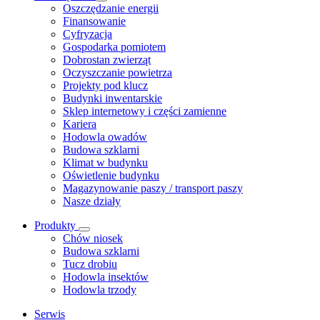
​Oszczędzanie energii
Finansowanie
Cyfryzacja
Gospodarka pomiotem
Dobrostan zwierząt
Oczyszczanie powietrza
Projekty pod klucz
Budynki inwentarskie
Sklep internetowy i części zamienne
Kariera
Hodowla owadów
Budowa szklarni
Klimat w budynku
Oświetlenie budynku
Magazynowanie paszy / transport paszy
Nasze działy
Produkty
Chów niosek
Budowa szklarni
Tucz drobiu
Hodowla insektów
Hodowla trzody
Serwis