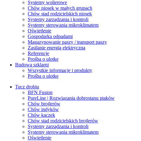
Systemy wolierowe
Chów niosek w małych grupach
Chów stad rodzicielskich niosek
Systemy zarządzania i kontroli
Systemy sterowania mikroklimatem
Oświetlenie
Gospodarka odpadami
Magazynowanie paszy / transport paszy
Zasilanie energią elektryczną
Referencje
Prośba o ulotkę
Budowa szklarni
Wszystkie informacje i produkty
Prośba o ulotkę
Tucz drobiu
BFN Fusion
PureLine | Rozwiązania dobrostanu ptaków
Chów brojlerów
Chów indyków
Chów kaczek
Chów stad rodzicielskich brojlerów
Systemy zarządzania i kontroli
Systemy sterowania mikroklimatem
Oświetlenie