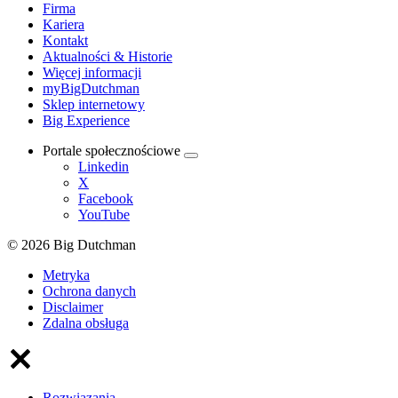
Firma
Kariera
Kontakt
Aktualności & Historie
Więcej informacji
myBigDutchman
Sklep internetowy
Big Experience
Portale społecznościowe
Linkedin
X
Facebook
YouTube
© 2026 Big Dutchman
Metryka
Ochrona danych
Disclaimer
Zdalna obsługa
Rozwiązania