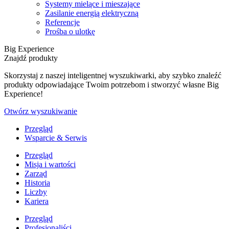
Systemy mielące i mieszające
Zasilanie energią elektryczną
Referencje
Prośba o ulotkę
Big Experience
Znajdź produkty
Skorzystaj z naszej inteligentnej wyszukiwarki, aby szybko znaleźć
produkty odpowiadające Twoim potrzebom i stworzyć własne Big
Experience!
Otwórz wyszukiwanie
Przegląd
Wsparcie & Serwis
Przegląd
Misja i wartości
Zarząd
Historia
Liczby
Kariera
Przegląd
Profesjonaliści