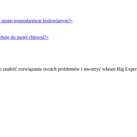
t w moim gospodarstwie hodowlanym?«
«
ebuję do mojej chlewni?«
ko znaleźć rozwiązania swoich problemów i stworzyć własne Big Exper