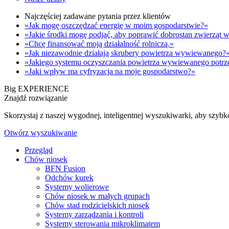
Najczęściej zadawane pytania przez klientów
»Jak mogę oszczędzać energię w moim gospodarstwie?«
»Jakie środki mogę podjąć, aby poprawić dobrostan zwierzą
»Chcę finansować moją działalność rolniczą.«
»Jak niezawodnie działają skrubery powietrza wywiewanego?
»Jakiego systemu oczyszczania powietrza wywiewanego potrz
»Jaki wpływ ma cyfryzacja na moje gospodarstwo?«
Big EXPERIENCE
Znajdź rozwiązanie
Skorzystaj z naszej wygodnej, inteligentnej wyszukiwarki, aby szyb
Otwórz wyszukiwanie
Przegląd
Chów niosek
BFN Fusion
Odchów kurek
Systemy wolierowe
Chów niosek w małych grupach
Chów stad rodzicielskich niosek
Systemy zarządzania i kontroli
Systemy sterowania mikroklimatem