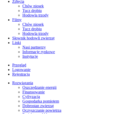
Zdjęcia
Chów niosek
Tucz drobiu
Hodowla trzody
Filmy
Chów niosek
Tucz drobiu
Hodowla trzody
Słownik hodowli zwierząt
Linki
Nasi partnerzy
Informacje rynkowe
Instytucje
Przegląd
Logowanie
Rejestracja
Rozwiązania
​Oszczędzanie energii
Finansowanie
Cyfryzacja
Gospodarka pomiotem
Dobrostan zwierząt
Oczyszczanie powietrza