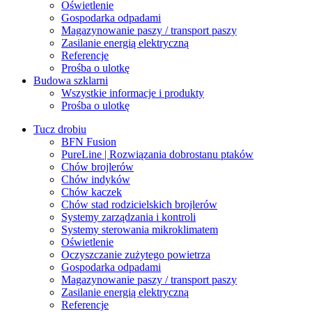
Oświetlenie
Gospodarka odpadami
Magazynowanie paszy / transport paszy
Zasilanie energią elektryczną
Referencje
Prośba o ulotkę
Budowa szklarni
Wszystkie informacje i produkty
Prośba o ulotkę
Tucz drobiu
BFN Fusion
PureLine | Rozwiązania dobrostanu ptaków
Chów brojlerów
Chów indyków
Chów kaczek
Chów stad rodzicielskich brojlerów
Systemy zarządzania i kontroli
Systemy sterowania mikroklimatem
Oświetlenie
Oczyszczanie zużytego powietrza
Gospodarka odpadami
Magazynowanie paszy / transport paszy
Zasilanie energią elektryczną
Referencje