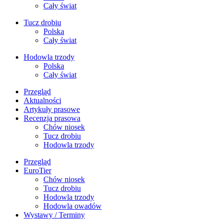
Cały świat
Tucz drobiu
Polska
Cały świat
Hodowla trzody
Polska
Cały świat
Przegląd
Aktualności
Artykuły prasowe
Recenzja prasowa
Chów niosek
Tucz drobiu
Hodowla trzody
Przegląd
EuroTier
Chów niosek
Tucz drobiu
Hodowla trzody
Hodowla owadów
Wystawy / Terminy