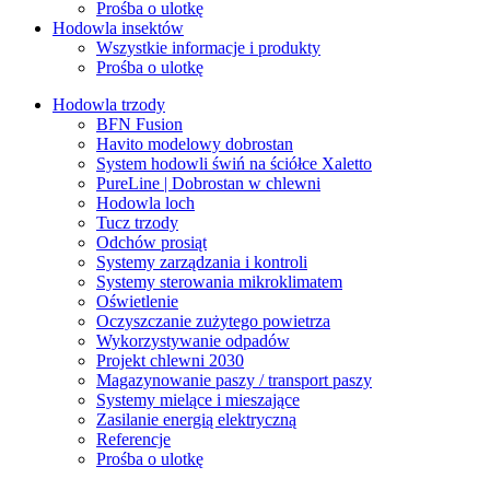
Prośba o ulotkę
Hodowla insektów
Wszystkie informacje i produkty
Prośba o ulotkę
Hodowla trzody
BFN Fusion
Havito modelowy dobrostan
System hodowli świń na ściółce Xaletto
PureLine | Dobrostan w chlewni
Hodowla loch
Tucz trzody
Odchów prosiąt
Systemy zarządzania i kontroli
Systemy sterowania mikroklimatem
Oświetlenie
Oczyszczanie zużytego powietrza
Wykorzystywanie odpadów
Projekt chlewni 2030
Magazynowanie paszy / transport paszy
Systemy mielące i mieszające
Zasilanie energią elektryczną
Referencje
Prośba o ulotkę