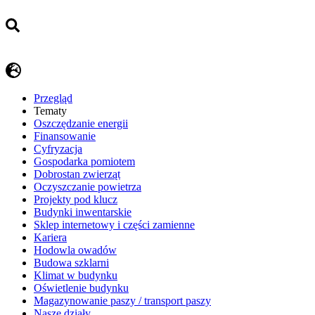
Przegląd
Tematy
​Oszczędzanie energii
Finansowanie
Cyfryzacja
Gospodarka pomiotem
Dobrostan zwierząt
Oczyszczanie powietrza
Projekty pod klucz
Budynki inwentarskie
Sklep internetowy i części zamienne
Kariera
Hodowla owadów
Budowa szklarni
Klimat w budynku
Oświetlenie budynku
Magazynowanie paszy / transport paszy
Nasze działy