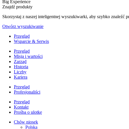
Big Experience
Znajdź produkty
Skorzystaj z naszej inteligentnej wyszukiwarki, aby szybko znaleź
Otwórz wyszukiwanie
Przegląd
Wsparcie & Serwis
Przegląd
Misja i wartości
Zarząd
Historia
Liczby
Kariera
Przegląd
Profesjonaliści
Przegląd
Kontakt
Prośba o ulotkę
Chów niosek
Polska