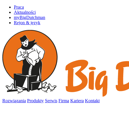
Praca
Aktualności
myBigDutchman
Rejon & język
Rozwiązania
Produkty
Serwis
Firma
Kariera
Kontakt