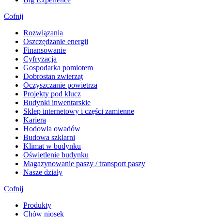
Cofnij
Rozwiązania
​Oszczędzanie energii
Finansowanie
Cyfryzacja
Gospodarka pomiotem
Dobrostan zwierząt
Oczyszczanie powietrza
Projekty pod klucz
Budynki inwentarskie
Sklep internetowy i części zamienne
Kariera
Hodowla owadów
Budowa szklarni
Klimat w budynku
Oświetlenie budynku
Magazynowanie paszy / transport paszy
Nasze działy
Cofnij
Produkty
Chów niosek