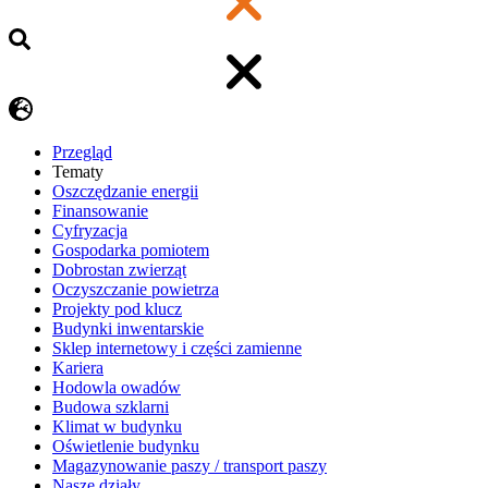
Przegląd
Tematy
​Oszczędzanie energii
Finansowanie
Cyfryzacja
Gospodarka pomiotem
Dobrostan zwierząt
Oczyszczanie powietrza
Projekty pod klucz
Budynki inwentarskie
Sklep internetowy i części zamienne
Kariera
Hodowla owadów
Budowa szklarni
Klimat w budynku
Oświetlenie budynku
Magazynowanie paszy / transport paszy
Nasze działy