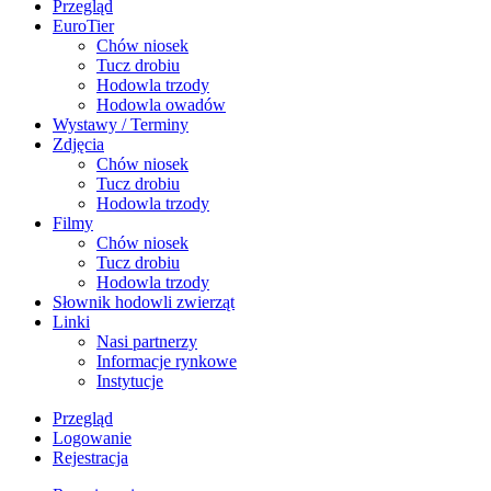
Przegląd
EuroTier
Chów niosek
Tucz drobiu
Hodowla trzody
Hodowla owadów
Wystawy / Terminy
Zdjęcia
Chów niosek
Tucz drobiu
Hodowla trzody
Filmy
Chów niosek
Tucz drobiu
Hodowla trzody
Słownik hodowli zwierząt
Linki
Nasi partnerzy
Informacje rynkowe
Instytucje
Przegląd
Logowanie
Rejestracja