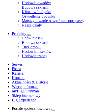
Hodowla owadów
Budowa szklarni
Klimat w budynku
Oświetlenie budynku
Magazynowanie paszy / transport paszy
Nasze działy
Produkty
Chów niosek
Budowa szklarni
Tucz drobiu
Hodowla insektów
Hodowla trzody
Serwis
Firma
Kariera
Kontakt
Aktualności & Historie
Więcej informacji
myBigDutchman
Sklep internetowy
Big Experience
Portale społecznościowe