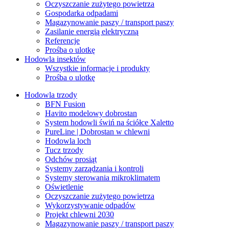
Oczyszczanie zużytego powietrza
Gospodarka odpadami
Magazynowanie paszy / transport paszy
Zasilanie energią elektryczną
Referencje
Prośba o ulotkę
Hodowla insektów
Wszystkie informacje i produkty
Prośba o ulotkę
Hodowla trzody
BFN Fusion
Havito modelowy dobrostan
System hodowli świń na ściółce Xaletto
PureLine | Dobrostan w chlewni
Hodowla loch
Tucz trzody
Odchów prosiąt
Systemy zarządzania i kontroli
Systemy sterowania mikroklimatem
Oświetlenie
Oczyszczanie zużytego powietrza
Wykorzystywanie odpadów
Projekt chlewni 2030
Magazynowanie paszy / transport paszy