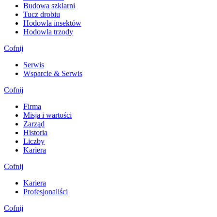
Budowa szklarni
Tucz drobiu
Hodowla insektów
Hodowla trzody
Cofnij
Serwis
Wsparcie & Serwis
Cofnij
Firma
Misja i wartości
Zarząd
Historia
Liczby
Kariera
Cofnij
Kariera
Profesjonaliści
Cofnij