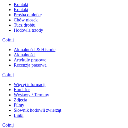
Kontakt
Kontakt
Prośba o ulotkę
Chów niosek
Tucz drobiu
Hodowla trzody
Cofnij
Aktualności & Historie
Aktualności
Artykuły prasowe
Recenzja prasowa
Cofnij
Więcej informacji
EuroTier
Wystawy / Terminy
Zdjęcia
Filmy
Słownik hodowli zwierząt
Linki
Cofnij