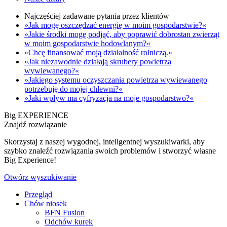
Najczęściej zadawane pytania przez klientów
»Jak mogę oszczędzać energię w moim gospodarstwie?«
»Jakie środki mogę podjąć, aby poprawić dobrostan zwierząt
w moim gospodarstwie hodowlanym?«
»Chcę finansować moją działalność rolniczą.«
»Jak niezawodnie działają skrubery powietrza
wywiewanego?«
»Jakiego systemu oczyszczania powietrza wywiewanego
potrzebuję do mojej chlewni?«
»Jaki wpływ ma cyfryzacja na moje gospodarstwo?«
Big EXPERIENCE
Znajdź rozwiązanie
Skorzystaj z naszej wygodnej, inteligentnej wyszukiwarki, aby
szybko znaleźć rozwiązania swoich problemów i stworzyć własne
Big Experience!
Otwórz wyszukiwanie
Przegląd
Chów niosek
BFN Fusion
Odchów kurek