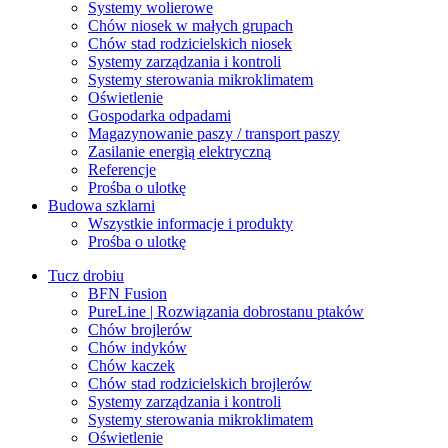
Systemy wolierowe
Chów niosek w małych grupach
Chów stad rodzicielskich niosek
Systemy zarządzania i kontroli
Systemy sterowania mikroklimatem
Oświetlenie
Gospodarka odpadami
Magazynowanie paszy / transport paszy
Zasilanie energią elektryczną
Referencje
Prośba o ulotkę
Budowa szklarni
Wszystkie informacje i produkty
Prośba o ulotkę
Tucz drobiu
BFN Fusion
PureLine | Rozwiązania dobrostanu ptaków
Chów brojlerów
Chów indyków
Chów kaczek
Chów stad rodzicielskich brojlerów
Systemy zarządzania i kontroli
Systemy sterowania mikroklimatem
Oświetlenie