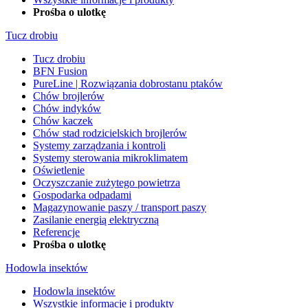
Prośba o ulotkę
Tucz drobiu
Tucz drobiu
BFN Fusion
PureLine | Rozwiązania dobrostanu ptaków
Chów brojlerów
Chów indyków
Chów kaczek
Chów stad rodzicielskich brojlerów
Systemy zarządzania i kontroli
Systemy sterowania mikroklimatem
Oświetlenie
Oczyszczanie zużytego powietrza
Gospodarka odpadami
Magazynowanie paszy / transport paszy
Zasilanie energią elektryczną
Referencje
Prośba o ulotkę
Hodowla insektów
Hodowla insektów
Wszystkie informacje i produkty