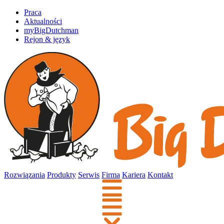
Praca
Aktualności
myBigDutchman
Rejon & język
Rozwiązania
Produkty
Serwis
Firma
Kariera
Kontakt