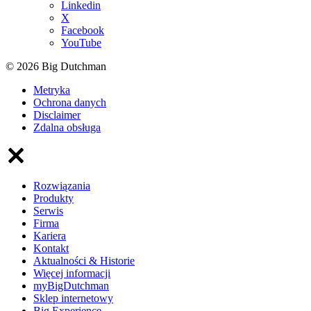
Linkedin
X
Facebook
YouTube
© 2026 Big Dutchman
Metryka
Ochrona danych
Disclaimer
Zdalna obsługa
Rozwiązania
Produkty
Serwis
Firma
Kariera
Kontakt
Aktualności & Historie
Więcej informacji
myBigDutchman
Sklep internetowy
Big Experience