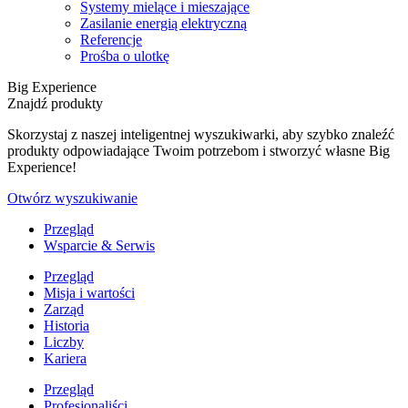
Systemy mielące i mieszające
Zasilanie energią elektryczną
Referencje
Prośba o ulotkę
Big Experience
Znajdź produkty
Skorzystaj z naszej inteligentnej wyszukiwarki, aby szybko znaleźć
produkty odpowiadające Twoim potrzebom i stworzyć własne Big
Experience!
Otwórz wyszukiwanie
Przegląd
Wsparcie & Serwis
Przegląd
Misja i wartości
Zarząd
Historia
Liczby
Kariera
Przegląd
Profesjonaliści