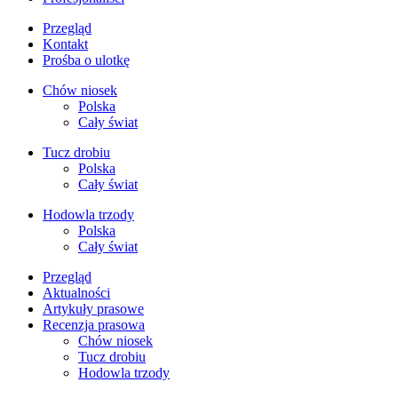
Przegląd
Kontakt
Prośba o ulotkę
Chów niosek
Polska
Cały świat
Tucz drobiu
Polska
Cały świat
Hodowla trzody
Polska
Cały świat
Przegląd
Aktualności
Artykuły prasowe
Recenzja prasowa
Chów niosek
Tucz drobiu
Hodowla trzody