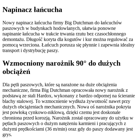
Napinacz łańcucha
Nowy napinacz łańcucha firmy Big Dutchman do łańcuchów
paszowych w budynkach hodowlanych, ułatwia ponowne
napinanie łańcucha w trakcie trwania rzutu bez czasochłonnego
demontażu. Długość koryta dla kogutów i kur można regulować za
pomocą wrzeciona. Łańcuch porusza się płynnie i zapewnia idealny
transport i dystrybucję paszy.
Wzmocniony narożnik 90° do dużych
obciążeń
Dla pętli paszowych, które są narażone na duże obciążenia
mechaniczne, firma Big Dutchman opracowała nowy narożnik z
podstawą ze stali Hardox, wykonany z bardzo odpornej na ścieranie
blachy stalowej. To wzmocnienie wydłuża żywotność nawet przy
dużych obciążeniach mechanicznych. Nowa oś narożnika pokryta
jest powłoką cynkowo-niklową, dzięki czemu jest doskonale
chroniona przed korozją. Narożnik został opracowany do użytku w
pętlach paszowych o dużym natężeniu karmieni i pracujących z
dużymi prędkościami (36 m/min) oraz gdy do paszy dodawany jest
grys.