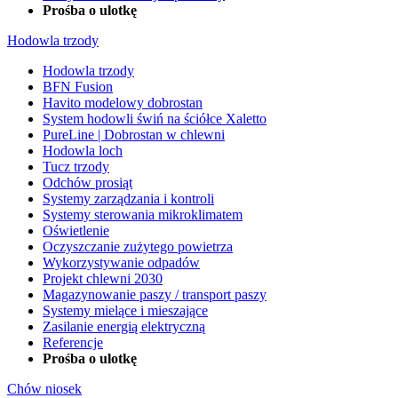
Prośba o ulotkę
Hodowla trzody
Hodowla trzody
BFN Fusion
Havito modelowy dobrostan
System hodowli świń na ściółce Xaletto
PureLine | Dobrostan w chlewni
Hodowla loch
Tucz trzody
Odchów prosiąt
Systemy zarządzania i kontroli
Systemy sterowania mikroklimatem
Oświetlenie
Oczyszczanie zużytego powietrza
Wykorzystywanie odpadów
Projekt chlewni 2030
Magazynowanie paszy / transport paszy
Systemy mielące i mieszające
Zasilanie energią elektryczną
Referencje
Prośba o ulotkę
Chów niosek