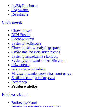
myBigDutchman
Logowanie
Rejestracja
Chów niosek
Chów niosek
BFN Fusion
Odchów kurek
Systemy wolierowe
Chów niosek w małych grupach
Chów stad rodzicielskich niosek
Systemy zarządzania i kontroli
Systemy sterowania mikroklimatem
Oświetlenie
Gospodarka odpadami
Magazynowanie paszy / transport paszy
Zasilanie energią elektryczną
Referencje
Prośba o ulotkę
Budowa szklarni
Budowa szklarni
Wszystkie informacje i produkty