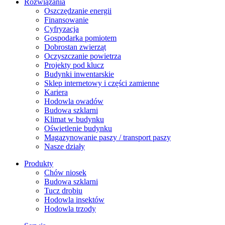
Rozwiązania
​Oszczędzanie energii
Finansowanie
Cyfryzacja
Gospodarka pomiotem
Dobrostan zwierząt
Oczyszczanie powietrza
Projekty pod klucz
Budynki inwentarskie
Sklep internetowy i części zamienne
Kariera
Hodowla owadów
Budowa szklarni
Klimat w budynku
Oświetlenie budynku
Magazynowanie paszy / transport paszy
Nasze działy
Produkty
Chów niosek
Budowa szklarni
Tucz drobiu
Hodowla insektów
Hodowla trzody