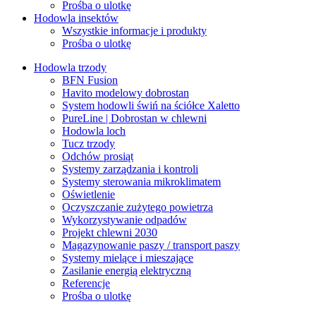
Prośba o ulotkę
Hodowla insektów
Wszystkie informacje i produkty
Prośba o ulotkę
Hodowla trzody
BFN Fusion
Havito modelowy dobrostan
System hodowli świń na ściółce Xaletto
PureLine | Dobrostan w chlewni
Hodowla loch
Tucz trzody
Odchów prosiąt
Systemy zarządzania i kontroli
Systemy sterowania mikroklimatem
Oświetlenie
Oczyszczanie zużytego powietrza
Wykorzystywanie odpadów
Projekt chlewni 2030
Magazynowanie paszy / transport paszy
Systemy mielące i mieszające
Zasilanie energią elektryczną
Referencje
Prośba o ulotkę