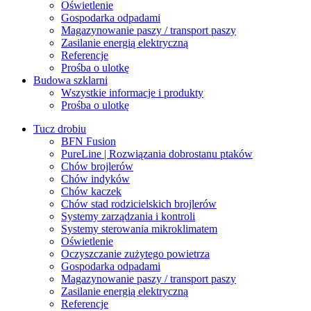
Oświetlenie
Gospodarka odpadami
Magazynowanie paszy / transport paszy
Zasilanie energią elektryczną
Referencje
Prośba o ulotkę
Budowa szklarni
Wszystkie informacje i produkty
Prośba o ulotkę
Tucz drobiu
BFN Fusion
PureLine | Rozwiązania dobrostanu ptaków
Chów brojlerów
Chów indyków
Chów kaczek
Chów stad rodzicielskich brojlerów
Systemy zarządzania i kontroli
Systemy sterowania mikroklimatem
Oświetlenie
Oczyszczanie zużytego powietrza
Gospodarka odpadami
Magazynowanie paszy / transport paszy
Zasilanie energią elektryczną
Referencje