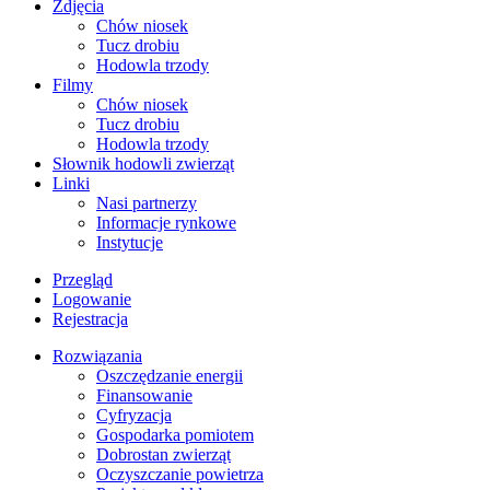
Zdjęcia
Chów niosek
Tucz drobiu
Hodowla trzody
Filmy
Chów niosek
Tucz drobiu
Hodowla trzody
Słownik hodowli zwierząt
Linki
Nasi partnerzy
Informacje rynkowe
Instytucje
Przegląd
Logowanie
Rejestracja
Rozwiązania
​Oszczędzanie energii
Finansowanie
Cyfryzacja
Gospodarka pomiotem
Dobrostan zwierząt
Oczyszczanie powietrza