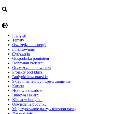
Przegląd
Tematy
​Oszczędzanie energii
Finansowanie
Cyfryzacja
Gospodarka pomiotem
Dobrostan zwierząt
Oczyszczanie powietrza
Projekty pod klucz
Budynki inwentarskie
Sklep internetowy i części zamienne
Kariera
Hodowla owadów
Budowa szklarni
Klimat w budynku
Oświetlenie budynku
Magazynowanie paszy / transport paszy
Nasze działy