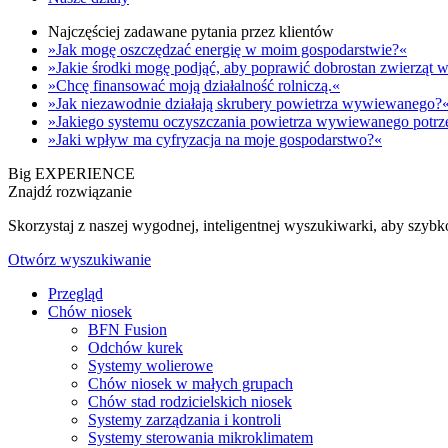
Najczęściej zadawane pytania przez klientów
»Jak mogę oszczędzać energię w moim gospodarstwie?«
»Jakie środki mogę podjąć, aby poprawić dobrostan zwierzą
»Chcę finansować moją działalność rolniczą.«
»Jak niezawodnie działają skrubery powietrza wywiewanego?
»Jakiego systemu oczyszczania powietrza wywiewanego potrz
»Jaki wpływ ma cyfryzacja na moje gospodarstwo?«
Big EXPERIENCE
Znajdź rozwiązanie
Skorzystaj z naszej wygodnej, inteligentnej wyszukiwarki, aby szyb
Otwórz wyszukiwanie
Przegląd
Chów niosek
BFN Fusion
Odchów kurek
Systemy wolierowe
Chów niosek w małych grupach
Chów stad rodzicielskich niosek
Systemy zarządzania i kontroli
Systemy sterowania mikroklimatem