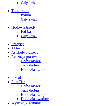
Cały świat
Tucz drobiu
Polska
Cały świat
Hodowla trzody
Polska
Cały świat
Przegląd
Aktualności
Artykuły prasowe
Recenzja prasowa
Chów niosek
Tucz drobiu
Hodowla trzody
Przegląd
EuroTier
Chów niosek
Tucz drobiu
Hodowla trzody
Hodowla owadów
Wystawy / Terminy