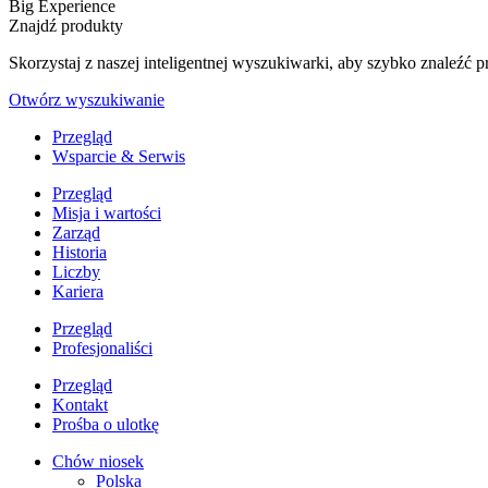
Big Experience
Znajdź produkty
Skorzystaj z naszej inteligentnej wyszukiwarki, aby szybko znaleź
Otwórz wyszukiwanie
Przegląd
Wsparcie & Serwis
Przegląd
Misja i wartości
Zarząd
Historia
Liczby
Kariera
Przegląd
Profesjonaliści
Przegląd
Kontakt
Prośba o ulotkę
Chów niosek
Polska