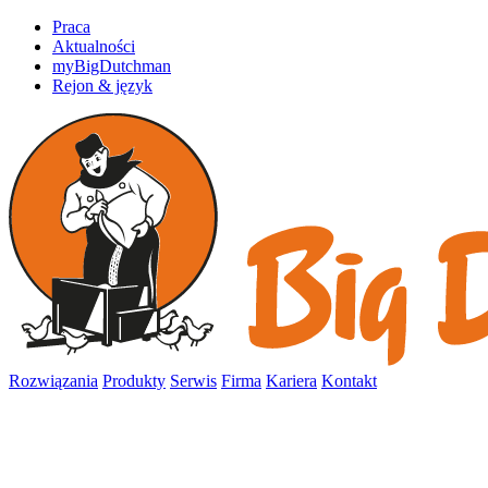
Praca
Aktualności
myBigDutchman
Rejon & język
Rozwiązania
Produkty
Serwis
Firma
Kariera
Kontakt