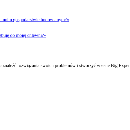
t w moim gospodarstwie hodowlanym?«
«
ebuję do mojej chlewni?«
ko znaleźć rozwiązania swoich problemów i stworzyć własne Big Exper