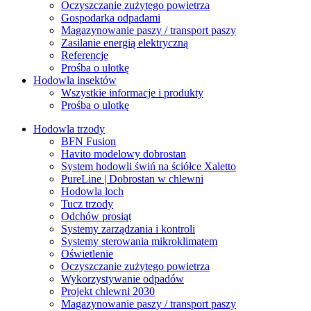
Oczyszczanie zużytego powietrza
Gospodarka odpadami
Magazynowanie paszy / transport paszy
Zasilanie energią elektryczną
Referencje
Prośba o ulotkę
Hodowla insektów
Wszystkie informacje i produkty
Prośba o ulotkę
Hodowla trzody
BFN Fusion
Havito modelowy dobrostan
System hodowli świń na ściółce Xaletto
PureLine | Dobrostan w chlewni
Hodowla loch
Tucz trzody
Odchów prosiąt
Systemy zarządzania i kontroli
Systemy sterowania mikroklimatem
Oświetlenie
Oczyszczanie zużytego powietrza
Wykorzystywanie odpadów
Projekt chlewni 2030
Magazynowanie paszy / transport paszy