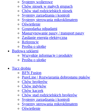
Systemy wolierowe
Chów niosek w małych grupach
Chów stad rodzicielskich niosek
Systemy zarządzania i kontroli
Systemy sterowania mikroklimatem
Oświetlenie
Gospodarka odpadami
Magazynowanie paszy / transport paszy
Zasilanie energią elektryczną
Referencje
Prośba o ulotkę
Budowa szklarni
Wszystkie informacje i produkty
Prośba o ulotkę
Tucz drobiu
BFN Fusion
PureLine | Rozwiązania dobrostanu ptaków
Chów brojlerów
Chów indyków
Chów kaczek
Chów stad rodzicielskich brojlerów
Systemy zarządzania i kontroli
Systemy sterowania mikroklimatem
Oświetlenie