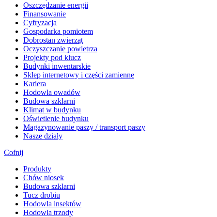
​Oszczędzanie energii
Finansowanie
Cyfryzacja
Gospodarka pomiotem
Dobrostan zwierząt
Oczyszczanie powietrza
Projekty pod klucz
Budynki inwentarskie
Sklep internetowy i części zamienne
Kariera
Hodowla owadów
Budowa szklarni
Klimat w budynku
Oświetlenie budynku
Magazynowanie paszy / transport paszy
Nasze działy
Cofnij
Produkty
Chów niosek
Budowa szklarni
Tucz drobiu
Hodowla insektów
Hodowla trzody