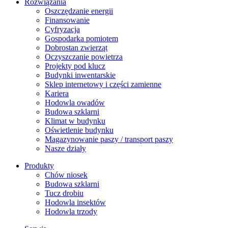
Rozwiązania
​Oszczędzanie energii
Finansowanie
Cyfryzacja
Gospodarka pomiotem
Dobrostan zwierząt
Oczyszczanie powietrza
Projekty pod klucz
Budynki inwentarskie
Sklep internetowy i części zamienne
Kariera
Hodowla owadów
Budowa szklarni
Klimat w budynku
Oświetlenie budynku
Magazynowanie paszy / transport paszy
Nasze działy
Produkty
Chów niosek
Budowa szklarni
Tucz drobiu
Hodowla insektów
Hodowla trzody