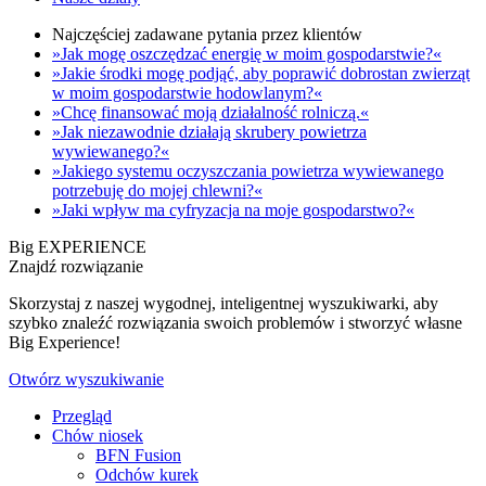
Najczęściej zadawane pytania przez klientów
»Jak mogę oszczędzać energię w moim gospodarstwie?«
»Jakie środki mogę podjąć, aby poprawić dobrostan zwierząt
w moim gospodarstwie hodowlanym?«
»Chcę finansować moją działalność rolniczą.«
»Jak niezawodnie działają skrubery powietrza
wywiewanego?«
»Jakiego systemu oczyszczania powietrza wywiewanego
potrzebuję do mojej chlewni?«
»Jaki wpływ ma cyfryzacja na moje gospodarstwo?«
Big EXPERIENCE
Znajdź rozwiązanie
Skorzystaj z naszej wygodnej, inteligentnej wyszukiwarki, aby
szybko znaleźć rozwiązania swoich problemów i stworzyć własne
Big Experience!
Otwórz wyszukiwanie
Przegląd
Chów niosek
BFN Fusion
Odchów kurek