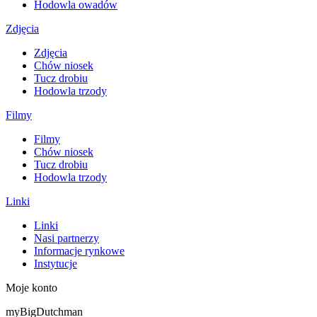
Hodowla owadów
Zdjęcia
Zdjęcia
Chów niosek
Tucz drobiu
Hodowla trzody
Filmy
Filmy
Chów niosek
Tucz drobiu
Hodowla trzody
Linki
Linki
Nasi partnerzy
Informacje rynkowe
Instytucje
Moje konto
myBigDutchman