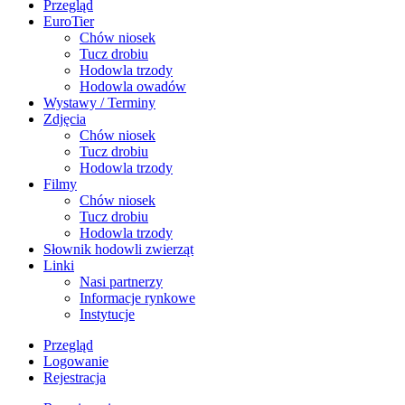
Przegląd
EuroTier
Chów niosek
Tucz drobiu
Hodowla trzody
Hodowla owadów
Wystawy / Terminy
Zdjęcia
Chów niosek
Tucz drobiu
Hodowla trzody
Filmy
Chów niosek
Tucz drobiu
Hodowla trzody
Słownik hodowli zwierząt
Linki
Nasi partnerzy
Informacje rynkowe
Instytucje
Przegląd
Logowanie
Rejestracja