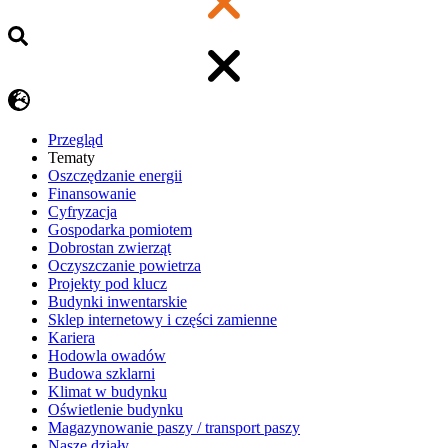
Przegląd
Tematy
​Oszczędzanie energii
Finansowanie
Cyfryzacja
Gospodarka pomiotem
Dobrostan zwierząt
Oczyszczanie powietrza
Projekty pod klucz
Budynki inwentarskie
Sklep internetowy i części zamienne
Kariera
Hodowla owadów
Budowa szklarni
Klimat w budynku
Oświetlenie budynku
Magazynowanie paszy / transport paszy
Nasze działy