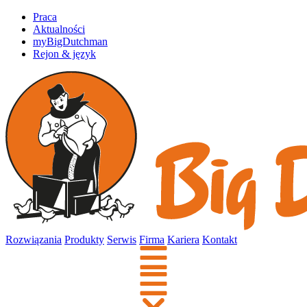
Praca
Aktualności
myBigDutchman
Rejon & język
Rozwiązania
Produkty
Serwis
Firma
Kariera
Kontakt