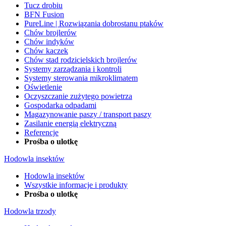
Tucz drobiu
BFN Fusion
PureLine | Rozwiązania dobrostanu ptaków
Chów brojlerów
Chów indyków
Chów kaczek
Chów stad rodzicielskich brojlerów
Systemy zarządzania i kontroli
Systemy sterowania mikroklimatem
Oświetlenie
Oczyszczanie zużytego powietrza
Gospodarka odpadami
Magazynowanie paszy / transport paszy
Zasilanie energią elektryczną
Referencje
Prośba o ulotkę
Hodowla insektów
Hodowla insektów
Wszystkie informacje i produkty
Prośba o ulotkę
Hodowla trzody