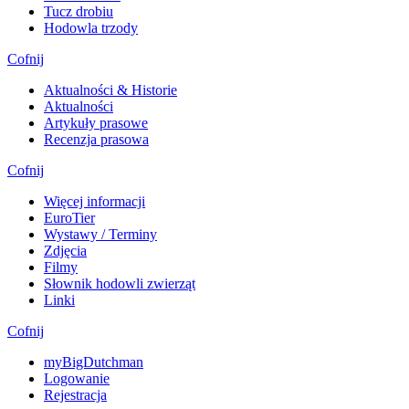
Tucz drobiu
Hodowla trzody
Cofnij
Aktualności & Historie
Aktualności
Artykuły prasowe
Recenzja prasowa
Cofnij
Więcej informacji
EuroTier
Wystawy / Terminy
Zdjęcia
Filmy
Słownik hodowli zwierząt
Linki
Cofnij
myBigDutchman
Logowanie
Rejestracja