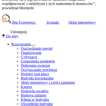
współpracować z niektórymi z tych znakomitych dostawców”,
powiedział Meerpohl.
Big Experience
Kontakt
Sklep internetowy
Udostępnij
Do góry
Rozwiązania
​Oszczędzanie energii
Finansowanie
Cyfryzacja
Gospodarka pomiotem
Dobrostan zwierząt
Oczyszczanie powietrza
Projekty pod klucz
Budynki inwentarskie
Sklep internetowy i części zamienne
Kariera
Hodowla owadów
Budowa szklarni
Klimat w budynku
Oświetlenie budynku