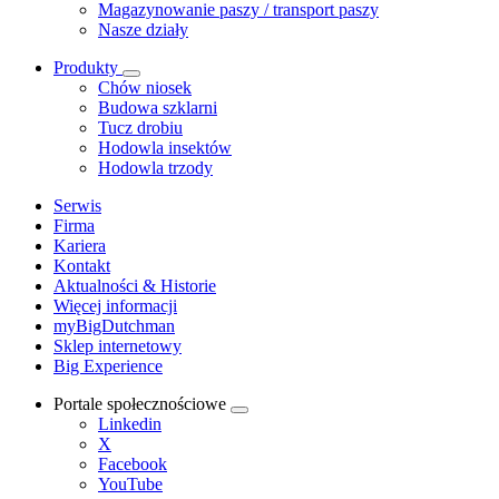
Magazynowanie paszy / transport paszy
Nasze działy
Produkty
Chów niosek
Budowa szklarni
Tucz drobiu
Hodowla insektów
Hodowla trzody
Serwis
Firma
Kariera
Kontakt
Aktualności & Historie
Więcej informacji
myBigDutchman
Sklep internetowy
Big Experience
Portale społecznościowe
Linkedin
X
Facebook
YouTube