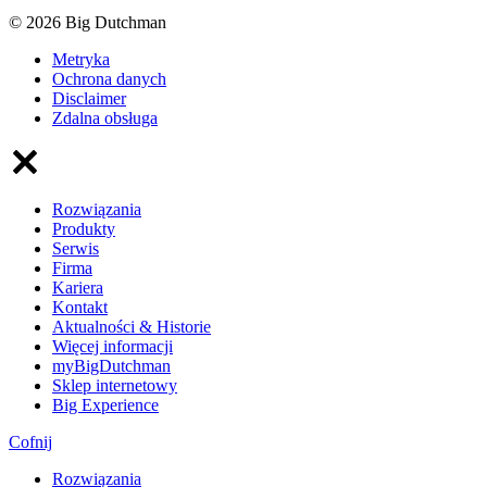
© 2026 Big Dutchman
Metryka
Ochrona danych
Disclaimer
Zdalna obsługa
Rozwiązania
Produkty
Serwis
Firma
Kariera
Kontakt
Aktualności & Historie
Więcej informacji
myBigDutchman
Sklep internetowy
Big Experience
Cofnij
Rozwiązania