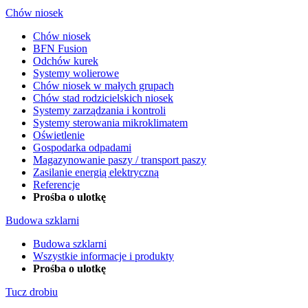
Chów niosek
Chów niosek
BFN Fusion
Odchów kurek
Systemy wolierowe
Chów niosek w małych grupach
Chów stad rodzicielskich niosek
Systemy zarządzania i kontroli
Systemy sterowania mikroklimatem
Oświetlenie
Gospodarka odpadami
Magazynowanie paszy / transport paszy
Zasilanie energią elektryczną
Referencje
Prośba o ulotkę
Budowa szklarni
Budowa szklarni
Wszystkie informacje i produkty
Prośba o ulotkę
Tucz drobiu