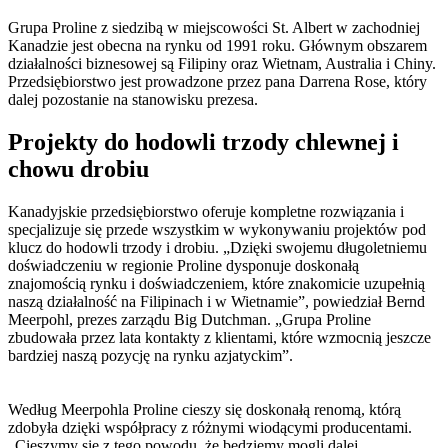
Grupa Proline z siedzibą w miejscowości St. Albert w zachodniej
Kanadzie jest obecna na rynku od 1991 roku. Głównym obszarem
działalności biznesowej są Filipiny oraz Wietnam, Australia i Chiny.
Przedsiębiorstwo jest prowadzone przez pana Darrena Rose, który
dalej pozostanie na stanowisku prezesa.
Projekty do hodowli trzody chlewnej i
chowu drobiu
Kanadyjskie przedsiębiorstwo oferuje kompletne rozwiązania i
specjalizuje się przede wszystkim w wykonywaniu projektów pod
klucz do hodowli trzody i drobiu. „Dzięki swojemu długoletniemu
doświadczeniu w regionie Proline dysponuje doskonałą
znajomością rynku i doświadczeniem, które znakomicie uzupełnią
naszą działalność na Filipinach i w Wietnamie”, powiedział Bernd
Meerpohl, prezes zarządu Big Dutchman. „Grupa Proline
zbudowała przez lata kontakty z klientami, które wzmocnią jeszcze
bardziej naszą pozycję na rynku azjatyckim”.
Według Meerpohla Proline cieszy się doskonałą renomą, którą
zdobyła dzięki współpracy z różnymi wiodącymi producentami.
„Cieszymy się z tego powodu, że będziemy mogli dalej