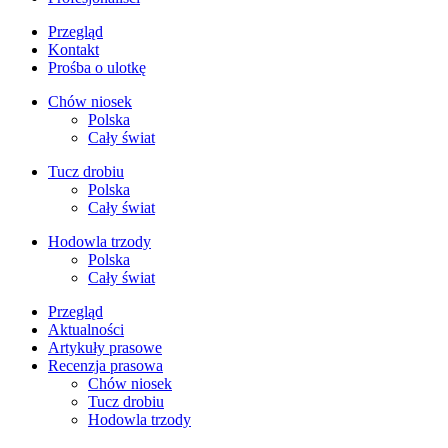
Przegląd
Kontakt
Prośba o ulotkę
Chów niosek
Polska
Cały świat
Tucz drobiu
Polska
Cały świat
Hodowla trzody
Polska
Cały świat
Przegląd
Aktualności
Artykuły prasowe
Recenzja prasowa
Chów niosek
Tucz drobiu
Hodowla trzody