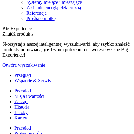
Systemy mielące i mieszające
Zasilanie energią elektryczną
Referencje
Prośba o ulotkę
Big Experience
Znajdź produkty
Skorzystaj z naszej inteligentnej wyszukiwarki, aby szybko znaleźć
produkty odpowiadające Twoim potrzebom i stworzyć własne Big
Experience!
Otwórz wyszukiwanie
Przegląd
Wsparcie & Serwis
Przegląd
Misja i wartości
Zarząd
Historia
Liczby
Kariera
Przegląd
Profesjonaliści