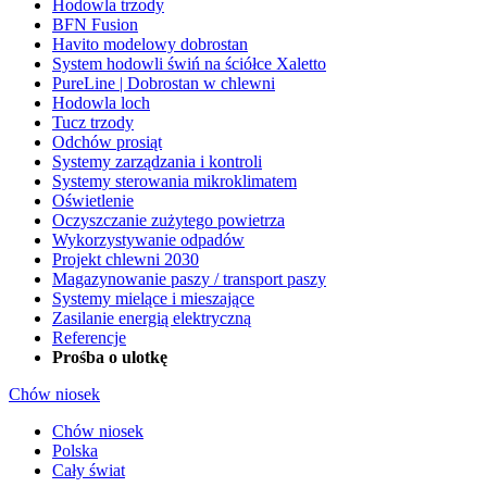
Hodowla trzody
BFN Fusion
Havito modelowy dobrostan
System hodowli świń na ściółce Xaletto
PureLine | Dobrostan w chlewni
Hodowla loch
Tucz trzody
Odchów prosiąt
Systemy zarządzania i kontroli
Systemy sterowania mikroklimatem
Oświetlenie
Oczyszczanie zużytego powietrza
Wykorzystywanie odpadów
Projekt chlewni 2030
Magazynowanie paszy / transport paszy
Systemy mielące i mieszające
Zasilanie energią elektryczną
Referencje
Prośba o ulotkę
Chów niosek
Chów niosek
Polska
Cały świat