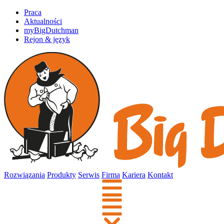
Praca
Aktualności
myBigDutchman
Rejon & język
Rozwiązania
Produkty
Serwis
Firma
Kariera
Kontakt