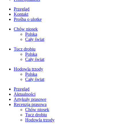
Przegląd
Kontakt
Prośba o ulotkę
Chów niosek
Polska
Cały świat
Tucz drobiu
Polska
Cały świat
Hodowla trzody
Polska
Cały świat
Przegląd
Aktualności
Artykuły prasowe
Recenzja prasowa
Chów niosek
Tucz drobiu
Hodowla trzody