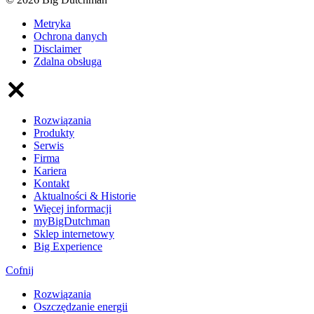
Metryka
Ochrona danych
Disclaimer
Zdalna obsługa
Rozwiązania
Produkty
Serwis
Firma
Kariera
Kontakt
Aktualności & Historie
Więcej informacji
myBigDutchman
Sklep internetowy
Big Experience
Cofnij
Rozwiązania
​Oszczędzanie energii