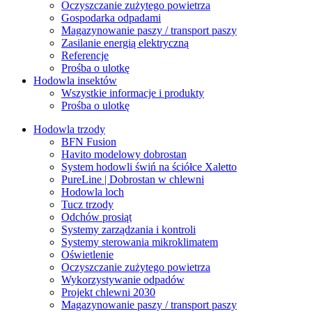
Oczyszczanie zużytego powietrza
Gospodarka odpadami
Magazynowanie paszy / transport paszy
Zasilanie energią elektryczną
Referencje
Prośba o ulotkę
Hodowla insektów
Wszystkie informacje i produkty
Prośba o ulotkę
Hodowla trzody
BFN Fusion
Havito modelowy dobrostan
System hodowli świń na ściółce Xaletto
PureLine | Dobrostan w chlewni
Hodowla loch
Tucz trzody
Odchów prosiąt
Systemy zarządzania i kontroli
Systemy sterowania mikroklimatem
Oświetlenie
Oczyszczanie zużytego powietrza
Wykorzystywanie odpadów
Projekt chlewni 2030
Magazynowanie paszy / transport paszy