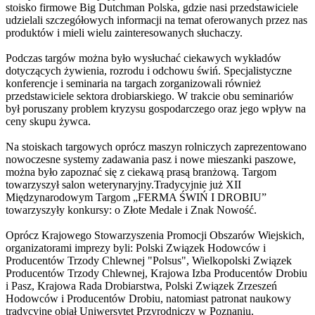
stoisko firmowe Big Dutchman Polska, gdzie nasi przedstawiciele
udzielali szczegółowych informacji na temat oferowanych przez nas
produktów i mieli wielu zainteresowanych słuchaczy.
Podczas targów można było wysłuchać ciekawych wykładów
dotyczących żywienia, rozrodu i odchowu świń. Specjalistyczne
konferencje i seminaria na targach zorganizowali również
przedstawiciele sektora drobiarskiego. W trakcie obu seminariów
był poruszany problem kryzysu gospodarczego oraz jego wpływ na
ceny skupu żywca.
Na stoiskach targowych oprócz maszyn rolniczych zaprezentowano
nowoczesne systemy zadawania pasz i nowe mieszanki paszowe,
można było zapoznać się z ciekawą prasą branżową. Targom
towarzyszył salon weterynaryjny.Tradycyjnie już XII
Międzynarodowym Targom „FERMA ŚWIŃ I DROBIU”
towarzyszyły konkursy: o Złote Medale i Znak Nowość.
Oprócz Krajowego Stowarzyszenia Promocji Obszarów Wiejskich,
organizatorami imprezy byli: Polski Związek Hodowców i
Producentów Trzody Chlewnej "Polsus", Wielkopolski Związek
Producentów Trzody Chlewnej, Krajowa Izba Producentów Drobiu
i Pasz, Krajowa Rada Drobiarstwa, Polski Związek Zrzeszeń
Hodowców i Producentów Drobiu, natomiast patronat naukowy
tradycyjne objął Uniwersytet Przyrodniczy w Poznaniu.