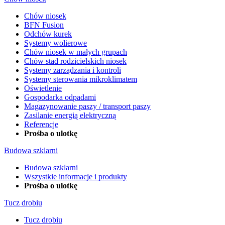
Chów niosek
BFN Fusion
Odchów kurek
Systemy wolierowe
Chów niosek w małych grupach
Chów stad rodzicielskich niosek
Systemy zarządzania i kontroli
Systemy sterowania mikroklimatem
Oświetlenie
Gospodarka odpadami
Magazynowanie paszy / transport paszy
Zasilanie energią elektryczną
Referencje
Prośba o ulotkę
Budowa szklarni
Budowa szklarni
Wszystkie informacje i produkty
Prośba o ulotkę
Tucz drobiu
Tucz drobiu