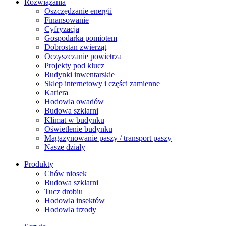
Rozwiązania
​Oszczędzanie energii
Finansowanie
Cyfryzacja
Gospodarka pomiotem
Dobrostan zwierząt
Oczyszczanie powietrza
Projekty pod klucz
Budynki inwentarskie
Sklep internetowy i części zamienne
Kariera
Hodowla owadów
Budowa szklarni
Klimat w budynku
Oświetlenie budynku
Magazynowanie paszy / transport paszy
Nasze działy
Produkty
Chów niosek
Budowa szklarni
Tucz drobiu
Hodowla insektów
Hodowla trzody