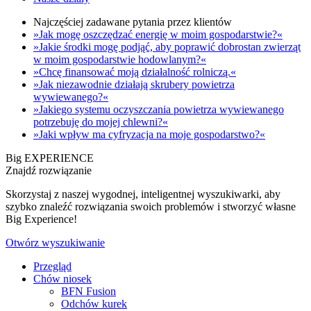
Najczęściej zadawane pytania przez klientów
»Jak mogę oszczędzać energię w moim gospodarstwie?«
»Jakie środki mogę podjąć, aby poprawić dobrostan zwierząt
w moim gospodarstwie hodowlanym?«
»Chcę finansować moją działalność rolniczą.«
»Jak niezawodnie działają skrubery powietrza
wywiewanego?«
»Jakiego systemu oczyszczania powietrza wywiewanego
potrzebuję do mojej chlewni?«
»Jaki wpływ ma cyfryzacja na moje gospodarstwo?«
Big EXPERIENCE
Znajdź rozwiązanie
Skorzystaj z naszej wygodnej, inteligentnej wyszukiwarki, aby
szybko znaleźć rozwiązania swoich problemów i stworzyć własne
Big Experience!
Otwórz wyszukiwanie
Przegląd
Chów niosek
BFN Fusion
Odchów kurek