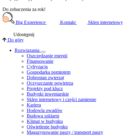
Do zobaczenia za rok!
Big Experience
Kontakt
Sklep internetowy
Udostępnij
Do góry
Rozwiązania
​Oszczędzanie energii
Finansowanie
Cyfryzacja
Gospodarka pomiotem
Dobrostan zwierząt
Oczyszczanie powietrza
Projekty pod klucz
Budynki inwentarskie
Sklep internetowy i części zamienne
Kariera
Hodowla owadów
Budowa szklarni
Klimat w budynku
Oświetlenie budynku
Magazynowanie paszy / transport paszy