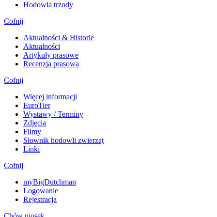
Hodowla trzody
Cofnij
Aktualności & Historie
Aktualności
Artykuły prasowe
Recenzja prasowa
Cofnij
Więcej informacji
EuroTier
Wystawy / Terminy
Zdjęcia
Filmy
Słownik hodowli zwierząt
Linki
Cofnij
myBigDutchman
Logowanie
Rejestracja
Chów niosek