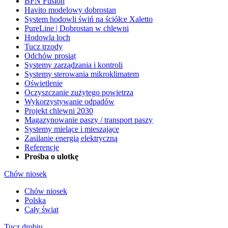
BFN Fusion
Havito modelowy dobrostan
System hodowli świń na ściółce Xaletto
PureLine | Dobrostan w chlewni
Hodowla loch
Tucz trzody
Odchów prosiąt
Systemy zarządzania i kontroli
Systemy sterowania mikroklimatem
Oświetlenie
Oczyszczanie zużytego powietrza
Wykorzystywanie odpadów
Projekt chlewni 2030
Magazynowanie paszy / transport paszy
Systemy mielące i mieszające
Zasilanie energią elektryczną
Referencje
Prośba o ulotkę
Chów niosek
Chów niosek
Polska
Cały świat
Tucz drobiu