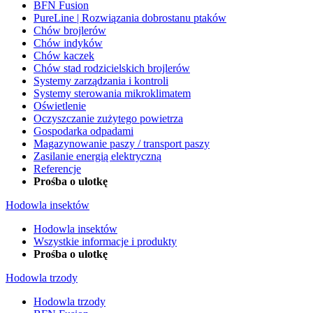
BFN Fusion
PureLine | Rozwiązania dobrostanu ptaków
Chów brojlerów
Chów indyków
Chów kaczek
Chów stad rodzicielskich brojlerów
Systemy zarządzania i kontroli
Systemy sterowania mikroklimatem
Oświetlenie
Oczyszczanie zużytego powietrza
Gospodarka odpadami
Magazynowanie paszy / transport paszy
Zasilanie energią elektryczną
Referencje
Prośba o ulotkę
Hodowla insektów
Hodowla insektów
Wszystkie informacje i produkty
Prośba o ulotkę
Hodowla trzody
Hodowla trzody