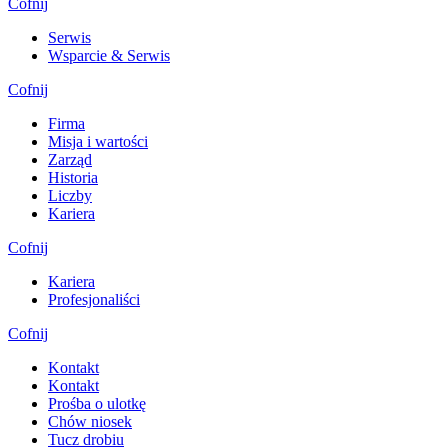
Cofnij
Serwis
Wsparcie & Serwis
Cofnij
Firma
Misja i wartości
Zarząd
Historia
Liczby
Kariera
Cofnij
Kariera
Profesjonaliści
Cofnij
Kontakt
Kontakt
Prośba o ulotkę
Chów niosek
Tucz drobiu