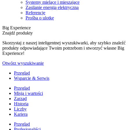
Systemy mielące i mieszające
Zasilanie energią elektryczną
Referencje
Prośba o ulotkę
Big Experience
Znajdź produkty
Skorzystaj z naszej inteligentnej wyszukiwarki, aby szybko znaleźć
produkty odpowiadające Twoim potrzebom i stworzyć własne Big
Experience!
Otwórz wyszukiwanie
Przegląd
Wsparcie & Serwis
Przegląd
Misja i wartości
Zarząd
Historia
Liczby
Kariera
Przegląd
Profesjonaliści