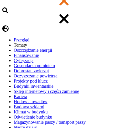
Przegląd
Tematy
​Oszczędzanie energii
Finansowanie
Cyfryzacja
Gospodarka pomiotem
Dobrostan zwierząt
Oczyszczanie powietrza
Projekty pod klucz
Budynki inwentarskie
Sklep internetowy i części zamienne
Kariera
Hodowla owadów
Budowa szklarni
Klimat w budynku
Oświetlenie budynku
Magazynowanie paszy / transport paszy
Nasze działy