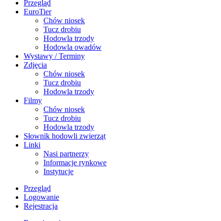
Przegląd
EuroTier
Chów niosek
Tucz drobiu
Hodowla trzody
Hodowla owadów
Wystawy / Terminy
Zdjęcia
Chów niosek
Tucz drobiu
Hodowla trzody
Filmy
Chów niosek
Tucz drobiu
Hodowla trzody
Słownik hodowli zwierząt
Linki
Nasi partnerzy
Informacje rynkowe
Instytucje
Przegląd
Logowanie
Rejestracja