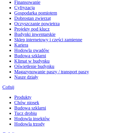
Finansowanie
Cyfryzacja
Gospodarka pomiotem
Dobrostan zwierząt
Oczyszczanie powietrza
Projekty pod klucz
Budynki inwentarskie
Sklep internetowy i części zamienne
Kariera
Hodowla owadów
Budowa szklarni
Klimat w budynku
Oświetlenie budynku
Magazynowanie paszy / transport paszy
Nasze działy
Cofnij
Produkty
Chów niosek
Budowa szklarni
Tucz drobiu
Hodowla insektów
Hodowla trzody