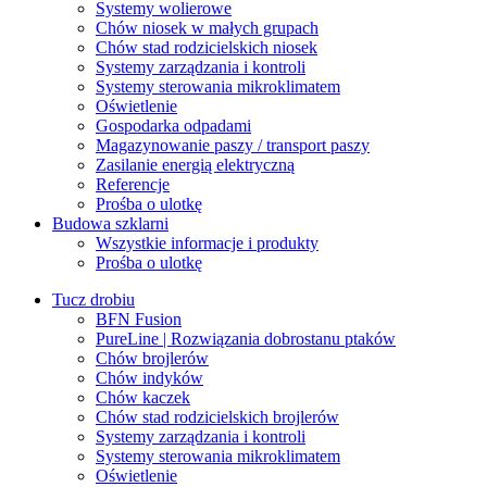
Systemy wolierowe
Chów niosek w małych grupach
Chów stad rodzicielskich niosek
Systemy zarządzania i kontroli
Systemy sterowania mikroklimatem
Oświetlenie
Gospodarka odpadami
Magazynowanie paszy / transport paszy
Zasilanie energią elektryczną
Referencje
Prośba o ulotkę
Budowa szklarni
Wszystkie informacje i produkty
Prośba o ulotkę
Tucz drobiu
BFN Fusion
PureLine | Rozwiązania dobrostanu ptaków
Chów brojlerów
Chów indyków
Chów kaczek
Chów stad rodzicielskich brojlerów
Systemy zarządzania i kontroli
Systemy sterowania mikroklimatem
Oświetlenie