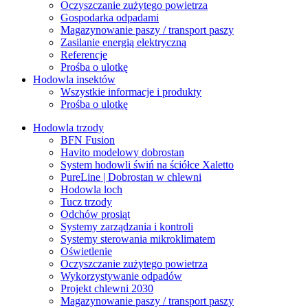
Oczyszczanie zużytego powietrza
Gospodarka odpadami
Magazynowanie paszy / transport paszy
Zasilanie energią elektryczną
Referencje
Prośba o ulotkę
Hodowla insektów
Wszystkie informacje i produkty
Prośba o ulotkę
Hodowla trzody
BFN Fusion
Havito modelowy dobrostan
System hodowli świń na ściółce Xaletto
PureLine | Dobrostan w chlewni
Hodowla loch
Tucz trzody
Odchów prosiąt
Systemy zarządzania i kontroli
Systemy sterowania mikroklimatem
Oświetlenie
Oczyszczanie zużytego powietrza
Wykorzystywanie odpadów
Projekt chlewni 2030
Magazynowanie paszy / transport paszy