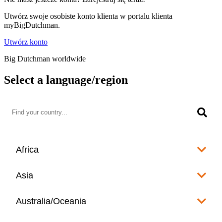
Utwórz swoje osobiste konto klienta w portalu klienta
myBigDutchman.
Utwórz konto
Big Dutchman worldwide
Select a language/region
Africa
Algeria
Asia
العربية
Afghanistan
Australia/Oceania
Angola
English
www.bigdutchman.co.za