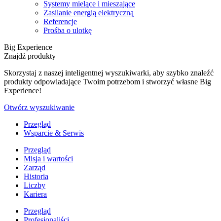
Systemy mielące i mieszające
Zasilanie energią elektryczną
Referencje
Prośba o ulotkę
Big Experience
Znajdź produkty
Skorzystaj z naszej inteligentnej wyszukiwarki, aby szybko znaleźć
produkty odpowiadające Twoim potrzebom i stworzyć własne Big
Experience!
Otwórz wyszukiwanie
Przegląd
Wsparcie & Serwis
Przegląd
Misja i wartości
Zarząd
Historia
Liczby
Kariera
Przegląd
Profesjonaliści