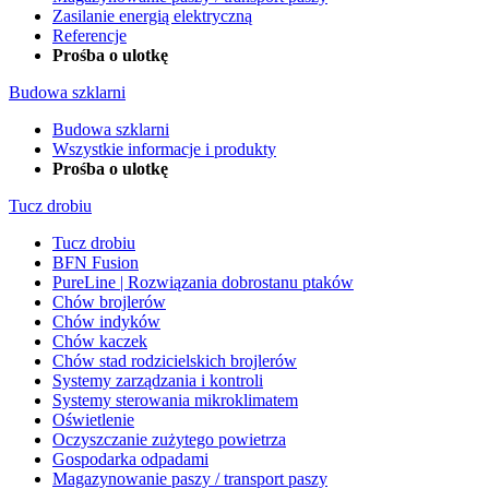
Zasilanie energią elektryczną
Referencje
Prośba o ulotkę
Budowa szklarni
Budowa szklarni
Wszystkie informacje i produkty
Prośba o ulotkę
Tucz drobiu
Tucz drobiu
BFN Fusion
PureLine | Rozwiązania dobrostanu ptaków
Chów brojlerów
Chów indyków
Chów kaczek
Chów stad rodzicielskich brojlerów
Systemy zarządzania i kontroli
Systemy sterowania mikroklimatem
Oświetlenie
Oczyszczanie zużytego powietrza
Gospodarka odpadami
Magazynowanie paszy / transport paszy