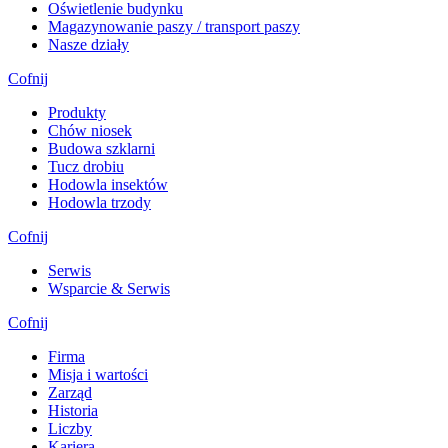
Oświetlenie budynku
Magazynowanie paszy / transport paszy
Nasze działy
Cofnij
Produkty
Chów niosek
Budowa szklarni
Tucz drobiu
Hodowla insektów
Hodowla trzody
Cofnij
Serwis
Wsparcie & Serwis
Cofnij
Firma
Misja i wartości
Zarząd
Historia
Liczby
Kariera