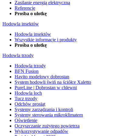
Zasilanie energią elektryczną
Referencje
Prośba o ulotkę
Hodowla insektów
Hodowla insektów
Wszystkie informacje i produkty
Prośba o ulotkę
Hodowla trzody
Hodowla trzody
BFN Fusion
Havito modelowy dobrostan
System hodowli świń na ściółce Xaletto
PureLine | Dobrostan w chlewni
Hodowla loch
Tucz trzody
Odchów prosiąt
Systemy zarządzania i kontroli
Systemy sterowania mikroklimatem
Oświetlenie
Oczyszczanie zużytego powietrza
Wykorzystywanie odpadów