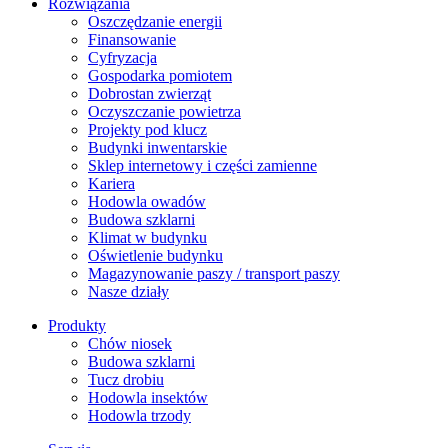
Rozwiązania
​Oszczędzanie energii
Finansowanie
Cyfryzacja
Gospodarka pomiotem
Dobrostan zwierząt
Oczyszczanie powietrza
Projekty pod klucz
Budynki inwentarskie
Sklep internetowy i części zamienne
Kariera
Hodowla owadów
Budowa szklarni
Klimat w budynku
Oświetlenie budynku
Magazynowanie paszy / transport paszy
Nasze działy
Produkty
Chów niosek
Budowa szklarni
Tucz drobiu
Hodowla insektów
Hodowla trzody