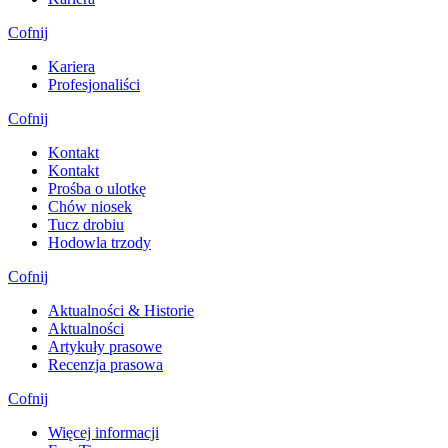
Cofnij
Kariera
Profesjonaliści
Cofnij
Kontakt
Kontakt
Prośba o ulotkę
Chów niosek
Tucz drobiu
Hodowla trzody
Cofnij
Aktualności & Historie
Aktualności
Artykuły prasowe
Recenzja prasowa
Cofnij
Więcej informacji