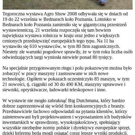
Tegoroczna wystawa Agro Show 2008 odbywała się w dniach od
19 do 22 września w Bednarach koło Poznania. Lotnisko w
Bednarach koło Poznania zamieniło się w gigantyczną przestrzeń
wystawienniczą. 21 września rozpoczęła się tam bowiem
największa wystawa rolnicza w kraju oraz jedno z większych
cenionych przedsięwzięć europejskich tego typu. Na 11 ha
wystawiło się 610 wystawców, w tym 80 firm zagranicznych.
Niestety złe warunki pogodowe sprawiły, że w tym roku liczba osób
odwiedzających targi wyniosła niewiele ponad 80 tysięcy.
Na specjalnie przygotowanym ringu i polu pokazowym można było
zobaczyć w pracy maszyny i zastosowane w nich nowe
technologie. Ogółem w pokazach uczestniczyło 85 maszyn, w tym
21 nowości, tj. ciągniki od 30 do 490 KM, maszyny uprawowe i
siewniki, opryskiwacze, ładowarki teleskopowe i inne.
W wystawie nie mogło zabraknąć Big Dutchmana, który bardzo
dobrze zaprezentował się wśród firm konkurencyjnych z branży.
Przedstawiciele fachowo odpowiadali na pytania klientów, którzy
zainteresowani byli projektowaniem i wyposażaniem ich budynków
inwentarskich w sprawdzony, wysokojakościowy, spełniający
wszystkie niezbędne normy polskie i dyrektywy europejskie sprzęt,
dzięki któremu będą mogli osiągać coraz lepsze wyniki produkcji.