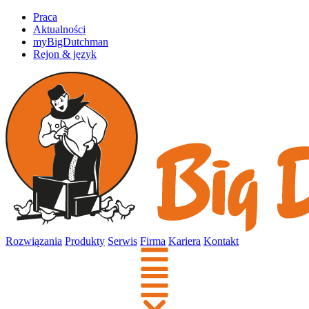
Praca
Aktualności
myBigDutchman
Rejon & język
Rozwiązania
Produkty
Serwis
Firma
Kariera
Kontakt