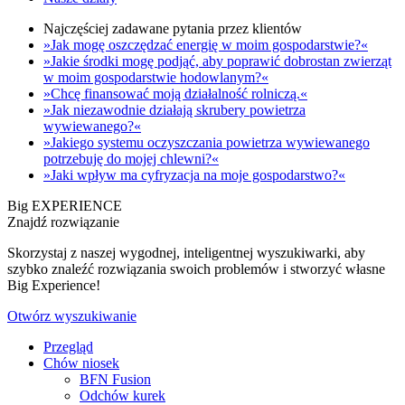
Najczęściej zadawane pytania przez klientów
»Jak mogę oszczędzać energię w moim gospodarstwie?«
»Jakie środki mogę podjąć, aby poprawić dobrostan zwierząt
w moim gospodarstwie hodowlanym?«
»Chcę finansować moją działalność rolniczą.«
»Jak niezawodnie działają skrubery powietrza
wywiewanego?«
»Jakiego systemu oczyszczania powietrza wywiewanego
potrzebuję do mojej chlewni?«
»Jaki wpływ ma cyfryzacja na moje gospodarstwo?«
Big EXPERIENCE
Znajdź rozwiązanie
Skorzystaj z naszej wygodnej, inteligentnej wyszukiwarki, aby
szybko znaleźć rozwiązania swoich problemów i stworzyć własne
Big Experience!
Otwórz wyszukiwanie
Przegląd
Chów niosek
BFN Fusion
Odchów kurek