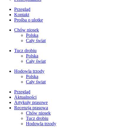
Przegląd
Kontakt
Prośba o ulotkę
Chów niosek
Polska
Cały świat
Tucz drobiu
Polska
Cały świat
Hodowla trzody
Polska
Cały świat
Przegląd
Aktualności
Artykuły prasowe
Recenzja prasowa
Chów niosek
Tucz drobiu
Hodowla trzody