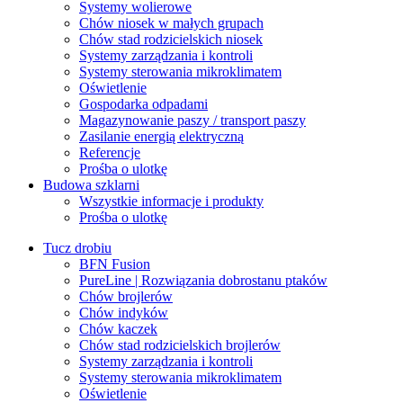
Systemy wolierowe
Chów niosek w małych grupach
Chów stad rodzicielskich niosek
Systemy zarządzania i kontroli
Systemy sterowania mikroklimatem
Oświetlenie
Gospodarka odpadami
Magazynowanie paszy / transport paszy
Zasilanie energią elektryczną
Referencje
Prośba o ulotkę
Budowa szklarni
Wszystkie informacje i produkty
Prośba o ulotkę
Tucz drobiu
BFN Fusion
PureLine | Rozwiązania dobrostanu ptaków
Chów brojlerów
Chów indyków
Chów kaczek
Chów stad rodzicielskich brojlerów
Systemy zarządzania i kontroli
Systemy sterowania mikroklimatem
Oświetlenie