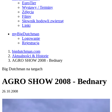
EuroTier
Wystawy / Terminy
Zdjęcia
Filmy
Słownik hodowli zwierząt
Linki
myBigDutchman
Logowanie
Rejestracja
bigdutchman.com
Aktualności & Historie
AGRO SHOW 2008 - Bednary
Big Dutchman na targach
AGRO SHOW 2008 - Bednary
26.10.2008