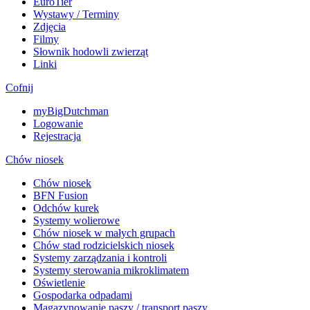
EuroTier
Wystawy / Terminy
Zdjęcia
Filmy
Słownik hodowli zwierząt
Linki
Cofnij
myBigDutchman
Logowanie
Rejestracja
Chów niosek
Chów niosek
BFN Fusion
Odchów kurek
Systemy wolierowe
Chów niosek w małych grupach
Chów stad rodzicielskich niosek
Systemy zarządzania i kontroli
Systemy sterowania mikroklimatem
Oświetlenie
Gospodarka odpadami
Magazynowanie paszy / transport paszy