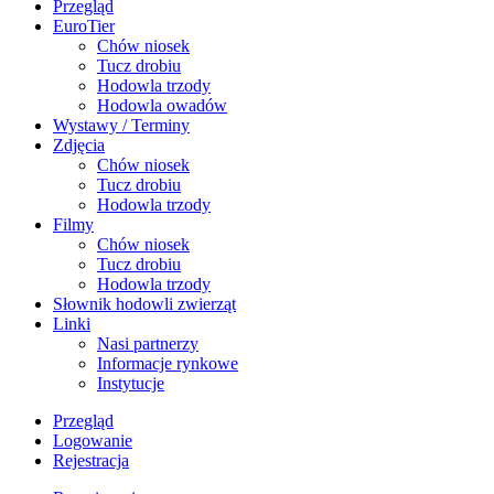
Przegląd
EuroTier
Chów niosek
Tucz drobiu
Hodowla trzody
Hodowla owadów
Wystawy / Terminy
Zdjęcia
Chów niosek
Tucz drobiu
Hodowla trzody
Filmy
Chów niosek
Tucz drobiu
Hodowla trzody
Słownik hodowli zwierząt
Linki
Nasi partnerzy
Informacje rynkowe
Instytucje
Przegląd
Logowanie
Rejestracja