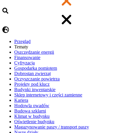
Przegląd
Tematy
​Oszczędzanie energii
Finansowanie
Cyfryzacja
Gospodarka pomiotem
Dobrostan zwierząt
Oczyszczanie powietrza
Projekty pod klucz
Budynki inwentarskie
Sklep internetowy i części zamienne
Kariera
Hodowla owadów
Budowa szklarni
Klimat w budynku
Oświetlenie budynku
Magazynowanie paszy / transport paszy
Nasze działy