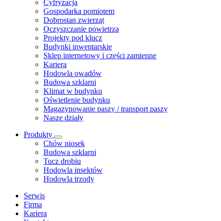
Cyfryzacja
Gospodarka pomiotem
Dobrostan zwierząt
Oczyszczanie powietrza
Projekty pod klucz
Budynki inwentarskie
Sklep internetowy i części zamienne
Kariera
Hodowla owadów
Budowa szklarni
Klimat w budynku
Oświetlenie budynku
Magazynowanie paszy / transport paszy
Nasze działy
Produkty
Chów niosek
Budowa szklarni
Tucz drobiu
Hodowla insektów
Hodowla trzody
Serwis
Firma
Kariera