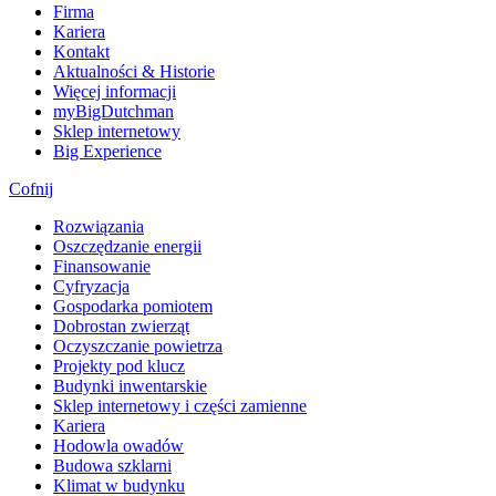
Firma
Kariera
Kontakt
Aktualności & Historie
Więcej informacji
myBigDutchman
Sklep internetowy
Big Experience
Cofnij
Rozwiązania
​Oszczędzanie energii
Finansowanie
Cyfryzacja
Gospodarka pomiotem
Dobrostan zwierząt
Oczyszczanie powietrza
Projekty pod klucz
Budynki inwentarskie
Sklep internetowy i części zamienne
Kariera
Hodowla owadów
Budowa szklarni
Klimat w budynku