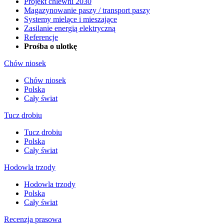
Projekt chlewni 2030
Magazynowanie paszy / transport paszy
Systemy mielące i mieszające
Zasilanie energią elektryczną
Referencje
Prośba o ulotkę
Chów niosek
Chów niosek
Polska
Cały świat
Tucz drobiu
Tucz drobiu
Polska
Cały świat
Hodowla trzody
Hodowla trzody
Polska
Cały świat
Recenzja prasowa