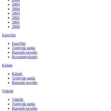
2005
2004
2003
2002
2001
2000
EuroTier
EuroTier
Tojótyúk tartás
Baromfi nevelés
Rovartenyésztés
Képek
Képek
Tojótyúk tartás
Baromfi nevelés
Videók
Videók
Tojótyúk tartás
Baromfi nevelés