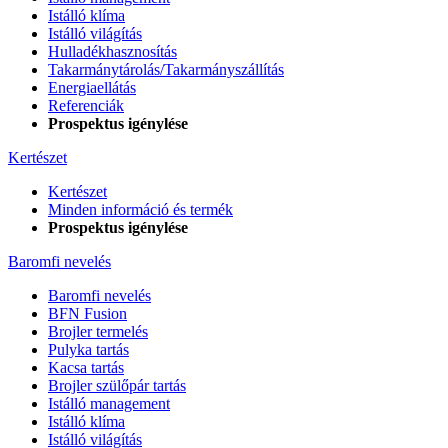
Istálló klíma
Istálló világítás
Hulladékhasznosítás
Takarmánytárolás/Takarmányszállítás
Energiaellátás
Referenciák
Prospektus igénylése
Kertészet
Kertészet
Minden információ és termék
Prospektus igénylése
Baromfi nevelés
Baromfi nevelés
BFN Fusion
Brojler termelés
Pulyka tartás
Kacsa tartás
Brojler szülőpár tartás
Istálló management
Istálló klíma
Istálló világítás