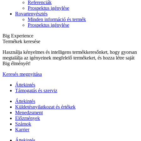
Referenciák
Prospektus igénylése
Rovartenyésztés
Minden információ és termék
Prospektus igénylése
Big Experience
Termékek keresése
Használja kényelmes és intelligens termékkeresőnket, hogy gyorsan
megtalálja az igényeinek megfelelő termékeket, és hozza létre saját
Big élményét!
Keresés megnyitása
Áttekintés
Támogatás és szerviz
Áttekintés
Küldetésnyilatkozat és értékek
Menedzsment
Előzmények
Számok
Karrier
Áttekintés