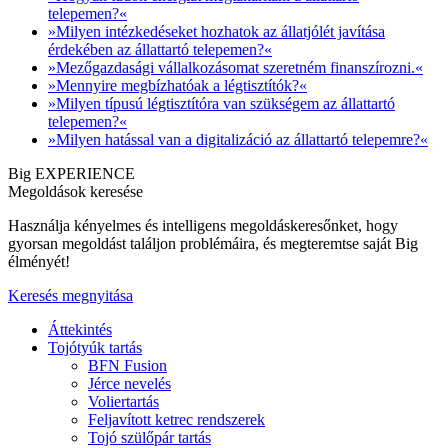
telepemen?«
»Milyen intézkedéseket hozhatok az állatjólét javítása
érdekében az állattartó telepemen?«
»Mezőgazdasági vállalkozásomat szeretném finanszírozni.«
»Mennyire megbízhatóak a légtisztítók?«
»Milyen típusú légtisztítóra van szükségem az állattartó
telepemen?«
»Milyen hatással van a digitalizáció az állattartó telepemre?«
Big EXPERIENCE
Megoldások keresése
Használja kényelmes és intelligens megoldáskeresőnket, hogy
gyorsan megoldást találjon problémáira, és megteremtse saját Big
élményét!
Keresés megnyitása
Áttekintés
Tojótyúk tartás
BFN Fusion
Jérce nevelés
Voliertartás
Feljavított ketrec rendszerek
Tojó szülőpár tartás