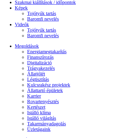
Szakmai kiállítások / időpontok
Képek
Tojótyúk tartás
Baromfi nevelés
Videók
Tojótyúk tartás
Baromfi nevelés
Megoldások
Energiamegtakarítás
Finanszírozás
Digitalizáció
Trágyakezelés
Állatjólét
Légtisztítás
Kulcsrakész projektek
Állattartó épületek
Karrier
Rovartenyésztés
Kertészet
Istálló klíma
Istálló világítás
Takarmányadagolás
Üzletágaink