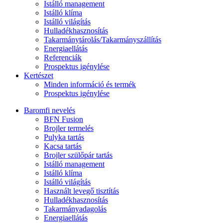
Istálló management
Istálló klíma
Istálló világítás
Hulladékhasznosítás
Takarmánytárolás/Takarmányszállítás
Energiaellátás
Referenciák
Prospektus igénylése
Kertészet
Minden információ és termék
Prospektus igénylése
Baromfi nevelés
BFN Fusion
Brojler termelés
Pulyka tartás
Kacsa tartás
Brojler szülőpár tartás
Istálló management
Istálló klíma
Istálló világítás
Használt levegő tisztítás
Hulladékhasznosítás
Takarmányadagolás
Energiaellátás