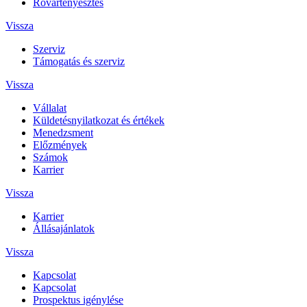
Rovartenyésztés
Vissza
Szerviz
Támogatás és szerviz
Vissza
Vállalat
Küldetésnyilatkozat és értékek
Menedzsment
Előzmények
Számok
Karrier
Vissza
Karrier
Állásajánlatok
Vissza
Kapcsolat
Kapcsolat
Prospektus igénylése