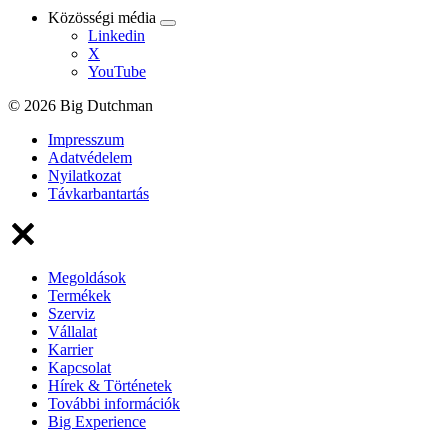
Közösségi média
Linkedin
X
YouTube
© 2026 Big Dutchman
Impresszum
Adatvédelem
Nyilatkozat
Távkarbantartás
Megoldások
Termékek
Szerviz
Vállalat
Karrier
Kapcsolat
Hírek & Történetek
További információk
Big Experience