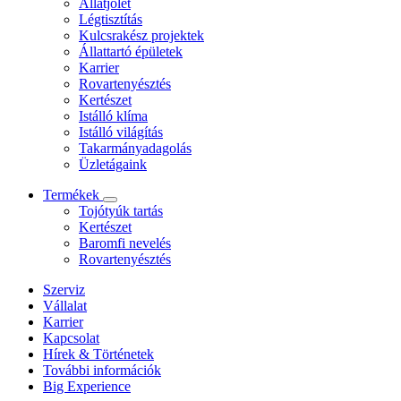
Állatjólét
Légtisztítás
Kulcsrakész projektek
Állattartó épületek
Karrier
Rovartenyésztés
Kertészet
Istálló klíma
Istálló világítás
Takarmányadagolás
Üzletágaink
Termékek
Tojótyúk tartás
Kertészet
Baromfi nevelés
Rovartenyésztés
Szerviz
Vállalat
Karrier
Kapcsolat
Hírek & Történetek
További információk
Big Experience