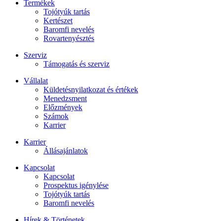
Termékek
Tojótyúk tartás
Kertészet
Baromfi nevelés
Rovartenyésztés
Szerviz
Támogatás és szerviz
Vállalat
Küldetésnyilatkozat és értékek
Menedzsment
Előzmények
Számok
Karrier
Karrier
Állásajánlatok
Kapcsolat
Kapcsolat
Prospektus igénylése
Tojótyúk tartás
Baromfi nevelés
Hírek & Történetek