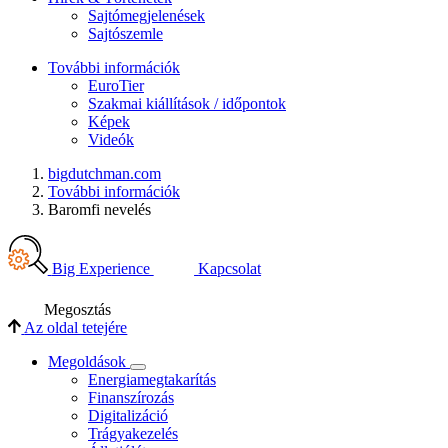
Sajtómegjelenések
Sajtószemle
További információk
EuroTier
Szakmai kiállítások / időpontok
Képek
Videók
bigdutchman.com
További információk
Baromfi nevelés
Big Experience
Kapcsolat
Megosztás
Az oldal tetejére
Megoldások
Energiamegtakarítás
Finanszírozás
Digitalizáció
Trágyakezelés