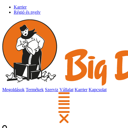
Karrier
Régió és nyelv
Megoldások
Termékek
Szerviz
Vállalat
Karrier
Kapcsolat