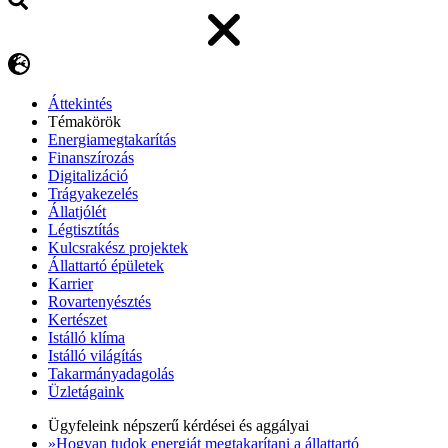
Áttekintés
Témakörök
Energiamegtakarítás
Finanszírozás
Digitalizáció
Trágyakezelés
Állatjólét
Légtisztítás
Kulcsrakész projektek
Állattartó épületek
Karrier
Rovartenyésztés
Kertészet
Istálló klíma
Istálló világítás
Takarmányadagolás
Üzletágaink
Ügyfeleink népszerű kérdései és aggályai
»Hogyan tudok energiát megtakarítani a állattartó