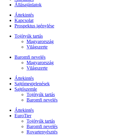
Állásajánlatok
Áttekintés
Kapcsolat
Prospektus igénylése
Tojótyúk tartás
Magyarország
Világszerte
Baromfi nevelés
Magyarország
Világszerte
Áttekintés
Sajtómegjelenések
Sajtószemle
Tojótyúk tartás
Baromfi nevelés
Áttekintés
EuroTier
Tojótyúk tartás
Baromfi nevelés
Rovartenyésztés