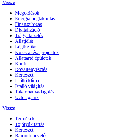
Vissza
Megoldások
Energiamegtakarítás
Finanszírozás
Digitalizáció
Trágyakezelés
Állatjólét
Légtisztítás
Kulcsrakész projektek
Állattartó épületek
Karrier
Rovartenyésztés
Kertészet
Istálló klíma
Istálló világítás
Takarmányadagolás
Üzletágaink
Vissza
Termékek
Tojótyúk tartás
Kertészet
Baromfi nevelés