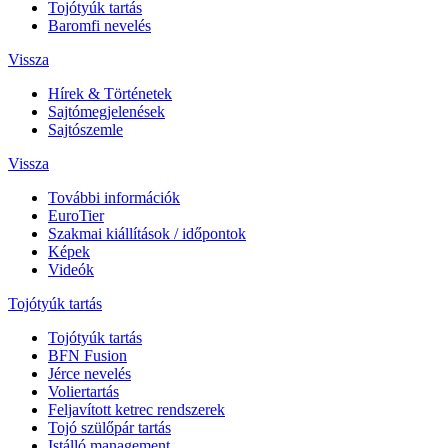
Tojótyúk tartás
Baromfi nevelés
Vissza
Hírek & Történetek
Sajtómegjelenések
Sajtószemle
Vissza
További információk
EuroTier
Szakmai kiállítások / időpontok
Képek
Videók
Tojótyúk tartás
Tojótyúk tartás
BFN Fusion
Jérce nevelés
Voliertartás
Feljavított ketrec rendszerek
Tojó szülőpár tartás
Istálló management