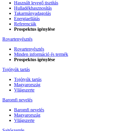
Használt levegő tisztítás
Hulladékhasznosítás
Takarmányadagolás
Energiaellátás
Referenciák
Prospektus igénylése
Rovartenyésztés
Rovartenyésztés
Minden információ és termék
Prospektus igénylése
Tojótyúk tartás
Tojótyúk tartás
Magyarország
Világszerte
Baromfi nevelés
Baromfi nevelés
Magyarország
Világszerte
Sajtószemle