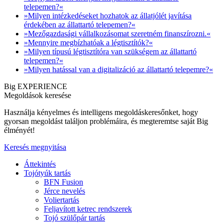
telepemen?«
»Milyen intézkedéseket hozhatok az állatjólét javítása
érdekében az állattartó telepemen?«
»Mezőgazdasági vállalkozásomat szeretném finanszírozni.«
»Mennyire megbízhatóak a légtisztítók?«
»Milyen típusú légtisztítóra van szükségem az állattartó
telepemen?«
»Milyen hatással van a digitalizáció az állattartó telepemre?«
Big EXPERIENCE
Megoldások keresése
Használja kényelmes és intelligens megoldáskeresőnket, hogy
gyorsan megoldást találjon problémáira, és megteremtse saját Big
élményét!
Keresés megnyitása
Áttekintés
Tojótyúk tartás
BFN Fusion
Jérce nevelés
Voliertartás
Feljavított ketrec rendszerek
Tojó szülőpár tartás