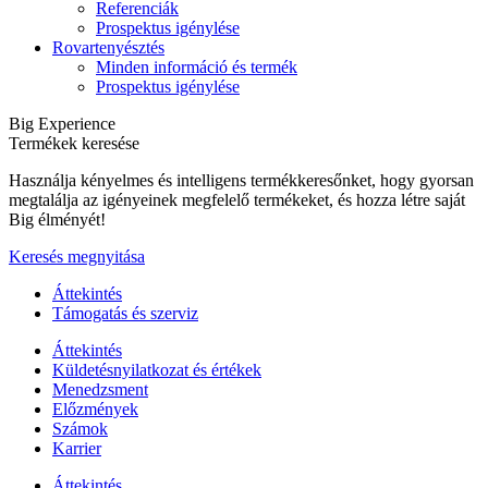
Referenciák
Prospektus igénylése
Rovartenyésztés
Minden információ és termék
Prospektus igénylése
Big Experience
Termékek keresése
Használja kényelmes és intelligens termékkeresőnket, hogy gyorsan
megtalálja az igényeinek megfelelő termékeket, és hozza létre saját
Big élményét!
Keresés megnyitása
Áttekintés
Támogatás és szerviz
Áttekintés
Küldetésnyilatkozat és értékek
Menedzsment
Előzmények
Számok
Karrier
Áttekintés