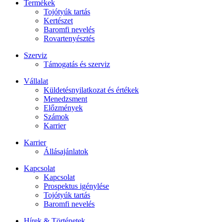
Termékek
Tojótyúk tartás
Kertészet
Baromfi nevelés
Rovartenyésztés
Szerviz
Támogatás és szerviz
Vállalat
Küldetésnyilatkozat és értékek
Menedzsment
Előzmények
Számok
Karrier
Karrier
Állásajánlatok
Kapcsolat
Kapcsolat
Prospektus igénylése
Tojótyúk tartás
Baromfi nevelés
Hírek & Történetek