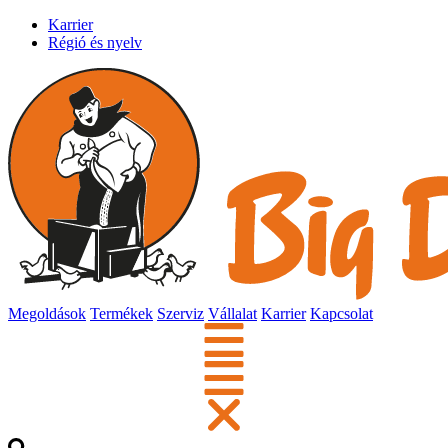
Karrier
Régió és nyelv
Megoldások
Termékek
Szerviz
Vállalat
Karrier
Kapcsolat