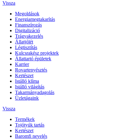
Vissza
Megoldások
Energiamegtakarítás
Finanszírozás
Digitalizáció
Trágyakezelés
Állatjólét
Légtisztítás
Kulcsrakész projektek
Állattartó épületek
Karrier
Rovartenyésztés
Kertészet
Istálló klíma
Istálló világítás
Takarmányadagolás
Üzletágaink
Vissza
Termékek
Tojótyúk tartás
Kertészet
Baromfi nevelés