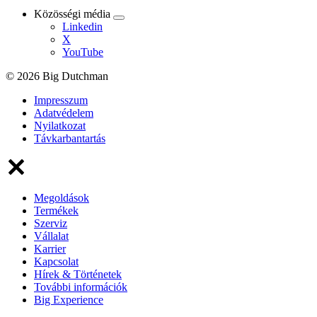
Közösségi média
Linkedin
X
YouTube
© 2026 Big Dutchman
Impresszum
Adatvédelem
Nyilatkozat
Távkarbantartás
Megoldások
Termékek
Szerviz
Vállalat
Karrier
Kapcsolat
Hírek & Történetek
További információk
Big Experience