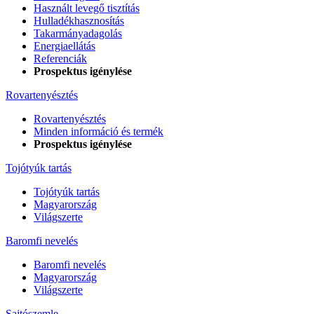
Használt levegő tisztítás
Hulladékhasznosítás
Takarmányadagolás
Energiaellátás
Referenciák
Prospektus igénylése
Rovartenyésztés
Rovartenyésztés
Minden információ és termék
Prospektus igénylése
Tojótyúk tartás
Tojótyúk tartás
Magyarország
Világszerte
Baromfi nevelés
Baromfi nevelés
Magyarország
Világszerte
Sajtószemle