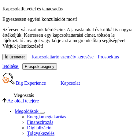
Kapcsolatfelvétel és tanácsadás
Egyeztessen egyéni konzultációt most!
Szívesen válaszolunk kérdéseire. A javaslatokat és kritikát is nagyra
értékeljük. Kerressen egy kapcsoltattartási címet, töltsön le
tájékoztató anyagot vagy kérje azt a megrendelőlap segítségével.
Várjuk jelentkezését!
Kapcsolattartó személy keresése
Prospektus
Írj üzenetet
letöltése
Prospektusigény
Big Experience
Kapcsolat
Megosztás
Az oldal tetejére
Megoldások
Energiamegtakarítás
Finanszírozás
Digitalizáció
Trágyakezelés