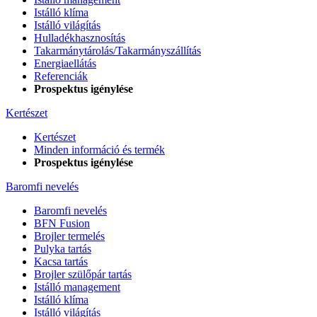
Istálló klíma
Istálló világítás
Hulladékhasznosítás
Takarmánytárolás/Takarmányszállítás
Energiaellátás
Referenciák
Prospektus igénylése
Kertészet
Kertészet
Minden információ és termék
Prospektus igénylése
Baromfi nevelés
Baromfi nevelés
BFN Fusion
Brojler termelés
Pulyka tartás
Kacsa tartás
Brojler szülőpár tartás
Istálló management
Istálló klíma
Istálló világítás