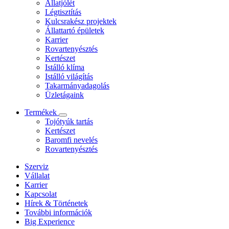
Állatjólét
Légtisztítás
Kulcsrakész projektek
Állattartó épületek
Karrier
Rovartenyésztés
Kertészet
Istálló klíma
Istálló világítás
Takarmányadagolás
Üzletágaink
Termékek
Tojótyúk tartás
Kertészet
Baromfi nevelés
Rovartenyésztés
Szerviz
Vállalat
Karrier
Kapcsolat
Hírek & Történetek
További információk
Big Experience