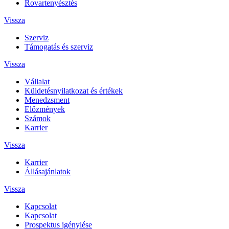
Rovartenyésztés
Vissza
Szerviz
Támogatás és szerviz
Vissza
Vállalat
Küldetésnyilatkozat és értékek
Menedzsment
Előzmények
Számok
Karrier
Vissza
Karrier
Állásajánlatok
Vissza
Kapcsolat
Kapcsolat
Prospektus igénylése