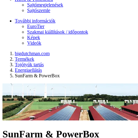
Sajtómegjelenések
Sajtószemle
További információk
EuroTier
Szakmai kiállítások / időpontok
Képek
Videók
bigdutchman.com
Termékek
Tojótyúk tartás
Energiaellátás
SunFarm & PowerBox
SunFarm & PowerBox