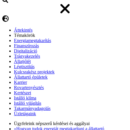
Áttekintés
Témakörök
Energiamegtakarítás
Finanszírozás
Digitalizáció
Trágyakezelés
Állatjólét
Légtisztítás
Kulcsrakész projektek
Állattartó épületek
Karrier
Rovartenyésztés
Kertészet
Istálló klíma
Istálló világítás
Takarmányadagolás
Üzletágaink
Ügyfeleink népszerű kérdései és aggályai
»Hogyan tudok energiát megtakarítani a állattartó