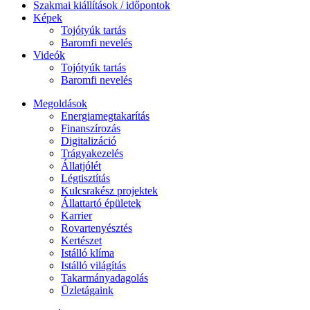
Szakmai kiállítások / időpontok
Képek
Tojótyúk tartás
Baromfi nevelés
Videók
Tojótyúk tartás
Baromfi nevelés
Megoldások
Energiamegtakarítás
Finanszírozás
Digitalizáció
Trágyakezelés
Állatjólét
Légtisztítás
Kulcsrakész projektek
Állattartó épületek
Karrier
Rovartenyésztés
Kertészet
Istálló klíma
Istálló világítás
Takarmányadagolás
Üzletágaink