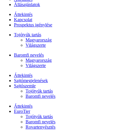
Állásajánlatok
Áttekintés
Kapcsolat
Prospektus igénylése
Tojótyúk tartás
Magyarország
Világszerte
Baromfi nevelés
Magyarország
Világszerte
Áttekintés
Sajtómegjelenések
Sajtószemle
Tojótyúk tartás
Baromfi nevelés
Áttekintés
EuroTier
Tojótyúk tartás
Baromfi nevelés
Rovartenyésztés