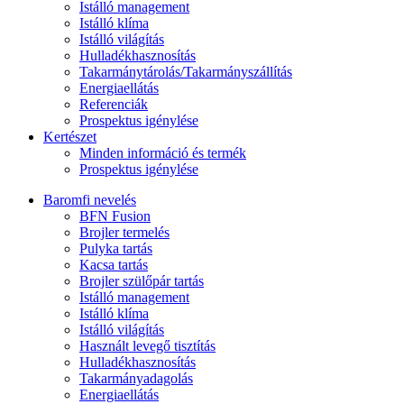
Istálló management
Istálló klíma
Istálló világítás
Hulladékhasznosítás
Takarmánytárolás/Takarmányszállítás
Energiaellátás
Referenciák
Prospektus igénylése
Kertészet
Minden információ és termék
Prospektus igénylése
Baromfi nevelés
BFN Fusion
Brojler termelés
Pulyka tartás
Kacsa tartás
Brojler szülőpár tartás
Istálló management
Istálló klíma
Istálló világítás
Használt levegő tisztítás
Hulladékhasznosítás
Takarmányadagolás
Energiaellátás