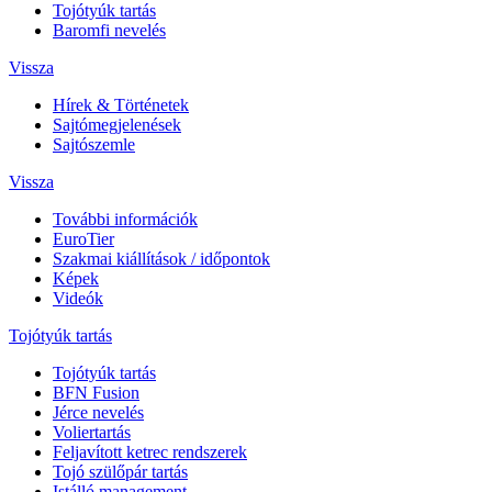
Tojótyúk tartás
Baromfi nevelés
Vissza
Hírek & Történetek
Sajtómegjelenések
Sajtószemle
Vissza
További információk
EuroTier
Szakmai kiállítások / időpontok
Képek
Videók
Tojótyúk tartás
Tojótyúk tartás
BFN Fusion
Jérce nevelés
Voliertartás
Feljavított ketrec rendszerek
Tojó szülőpár tartás
Istálló management