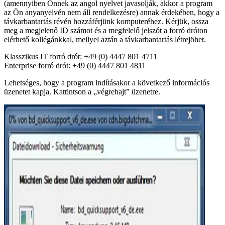
(amennyiben Önnek az angol nyelvet javasolják, akkor a program
az Ön anyanyelvén nem áll rendelkezésre) annak érdekében, hogy a
távkarbantartás révén hozzáférjünk komputeréhez. Kérjük, ossza
meg a megjelenő ID számot és a megfelelő jelszót a forró dróton
elérhető kollégánkkal, mellyel aztán a távkarbantartás létrejöhet.
Klasszikus IT forró drót: +49 (0) 4447 801 4711
Enterprise forró drót: +49 (0) 4447 801 4811
Lehetséges, hogy a program indításakor a következő információs
üzenetet kapja. Kattintson a „végrehajt” üzenetre.