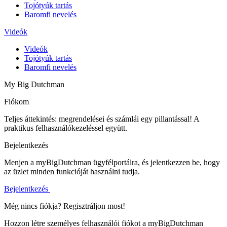
Tojótyúk tartás
Baromfi nevelés
Videók
Videók
Tojótyúk tartás
Baromfi nevelés
My Big Dutchman
Fiókom
Teljes áttekintés: megrendelései és számlái egy pillantással! A
praktikus felhasználókezeléssel együtt.
Bejelentkezés
Menjen a myBigDutchman ügyfélportálra, és jelentkezzen be, hogy
az üzlet minden funkcióját használni tudja.
Bejelentkezés
Még nincs fiókja? Regisztráljon most!
Hozzon létre személyes felhasználói fiókot a myBigDutchman