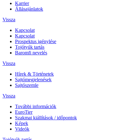
Karrier
Állásajánlatok
Vissza
Kapcsolat
Kapcsolat
Prospektus igénylése
Tojótyúk tartás
Baromfi nevelés
Vissza
Hírek & Történetek
Sajtómegjelenések
Sajtószemle
Vissza
További információk
EuroTier
Szakmai kiállítások / időpontok
Képek
Videók
Tojótyúk tartás