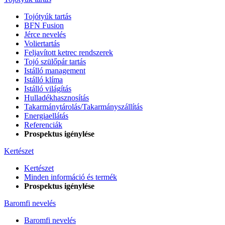
Tojótyúk tartás
BFN Fusion
Jérce nevelés
Voliertartás
Feljavított ketrec rendszerek
Tojó szülőpár tartás
Istálló management
Istálló klíma
Istálló világítás
Hulladékhasznosítás
Takarmánytárolás/Takarmányszállítás
Energiaellátás
Referenciák
Prospektus igénylése
Kertészet
Kertészet
Minden információ és termék
Prospektus igénylése
Baromfi nevelés
Baromfi nevelés