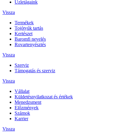
Üzletágaink
Vissza
Termékek
Tojótyúk tartás
Kertészet
Baromfi nevelés
Rovartenyésztés
Vissza
Szerviz
Támogatás és szerviz
Vissza
Vállalat
Küldetésnyilatkozat és értékek
Menedzsment
Előzmények
Számok
Karrier
Vissza