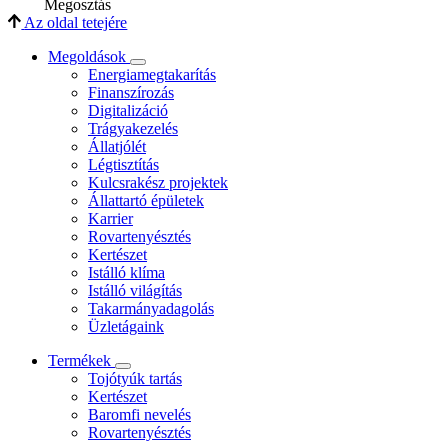
Megosztás
Az oldal tetejére
Megoldások
Energiamegtakarítás
Finanszírozás
Digitalizáció
Trágyakezelés
Állatjólét
Légtisztítás
Kulcsrakész projektek
Állattartó épületek
Karrier
Rovartenyésztés
Kertészet
Istálló klíma
Istálló világítás
Takarmányadagolás
Üzletágaink
Termékek
Tojótyúk tartás
Kertészet
Baromfi nevelés
Rovartenyésztés