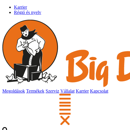
Karrier
Régió és nyelv
Megoldások
Termékek
Szerviz
Vállalat
Karrier
Kapcsolat