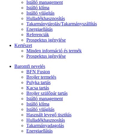
Istálló management
Istálló klíma
Istálló világítás
Hulladékhasznosítás
Takarmánytárolás/Takarmányszállítás
Energiaellátás
Referenciák
Prospektus igénylése
Kertészet
Minden információ és termék
Prospektus igénylése
Baromfi nevelés
BFN Fusion
Brojler termelés
Pulyka tartás
Kacsa tartás
Brojler szülőpár tartás
Istálló management
Istálló klíma
Istálló világítás
Használt levegő tisztítás
Hulladékhasznosítás
Takarmányadagolás
Energiaellátás