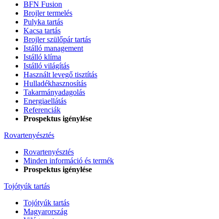
BFN Fusion
Brojler termelés
Pulyka tartás
Kacsa tartás
Brojler szülőpár tartás
Istálló management
Istálló klíma
Istálló világítás
Használt levegő tisztítás
Hulladékhasznosítás
Takarmányadagolás
Energiaellátás
Referenciák
Prospektus igénylése
Rovartenyésztés
Rovartenyésztés
Minden információ és termék
Prospektus igénylése
Tojótyúk tartás
Tojótyúk tartás
Magyarország