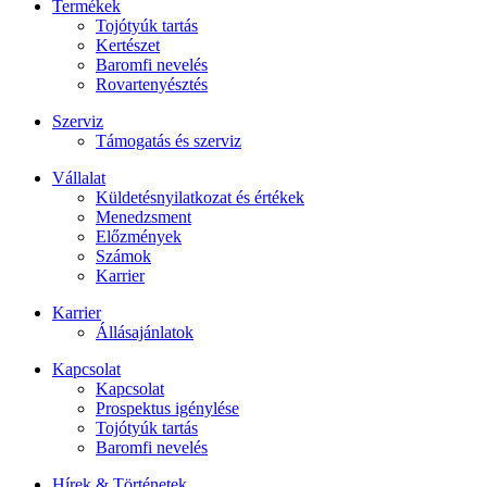
Termékek
Tojótyúk tartás
Kertészet
Baromfi nevelés
Rovartenyésztés
Szerviz
Támogatás és szerviz
Vállalat
Küldetésnyilatkozat és értékek
Menedzsment
Előzmények
Számok
Karrier
Karrier
Állásajánlatok
Kapcsolat
Kapcsolat
Prospektus igénylése
Tojótyúk tartás
Baromfi nevelés
Hírek & Történetek