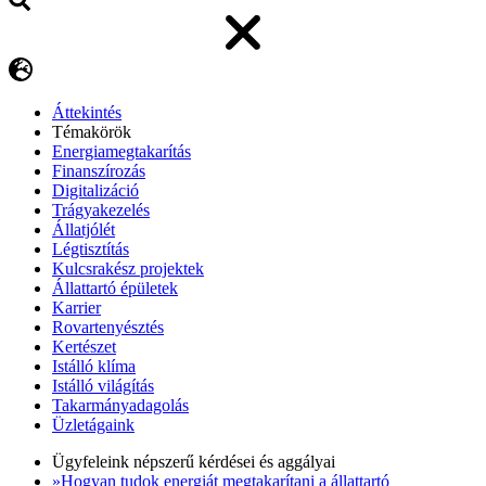
Áttekintés
Témakörök
Energiamegtakarítás
Finanszírozás
Digitalizáció
Trágyakezelés
Állatjólét
Légtisztítás
Kulcsrakész projektek
Állattartó épületek
Karrier
Rovartenyésztés
Kertészet
Istálló klíma
Istálló világítás
Takarmányadagolás
Üzletágaink
Ügyfeleink népszerű kérdései és aggályai
»Hogyan tudok energiát megtakarítani a állattartó