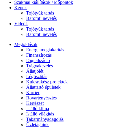
Szakmai kiállítások / időpontok
Képek
Tojótyúk tartás
Baromfi nevelés
Videók
Tojótyúk tartás
Baromfi nevelés
Megoldások
Energiamegtakarítás
Finanszírozás
Digitalizáció
Trágyakezelés
Állatjólét
Légtisztítás
Kulcsrakész projektek
Állattartó épületek
Karrier
Rovartenyésztés
Kertészet
Istálló klíma
Istálló világítás
Takarmányadagolás
Üzletágaink