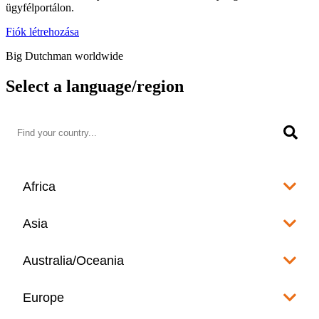
ügyfélportálon.
Fiók létrehozása
Big Dutchman worldwide
Select a language/region
Africa
Algeria
Asia
العربية
Afghanistan
Australia/Oceania
Angola
English
www.bigdutchman.co.za
Australia
Europe
Bangladesh
Benin
www.bigdutchman.asia
www.bigdutchman.asia