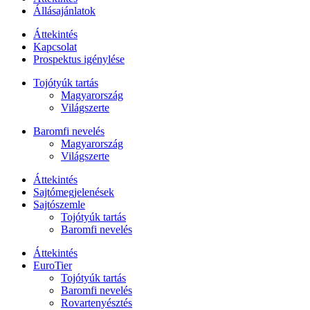
Állásajánlatok
Áttekintés
Kapcsolat
Prospektus igénylése
Tojótyúk tartás
Magyarország
Világszerte
Baromfi nevelés
Magyarország
Világszerte
Áttekintés
Sajtómegjelenések
Sajtószemle
Tojótyúk tartás
Baromfi nevelés
Áttekintés
EuroTier
Tojótyúk tartás
Baromfi nevelés
Rovartenyésztés