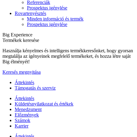
Referenciák
Prospektus igénylése
Rovartenyésztés
Minden információ és termék
Prospektus igénylése
Big Experience
Termékek keresése
Használja kényelmes és intelligens termékkeresőnket, hogy gyorsan
megtalálja az igényeinek megfelelő termékeket, és hozza létre saját
Big élményét!
Keresés megnyitása
Áttekintés
Támogatás és szerviz
Áttekintés
Küldetésnyilatkozat és értékek
Menedzsment
Előzmények
Számok
Karrier
Áttekintés