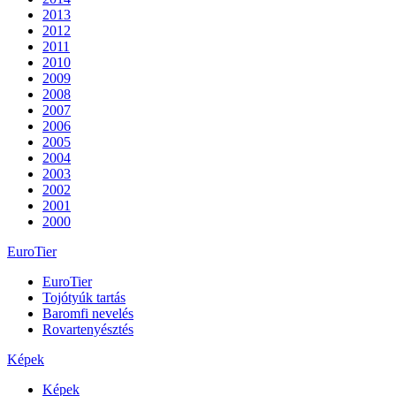
2013
2012
2011
2010
2009
2008
2007
2006
2005
2004
2003
2002
2001
2000
EuroTier
EuroTier
Tojótyúk tartás
Baromfi nevelés
Rovartenyésztés
Képek
Képek