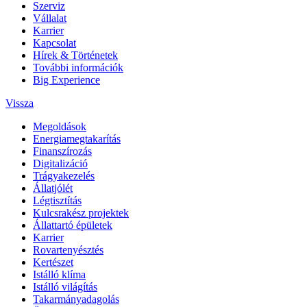
Szerviz
Vállalat
Karrier
Kapcsolat
Hírek & Történetek
További információk
Big Experience
Vissza
Megoldások
Energiamegtakarítás
Finanszírozás
Digitalizáció
Trágyakezelés
Állatjólét
Légtisztítás
Kulcsrakész projektek
Állattartó épületek
Karrier
Rovartenyésztés
Kertészet
Istálló klíma
Istálló világítás
Takarmányadagolás