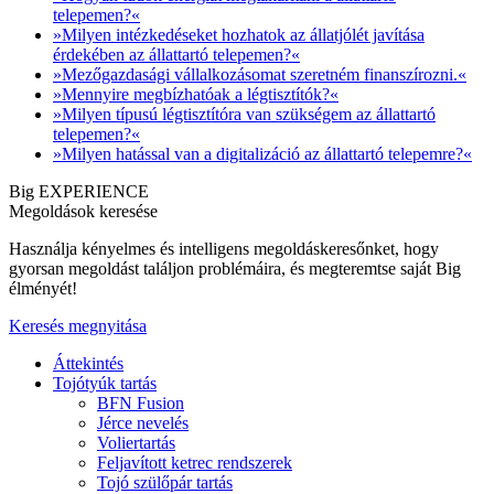
telepemen?«
»Milyen intézkedéseket hozhatok az állatjólét javítása
érdekében az állattartó telepemen?«
»Mezőgazdasági vállalkozásomat szeretném finanszírozni.«
»Mennyire megbízhatóak a légtisztítók?«
»Milyen típusú légtisztítóra van szükségem az állattartó
telepemen?«
»Milyen hatással van a digitalizáció az állattartó telepemre?«
Big EXPERIENCE
Megoldások keresése
Használja kényelmes és intelligens megoldáskeresőnket, hogy
gyorsan megoldást találjon problémáira, és megteremtse saját Big
élményét!
Keresés megnyitása
Áttekintés
Tojótyúk tartás
BFN Fusion
Jérce nevelés
Voliertartás
Feljavított ketrec rendszerek
Tojó szülőpár tartás