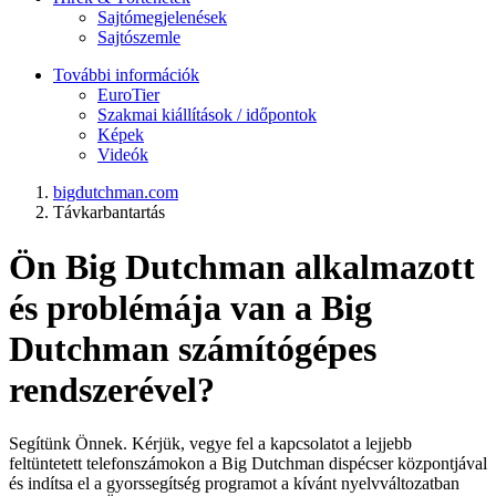
Sajtómegjelenések
Sajtószemle
További információk
EuroTier
Szakmai kiállítások / időpontok
Képek
Videók
bigdutchman.com
Távkarbantartás
Ön Big Dutchman alkalmazott
és problémája van a Big
Dutchman számítógépes
rendszerével?
Segítünk Önnek. Kérjük, vegye fel a kapcsolatot a lejjebb
feltüntetett telefonszámokon a Big Dutchman dispécser központjával
és indítsa el a gyorssegítség programot a kívánt nyelvváltozatban