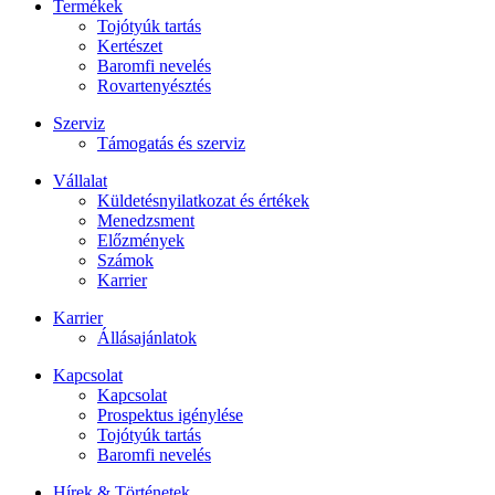
Termékek
Tojótyúk tartás
Kertészet
Baromfi nevelés
Rovartenyésztés
Szerviz
Támogatás és szerviz
Vállalat
Küldetésnyilatkozat és értékek
Menedzsment
Előzmények
Számok
Karrier
Karrier
Állásajánlatok
Kapcsolat
Kapcsolat
Prospektus igénylése
Tojótyúk tartás
Baromfi nevelés
Hírek & Történetek