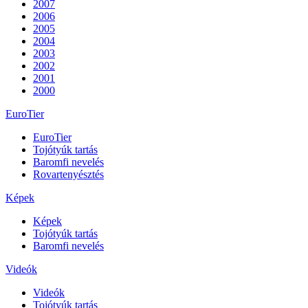
2007
2006
2005
2004
2003
2002
2001
2000
EuroTier
EuroTier
Tojótyúk tartás
Baromfi nevelés
Rovartenyésztés
Képek
Képek
Tojótyúk tartás
Baromfi nevelés
Videók
Videók
Tojótyúk tartás