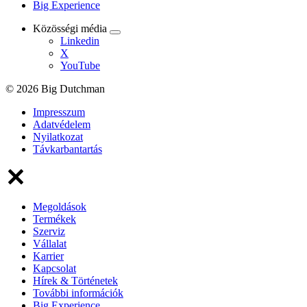
Big Experience
Közösségi média
Linkedin
X
YouTube
© 2026 Big Dutchman
Impresszum
Adatvédelem
Nyilatkozat
Távkarbantartás
Megoldások
Termékek
Szerviz
Vállalat
Karrier
Kapcsolat
Hírek & Történetek
További információk
Big Experience