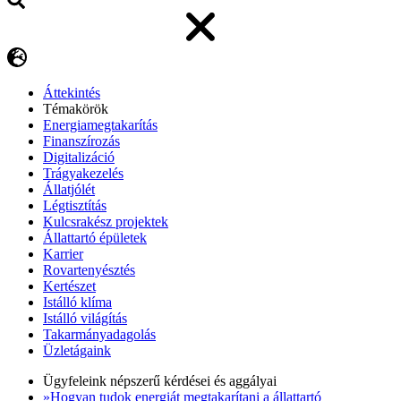
Áttekintés
Témakörök
Energiamegtakarítás
Finanszírozás
Digitalizáció
Trágyakezelés
Állatjólét
Légtisztítás
Kulcsrakész projektek
Állattartó épületek
Karrier
Rovartenyésztés
Kertészet
Istálló klíma
Istálló világítás
Takarmányadagolás
Üzletágaink
Ügyfeleink népszerű kérdései és aggályai
»Hogyan tudok energiát megtakarítani a állattartó