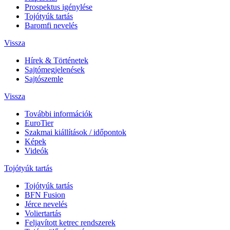
Prospektus igénylése
Tojótyúk tartás
Baromfi nevelés
Vissza
Hírek & Történetek
Sajtómegjelenések
Sajtószemle
Vissza
További információk
EuroTier
Szakmai kiállítások / időpontok
Képek
Videók
Tojótyúk tartás
Tojótyúk tartás
BFN Fusion
Jérce nevelés
Voliertartás
Feljavított ketrec rendszerek