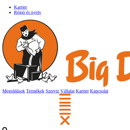
Karrier
Régió és nyelv
Megoldások
Termékek
Szerviz
Vállalat
Karrier
Kapcsolat