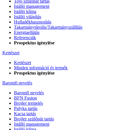
Tojó szülőpár tartás
Istálló management
Istálló klíma
Istálló világítás
Hulladékhasznosítás
Takarmánytárolás/Takarmányszállítás
Energiaellátás
Referenciák
Prospektus igénylése
Kertészet
Kertészet
Minden információ és termék
Prospektus igénylése
Baromfi nevelés
Baromfi nevelés
BFN Fusion
Brojler termelés
Pulyka tartás
Kacsa tartás
Brojler szülőpár tartás
Istálló management
Istálló klíma