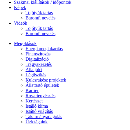
Szakmai kiállítások / időpontok
Képek
Tojótyúk tartás
Baromfi nevelés
Videók
Tojótyúk tartás
Baromfi nevelés
Megoldások
Energiamegtakarítás
Finanszírozás
Digitalizáció
Trágyakezelés
Állatjólét
Légtisztítás
Kulcsrakész projektek
Állattartó épületek
Karrier
Rovartenyésztés
Kertészet
Istálló klíma
Istálló világítás
Takarmányadagolás
Üzletágaink