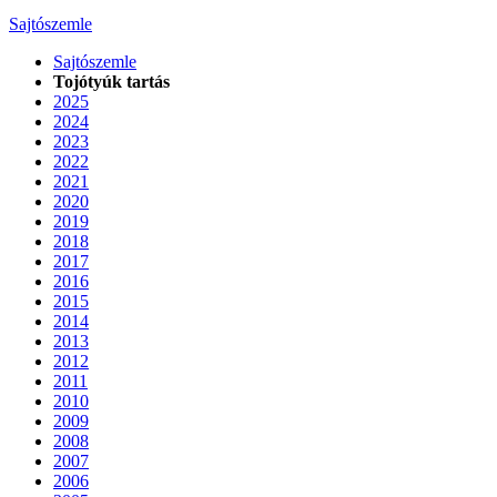
Sajtószemle
Sajtószemle
Tojótyúk tartás
2025
2024
2023
2022
2021
2020
2019
2018
2017
2016
2015
2014
2013
2012
2011
2010
2009
2008
2007
2006