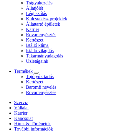
Trágyakezelés
Állatjólét
Légtisztítás
Kulcsrakész projektek
Állattartó épületek
Karrier
Rovartenyésztés
Kertészet
Istálló klíma
Istálló világítás
Takarmányadagolás
Üzletágaink
Termékek
Tojótyúk tartás
Kertészet
Baromfi nevelés
Rovartenyésztés
Szerviz
Vállalat
Karrier
Kapcsolat
Hírek & Történetek
További információk