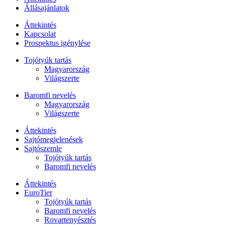
Állásajánlatok
Áttekintés
Kapcsolat
Prospektus igénylése
Tojótyúk tartás
Magyarország
Világszerte
Baromfi nevelés
Magyarország
Világszerte
Áttekintés
Sajtómegjelenések
Sajtószemle
Tojótyúk tartás
Baromfi nevelés
Áttekintés
EuroTier
Tojótyúk tartás
Baromfi nevelés
Rovartenyésztés