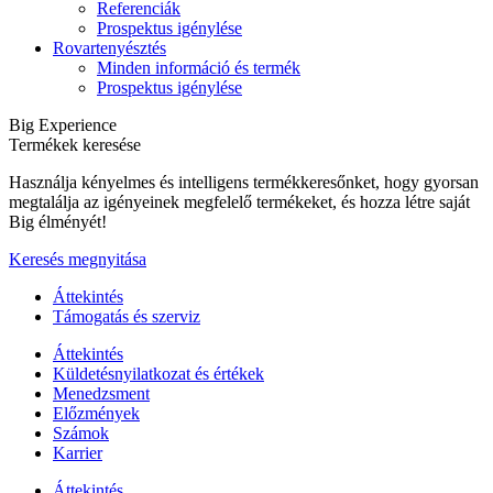
Referenciák
Prospektus igénylése
Rovartenyésztés
Minden információ és termék
Prospektus igénylése
Big Experience
Termékek keresése
Használja kényelmes és intelligens termékkeresőnket, hogy gyorsan
megtalálja az igényeinek megfelelő termékeket, és hozza létre saját
Big élményét!
Keresés megnyitása
Áttekintés
Támogatás és szerviz
Áttekintés
Küldetésnyilatkozat és értékek
Menedzsment
Előzmények
Számok
Karrier
Áttekintés