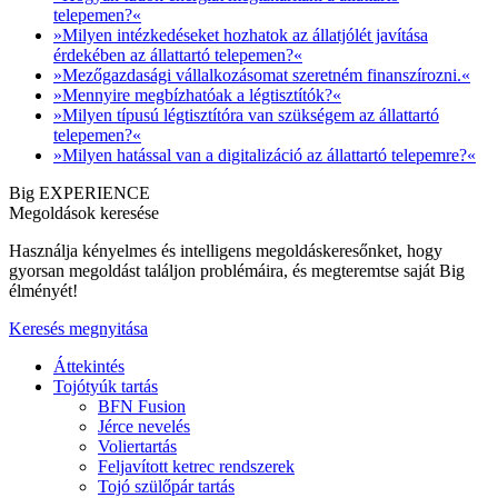
telepemen?«
»Milyen intézkedéseket hozhatok az állatjólét javítása
érdekében az állattartó telepemen?«
»Mezőgazdasági vállalkozásomat szeretném finanszírozni.«
»Mennyire megbízhatóak a légtisztítók?«
»Milyen típusú légtisztítóra van szükségem az állattartó
telepemen?«
»Milyen hatással van a digitalizáció az állattartó telepemre?«
Big EXPERIENCE
Megoldások keresése
Használja kényelmes és intelligens megoldáskeresőnket, hogy
gyorsan megoldást találjon problémáira, és megteremtse saját Big
élményét!
Keresés megnyitása
Áttekintés
Tojótyúk tartás
BFN Fusion
Jérce nevelés
Voliertartás
Feljavított ketrec rendszerek
Tojó szülőpár tartás