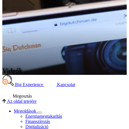
Videók
Big Experience
Kapcsolat
Megosztás
Az oldal tetejére
Megoldások
Energiamegtakarítás
Finanszírozás
Digitalizáció