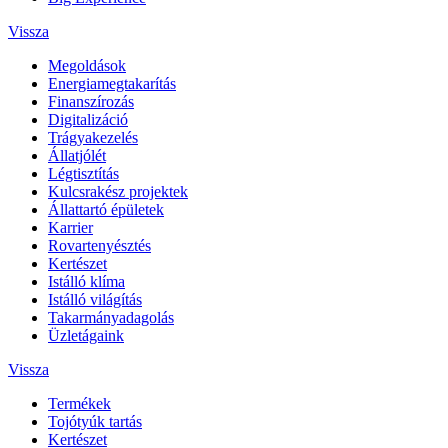
Vissza
Megoldások
Energiamegtakarítás
Finanszírozás
Digitalizáció
Trágyakezelés
Állatjólét
Légtisztítás
Kulcsrakész projektek
Állattartó épületek
Karrier
Rovartenyésztés
Kertészet
Istálló klíma
Istálló világítás
Takarmányadagolás
Üzletágaink
Vissza
Termékek
Tojótyúk tartás
Kertészet