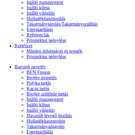
Istálló management
Istálló klíma
Istálló világítás
Hulladékhasznosítás
Takarmánytárolás/Takarmányszállítás
Energiaellátás
Referenciák
Prospektus igénylése
Kertészet
Minden információ és termék
Prospektus igénylése
Baromfi nevelés
BFN Fusion
Brojler termelés
Pulyka tartás
Kacsa tartás
Brojler szülőpár tartás
Istálló management
Istálló klíma
Istálló világítás
Használt levegő tisztítás
Hulladékhasznosítás
Takarmányadagolás
Energiaellátás