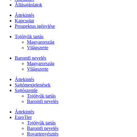
Állásajánlatok
Áttekintés
Kapcsolat
Prospektus igénylése
Tojótyúk tartás
Magyarország
Világszerte
Baromfi nevelés
Magyarország
Világszerte
Áttekintés
Sajtómegjelenések
Sajtószemle
Tojótyúk tartás
Baromfi nevelés
Áttekintés
EuroTier
Tojótyúk tartás
Baromfi nevelés
Rovartenyésztés