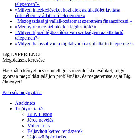
telepemen?«
»Milyen intézkedéseket hozhatok az állatjólét javítása
érdekében az állattartó telepemen?«
»Mezőgazdasági vállalkozásomat szeretném finanszírozni.«
»Mennyire megbízhatóak a légtisztítók?«
»Milyen típusú légtisztítóra van szükségem az állattartó
telepemen?«
»Milyen hatással van a digitalizáció az állattartó telepemre?«
Big EXPERIENCE
Megoldások keresése
Használja kényelmes és intelligens megoldáskeresőnket, hogy
gyorsan megoldást találjon problémáira, és megteremtse saját Big
élményét!
Keresés megnyitása
Áttekintés
Tojótyúk tartás
BFN Fusion
Jérce nevelés
Voliertartás
Feljavított ketrec rendszerek
Tojó szülőpár tartás