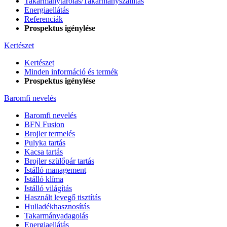
Takarmánytárolás/Takarmányszállítás
Energiaellátás
Referenciák
Prospektus igénylése
Kertészet
Kertészet
Minden információ és termék
Prospektus igénylése
Baromfi nevelés
Baromfi nevelés
BFN Fusion
Brojler termelés
Pulyka tartás
Kacsa tartás
Brojler szülőpár tartás
Istálló management
Istálló klíma
Istálló világítás
Használt levegő tisztítás
Hulladékhasznosítás
Takarmányadagolás
Energiaellátás