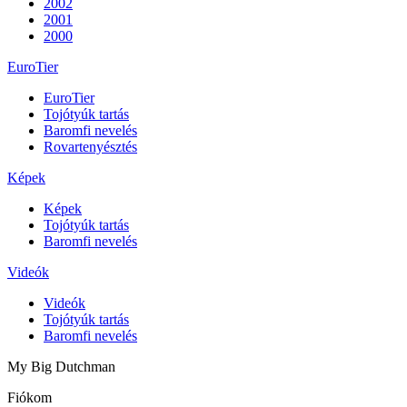
2002
2001
2000
EuroTier
EuroTier
Tojótyúk tartás
Baromfi nevelés
Rovartenyésztés
Képek
Képek
Tojótyúk tartás
Baromfi nevelés
Videók
Videók
Tojótyúk tartás
Baromfi nevelés
My Big Dutchman
Fiókom