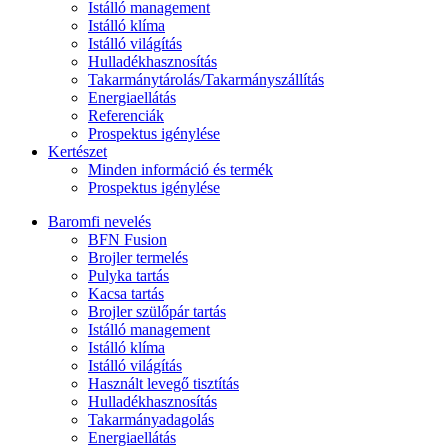
Istálló management
Istálló klíma
Istálló világítás
Hulladékhasznosítás
Takarmánytárolás/Takarmányszállítás
Energiaellátás
Referenciák
Prospektus igénylése
Kertészet
Minden információ és termék
Prospektus igénylése
Baromfi nevelés
BFN Fusion
Brojler termelés
Pulyka tartás
Kacsa tartás
Brojler szülőpár tartás
Istálló management
Istálló klíma
Istálló világítás
Használt levegő tisztítás
Hulladékhasznosítás
Takarmányadagolás
Energiaellátás