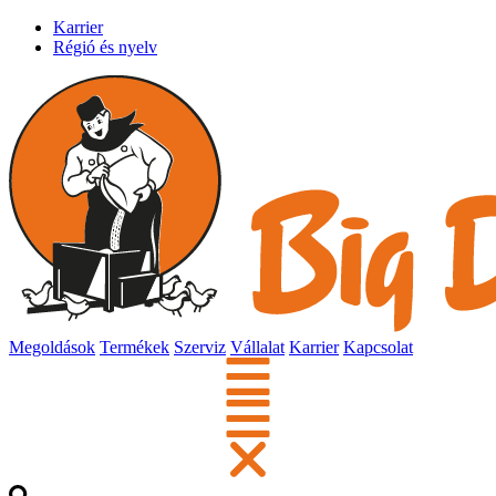
Karrier
Régió és nyelv
Megoldások
Termékek
Szerviz
Vállalat
Karrier
Kapcsolat