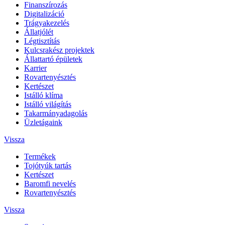
Finanszírozás
Digitalizáció
Trágyakezelés
Állatjólét
Légtisztítás
Kulcsrakész projektek
Állattartó épületek
Karrier
Rovartenyésztés
Kertészet
Istálló klíma
Istálló világítás
Takarmányadagolás
Üzletágaink
Vissza
Termékek
Tojótyúk tartás
Kertészet
Baromfi nevelés
Rovartenyésztés
Vissza