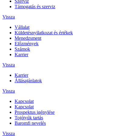
Szerviz
Támogatás és szerviz
Vissza
Vállalat
Küldetésnyilatkozat és értékek
Menedzsment
Előzmények
Számok
Karrier
Vissza
Karrier
Állásajánlatok
Vissza
Kapcsolat
Kapcsolat
Prospektus igénylése
Tojótyúk tartás
Baromfi nevelés
Vissza