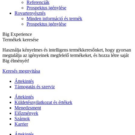
Referenciák
Prospektus igénylése
Rovartenyésztés
Minden információ és termék
Prospektus igénylése
Big Experience
Termékek keresése
Használja kényelmes és intelligens termékkeresőnket, hogy gyorsan
megtalálja az igényeinek megfelelő termékeket, és hozza létre saját
Big élményét!
Keresés megnyitása
Áttekintés
Támogatás és szerviz
Áttekintés
Küldetésnyilatkozat és értékek
Menedzsment
Előzmények
Számok
Karrier
Áttekintés