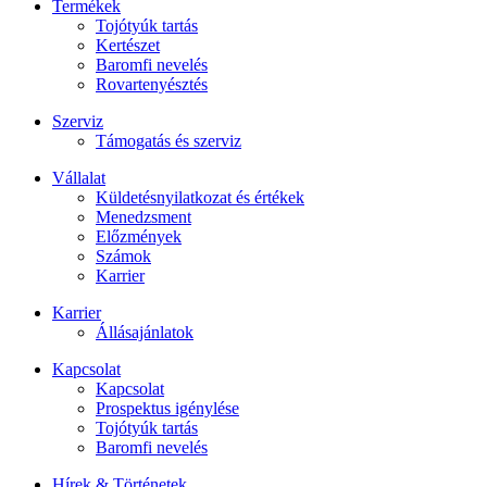
Termékek
Tojótyúk tartás
Kertészet
Baromfi nevelés
Rovartenyésztés
Szerviz
Támogatás és szerviz
Vállalat
Küldetésnyilatkozat és értékek
Menedzsment
Előzmények
Számok
Karrier
Karrier
Állásajánlatok
Kapcsolat
Kapcsolat
Prospektus igénylése
Tojótyúk tartás
Baromfi nevelés
Hírek & Történetek