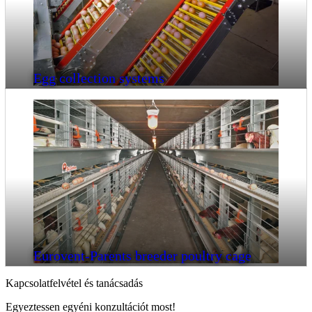
Egg collection systems
Eurovent-Parents breeder poultry cage
Kapcsolatfelvétel és tanácsadás
Egyeztessen egyéni konzultációt most!