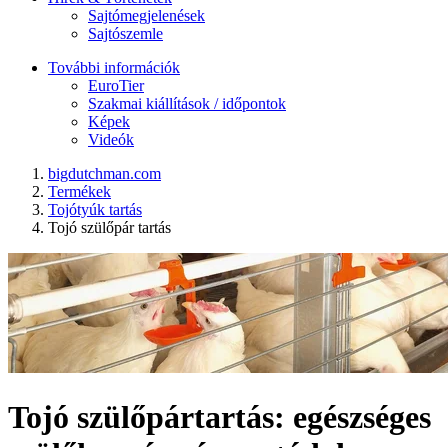
Sajtómegjelenések
Sajtószemle
További információk
EuroTier
Szakmai kiállítások / időpontok
Képek
Videók
bigdutchman.com
Termékek
Tojótyúk tartás
Tojó szülőpár tartás
Tojó szülőpártartás: egészséges