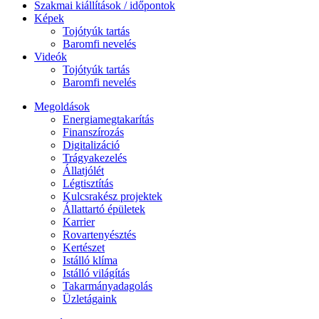
Szakmai kiállítások / időpontok
Képek
Tojótyúk tartás
Baromfi nevelés
Videók
Tojótyúk tartás
Baromfi nevelés
Megoldások
Energiamegtakarítás
Finanszírozás
Digitalizáció
Trágyakezelés
Állatjólét
Légtisztítás
Kulcsrakész projektek
Állattartó épületek
Karrier
Rovartenyésztés
Kertészet
Istálló klíma
Istálló világítás
Takarmányadagolás
Üzletágaink