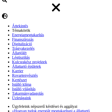
Áttekintés
Témakörök
Energiamegtakarítás
Finanszírozás
Digitalizáció
Trágyakezelés
Állatjólét
Légtisztítás
Kulcsrakész projektek
Állattartó épületek
Karrier
Rovartenyésztés
Kertészet
Istálló klíma
Istálló világítás
Takarmányadagolás
Üzletágaink
Ügyfeleink népszerű kérdései és aggályai
»Hogyan tudok energiát megtakarítani a állattartó