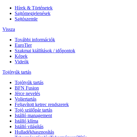
Hírek & Történetek
Sajtómegjelenések
Sajtószemle
Vissza
További információk
EuroTier
Szakmai kiállítások / időpontok
Képek
Videók
Tojótyúk tartás
Tojótyúk tartás
BFN Fusion
Jérce nevelés
Voliertartás
Feljavított ketrec rendszerek
Tojó szülőpár tartás
Istálló management
Istálló klíma
Istálló világítás
Hulladékhasznosítás