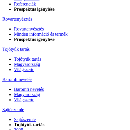
Referenciák
Prospektus igénylése
Rovartenyésztés
Rovartenyésztés
Minden információ és termék
Prospektus igénylése
Tojótyúk tartás
Tojótyúk tartás
Magyarország
Világszerte
Baromfi nevelés
Baromfi nevelés
Magyarország
Világszerte
Sajtószemle
Sajtószemle
Tojótyúk tartás
2025