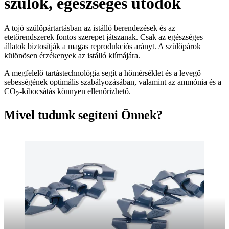
szülők, egészséges utódok
A tojó szülőpártartásban az istálló berendezések és az
etetőrendszerek fontos szerepet játszanak. Csak az egészséges
állatok biztosítják a magas reprodukciós arányt. A szülőpárok
különösen érzékenyek az istálló klímájára.
A megfelelő tartástechnológia segít a hőmérséklet és a levegő
sebességének optimális szabályozásában, valamint az ammónia és a
CO
-kibocsátás könnyen ellenőrizhető.
2
Mivel tudunk segíteni Önnek?