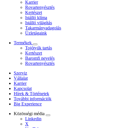
Karrier
Rovartenyésztés
Kertészet
Istálló klíma
Istálló világítás
Takarmányadagolás
Üzletágaink
Termékek
Tojótyúk tartás
Kertészet
Baromfi nevelés
Rovartenyésztés
Szerviz
Vállalat
Karrier
Kapcsolat
Hírek & Történetek
További információk
Big Experience
Közösségi média
Linkedin
X