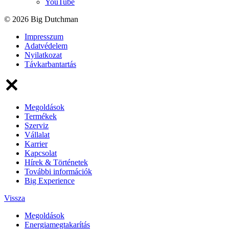
YouTube
© 2026 Big Dutchman
Impresszum
Adatvédelem
Nyilatkozat
Távkarbantartás
Megoldások
Termékek
Szerviz
Vállalat
Karrier
Kapcsolat
Hírek & Történetek
További információk
Big Experience
Vissza
Megoldások
Energiamegtakarítás