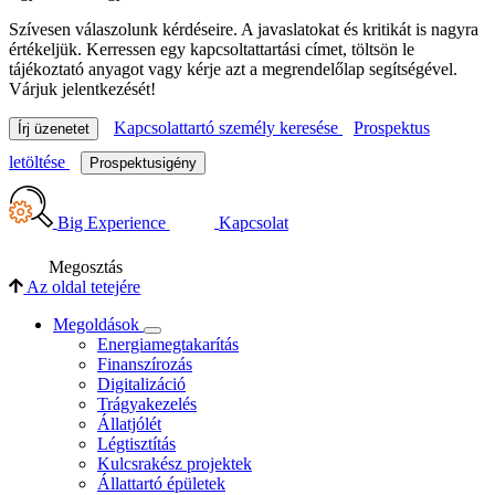
Szívesen válaszolunk kérdéseire. A javaslatokat és kritikát is nagyra
értékeljük. Kerressen egy kapcsoltattartási címet, töltsön le
tájékoztató anyagot vagy kérje azt a megrendelőlap segítségével.
Várjuk jelentkezését!
Kapcsolattartó személy keresése
Prospektus
Írj üzenetet
letöltése
Prospektusigény
Big Experience
Kapcsolat
Megosztás
Az oldal tetejére
Megoldások
Energiamegtakarítás
Finanszírozás
Digitalizáció
Trágyakezelés
Állatjólét
Légtisztítás
Kulcsrakész projektek
Állattartó épületek