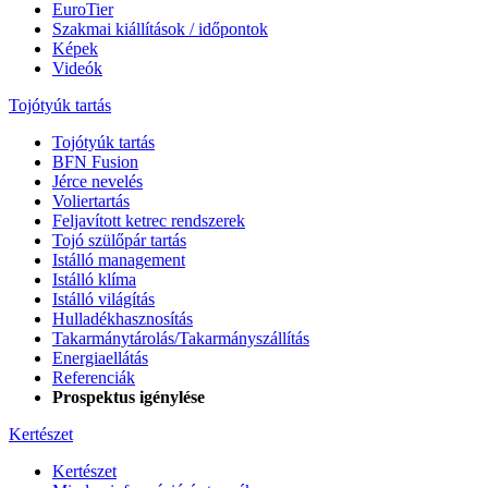
EuroTier
Szakmai kiállítások / időpontok
Képek
Videók
Tojótyúk tartás
Tojótyúk tartás
BFN Fusion
Jérce nevelés
Voliertartás
Feljavított ketrec rendszerek
Tojó szülőpár tartás
Istálló management
Istálló klíma
Istálló világítás
Hulladékhasznosítás
Takarmánytárolás/Takarmányszállítás
Energiaellátás
Referenciák
Prospektus igénylése
Kertészet
Kertészet