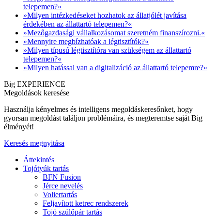
telepemen?«
»Milyen intézkedéseket hozhatok az állatjólét javítása
érdekében az állattartó telepemen?«
»Mezőgazdasági vállalkozásomat szeretném finanszírozni.«
»Mennyire megbízhatóak a légtisztítók?«
»Milyen típusú légtisztítóra van szükségem az állattartó
telepemen?«
»Milyen hatással van a digitalizáció az állattartó telepemre?«
Big EXPERIENCE
Megoldások keresése
Használja kényelmes és intelligens megoldáskeresőnket, hogy
gyorsan megoldást találjon problémáira, és megteremtse saját Big
élményét!
Keresés megnyitása
Áttekintés
Tojótyúk tartás
BFN Fusion
Jérce nevelés
Voliertartás
Feljavított ketrec rendszerek
Tojó szülőpár tartás