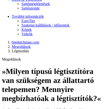
Sajtómegjelenések
Sajtószemle
További információk
EuroTier
Szakmai kiállítások / időpontok
Képek
Videók
bigdutchman.com
Megoldások
Légtisztítás
Megoldások
»Milyen típusú légtisztítóra
van szükségem az állattartó
telepemen? Mennyire
megbízhatóak a légtisztítók?«