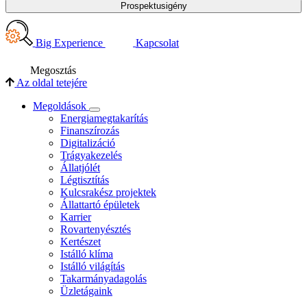
Prospektusigény
Big Experience
Kapcsolat
Megosztás
Az oldal tetejére
Megoldások
Energiamegtakarítás
Finanszírozás
Digitalizáció
Trágyakezelés
Állatjólét
Légtisztítás
Kulcsrakész projektek
Állattartó épületek
Karrier
Rovartenyésztés
Kertészet
Istálló klíma
Istálló világítás
Takarmányadagolás
Üzletágaink