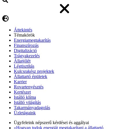
Áttekintés
Témakörök
Energiamegtakarítás
Finanszírozás
Digitalizáció
Trágyakezelés
Állatjólét
Légtisztítás
Kulcsrakész projektek
Állattartó épületek
Karrier
Rovartenyésztés
Kertészet
Istálló klíma
Istálló világítás
Takarmányadagolás
Üzletágaink
Ügyfeleink népszerű kérdései és aggályai
»Hogyan tudok energiát megtakarítani a állattartó