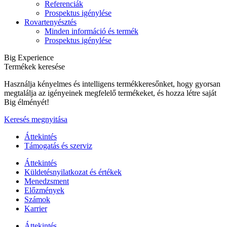
Referenciák
Prospektus igénylése
Rovartenyésztés
Minden információ és termék
Prospektus igénylése
Big Experience
Termékek keresése
Használja kényelmes és intelligens termékkeresőnket, hogy gyorsan
megtalálja az igényeinek megfelelő termékeket, és hozza létre saját
Big élményét!
Keresés megnyitása
Áttekintés
Támogatás és szerviz
Áttekintés
Küldetésnyilatkozat és értékek
Menedzsment
Előzmények
Számok
Karrier
Áttekintés