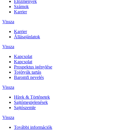
Előzmények
Számok
Karrier
Vissza
Karrier
Állásajánlatok
Vissza
Kapcsolat
Kapcsolat
Prospektus igénylése
Tojótyúk tartás
Baromfi nevelés
Vissza
Hírek & Történetek
Sajtómegjelenések
Sajtószemle
Vissza
További információk