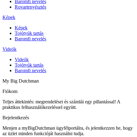
Baromfi nevelés
Rovartenyésztés
Képek
Képek
Tojótyúk tartás
Baromfi nevelés
Videók
Videók
Tojótyúk tartás
Baromfi nevelés
My Big Dutchman
Fiókom
Teljes áttekintés: megrendelései és számlái egy pillantással! A
praktikus felhasználókezeléssel együtt.
Bejelentkezés
Menjen a myBigDutchman ügyfélportálra, és jelentkezzen be, hogy
az üzlet minden funkcióját használni tudja.