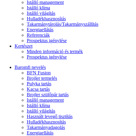
Istálló management
Istálló klíma
Istálló világítás
Hulladékhasznosítás
Takarmánytárolás/Takarmányszállítás
Energiaellátás
Referenciák
Prospektus igénylése
Kertészet
Minden információ és termék
Prospektus igénylése
Baromfi nevelés
BFN Fusion
Brojler termelés
Pulyka tartás
Kacsa tartás
Brojler szülőpár tartás
Istálló management
Istálló klíma
Istálló világítás
Használt levegő tisztítás
Hulladékhasznosítás
Takarmányadagolás
Energiaellátás