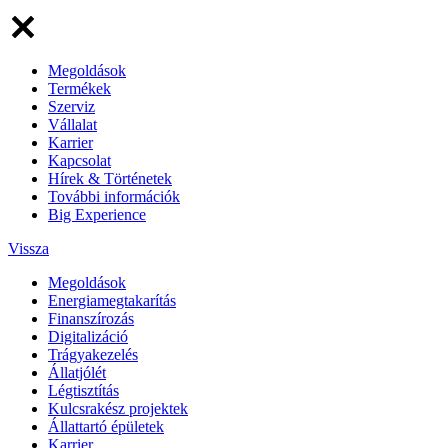
Megoldások
Termékek
Szerviz
Vállalat
Karrier
Kapcsolat
Hírek & Történetek
További információk
Big Experience
Vissza
Megoldások
Energiamegtakarítás
Finanszírozás
Digitalizáció
Trágyakezelés
Állatjólét
Légtisztítás
Kulcsrakész projektek
Állattartó épületek
Karrier