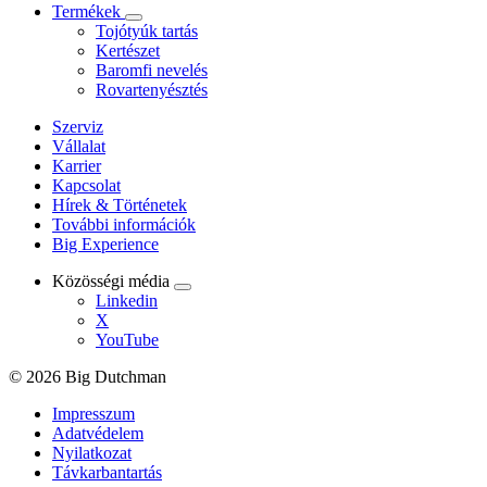
Termékek
Tojótyúk tartás
Kertészet
Baromfi nevelés
Rovartenyésztés
Szerviz
Vállalat
Karrier
Kapcsolat
Hírek & Történetek
További információk
Big Experience
Közösségi média
Linkedin
X
YouTube
© 2026 Big Dutchman
Impresszum
Adatvédelem
Nyilatkozat
Távkarbantartás