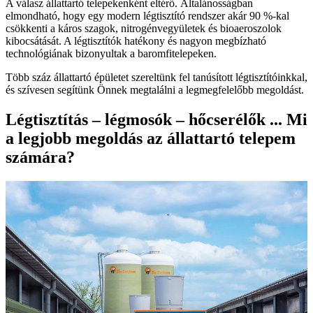
A válasz állattartó telepekenként eltérő. Általánosságban
elmondható, hogy egy modern légtisztító rendszer akár 90 %-kal
csökkenti a káros szagok, nitrogénvegyületek és bioaeroszolok
kibocsátását. A légtisztítók hatékony és nagyon megbízható
technológiának bizonyultak a baromfitelepeken.
Több száz állattartó épületet szereltünk fel tanúsított légtisztítóinkkal,
és szívesen segítünk Önnek megtalálni a legmegfelelőbb megoldást.
Légtisztítás – légmosók – hőcserélők ... Mi
a legjobb megoldás az állattartó telepem
számára?