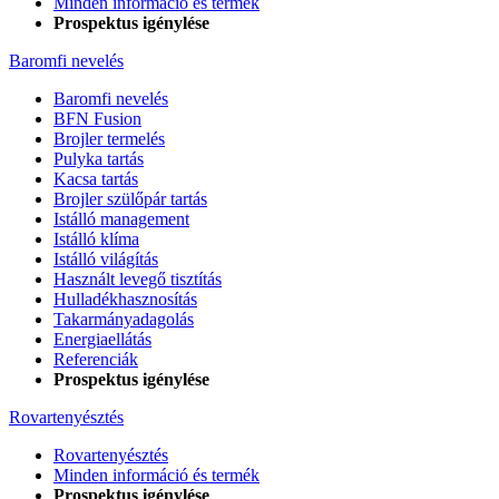
Minden információ és termék
Prospektus igénylése
Baromfi nevelés
Baromfi nevelés
BFN Fusion
Brojler termelés
Pulyka tartás
Kacsa tartás
Brojler szülőpár tartás
Istálló management
Istálló klíma
Istálló világítás
Használt levegő tisztítás
Hulladékhasznosítás
Takarmányadagolás
Energiaellátás
Referenciák
Prospektus igénylése
Rovartenyésztés
Rovartenyésztés
Minden információ és termék
Prospektus igénylése