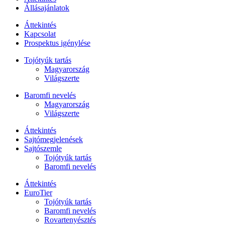
Állásajánlatok
Áttekintés
Kapcsolat
Prospektus igénylése
Tojótyúk tartás
Magyarország
Világszerte
Baromfi nevelés
Magyarország
Világszerte
Áttekintés
Sajtómegjelenések
Sajtószemle
Tojótyúk tartás
Baromfi nevelés
Áttekintés
EuroTier
Tojótyúk tartás
Baromfi nevelés
Rovartenyésztés