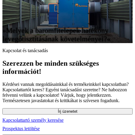
»Melyek a baromfitelepek hatékony
levegőtisztításának követelményei?«
Kapcsolat és tanácsadás
Szerezzen be minden szükséges
információt!
Kérdései vannak megoldásainkkal és termékeinkkel kapcsolatban?
Kapcsolattartót keres? Egyéni tanácsadást szeretne? Ne habozzon
felvenni velünk a kapcsolatot! Várjuk, hogy jelentkezzen.
Természetesen javaslatokat és kritikákat is szívesen fogadunk.
Írj üzenetet
Kapcsolattartó személy keresése
Prospektus letöltése