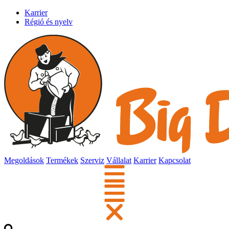
Karrier
Régió és nyelv
Megoldások
Termékek
Szerviz
Vállalat
Karrier
Kapcsolat