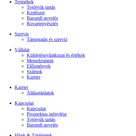
Termékek
Tojótyúk tartás
Kertészet
Baromfi nevelés
Rovartenyésztés
Szerviz
Támogatás és szerviz
Vállalat
Küldetésnyilatkozat és értékek
Menedzsment
Előzmények
Számok
Karrier
Karrier
Állásajánlatok
Kapcsolat
Kapcsolat
Prospektus igénylése
Tojótyúk tartás
Baromfi nevelés
Hírek & Történetek