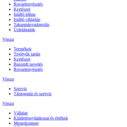
Rovartenyésztés
Kertészet
Istálló klíma
Istálló világítás
Takarmányadagolás
Üzletágaink
Vissza
Termékek
Tojótyúk tartás
Kertészet
Baromfi nevelés
Rovartenyésztés
Vissza
Szerviz
Támogatás és szerviz
Vissza
Vállalat
Küldetésnyilatkozat és értékek
Menedzsment