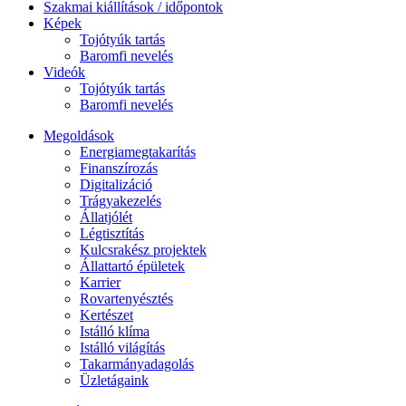
Szakmai kiállítások / időpontok
Képek
Tojótyúk tartás
Baromfi nevelés
Videók
Tojótyúk tartás
Baromfi nevelés
Megoldások
Energiamegtakarítás
Finanszírozás
Digitalizáció
Trágyakezelés
Állatjólét
Légtisztítás
Kulcsrakész projektek
Állattartó épületek
Karrier
Rovartenyésztés
Kertészet
Istálló klíma
Istálló világítás
Takarmányadagolás
Üzletágaink