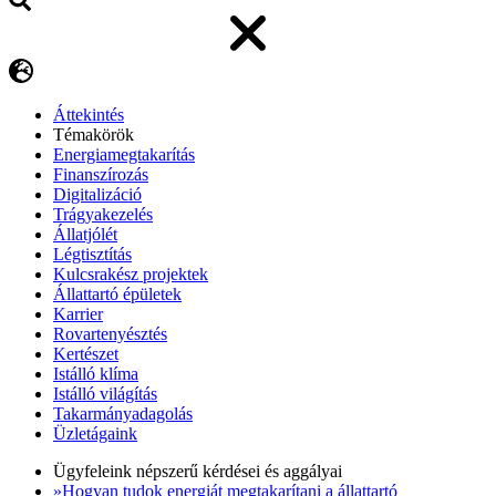
Áttekintés
Témakörök
Energiamegtakarítás
Finanszírozás
Digitalizáció
Trágyakezelés
Állatjólét
Légtisztítás
Kulcsrakész projektek
Állattartó épületek
Karrier
Rovartenyésztés
Kertészet
Istálló klíma
Istálló világítás
Takarmányadagolás
Üzletágaink
Ügyfeleink népszerű kérdései és aggályai
»Hogyan tudok energiát megtakarítani a állattartó