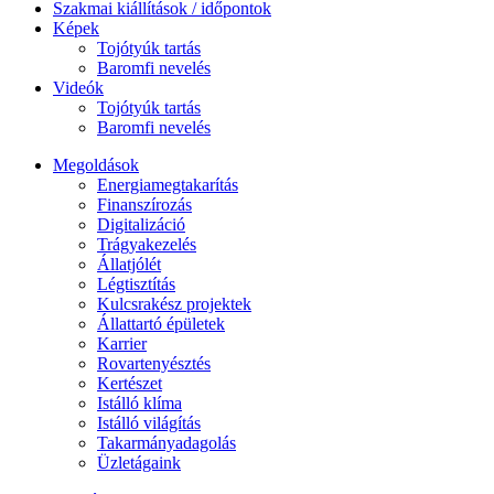
Szakmai kiállítások / időpontok
Képek
Tojótyúk tartás
Baromfi nevelés
Videók
Tojótyúk tartás
Baromfi nevelés
Megoldások
Energiamegtakarítás
Finanszírozás
Digitalizáció
Trágyakezelés
Állatjólét
Légtisztítás
Kulcsrakész projektek
Állattartó épületek
Karrier
Rovartenyésztés
Kertészet
Istálló klíma
Istálló világítás
Takarmányadagolás
Üzletágaink