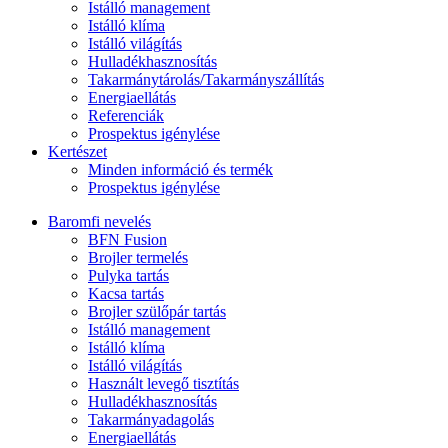
Istálló management
Istálló klíma
Istálló világítás
Hulladékhasznosítás
Takarmánytárolás/Takarmányszállítás
Energiaellátás
Referenciák
Prospektus igénylése
Kertészet
Minden információ és termék
Prospektus igénylése
Baromfi nevelés
BFN Fusion
Brojler termelés
Pulyka tartás
Kacsa tartás
Brojler szülőpár tartás
Istálló management
Istálló klíma
Istálló világítás
Használt levegő tisztítás
Hulladékhasznosítás
Takarmányadagolás
Energiaellátás