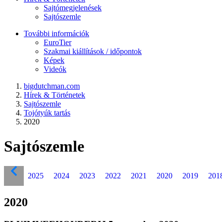
Sajtómegjelenések
Sajtószemle
További információk
EuroTier
Szakmai kiállítások / időpontok
Képek
Videók
bigdutchman.com
Hírek & Történetek
Sajtószemle
Tojótyúk tartás
2020
Sajtószemle
2025
2024
2023
2022
2021
2020
2019
201
2020