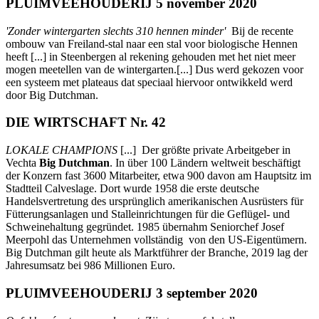
PLUIMVEEHOUDERIJ 5 november 2020
'Zonder wintergarten slechts 310 hennen minder'
Bij de recente
ombouw van Freiland-stal naar een stal voor biologische Hennen
heeft [...] in Steenbergen al rekening gehouden met het niet meer
mogen meetellen van de wintergarten.[...] Dus werd gekozen voor
een systeem met plateaus dat speciaal hiervoor ontwikkeld werd
door Big Dutchman.
DIE WIRTSCHAFT Nr. 42
LOKALE CHAMPIONS
[...] Der größte private Arbeitgeber in
Vechta
Big Dutchman
. In über 100 Ländern weltweit beschäftigt
der Konzern fast 3600 Mitarbeiter, etwa 900 davon am Hauptsitz im
Stadtteil Calveslage. Dort wurde 1958 die erste deutsche
Handelsvertretung des ursprünglich amerikanischen Ausrüsters für
Fütterungsanlagen und Stalleinrichtungen für die Geflügel- und
Schweinehaltung gegründet. 1985 übernahm Seniorchef Josef
Meerpohl das Unternehmen vollständig von den US-Eigentümern.
Big Dutchman gilt heute als Marktführer der Branche, 2019 lag der
Jahresumsatz bei 986 Millionen Euro.
PLUIMVEEHOUDERIJ 3 september 2020