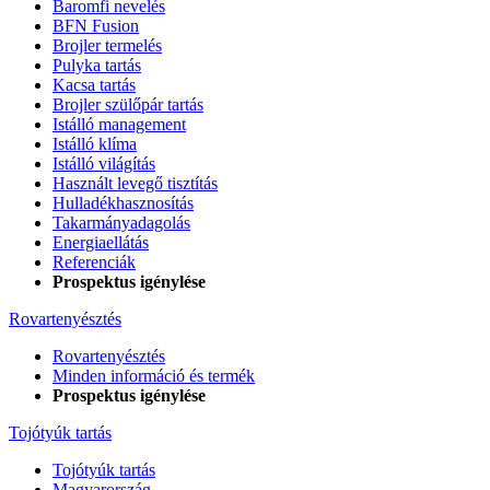
Baromfi nevelés
BFN Fusion
Brojler termelés
Pulyka tartás
Kacsa tartás
Brojler szülőpár tartás
Istálló management
Istálló klíma
Istálló világítás
Használt levegő tisztítás
Hulladékhasznosítás
Takarmányadagolás
Energiaellátás
Referenciák
Prospektus igénylése
Rovartenyésztés
Rovartenyésztés
Minden információ és termék
Prospektus igénylése
Tojótyúk tartás
Tojótyúk tartás
Magyarország