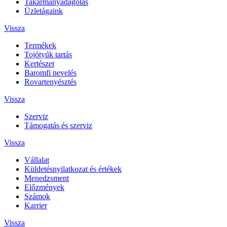
Takarmányadagolás
Üzletágaink
Vissza
Termékek
Tojótyúk tartás
Kertészet
Baromfi nevelés
Rovartenyésztés
Vissza
Szerviz
Támogatás és szerviz
Vissza
Vállalat
Küldetésnyilatkozat és értékek
Menedzsment
Előzmények
Számok
Karrier
Vissza