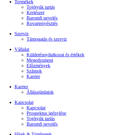
Termékek
Tojótyúk tartás
Kertészet
Baromfi nevelés
Rovartenyésztés
Szerviz
Támogatás és szerviz
Vállalat
Küldetésnyilatkozat és értékek
Menedzsment
Előzmények
Számok
Karrier
Karrier
Állásajánlatok
Kapcsolat
Kapcsolat
Prospektus igénylése
Tojótyúk tartás
Baromfi nevelés
Hírek & Történetek