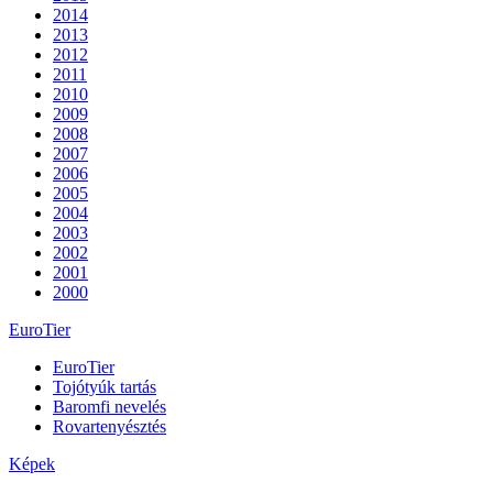
2014
2013
2012
2011
2010
2009
2008
2007
2006
2005
2004
2003
2002
2001
2000
EuroTier
EuroTier
Tojótyúk tartás
Baromfi nevelés
Rovartenyésztés
Képek