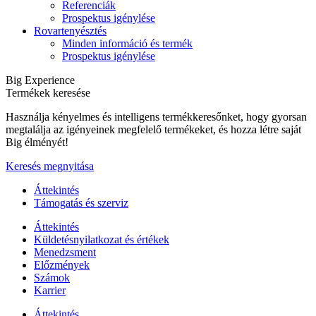
Referenciák
Prospektus igénylése
Rovartenyésztés
Minden információ és termék
Prospektus igénylése
Big Experience
Termékek keresése
Használja kényelmes és intelligens termékkeresőnket, hogy gyorsan
megtalálja az igényeinek megfelelő termékeket, és hozza létre saját
Big élményét!
Keresés megnyitása
Áttekintés
Támogatás és szerviz
Áttekintés
Küldetésnyilatkozat és értékek
Menedzsment
Előzmények
Számok
Karrier
Áttekintés