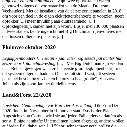
Opfokker én stroomproducent
Zijn twee opfokstallen waren
gebouwd volgens de voorwaarden van de Maatlat Duurzame
Veehouderij. Met de installatie van de eerste zonnepanelen in 2018
om voor een deel in de eigen elektriciteitsbehoefte te voorzien, geeft
opfokker [...] meer invulling aan duurzaamheid. [...]
Opfoklegbedrijf, samen met zijn vrouw Lijsje, met 130.000 plaatsen
in twee stallen, beide ingericht met Big Dutchman-rijenvolières met
daartussen oplierbare plateaus.[...]
Pluimvee oktober 2020
Legkippenhouders [...] staan 7 jaar later nog steeds pal achter hun
keuze voor koloniehuisvesting [...]
"Met Big Dutchman zijn we dan
naar Belfast gevlogen waar ze het eerste groot legkippenbedrijf met
dit systeem uitgerust hadden. Ons besluit stond vast, dit systeem
paste het best in onze visie en bij onze schaalgrootte", zijn zowel
Johan als zijn zoon Jan het duidelijk eens.
Land&Forst 22/2020
Unsichere Gemengelage vor EuroTier Ausstellung
Die EuroTier
2020 findet im November in Hannover statt. Das ist der Plan.
Angesichts von Corona wird sie auf jeden Fall anders verlaufen als
sonst. Einige namhafte Unternehmen haben abgesagt, andere wollen
auf jeden Fall dabei sein [...] "Sehr, sehr schwer gefallen" ist die