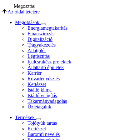
Megosztás
Az oldal tetejére
Megoldások
Energiamegtakarítás
Finanszírozás
Digitalizáció
Trágyakezelés
Állatjólét
Légtisztítás
Kulcsrakész projektek
Állattartó épületek
Karrier
Rovartenyésztés
Kertészet
Istálló klíma
Istálló világítás
Takarmányadagolás
Üzletágaink
Termékek
Tojótyúk tartás
Kertészet
Baromfi nevelés
Rovartenyésztés