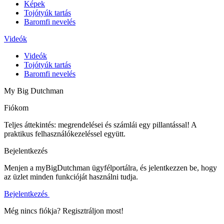
Képek
Tojótyúk tartás
Baromfi nevelés
Videók
Videók
Tojótyúk tartás
Baromfi nevelés
My Big Dutchman
Fiókom
Teljes áttekintés: megrendelései és számlái egy pillantással! A
praktikus felhasználókezeléssel együtt.
Bejelentkezés
Menjen a myBigDutchman ügyfélportálra, és jelentkezzen be, hogy
az üzlet minden funkcióját használni tudja.
Bejelentkezés
Még nincs fiókja? Regisztráljon most!