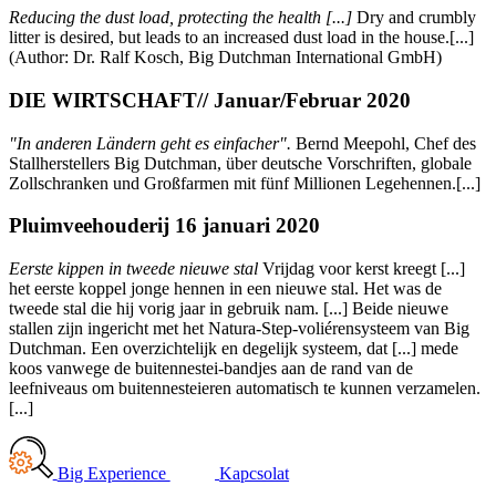
Reducing the dust load, protecting the health [...]
Dry and crumbly
litter is desired, but leads to an increased dust load in the house.[...]
(Author: Dr. Ralf Kosch, Big Dutchman International GmbH)
DIE WIRTSCHAFT// Januar/Februar 2020
"In anderen Ländern geht es einfacher"
.
Bernd Meepohl, Chef des
Stallherstellers Big Dutchman, über deutsche Vorschriften, globale
Zollschranken und Großfarmen mit fünf Millionen Legehennen.[...]
Pluimveehouderij 16 januari 2020
Eerste kippen in tweede nieuwe stal
Vrijdag voor kerst kreegt [...]
het eerste koppel jonge hennen in een nieuwe stal. Het was de
tweede stal die hij vorig jaar in gebruik nam. [...] Beide nieuwe
stallen zijn ingericht met het Natura-Step-voliérensysteem van Big
Dutchman. Een overzichtelijk en degelijk systeem, dat [...] mede
koos vanwege de buitennestei-bandjes aan de rand van de
leefniveaus om buitennesteieren automatisch te kunnen verzamelen.
[...]
Big Experience
Kapcsolat