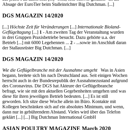
Absage der EuroTier beim Stalleinrichter Big Dutchman. [...]
DGS MAGAZIN 14/2020
[...]
Höchste Zeit für Veränderungen
[...]
Internationale Bioland-
Geflügeltagung
[...]
1
- Am zweiten Tag der Veranstaltung wurden
in drei Gruppen Praxisbetriebe besucht. Dazu gehörte u.a. der
Betrieb [...] mit 6000 Legehennen ...
2
- ...sowie im Anschluß daran
der Stallausrüster Big Dutchman. [...]
DGS MAGAZIN 14/2020
Wie die Geflügelbranche mit der Ausnahme umgeht
Was in Asien
begann, breitete sich bis nach Deutschland aus. Seit einigen Wochen
herrscht auch in der Bundesrepublik der Ausnahmezustand aufgrund
des Coronavirus. Die DGS hat Akteure der Geflügelbranche
befragt, wie sie mit den aktuellen Gegebenheiten umgehen und was
diese für ihren jeweiligen Betrieb bedeuten. [...] Es ist still
geworden. Ich sitze diese Woche allein im Büro. Kontakte mit
Kollegen beschränken sich auf ein absolutes Minimum, und wenn,
dann nur in gebührendem Abstand. Vieles wird über das Telefon
geklärt [...] [...] Big Dutchman International GmbH
ASIAN POULTRY MAGAZINE March 2020