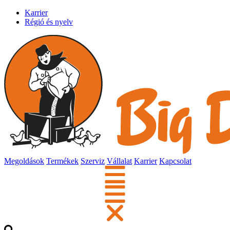
Karrier
Régió és nyelv
Megoldások
Termékek
Szerviz
Vállalat
Karrier
Kapcsolat