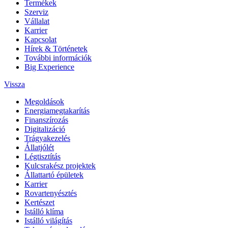
Termékek
Szerviz
Vállalat
Karrier
Kapcsolat
Hírek & Történetek
További információk
Big Experience
Vissza
Megoldások
Energiamegtakarítás
Finanszírozás
Digitalizáció
Trágyakezelés
Állatjólét
Légtisztítás
Kulcsrakész projektek
Állattartó épületek
Karrier
Rovartenyésztés
Kertészet
Istálló klíma
Istálló világítás