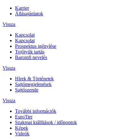
Karrier
Állásajánlatok
Vissza
Kapcsolat
Kapcsolat
Prospektus igénylése
Tojótyúk tartás
Baromfi nevelés
Vissza
Hírek & Történetek
Sajtómegjelenések
Sajtószemle
Vissza
További információk
EuroTier
Szakmai kiállítások / időpontok
Képek
Videók