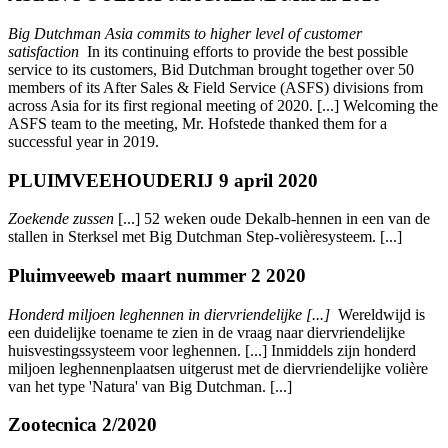
Big Dutchman Asia commits to higher level of customer
satisfaction
In its continuing efforts to provide the best possible
service to its customers, Bid Dutchman brought together over 50
members of its After Sales & Field Service (ASFS) divisions from
across Asia for its first regional meeting of 2020. [...] Welcoming the
ASFS team to the meeting, Mr. Hofstede thanked them for a
successful year in 2019.
PLUIMVEEHOUDERIJ 9 april 2020
Zoekende zussen
[...] 52 weken oude Dekalb-hennen in een van de
stallen in Sterksel met Big Dutchman Step-volièresysteem. [...]
Pluimveeweb maart nummer 2 2020
Honderd miljoen leghennen in diervriendelijke [...]
Wereldwijd is
een duidelijke toename te zien in de vraag naar diervriendelijke
huisvestingssysteem voor leghennen. [...] Inmiddels zijn honderd
miljoen leghennenplaatsen uitgerust met de diervriendelijke volière
van het type 'Natura' van Big Dutchman. [...]
Zootecnica 2/2020