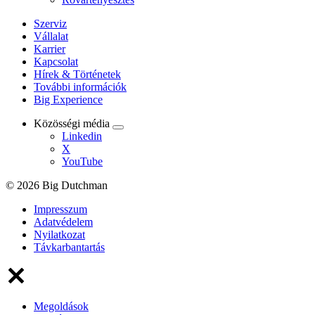
Szerviz
Vállalat
Karrier
Kapcsolat
Hírek & Történetek
További információk
Big Experience
Közösségi média
Linkedin
X
YouTube
© 2026 Big Dutchman
Impresszum
Adatvédelem
Nyilatkozat
Távkarbantartás
Megoldások