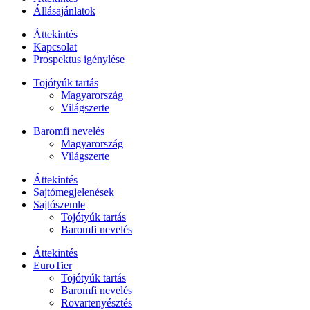
Állásajánlatok
Áttekintés
Kapcsolat
Prospektus igénylése
Tojótyúk tartás
Magyarország
Világszerte
Baromfi nevelés
Magyarország
Világszerte
Áttekintés
Sajtómegjelenések
Sajtószemle
Tojótyúk tartás
Baromfi nevelés
Áttekintés
EuroTier
Tojótyúk tartás
Baromfi nevelés
Rovartenyésztés