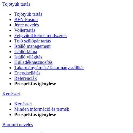
Tojótyúk tartás
Tojótyúk tartás
BFN Fusion
Jérce nevelés
Voliertartás
Feljavított ketrec rendszerek
Tojó szülőpár tartás
Istálló management
Istálló klíma
Istálló világítás
Hulladékhasznosítás
Takarmánytárolás/Takarmányszállítás
Energiaellátás
Referenciák
Prospektus igénylése
Kertészet
Kertészet
Minden információ és termék
Prospektus igénylése
Baromfi nevelés