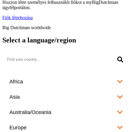
Hozzon létre személyes felhasználói fiókot a myBigDutchman
ügyfélportálon.
Fiók létrehozása
Big Dutchman worldwide
Select a language/region
Africa
Algeria
Asia
العربية
Afghanistan
Australia/Oceania
Angola
English
www.bigdutchman.co.za
Australia
Europe
Bangladesh
Benin