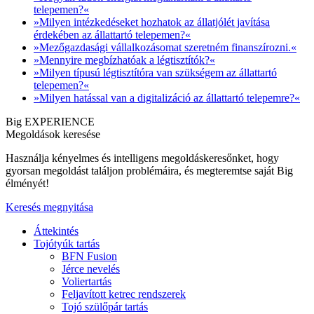
telepemen?«
»Milyen intézkedéseket hozhatok az állatjólét javítása
érdekében az állattartó telepemen?«
»Mezőgazdasági vállalkozásomat szeretném finanszírozni.«
»Mennyire megbízhatóak a légtisztítók?«
»Milyen típusú légtisztítóra van szükségem az állattartó
telepemen?«
»Milyen hatással van a digitalizáció az állattartó telepemre?«
Big EXPERIENCE
Megoldások keresése
Használja kényelmes és intelligens megoldáskeresőnket, hogy
gyorsan megoldást találjon problémáira, és megteremtse saját Big
élményét!
Keresés megnyitása
Áttekintés
Tojótyúk tartás
BFN Fusion
Jérce nevelés
Voliertartás
Feljavított ketrec rendszerek
Tojó szülőpár tartás