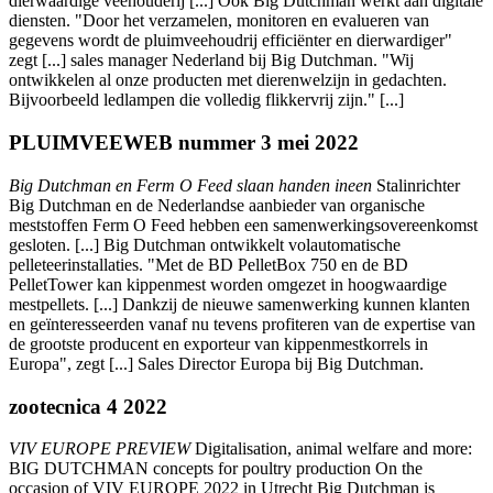
dierwaardige veehouderij [...] Ook Big Dutchman werkt aan digitale
diensten. "Door het verzamelen, monitoren en evalueren van
gegevens wordt de pluimveehoudrij efficiënter en dierwardiger"
zegt [...] sales manager Nederland bij Big Dutchman. "Wij
ontwikkelen al onze producten met dierenwelzijn in gedachten.
Bijvoorbeeld ledlampen die volledig flikkervrij zijn." [...]
PLUIMVEEWEB nummer 3 mei 2022
Big Dutchman en Ferm O Feed slaan handen ineen
Stalinrichter
Big Dutchman en de Nederlandse aanbieder van organische
meststoffen Ferm O Feed hebben een samenwerkingsovereenkomst
gesloten. [...] Big Dutchman ontwikkelt volautomatische
pelleteerinstallaties. "Met de BD PelletBox 750 en de BD
PelletTower kan kippenmest worden omgezet in hoogwaardige
mestpellets. [...] Dankzij de nieuwe samenwerking kunnen klanten
en geïnteresseerden vanaf nu tevens profiteren van de expertise van
de grootste producent en exporteur van kippenmestkorrels in
Europa", zegt [...] Sales Director Europa bij Big
Dutchman.
zootecnica 4 2022
VIV EUROPE PREVIEW
Digitalisation, animal welfare and more:
BIG DUTCHMAN concepts for poultry production On the
occasion of VIV EUROPE 2022 in Utrecht Big Dutchman is