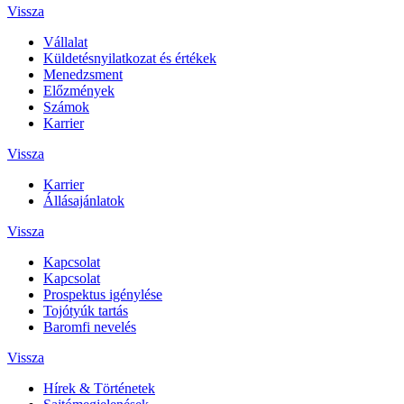
Vissza
Vállalat
Küldetésnyilatkozat és értékek
Menedzsment
Előzmények
Számok
Karrier
Vissza
Karrier
Állásajánlatok
Vissza
Kapcsolat
Kapcsolat
Prospektus igénylése
Tojótyúk tartás
Baromfi nevelés
Vissza
Hírek & Történetek