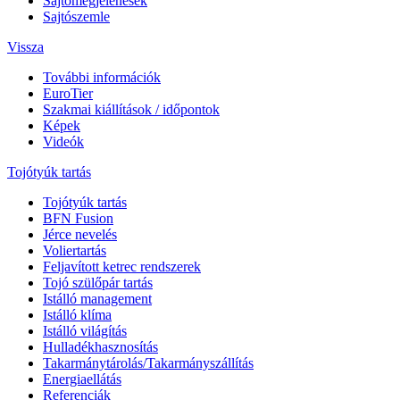
Sajtómegjelenések
Sajtószemle
Vissza
További információk
EuroTier
Szakmai kiállítások / időpontok
Képek
Videók
Tojótyúk tartás
Tojótyúk tartás
BFN Fusion
Jérce nevelés
Voliertartás
Feljavított ketrec rendszerek
Tojó szülőpár tartás
Istálló management
Istálló klíma
Istálló világítás
Hulladékhasznosítás
Takarmánytárolás/Takarmányszállítás
Energiaellátás
Referenciák