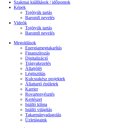
Szakmai kiállítások / időpontok
Képek
Tojótyúk tartás
Baromfi nevelés
Videók
Tojótyúk tartás
Baromfi nevelés
Megoldások
Energiamegtakarítás
Finanszírozás
Digitalizáció
Trágyakezelés
Állatjólét
Légtisztítás
Kulcsrakész projektek
Állattartó épületek
Karrier
Rovartenyésztés
Kertészet
Istálló klíma
Istálló világítás
Takarmányadagolás
Üzletágaink