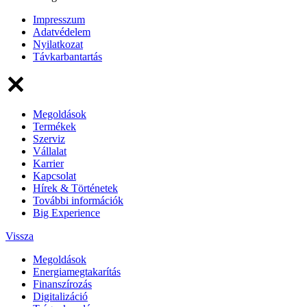
Impresszum
Adatvédelem
Nyilatkozat
Távkarbantartás
Megoldások
Termékek
Szerviz
Vállalat
Karrier
Kapcsolat
Hírek & Történetek
További információk
Big Experience
Vissza
Megoldások
Energiamegtakarítás
Finanszírozás
Digitalizáció