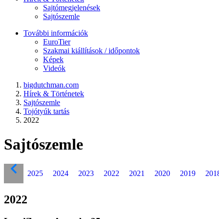
Sajtómegjelenések
Sajtószemle
További információk
EuroTier
Szakmai kiállítások / időpontok
Képek
Videók
bigdutchman.com
Hírek & Történetek
Sajtószemle
Tojótyúk tartás
2022
Sajtószemle
2025
2024
2023
2022
2021
2020
2019
201
2022