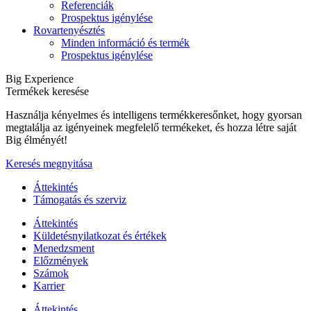
Referenciák
Prospektus igénylése
Rovartenyésztés
Minden információ és termék
Prospektus igénylése
Big Experience
Termékek keresése
Használja kényelmes és intelligens termékkeresőnket, hogy gyorsan
megtalálja az igényeinek megfelelő termékeket, és hozza létre saját
Big élményét!
Keresés megnyitása
Áttekintés
Támogatás és szerviz
Áttekintés
Küldetésnyilatkozat és értékek
Menedzsment
Előzmények
Számok
Karrier
Áttekintés