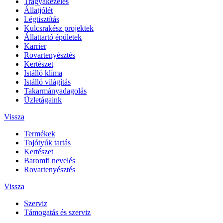
Trágyakezelés
Állatjólét
Légtisztítás
Kulcsrakész projektek
Állattartó épületek
Karrier
Rovartenyésztés
Kertészet
Istálló klíma
Istálló világítás
Takarmányadagolás
Üzletágaink
Vissza
Termékek
Tojótyúk tartás
Kertészet
Baromfi nevelés
Rovartenyésztés
Vissza
Szerviz
Támogatás és szerviz