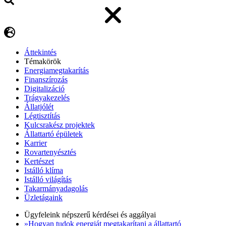
Áttekintés
Témakörök
Energiamegtakarítás
Finanszírozás
Digitalizáció
Trágyakezelés
Állatjólét
Légtisztítás
Kulcsrakész projektek
Állattartó épületek
Karrier
Rovartenyésztés
Kertészet
Istálló klíma
Istálló világítás
Takarmányadagolás
Üzletágaink
Ügyfeleink népszerű kérdései és aggályai
»Hogyan tudok energiát megtakarítani a állattartó