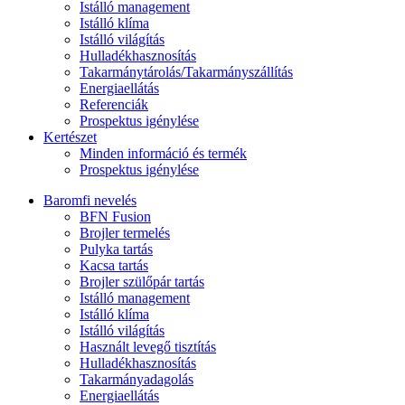
Istálló management
Istálló klíma
Istálló világítás
Hulladékhasznosítás
Takarmánytárolás/Takarmányszállítás
Energiaellátás
Referenciák
Prospektus igénylése
Kertészet
Minden információ és termék
Prospektus igénylése
Baromfi nevelés
BFN Fusion
Brojler termelés
Pulyka tartás
Kacsa tartás
Brojler szülőpár tartás
Istálló management
Istálló klíma
Istálló világítás
Használt levegő tisztítás
Hulladékhasznosítás
Takarmányadagolás
Energiaellátás