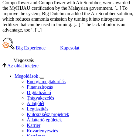
CompoTower and CompoTower with Air Scrubber, were awarded
the MyHIJAU certification by the Malaysian government. [...] To
improve the system, Big Dutchman added the Air Scrubber solution,
which reduces ammonia emission by turning it into nitrogenous
fertilizer that can be used in farming. [...] "The lack of odor is an
advantage, too". [...]
Big Experience
Kapcsolat
Megosztás
Az oldal tetejére
Megoldások
Energiamegtakarítás
Finanszírozás
Digitalizáció
Trágyakezelés
Állatjólét
Légtisztítás
Kulcsrakész projektek
Állattartó épületek
Karrier
Rovartenyésztés