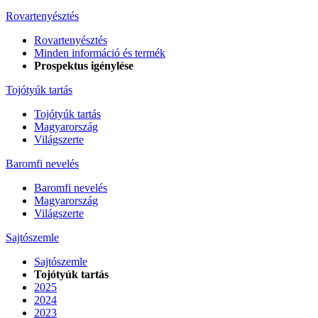
Rovartenyésztés
Rovartenyésztés
Minden információ és termék
Prospektus igénylése
Tojótyúk tartás
Tojótyúk tartás
Magyarország
Világszerte
Baromfi nevelés
Baromfi nevelés
Magyarország
Világszerte
Sajtószemle
Sajtószemle
Tojótyúk tartás
2025
2024
2023