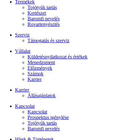
Termékek
Tojótyúk tartás
Kertészet
Baromfi nevelés
Rovartenyésztés
Szerviz
Támogatás és szerviz
Vállalat
Küldetésnyilatkozat és értékek
Menedzsment
Előzmények
Számok
Karrier
Karrier
Állásajánlatok
Kapcsolat
Kapcsolat
Prospektus igénylése
Tojótyúk tartás
Baromfi nevelés
Hírek & Történetek