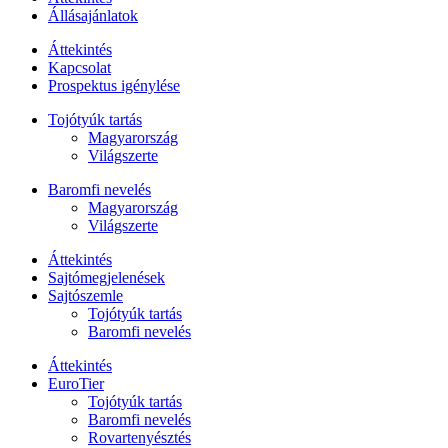
Állásajánlatok
Áttekintés
Kapcsolat
Prospektus igénylése
Tojótyúk tartás
Magyarország
Világszerte
Baromfi nevelés
Magyarország
Világszerte
Áttekintés
Sajtómegjelenések
Sajtószemle
Tojótyúk tartás
Baromfi nevelés
Áttekintés
EuroTier
Tojótyúk tartás
Baromfi nevelés
Rovartenyésztés