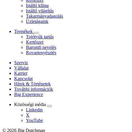
Kertészet
Istálló klíma
Istálló világítás
Takarmányadagolás
Üzletágaink
Termékek
Tojótyúk tartás
Kertészet
Baromfi nevelés
Rovartenyésztés
Szerviz
Vállalat
Karrier
Kapcsolat
Hírek & Történetek
További információk
Big Experience
Közösségi média
Linkedin
X
YouTube
© 2026 Big Dutchman