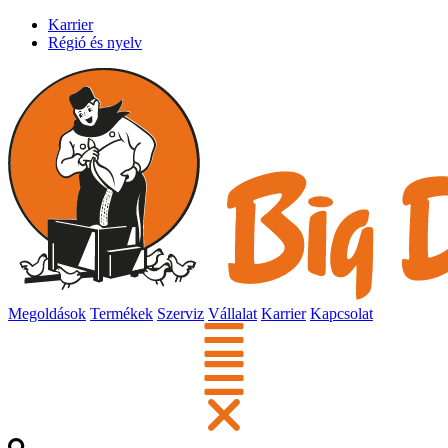
Karrier
Régió és nyelv
Megoldások
Termékek
Szerviz
Vállalat
Karrier
Kapcsolat