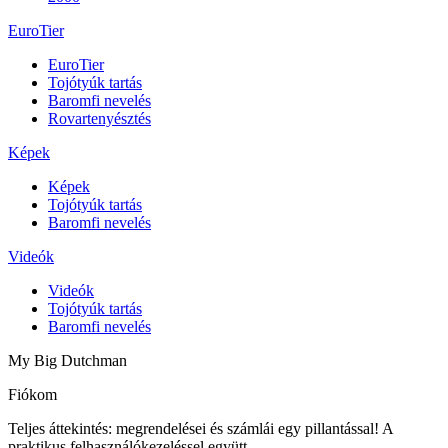
EuroTier
EuroTier
Tojótyúk tartás
Baromfi nevelés
Rovartenyésztés
Képek
Képek
Tojótyúk tartás
Baromfi nevelés
Videók
Videók
Tojótyúk tartás
Baromfi nevelés
My Big Dutchman
Fiókom
Teljes áttekintés: megrendelései és számlái egy pillantással! A
praktikus felhasználókezeléssel együtt.