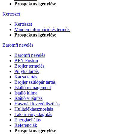
Prospektus igénylése
Kertészet
Kertészet
Minden információ és termék
Prospektus igénylése
Baromfi nevelés
Baromfi nevelés
BFN Fusion
Brojler termelés
Pulyka tartás
Kacsa tartás
Brojler szülőpár tartás
Istálló management
Istálló klíma
Istálló világítás
Használt levegő tisztítás
Hulladékhasznosítás
Takarmányadagolás
Energiaellátás
Referenciák
Prospektus igénylése