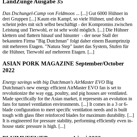
LandZunge Ausgabe 35
Das Dschungel-Camp von Feldmoos
... [...] Gut 6000 Hühner in
drei Gruppen [...] Kaum ein Kampf, so viele Hühner, und doch
scheint jedes mit sich selbst beschäftigt - der Kompromiss zwischen
Leistung und Tierwohl, er ist sehr wohl möglich. [...] Die Hühner
klettern und flattern hinauf und hinunter - der neue Stall der
bekannten Firma "Big Dutchman" folgt daher einem Baumprinzip
mit mehreren Etagen. "Natura Step" lautet das System, Stufen für
die Hühner, Tierwohl auf mehreren Etagen. [...]
ASIAN PORK MAGAZINE September/October
2022
Energy savings with big Dutchman's AirMaster EVO
Big
Dutchman's new energy efficient AirMaster EVO fan is set to
revolutionize the way egg, poultry, and pig houses are ventilated.
Made specifically for the Asian market, it represents an evolution in
fans for tunnel ventilation environments. [...] It comes in a 3 or 6-
blade configuration to meet specific ventilation needs and is built
tough with glass fiber reinforced blades for maximum durability. [...]
It is engineered for pressure stability, performing efficiently even in-
house static pressure is high. [...]