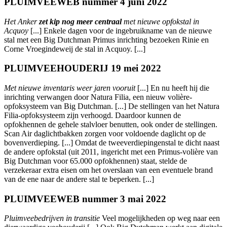
PLUIMVEEWEB nummer 4 juni 2022
Het Anker
zet kip nog meer centraal
met nieuwe opfokstal in
Acquoy
[...] Enkele dagen voor de ingebruikname van de nieuwe
stal met een Big Dutchman Primus inrichting bezoeken Rinie en
Corne Vroegindeweij de stal in Acquoy. [...]
PLUIMVEEHOUDERIJ 19 mei 2022
Met nieuwe inventaris weer jaren vooruit
[...] En nu heeft hij die
inrichting verwangen door Natura Filia, een nieuw volière-
opfoksysteem van Big Dutchman. [...] De stellingen van het Natura
Filia-opfoksysteem zijn verhoogd. Daardoor kunnen de
opfokhennen de gehele stalvloer benutten, ook onder de stellingen.
Scan Air daglichtbakken zorgen voor voldoende daglicht op de
bovenverdieping. [...] Omdat de tweeverdiepingenstal te dicht naast
de andere opfokstal (uit 2011, ingericht met een Primus-volière van
Big Dutchman voor 65.000 opfokhennen) staat, stelde de
verzekeraar extra eisen om het overslaan van een eventuele brand
van de ene naar de andere stal te beperken. [...]
PLUIMVEEWEB nummer 3 mai 2022
Pluimveebedrijven in transitie
Veel mogelijkheden op weg naar een