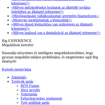
telepemen?«
»Milyen intézkedéseket hozhatok az állatjólét javítása
érdekében az állattartó telepemen?«
»Mezőgazdasági vállalkozásomat szeretném finanszírozni.«
»Mennyire megbízhatóak a légtisztítók?«
»Milyen típusú légtisztítóra van szükségem az állattartó
telepemen?«
»Milyen hatással van a digitalizáció az állattartó telepemre?«
Big EXPERIENCE
Megoldások keresése
Használja kényelmes és intelligens megoldáskeresőnket, hogy
gyorsan megoldást találjon problémáira, és megteremtse saját Big
élményét!
Keresés megnyitása
Áttekintés
Tojótyúk tartás
BFN Fusion
Jérce nevelés
Voliertartás
Feljavított ketrec rendszerek
Tojó szülőpár tartás