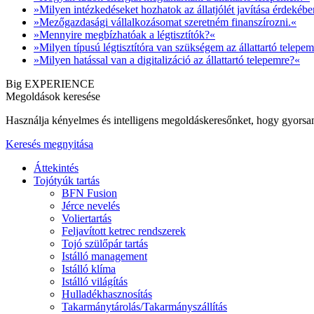
»Milyen intézkedéseket hozhatok az állatjólét javítása érdekébe
»Mezőgazdasági vállalkozásomat szeretném finanszírozni.«
»Mennyire megbízhatóak a légtisztítók?«
»Milyen típusú légtisztítóra van szükségem az állattartó telepe
»Milyen hatással van a digitalizáció az állattartó telepemre?«
Big EXPERIENCE
Megoldások keresése
Használja kényelmes és intelligens megoldáskeresőnket, hogy gyorsan
Keresés megnyitása
Áttekintés
Tojótyúk tartás
BFN Fusion
Jérce nevelés
Voliertartás
Feljavított ketrec rendszerek
Tojó szülőpár tartás
Istálló management
Istálló klíma
Istálló világítás
Hulladékhasznosítás
Takarmánytárolás/Takarmányszállítás