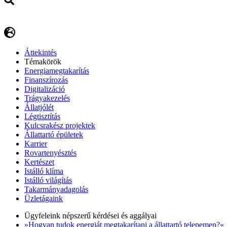
Áttekintés
Témakörök
Energiamegtakarítás
Finanszírozás
Digitalizáció
Trágyakezelés
Állatjólét
Légtisztítás
Kulcsrakész projektek
Állattartó épületek
Karrier
Rovartenyésztés
Kertészet
Istálló klíma
Istálló világítás
Takarmányadagolás
Üzletágaink
Ügyfeleink népszerű kérdései és aggályai
»Hogyan tudok energiát megtakarítani a állattartó telepemen?«