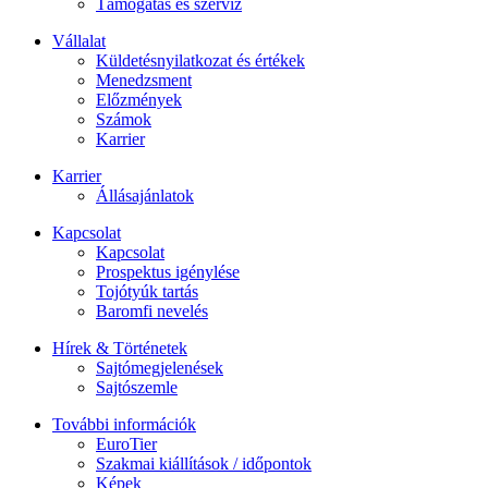
Támogatás és szerviz
Vállalat
Küldetésnyilatkozat és értékek
Menedzsment
Előzmények
Számok
Karrier
Karrier
Állásajánlatok
Kapcsolat
Kapcsolat
Prospektus igénylése
Tojótyúk tartás
Baromfi nevelés
Hírek & Történetek
Sajtómegjelenések
Sajtószemle
További információk
EuroTier
Szakmai kiállítások / időpontok
Képek