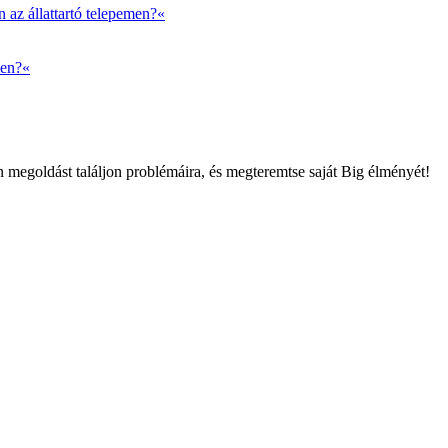
n az állattartó telepemen?«
men?«
 megoldást találjon problémáira, és megteremtse saját Big élményét!