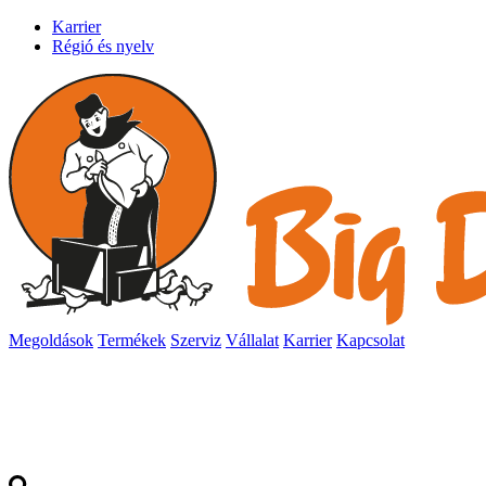
Karrier
Régió és nyelv
Megoldások
Termékek
Szerviz
Vállalat
Karrier
Kapcsolat