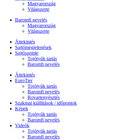
Magyarország
Világszerte
Baromfi nevelés
Magyarország
Világszerte
Áttekintés
Sajtómegjelenések
Sajtószemle
Tojótyúk tartás
Baromfi nevelés
Áttekintés
EuroTier
Tojótyúk tartás
Baromfi nevelés
Rovartenyésztés
Szakmai kiállítások / időpontok
Képek
Tojótyúk tartás
Baromfi nevelés
Videók
Tojótyúk tartás
Baromfi nevelés