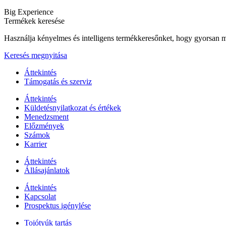
Big Experience
Termékek keresése
Használja kényelmes és intelligens termékkeresőnket, hogy gyorsan me
Keresés megnyitása
Áttekintés
Támogatás és szerviz
Áttekintés
Küldetésnyilatkozat és értékek
Menedzsment
Előzmények
Számok
Karrier
Áttekintés
Állásajánlatok
Áttekintés
Kapcsolat
Prospektus igénylése
Tojótyúk tartás