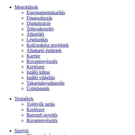
Megoldások
Energiamegtakarítás
Finanszírozás
Digitalizáció
Trágyakezelés
Állatjólét
Légtisztítás
Kulcsrakész projektek
Állattartó épületek
Karrier
Rovartenyésztés
Kertészet
Istálló klíma
Istálló világítás
Takarmányadagolás
Üzletágaink
Termékek
Tojótyúk tartás
Kertészet
Baromfi nevelés
Rovartenyésztés
Szerviz