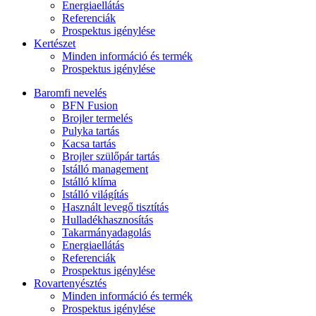
Energiaellátás
Referenciák
Prospektus igénylése
Kertészet
Minden információ és termék
Prospektus igénylése
Baromfi nevelés
BFN Fusion
Brojler termelés
Pulyka tartás
Kacsa tartás
Brojler szülőpár tartás
Istálló management
Istálló klíma
Istálló világítás
Használt levegő tisztítás
Hulladékhasznosítás
Takarmányadagolás
Energiaellátás
Referenciák
Prospektus igénylése
Rovartenyésztés
Minden információ és termék
Prospektus igénylése