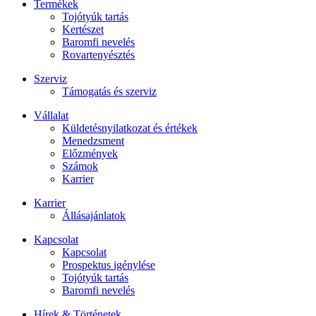
Termékek
Tojótyúk tartás
Kertészet
Baromfi nevelés
Rovartenyésztés
Szerviz
Támogatás és szerviz
Vállalat
Küldetésnyilatkozat és értékek
Menedzsment
Előzmények
Számok
Karrier
Karrier
Állásajánlatok
Kapcsolat
Kapcsolat
Prospektus igénylése
Tojótyúk tartás
Baromfi nevelés
Hírek & Történetek