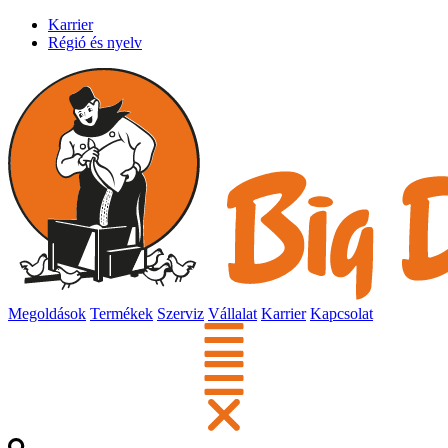
Karrier
Régió és nyelv
Megoldások
Termékek
Szerviz
Vállalat
Karrier
Kapcsolat