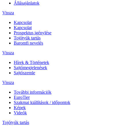
Állásajánlatok
Vissza
Kapcsolat
Kapcsolat
Prospektus igénylése
Tojótyúk tartás
Baromfi nevelés
Vissza
Hírek & Történetek
Sajtómegjelenések
Sajtószemle
Vissza
További információk
EuroTier
Szakmai kiállítások / időpontok
Képek
Videók
Tojótyúk tartás