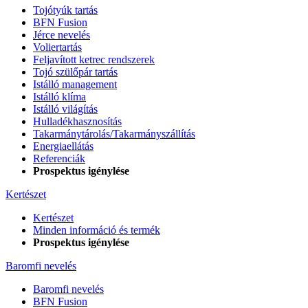
Tojótyúk tartás
BFN Fusion
Jérce nevelés
Voliertartás
Feljavított ketrec rendszerek
Tojó szülőpár tartás
Istálló management
Istálló klíma
Istálló világítás
Hulladékhasznosítás
Takarmánytárolás/Takarmányszállítás
Energiaellátás
Referenciák
Prospektus igénylése
Kertészet
Kertészet
Minden információ és termék
Prospektus igénylése
Baromfi nevelés
Baromfi nevelés
BFN Fusion