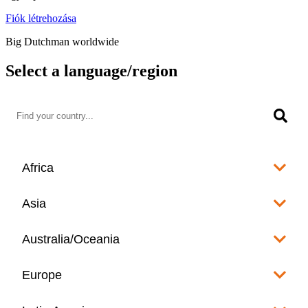
Fiók létrehozása
Big Dutchman worldwide
Select a language/region
Africa
Algeria
Asia
العربية
Afghanistan
Australia/Oceania
Angola
English
www.bigdutchman.co.za
Australia
Europe
Bangladesh
Benin
www.bigdutchman.asia
www.bigdutchman.asia
Français
Albania