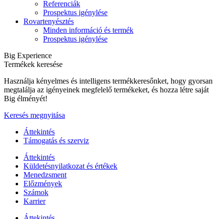
Referenciák
Prospektus igénylése
Rovartenyésztés
Minden információ és termék
Prospektus igénylése
Big Experience
Termékek keresése
Használja kényelmes és intelligens termékkeresőnket, hogy gyorsan
megtalálja az igényeinek megfelelő termékeket, és hozza létre saját
Big élményét!
Keresés megnyitása
Áttekintés
Támogatás és szerviz
Áttekintés
Küldetésnyilatkozat és értékek
Menedzsment
Előzmények
Számok
Karrier
Áttekintés