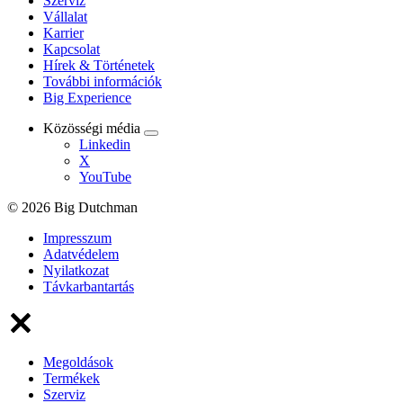
Szerviz
Vállalat
Karrier
Kapcsolat
Hírek & Történetek
További információk
Big Experience
Közösségi média
Linkedin
X
YouTube
© 2026 Big Dutchman
Impresszum
Adatvédelem
Nyilatkozat
Távkarbantartás
Megoldások
Termékek
Szerviz