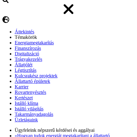
Áttekintés
Témakörök
Energiamegtakarítás
Finanszírozás
Digitalizáció
Trágyakezelés
Állatjólét
Légtisztítás
Kulcsrakész projektek
Állattartó épületek
Karrier
Rovartenyésztés
Kertészet
Istálló klíma
Istálló világítás
Takarmányadagolás
Üzletágaink
Ügyfeleink népszerű kérdései és aggályai
»Hogyan tudok energiát megtakarítani a állattartó