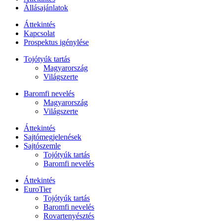
Állásajánlatok
Áttekintés
Kapcsolat
Prospektus igénylése
Tojótyúk tartás
Magyarország
Világszerte
Baromfi nevelés
Magyarország
Világszerte
Áttekintés
Sajtómegjelenések
Sajtószemle
Tojótyúk tartás
Baromfi nevelés
Áttekintés
EuroTier
Tojótyúk tartás
Baromfi nevelés
Rovartenyésztés