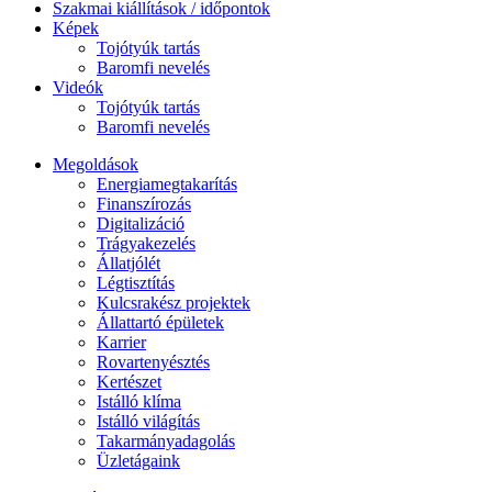
Szakmai kiállítások / időpontok
Képek
Tojótyúk tartás
Baromfi nevelés
Videók
Tojótyúk tartás
Baromfi nevelés
Megoldások
Energiamegtakarítás
Finanszírozás
Digitalizáció
Trágyakezelés
Állatjólét
Légtisztítás
Kulcsrakész projektek
Állattartó épületek
Karrier
Rovartenyésztés
Kertészet
Istálló klíma
Istálló világítás
Takarmányadagolás
Üzletágaink