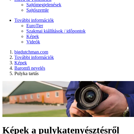
Sajtómegjelenések
Sajtószemle
További információk
EuroTier
Szakmai kiállítások / időpontok
Képek
Videók
bigdutchman.com
További információk
Képek
Baromfi nevelés
Pulyka tartás
Képek a pulykatenyésztésről