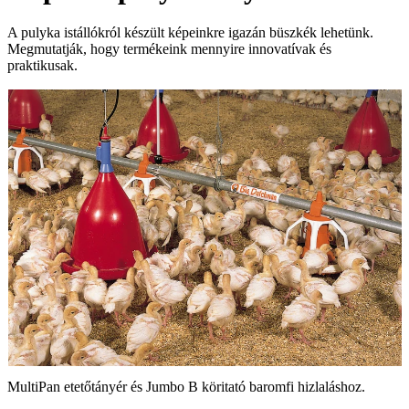
A pulyka istállókról készült képeinkre igazán büszkék lehetünk.
Megmutatják, hogy termékeink mennyire innovatívak és
praktikusak.
G
MultiPan etetőtányér és Jumbo B köritató baromfi hizlaláshoz.