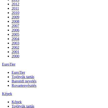
2012
2011
2010
2009
2008
2007
2006
2005
2004
2003
2002
2001
2000
EuroTier
EuroTier
Tojótyúk tartás
Baromfi nevelés
Rovartenyésztés
Képek
Képek
Tojótyúk tartás