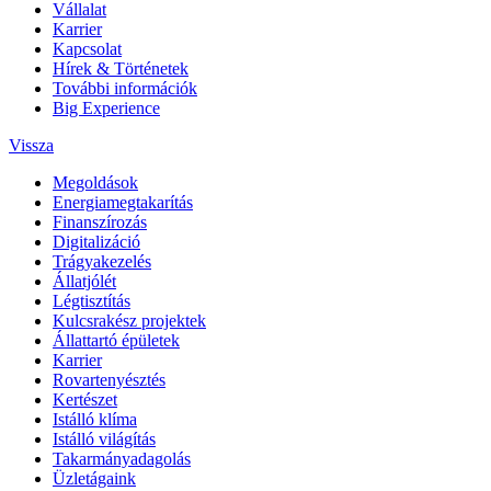
Vállalat
Karrier
Kapcsolat
Hírek & Történetek
További információk
Big Experience
Vissza
Megoldások
Energiamegtakarítás
Finanszírozás
Digitalizáció
Trágyakezelés
Állatjólét
Légtisztítás
Kulcsrakész projektek
Állattartó épületek
Karrier
Rovartenyésztés
Kertészet
Istálló klíma
Istálló világítás
Takarmányadagolás
Üzletágaink