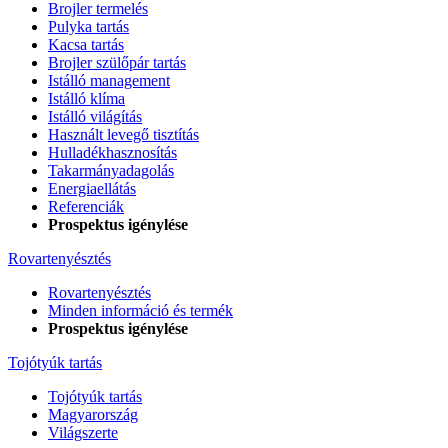
Brojler termelés
Pulyka tartás
Kacsa tartás
Brojler szülőpár tartás
Istálló management
Istálló klíma
Istálló világítás
Használt levegő tisztítás
Hulladékhasznosítás
Takarmányadagolás
Energiaellátás
Referenciák
Prospektus igénylése
Rovartenyésztés
Rovartenyésztés
Minden információ és termék
Prospektus igénylése
Tojótyúk tartás
Tojótyúk tartás
Magyarország
Világszerte