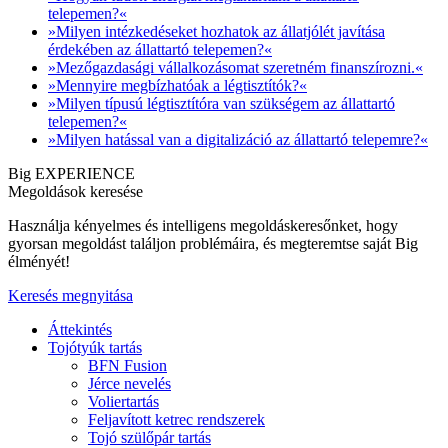
telepemen?«
»Milyen intézkedéseket hozhatok az állatjólét javítása
érdekében az állattartó telepemen?«
»Mezőgazdasági vállalkozásomat szeretném finanszírozni.«
»Mennyire megbízhatóak a légtisztítók?«
»Milyen típusú légtisztítóra van szükségem az állattartó
telepemen?«
»Milyen hatással van a digitalizáció az állattartó telepemre?«
Big EXPERIENCE
Megoldások keresése
Használja kényelmes és intelligens megoldáskeresőnket, hogy
gyorsan megoldást találjon problémáira, és megteremtse saját Big
élményét!
Keresés megnyitása
Áttekintés
Tojótyúk tartás
BFN Fusion
Jérce nevelés
Voliertartás
Feljavított ketrec rendszerek
Tojó szülőpár tartás