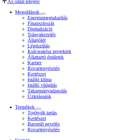
Az oldal tetejére
Megoldások
Energiamegtakarítás
Finanszírozás
Digitalizáció
Trágyakezelés
Állatjólét
Légtisztítás
Kulcsrakész projektek
Állattartó épületek
Karrier
Rovartenyésztés
Kertészet
Istálló klíma
Istálló világítás
Takarmányadagolás
Üzletágaink
Termékek
Tojótyúk tartás
Kertészet
Baromfi nevelés
Rovartenyésztés