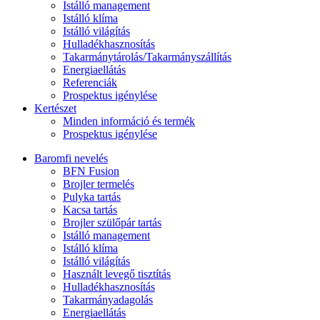
Istálló management
Istálló klíma
Istálló világítás
Hulladékhasznosítás
Takarmánytárolás/Takarmányszállítás
Energiaellátás
Referenciák
Prospektus igénylése
Kertészet
Minden információ és termék
Prospektus igénylése
Baromfi nevelés
BFN Fusion
Brojler termelés
Pulyka tartás
Kacsa tartás
Brojler szülőpár tartás
Istálló management
Istálló klíma
Istálló világítás
Használt levegő tisztítás
Hulladékhasznosítás
Takarmányadagolás
Energiaellátás