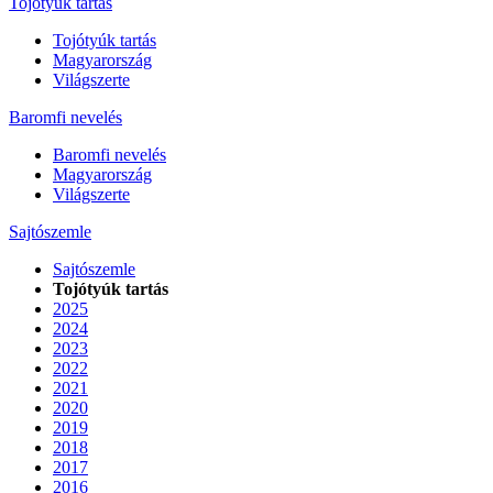
Tojótyúk tartás
Tojótyúk tartás
Magyarország
Világszerte
Baromfi nevelés
Baromfi nevelés
Magyarország
Világszerte
Sajtószemle
Sajtószemle
Tojótyúk tartás
2025
2024
2023
2022
2021
2020
2019
2018
2017
2016