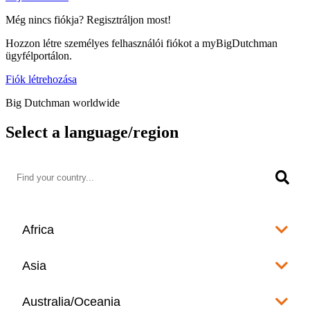
Még nincs fiókja? Regisztráljon most!
Hozzon létre személyes felhasználói fiókot a myBigDutchman
ügyfélportálon.
Fiók létrehozása
Big Dutchman worldwide
Select a language/region
Africa
Algeria
Asia
العربية
Afghanistan
Australia/Oceania
Angola