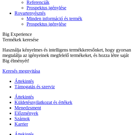
Referenciák
Prospektus igénylése
Rovartenyésztés
Minden információ és termék
Prospektus igénylése
Big Experience
Termékek keresése
Használja kényelmes és intelligens termékkeresőnket, hogy gyorsan
megtalálja az igényeinek megfelelő termékeket, és hozza létre saját
Big élményét!
Keresés megnyitása
Áttekintés
Támogatás és szerviz
Áttekintés
Küldetésnyilatkozat és értékek
Menedzsment
Előzmények
Számok
Karrier
Áttekintés