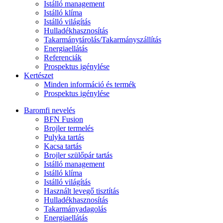
Istálló management
Istálló klíma
Istálló világítás
Hulladékhasznosítás
Takarmánytárolás/Takarmányszállítás
Energiaellátás
Referenciák
Prospektus igénylése
Kertészet
Minden információ és termék
Prospektus igénylése
Baromfi nevelés
BFN Fusion
Brojler termelés
Pulyka tartás
Kacsa tartás
Brojler szülőpár tartás
Istálló management
Istálló klíma
Istálló világítás
Használt levegő tisztítás
Hulladékhasznosítás
Takarmányadagolás
Energiaellátás