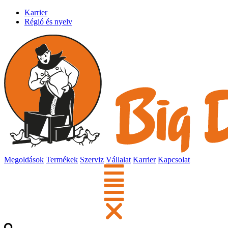
Karrier
Régió és nyelv
Megoldások
Termékek
Szerviz
Vállalat
Karrier
Kapcsolat