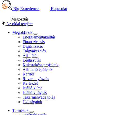
Big Experience
Kapcsolat
Megosztás
Az oldal tetejére
Megoldások
Energiamegtakarítás
Finanszírozás
Digitalizáció
Trágyakezelés
Állatjólét
Légtisztítás
Kulcsrakész projektek
Állattartó épületek
Karrier
Rovartenyésztés
Kertészet
Istálló klíma
Istálló világítás
Takarmányadagolás
Üzletágaink
Termékek