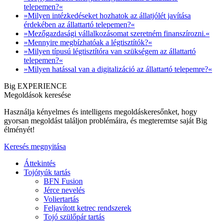
telepemen?«
»Milyen intézkedéseket hozhatok az állatjólét javítása
érdekében az állattartó telepemen?«
»Mezőgazdasági vállalkozásomat szeretném finanszírozni.«
»Mennyire megbízhatóak a légtisztítók?«
»Milyen típusú légtisztítóra van szükségem az állattartó
telepemen?«
»Milyen hatással van a digitalizáció az állattartó telepemre?«
Big EXPERIENCE
Megoldások keresése
Használja kényelmes és intelligens megoldáskeresőnket, hogy
gyorsan megoldást találjon problémáira, és megteremtse saját Big
élményét!
Keresés megnyitása
Áttekintés
Tojótyúk tartás
BFN Fusion
Jérce nevelés
Voliertartás
Feljavított ketrec rendszerek
Tojó szülőpár tartás