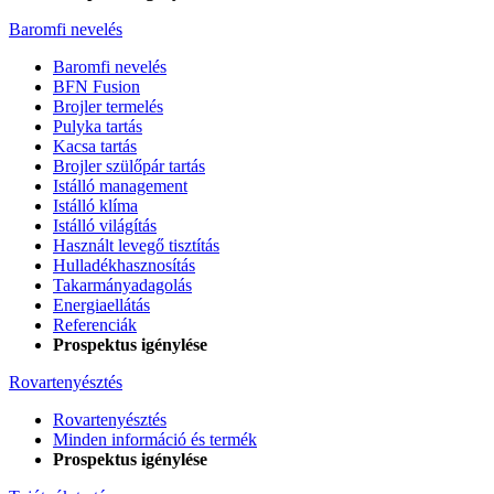
Baromfi nevelés
Baromfi nevelés
BFN Fusion
Brojler termelés
Pulyka tartás
Kacsa tartás
Brojler szülőpár tartás
Istálló management
Istálló klíma
Istálló világítás
Használt levegő tisztítás
Hulladékhasznosítás
Takarmányadagolás
Energiaellátás
Referenciák
Prospektus igénylése
Rovartenyésztés
Rovartenyésztés
Minden információ és termék
Prospektus igénylése