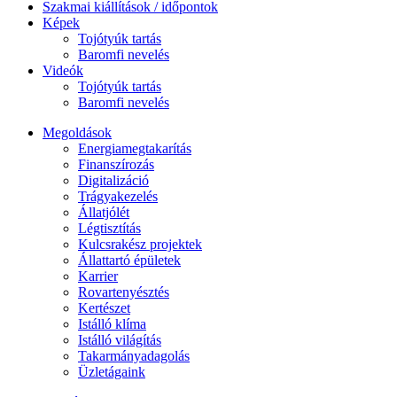
Szakmai kiállítások / időpontok
Képek
Tojótyúk tartás
Baromfi nevelés
Videók
Tojótyúk tartás
Baromfi nevelés
Megoldások
Energiamegtakarítás
Finanszírozás
Digitalizáció
Trágyakezelés
Állatjólét
Légtisztítás
Kulcsrakész projektek
Állattartó épületek
Karrier
Rovartenyésztés
Kertészet
Istálló klíma
Istálló világítás
Takarmányadagolás
Üzletágaink