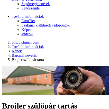
Sajtómegjelenések
Sajtószemle
További információk
EuroTier
Szakmai kiállítások / időpontok
Képek
Videók
bigdutchman.com
További információk
Képek
Baromfi nevelés
Brojler szülőpár tartás
Brojler szülőpár tartás