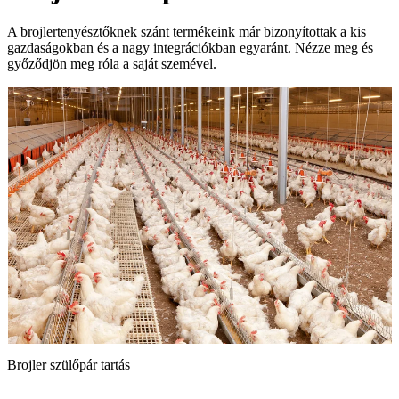
A brojlertenyésztőknek szánt termékeink már bizonyítottak a kis
gazdaságokban és a nagy integrációkban egyaránt. Nézze meg és
győződjön meg róla a saját szemével.
Brojler szülőpár tartás
B