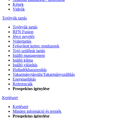
Képek
Videók
Tojótyúk tartás
Tojótyúk tartás
BFN Fusion
Jérce nevelés
Voliertartás
Feljavított ketrec rendszerek
Tojó szülőpár tartás
Istálló management
Istálló klíma
Istálló világítás
Hulladékhasznosítás
Takarmánytárolás/Takarmányszállítás
Energiaellátás
Referenciák
Prospektus igénylése
Kertészet
Kertészet
Minden információ és termék
Prospektus igénylése