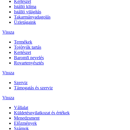
Kertészet
Istálló klíma
Istálló világítás
Takarmányadagolás
Üzletágaink
Vissza
Termékek
Tojótyúk tartás
Kertészet
Baromfi nevelés
Rovartenyésztés
Vissza
Szerviz
Támogatás és szerviz
Vissza
Vállalat
Küldetésnyilatkozat és értékek
Menedzsment
Előzmények
Számok