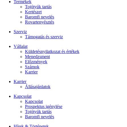
Termékek
Tojótyúk tartás
Kertészet
Baromfi nevelés
Rovartenyésztés
Szerviz
Támogatás és szerviz
Vállalat
Küldetésnyilatkozat és értékek
Menedzsment
Előzmények
Számok
Karrier
Karrier
Állásajánlatok
Kapcsolat
Kapcsolat
Prospektus igénylése
Tojótyúk tartás
Baromfi nevelés
Hírek & Történetek