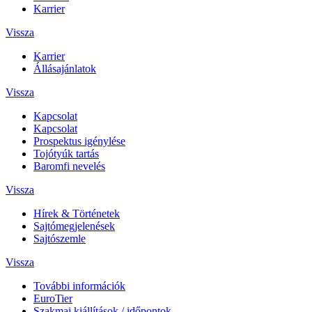
Karrier
Vissza
Karrier
Állásajánlatok
Vissza
Kapcsolat
Kapcsolat
Prospektus igénylése
Tojótyúk tartás
Baromfi nevelés
Vissza
Hírek & Történetek
Sajtómegjelenések
Sajtószemle
Vissza
További információk
EuroTier
Szakmai kiállítások / időpontok