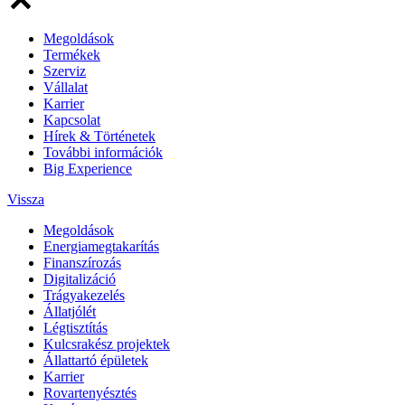
Megoldások
Termékek
Szerviz
Vállalat
Karrier
Kapcsolat
Hírek & Történetek
További információk
Big Experience
Vissza
Megoldások
Energiamegtakarítás
Finanszírozás
Digitalizáció
Trágyakezelés
Állatjólét
Légtisztítás
Kulcsrakész projektek
Állattartó épületek
Karrier
Rovartenyésztés