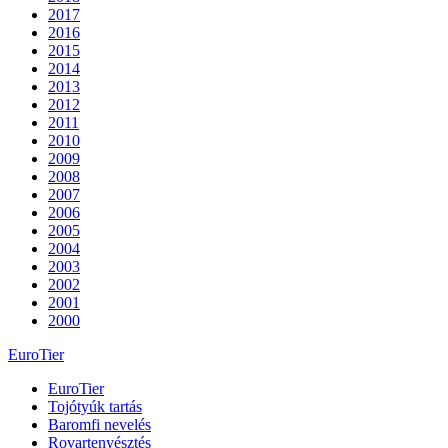
2017
2016
2015
2014
2013
2012
2011
2010
2009
2008
2007
2006
2005
2004
2003
2002
2001
2000
EuroTier
EuroTier
Tojótyúk tartás
Baromfi nevelés
Rovartenyésztés