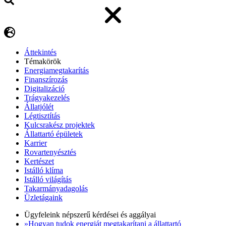
Áttekintés
Témakörök
Energiamegtakarítás
Finanszírozás
Digitalizáció
Trágyakezelés
Állatjólét
Légtisztítás
Kulcsrakész projektek
Állattartó épületek
Karrier
Rovartenyésztés
Kertészet
Istálló klíma
Istálló világítás
Takarmányadagolás
Üzletágaink
Ügyfeleink népszerű kérdései és aggályai
»Hogyan tudok energiát megtakarítani a állattartó