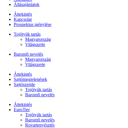
Állásajánlatok
Áttekintés
Kapcsolat
Prospektus igénylése
Tojótyúk tartás
Magyarország
Világszerte
Baromfi nevelés
Magyarország
Világszerte
Áttekintés
Sajtómegjelenések
Sajtószemle
Tojótyúk tartás
Baromfi nevelés
Áttekintés
EuroTier
Tojótyúk tartás
Baromfi nevelés
Rovartenyésztés