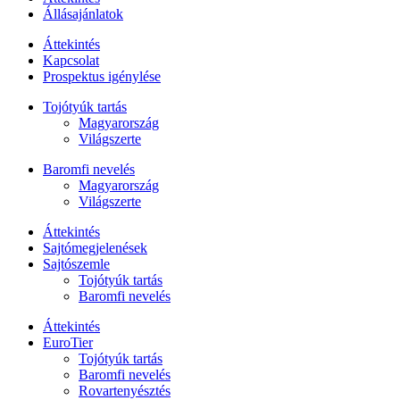
Állásajánlatok
Áttekintés
Kapcsolat
Prospektus igénylése
Tojótyúk tartás
Magyarország
Világszerte
Baromfi nevelés
Magyarország
Világszerte
Áttekintés
Sajtómegjelenések
Sajtószemle
Tojótyúk tartás
Baromfi nevelés
Áttekintés
EuroTier
Tojótyúk tartás
Baromfi nevelés
Rovartenyésztés