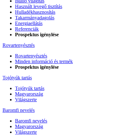
Istálló világítás
Használt levegő tisztítás
Hulladékhasznosítás
Takarmányadagolás
Energiaellátás
Referenciák
Prospektus igénylése
Rovartenyésztés
Rovartenyésztés
Minden információ és termék
Prospektus igénylése
Tojótyúk tartás
Tojótyúk tartás
Magyarország
Világszerte
Baromfi nevelés
Baromfi nevelés
Magyarország
Világszerte