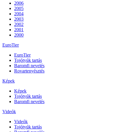
2006
2005
2004
2003
2002
2001
2000
EuroTier
EuroTier
Tojótyúk tartás
Baromfi nevelés
Rovartenyésztés
Képek
Képek
Tojótyúk tartás
Baromfi nevelés
Videók
Videók
Tojótyúk tartás