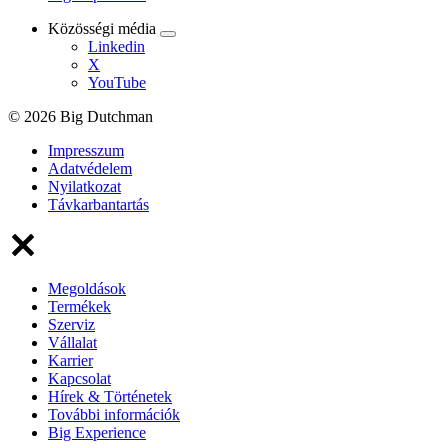
Közösségi média
Linkedin
X
YouTube
© 2026 Big Dutchman
Impresszum
Adatvédelem
Nyilatkozat
Távkarbantartás
Megoldások
Termékek
Szerviz
Vállalat
Karrier
Kapcsolat
Hírek & Történetek
További információk
Big Experience