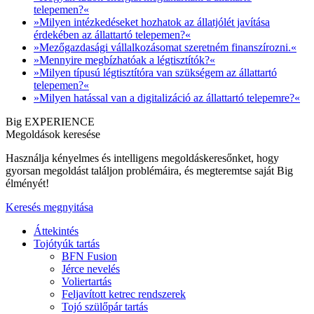
telepemen?«
»Milyen intézkedéseket hozhatok az állatjólét javítása
érdekében az állattartó telepemen?«
»Mezőgazdasági vállalkozásomat szeretném finanszírozni.«
»Mennyire megbízhatóak a légtisztítók?«
»Milyen típusú légtisztítóra van szükségem az állattartó
telepemen?«
»Milyen hatással van a digitalizáció az állattartó telepemre?«
Big EXPERIENCE
Megoldások keresése
Használja kényelmes és intelligens megoldáskeresőnket, hogy
gyorsan megoldást találjon problémáira, és megteremtse saját Big
élményét!
Keresés megnyitása
Áttekintés
Tojótyúk tartás
BFN Fusion
Jérce nevelés
Voliertartás
Feljavított ketrec rendszerek
Tojó szülőpár tartás