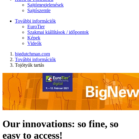
Sajtómegjelenések
Sajtószemle
További információk
EuroTier
Szakmai kiállítások / időpontok
Képek
Videók
bigdutchman.com
További információk
Tojótyúk tartás
Our innovations: so fine, so
easy to access!