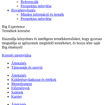
Referenciák
Prospektus igénylése
Rovartenyésztés
Minden információ és termék
Prospektus igénylése
Big Experience
Termékek keresése
Használja kényelmes és intelligens termékkeresőnket, hogy gyorsan
megtalálja az igényeinek megfelelő termékeket, és hozza létre saját
Big élményét!
Keresés megnyitása
Áttekintés
Támogatás és szerviz
Áttekintés
Küldetésnyilatkozat és értékek
Menedzsment
Előzmények
Számok
Karrier
Áttekintés