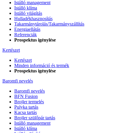
Istálló management
Istálló klíma
Istálló világítás
Hulladékhasznosítás
Takarmánytárolás/Takarmányszállítás
Energiaellátás
Referenciák
Prospektus igénylése
Kertészet
Kertészet
Minden információ és termék
Prospektus igénylése
Baromfi nevelés
Baromfi nevelés
BFN Fusion
Brojler termelés
Pulyka tartás
Kacsa tartás
Brojler szülőpár tartás
Istálló management
Istálló klíma