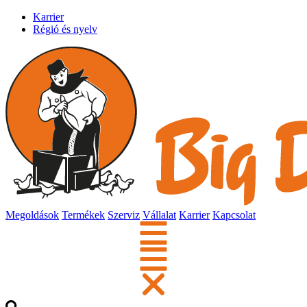
Karrier
Régió és nyelv
Megoldások
Termékek
Szerviz
Vállalat
Karrier
Kapcsolat