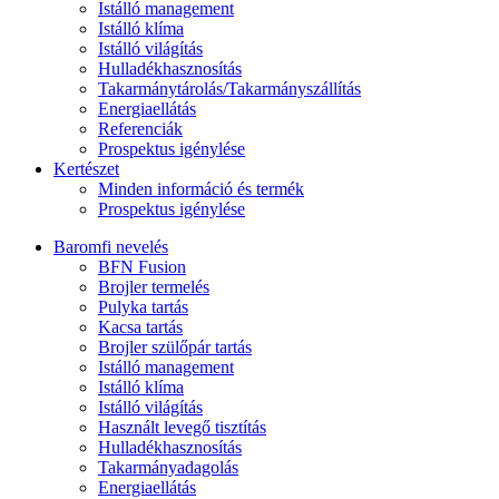
Istálló management
Istálló klíma
Istálló világítás
Hulladékhasznosítás
Takarmánytárolás/Takarmányszállítás
Energiaellátás
Referenciák
Prospektus igénylése
Kertészet
Minden információ és termék
Prospektus igénylése
Baromfi nevelés
BFN Fusion
Brojler termelés
Pulyka tartás
Kacsa tartás
Brojler szülőpár tartás
Istálló management
Istálló klíma
Istálló világítás
Használt levegő tisztítás
Hulladékhasznosítás
Takarmányadagolás
Energiaellátás