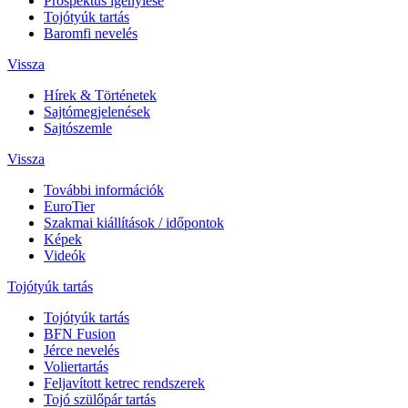
Prospektus igénylése
Tojótyúk tartás
Baromfi nevelés
Vissza
Hírek & Történetek
Sajtómegjelenések
Sajtószemle
Vissza
További információk
EuroTier
Szakmai kiállítások / időpontok
Képek
Videók
Tojótyúk tartás
Tojótyúk tartás
BFN Fusion
Jérce nevelés
Voliertartás
Feljavított ketrec rendszerek
Tojó szülőpár tartás