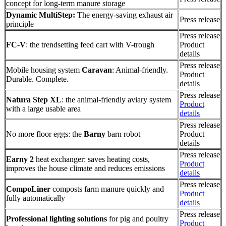
concept for long-term manure storage
Dynamic MultiStep:
The energy-saving exhaust air
Press release
principle
Press release
FC-V
: the trendsetting feed cart with V-trough
Product
details
Press release
Mobile housing system
Caravan
: Animal-friendly.
Product
Durable. Complete.
details
Press release
Natura Step XL
: the animal-friendly aviary system
Product
with a large usable area
details
Press release
No more floor eggs: the
Barny
barn robot
Product
details
Press release
Earny 2
heat exchanger: saves heating costs,
Product
improves the house climate and reduces emissions
details
Press release
CompoLiner
composts farm manure quickly and
Product
fully automatically
details
Press release
Professional lighting solutions
for pig and poultry
Product