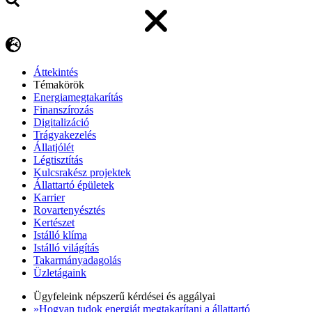
Áttekintés
Témakörök
Energiamegtakarítás
Finanszírozás
Digitalizáció
Trágyakezelés
Állatjólét
Légtisztítás
Kulcsrakész projektek
Állattartó épületek
Karrier
Rovartenyésztés
Kertészet
Istálló klíma
Istálló világítás
Takarmányadagolás
Üzletágaink
Ügyfeleink népszerű kérdései és aggályai
»Hogyan tudok energiát megtakarítani a állattartó