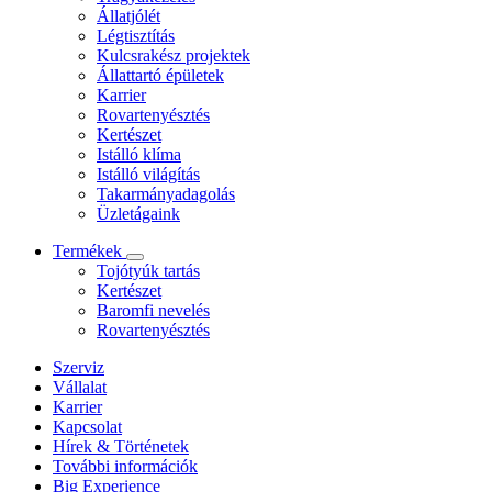
Állatjólét
Légtisztítás
Kulcsrakész projektek
Állattartó épületek
Karrier
Rovartenyésztés
Kertészet
Istálló klíma
Istálló világítás
Takarmányadagolás
Üzletágaink
Termékek
Tojótyúk tartás
Kertészet
Baromfi nevelés
Rovartenyésztés
Szerviz
Vállalat
Karrier
Kapcsolat
Hírek & Történetek
További információk
Big Experience