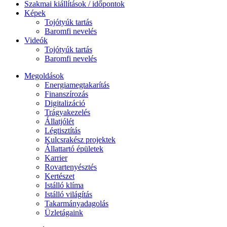
Szakmai kiállítások / időpontok
Képek
Tojótyúk tartás
Baromfi nevelés
Videók
Tojótyúk tartás
Baromfi nevelés
Megoldások
Energiamegtakarítás
Finanszírozás
Digitalizáció
Trágyakezelés
Állatjólét
Légtisztítás
Kulcsrakész projektek
Állattartó épületek
Karrier
Rovartenyésztés
Kertészet
Istálló klíma
Istálló világítás
Takarmányadagolás
Üzletágaink