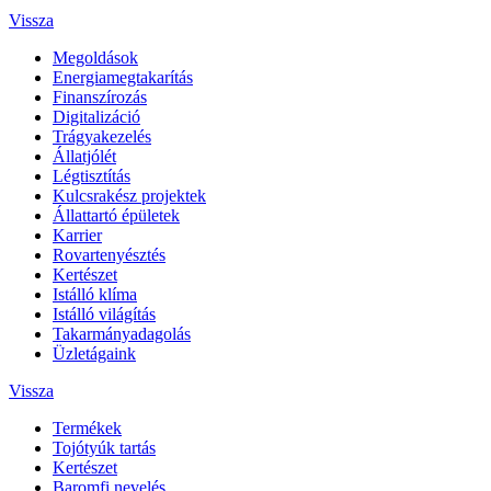
Vissza
Megoldások
Energiamegtakarítás
Finanszírozás
Digitalizáció
Trágyakezelés
Állatjólét
Légtisztítás
Kulcsrakész projektek
Állattartó épületek
Karrier
Rovartenyésztés
Kertészet
Istálló klíma
Istálló világítás
Takarmányadagolás
Üzletágaink
Vissza
Termékek
Tojótyúk tartás
Kertészet
Baromfi nevelés