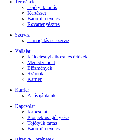
Termékek
Tojótyúk tartás
Kertészet
Baromfi nevelés
Rovartenyésztés
Szerviz
Támogatás és szerviz
Vállalat
Küldetésnyilatkozat és értékek
Menedzsment
Előzmények
Számok
Karrier
Karrier
Állásajánlatok
Kapcsolat
Kapcsolat
Prospektus igénylése
Tojótyúk tartás
Baromfi nevelés
Hírek & Történetek