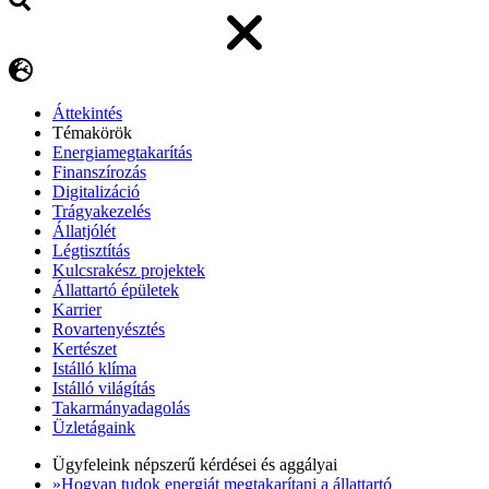
Áttekintés
Témakörök
Energiamegtakarítás
Finanszírozás
Digitalizáció
Trágyakezelés
Állatjólét
Légtisztítás
Kulcsrakész projektek
Állattartó épületek
Karrier
Rovartenyésztés
Kertészet
Istálló klíma
Istálló világítás
Takarmányadagolás
Üzletágaink
Ügyfeleink népszerű kérdései és aggályai
»Hogyan tudok energiát megtakarítani a állattartó