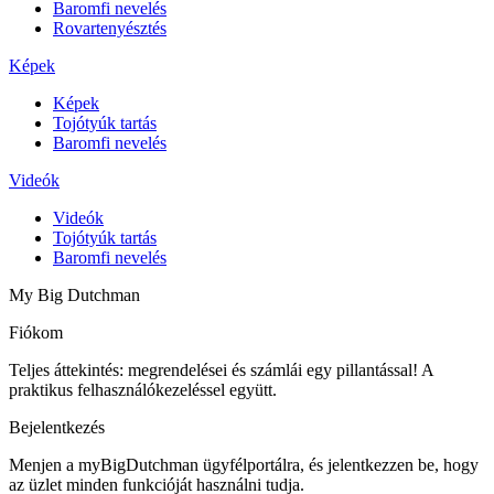
Baromfi nevelés
Rovartenyésztés
Képek
Képek
Tojótyúk tartás
Baromfi nevelés
Videók
Videók
Tojótyúk tartás
Baromfi nevelés
My Big Dutchman
Fiókom
Teljes áttekintés: megrendelései és számlái egy pillantással! A
praktikus felhasználókezeléssel együtt.
Bejelentkezés
Menjen a myBigDutchman ügyfélportálra, és jelentkezzen be, hogy
az üzlet minden funkcióját használni tudja.