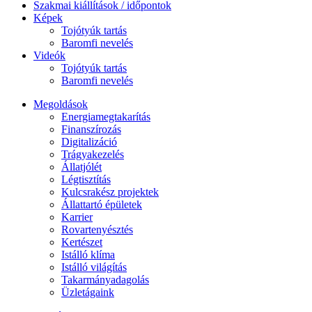
Szakmai kiállítások / időpontok
Képek
Tojótyúk tartás
Baromfi nevelés
Videók
Tojótyúk tartás
Baromfi nevelés
Megoldások
Energiamegtakarítás
Finanszírozás
Digitalizáció
Trágyakezelés
Állatjólét
Légtisztítás
Kulcsrakész projektek
Állattartó épületek
Karrier
Rovartenyésztés
Kertészet
Istálló klíma
Istálló világítás
Takarmányadagolás
Üzletágaink