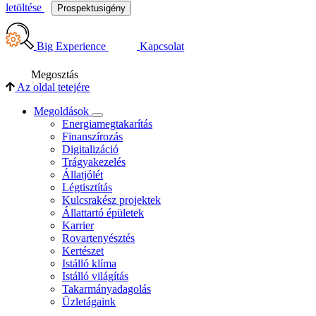
letöltése
Prospektusigény
Big Experience
Kapcsolat
Megosztás
Az oldal tetejére
Megoldások
Energiamegtakarítás
Finanszírozás
Digitalizáció
Trágyakezelés
Állatjólét
Légtisztítás
Kulcsrakész projektek
Állattartó épületek
Karrier
Rovartenyésztés
Kertészet
Istálló klíma
Istálló világítás
Takarmányadagolás
Üzletágaink