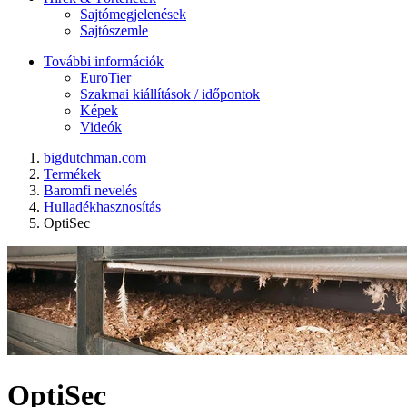
Sajtómegjelenések
Sajtószemle
További információk
EuroTier
Szakmai kiállítások / időpontok
Képek
Videók
bigdutchman.com
Termékek
Baromfi nevelés
Hulladékhasznosítás
OptiSec
OptiSec