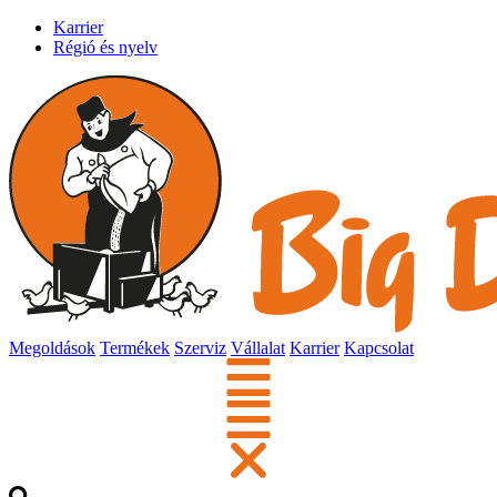
Karrier
Régió és nyelv
Megoldások
Termékek
Szerviz
Vállalat
Karrier
Kapcsolat