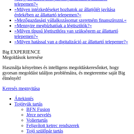
telepemen?«
»Milyen intézkedéseket hozhatok az állatjólét javítása
érdekében az állattartó telepemen?«
»Mezőgazdasági vállalkozásomat szeretném finanszírozni.«
»Mennyire megbízhatóak a légtisztítók?«
»Milyen típusú légtisztítóra van szükségem az állattartó
telepemen?«
»Milyen hatással van a digitalizáció az állattartó telepemre?«
Big EXPERIENCE
Megoldások keresése
Használja kényelmes és intelligens megoldáskeresőnket, hogy
gyorsan megoldást találjon problémáira, és megteremtse saját Big
élményét!
Keresés megnyitása
Áttekintés
Tojótyúk tartás
BFN Fusion
Jérce nevelés
Voliertartás
Feljavított ketrec rendszerek
Tojó szülőpár tartás