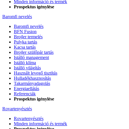
Minden információ és termék
Prospektus igénylése
Baromfi nevelés
Baromfi nevelés
BFN Fusion
Brojler termelés
Pulyka tartás
Kacsa tartás
Brojler szülőpár tartás
Istálló management
Istálló klíma
Istálló világítás
Használt levegő tisztítás
Hulladékhasznosítás
Takarmányadagolás
Energiaellátás
Referenciák
Prospektus igénylése
Rovartenyésztés
Rovartenyésztés
Minden információ és termék
Prospektus igénylése