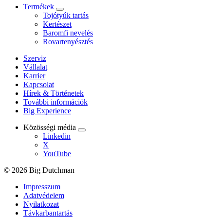
Termékek
Tojótyúk tartás
Kertészet
Baromfi nevelés
Rovartenyésztés
Szerviz
Vállalat
Karrier
Kapcsolat
Hírek & Történetek
További információk
Big Experience
Közösségi média
Linkedin
X
YouTube
© 2026 Big Dutchman
Impresszum
Adatvédelem
Nyilatkozat
Távkarbantartás