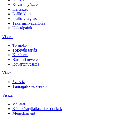
Rovartenyésztés
Kertészet
Istálló klíma
Istálló világítás
Takarmányadagolás
Üzletágaink
Vissza
Termékek
Tojótyúk tartás
Kertészet
Baromfi nevelés
Rovartenyésztés
Vissza
Szerviz
Támogatás és szerviz
Vissza
Vállalat
Küldetésnyilatkozat és értékek
Menedzsment