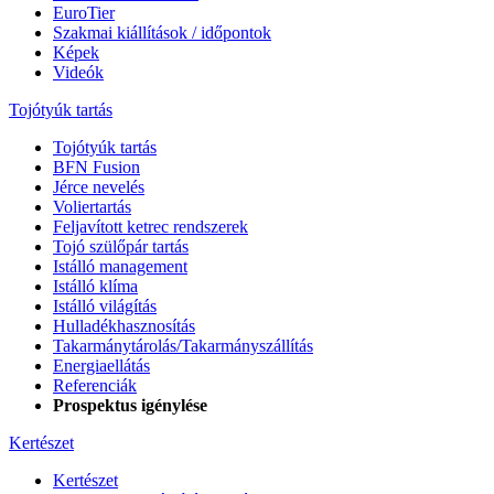
EuroTier
Szakmai kiállítások / időpontok
Képek
Videók
Tojótyúk tartás
Tojótyúk tartás
BFN Fusion
Jérce nevelés
Voliertartás
Feljavított ketrec rendszerek
Tojó szülőpár tartás
Istálló management
Istálló klíma
Istálló világítás
Hulladékhasznosítás
Takarmánytárolás/Takarmányszállítás
Energiaellátás
Referenciák
Prospektus igénylése
Kertészet
Kertészet