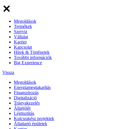
Megoldások
Termékek
Szerviz
Vállalat
Karrier
Kapcsolat
Hírek & Történetek
További információk
Big Experience
Vissza
Megoldások
Energiamegtakarítás
Finanszírozás
Digitalizáció
Trágyakezelés
Állatjólét
Légtisztítás
Kulcsrakész projektek
Állattartó épületek
Karrier