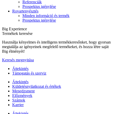
Referenciák
Prospektus igénylése
Rovartenyésztés
Minden információ és termék
Prospektus igénylése
Big Experience
Termékek keresése
Használja kényelmes és intelligens termékkeresőnket, hogy gyorsan
megtalálja az igényeinek megfelelő termékeket, és hozza létre saját
Big élményét!
Keresés megnyitása
Áttekintés
Támogatás és szerviz
Áttekintés
Küldetésnyilatkozat és értékek
Menedzsment
Előzmények
Számok
Karrier
Áttekintés