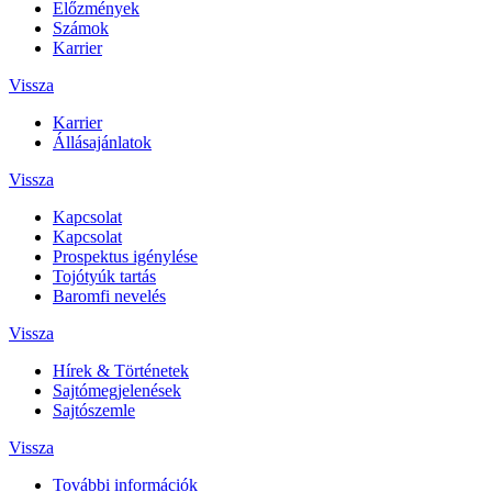
Előzmények
Számok
Karrier
Vissza
Karrier
Állásajánlatok
Vissza
Kapcsolat
Kapcsolat
Prospektus igénylése
Tojótyúk tartás
Baromfi nevelés
Vissza
Hírek & Történetek
Sajtómegjelenések
Sajtószemle
Vissza
További információk