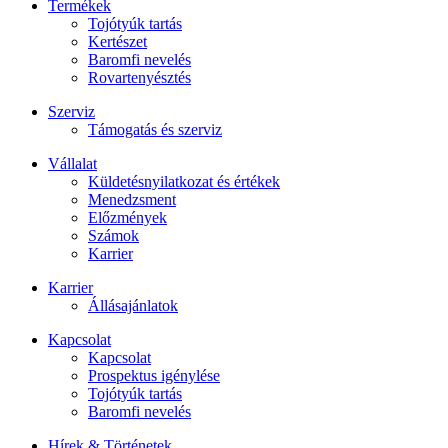
Termékek
Tojótyúk tartás
Kertészet
Baromfi nevelés
Rovartenyésztés
Szerviz
Támogatás és szerviz
Vállalat
Küldetésnyilatkozat és értékek
Menedzsment
Előzmények
Számok
Karrier
Karrier
Állásajánlatok
Kapcsolat
Kapcsolat
Prospektus igénylése
Tojótyúk tartás
Baromfi nevelés
Hírek & Történetek