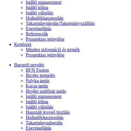
Istálló management
Istálló klíma
Istálló világítás
Hulladékhasznosítás
Takarmánytárolás/Takarmányszállítás
Energiaellátás
Referenciák
Prospektus igénylése
Kertészet
Minden információ és termék
Prospektus igénylése
Baromfi nevelés
BFN Fusion
Brojler termelés
Pulyka tartás
Kacsa tartás
Brojler szülőpár tartás
Istálló management
Istálló klíma
Istálló világítás
Használt levegő tisztítás
Hulladékhasznosítás
Takarmányadagolás
Energiaellátás