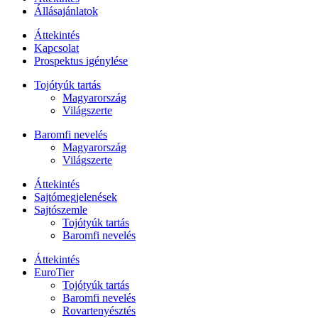
Állásajánlatok
Áttekintés
Kapcsolat
Prospektus igénylése
Tojótyúk tartás
Magyarország
Világszerte
Baromfi nevelés
Magyarország
Világszerte
Áttekintés
Sajtómegjelenések
Sajtószemle
Tojótyúk tartás
Baromfi nevelés
Áttekintés
EuroTier
Tojótyúk tartás
Baromfi nevelés
Rovartenyésztés