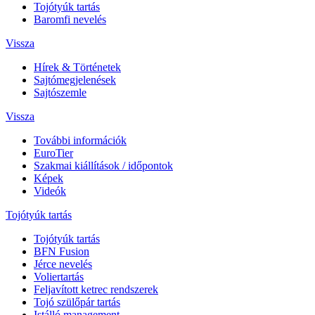
Tojótyúk tartás
Baromfi nevelés
Vissza
Hírek & Történetek
Sajtómegjelenések
Sajtószemle
Vissza
További információk
EuroTier
Szakmai kiállítások / időpontok
Képek
Videók
Tojótyúk tartás
Tojótyúk tartás
BFN Fusion
Jérce nevelés
Voliertartás
Feljavított ketrec rendszerek
Tojó szülőpár tartás
Istálló management