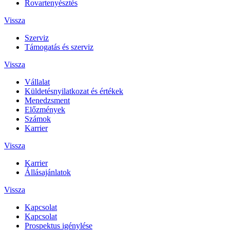
Rovartenyésztés
Vissza
Szerviz
Támogatás és szerviz
Vissza
Vállalat
Küldetésnyilatkozat és értékek
Menedzsment
Előzmények
Számok
Karrier
Vissza
Karrier
Állásajánlatok
Vissza
Kapcsolat
Kapcsolat
Prospektus igénylése