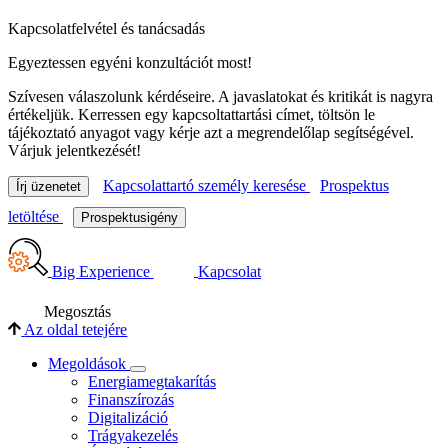
Kapcsolatfelvétel és tanácsadás
Egyeztessen egyéni konzultációt most!
Szívesen válaszolunk kérdéseire. A javaslatokat és kritikát is nagyra
értékeljük. Kerressen egy kapcsoltattartási címet, töltsön le
tájékoztató anyagot vagy kérje azt a megrendelőlap segítségével.
Várjuk jelentkezését!
Kapcsolattartó személy keresése
Prospektus
Írj üzenetet
letöltése
Prospektusigény
Big Experience
Kapcsolat
Megosztás
Az oldal tetejére
Megoldások
Energiamegtakarítás
Finanszírozás
Digitalizáció
Trágyakezelés