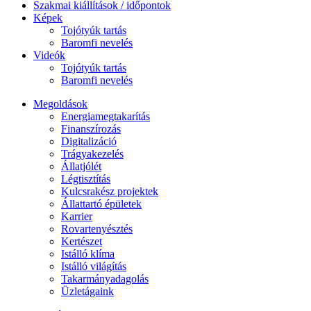
Szakmai kiállítások / időpontok
Képek
Tojótyúk tartás
Baromfi nevelés
Videók
Tojótyúk tartás
Baromfi nevelés
Megoldások
Energiamegtakarítás
Finanszírozás
Digitalizáció
Trágyakezelés
Állatjólét
Légtisztítás
Kulcsrakész projektek
Állattartó épületek
Karrier
Rovartenyésztés
Kertészet
Istálló klíma
Istálló világítás
Takarmányadagolás
Üzletágaink