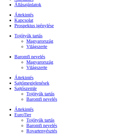
Állásajánlatok
Áttekintés
Kapcsolat
Prospektus igénylése
Tojótyúk tartás
Magyarország
Világszerte
Baromfi nevelés
Magyarország
Világszerte
Áttekintés
Sajtómegjelenések
Sajtószemle
Tojótyúk tartás
Baromfi nevelés
Áttekintés
EuroTier
Tojótyúk tartás
Baromfi nevelés
Rovartenyésztés