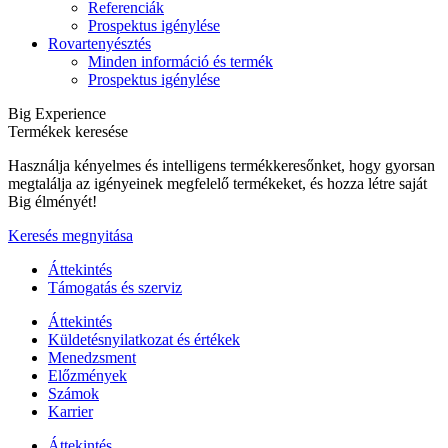
Referenciák
Prospektus igénylése
Rovartenyésztés
Minden információ és termék
Prospektus igénylése
Big Experience
Termékek keresése
Használja kényelmes és intelligens termékkeresőnket, hogy gyorsan
megtalálja az igényeinek megfelelő termékeket, és hozza létre saját
Big élményét!
Keresés megnyitása
Áttekintés
Támogatás és szerviz
Áttekintés
Küldetésnyilatkozat és értékek
Menedzsment
Előzmények
Számok
Karrier
Áttekintés