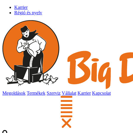
Karrier
Régió és nyelv
Megoldások
Termékek
Szerviz
Vállalat
Karrier
Kapcsolat