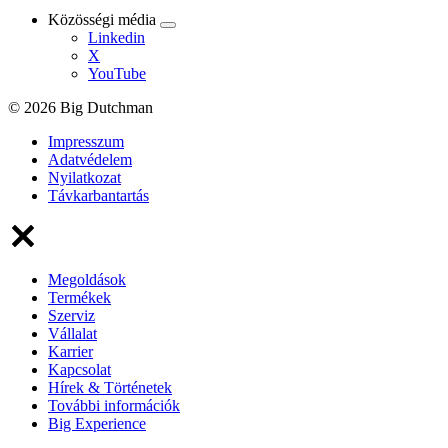
Közösségi média
Linkedin
X
YouTube
© 2026 Big Dutchman
Impresszum
Adatvédelem
Nyilatkozat
Távkarbantartás
Megoldások
Termékek
Szerviz
Vállalat
Karrier
Kapcsolat
Hírek & Történetek
További információk
Big Experience