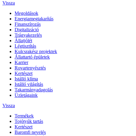
Vissza
Megoldások
Energiamegtakarítás
Finanszírozás
Digitalizáció
Trágyakezelés
Állatjólét
Légtisztítás
Kulcsrakész projektek
Állattartó épületek
Karrier
Rovartenyésztés
Kertészet
Istálló klíma
Istálló világítás
Takarmányadagolás
Üzletágaink
Vissza
Termékek
Tojótyúk tartás
Kertészet
Baromfi nevelés