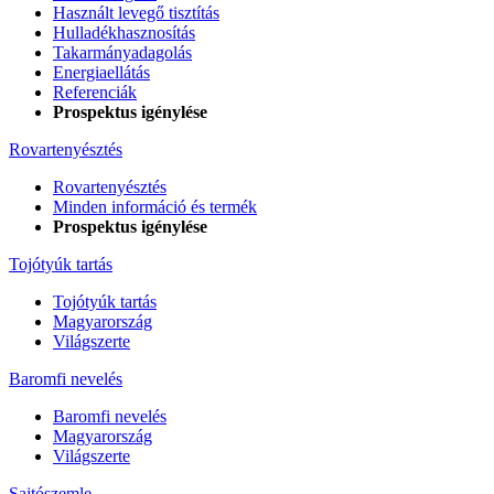
Használt levegő tisztítás
Hulladékhasznosítás
Takarmányadagolás
Energiaellátás
Referenciák
Prospektus igénylése
Rovartenyésztés
Rovartenyésztés
Minden információ és termék
Prospektus igénylése
Tojótyúk tartás
Tojótyúk tartás
Magyarország
Világszerte
Baromfi nevelés
Baromfi nevelés
Magyarország
Világszerte
Sajtószemle