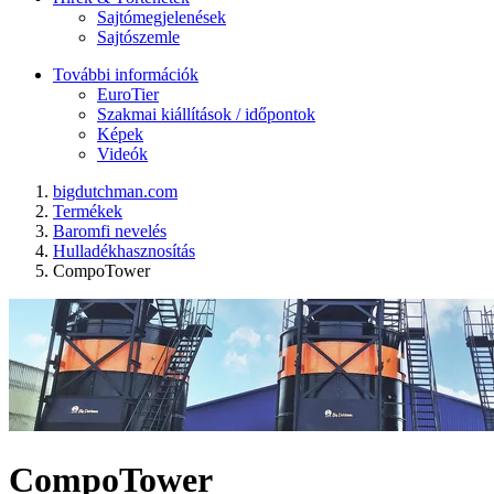
Sajtómegjelenések
Sajtószemle
További információk
EuroTier
Szakmai kiállítások / időpontok
Képek
Videók
bigdutchman.com
Termékek
Baromfi nevelés
Hulladékhasznosítás
CompoTower
CompoTower