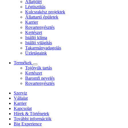
Állatjólét
Légtisztítás
Kulcsrakész projektek
Állattartó épületek
Karrier
Rovartenyésztés
Kertészet
Istálló klíma
Istálló világítás
Takarmányadagolás
Üzletágaink
Termékek
Tojótyúk tartás
Kertészet
Baromfi nevelés
Rovartenyésztés
Szerviz
Vállalat
Karrier
Kapcsolat
Hírek & Történetek
További információk
Big Experience