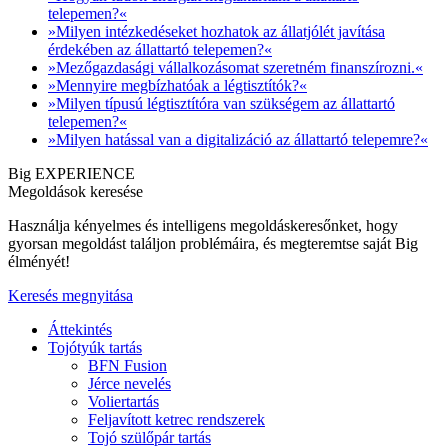
telepemen?«
»Milyen intézkedéseket hozhatok az állatjólét javítása
érdekében az állattartó telepemen?«
»Mezőgazdasági vállalkozásomat szeretném finanszírozni.«
»Mennyire megbízhatóak a légtisztítók?«
»Milyen típusú légtisztítóra van szükségem az állattartó
telepemen?«
»Milyen hatással van a digitalizáció az állattartó telepemre?«
Big EXPERIENCE
Megoldások keresése
Használja kényelmes és intelligens megoldáskeresőnket, hogy
gyorsan megoldást találjon problémáira, és megteremtse saját Big
élményét!
Keresés megnyitása
Áttekintés
Tojótyúk tartás
BFN Fusion
Jérce nevelés
Voliertartás
Feljavított ketrec rendszerek
Tojó szülőpár tartás