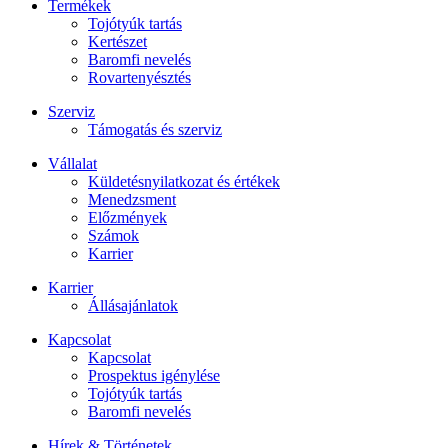
Termékek
Tojótyúk tartás
Kertészet
Baromfi nevelés
Rovartenyésztés
Szerviz
Támogatás és szerviz
Vállalat
Küldetésnyilatkozat és értékek
Menedzsment
Előzmények
Számok
Karrier
Karrier
Állásajánlatok
Kapcsolat
Kapcsolat
Prospektus igénylése
Tojótyúk tartás
Baromfi nevelés
Hírek & Történetek