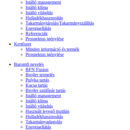
Istálló management
Istálló klíma
Istálló világítás
Hulladékhasznosítás
Takarmánytárolás/Takarmányszállítás
Energiaellátás
Referenciák
Prospektus igénylése
Kertészet
Minden információ és termék
Prospektus igénylése
Baromfi nevelés
BFN Fusion
Brojler termelés
Pulyka tartás
Kacsa tartás
Brojler szülőpár tartás
Istálló management
Istálló klíma
Istálló világítás
Használt levegő tisztítás
Hulladékhasznosítás
Takarmányadagolás
Energiaellátás