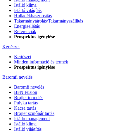
Istálló klíma
Istálló világítás
Hulladékhasznosítás
Takarmánytárolás/Takarmányszállítás
Energiaellátás
Referenciák
Prospektus igénylése
Kertészet
Kertészet
Minden információ és termék
Prospektus igénylése
Baromfi nevelés
Baromfi nevelés
BFN Fusion
Brojler termelés
Pulyka tartás
Kacsa tartás
Brojler szülőpár tartás
Istálló management
Istálló klíma
Istálló világítás