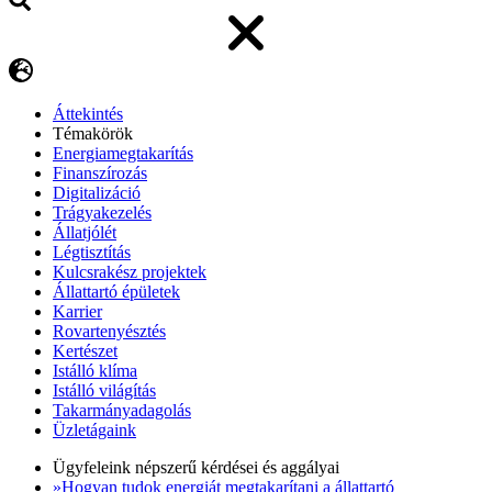
Áttekintés
Témakörök
Energiamegtakarítás
Finanszírozás
Digitalizáció
Trágyakezelés
Állatjólét
Légtisztítás
Kulcsrakész projektek
Állattartó épületek
Karrier
Rovartenyésztés
Kertészet
Istálló klíma
Istálló világítás
Takarmányadagolás
Üzletágaink
Ügyfeleink népszerű kérdései és aggályai
»Hogyan tudok energiát megtakarítani a állattartó