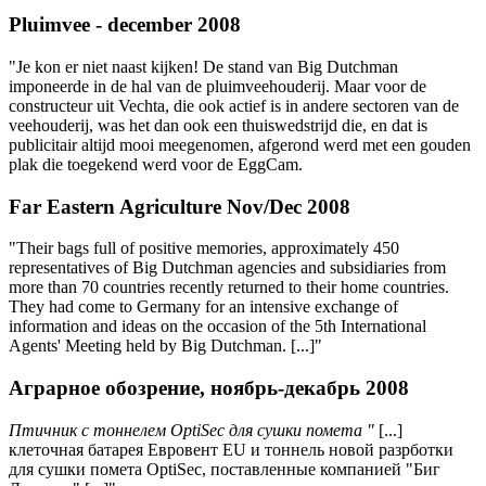
Pluimvee - december 2008
"Je kon er niet naast kijken! De stand van Big Dutchman
imponeerde in de hal van de pluimveehouderij. Maar voor de
constructeur uit Vechta, die ook actief is in andere sectoren van de
veehouderij, was het dan ook een thuiswedstrijd die, en dat is
publicitair altijd mooi meegenomen, afgerond werd met een gouden
plak die toegekend werd voor de EggCam.
Far Eastern Agriculture Nov/Dec 2008
"Their bags full of positive memories, approximately 450
representatives of Big Dutchman agencies and subsidiaries from
more than 70 countries recently returned to their home countries.
They had come to Germany for an intensive exchange of
information and ideas on the occasion of the 5th International
Agents' Meeting held by Big Dutchman. [...]"
Аграрное обозрение, ноябрь-декабрь 2008
Птичник с тоннелем OptiSec для сушки помета "
[...]
клеточная батарея Евровент EU и тоннель новой разрботки
для сушки помета OptiSec, поставленные компанией "Биг