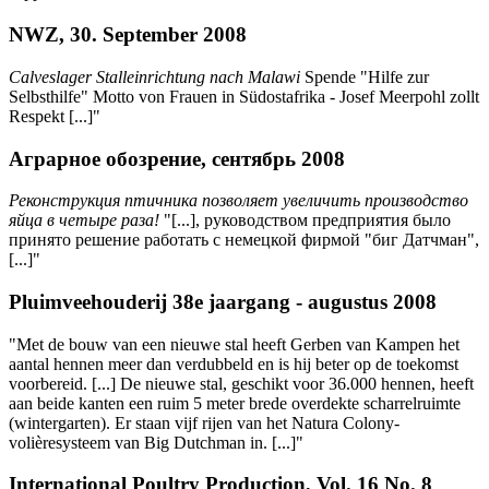
NWZ, 30. September 2008
Calveslager Stalleinrichtung nach Malawi
Spende "Hilfe zur
Selbsthilfe" Motto von Frauen in Südostafrika - Josef Meerpohl zollt
Respekt [...]"
Аграрное обозрение, сентябрь 2008
Реконструкция птичника позволяет увеличить производство
яйца в четыре раза!
"[...], руководством предприятия было
принято решение работать с немецкой фирмой "биг Датчман",
[...]"
Pluimveehouderij 38e jaargang - augustus 2008
"Met de bouw van een nieuwe stal heeft Gerben van Kampen het
aantal hennen meer dan verdubbeld en is hij beter op de toekomst
voorbereid. [...] De nieuwe stal, geschikt voor 36.000 hennen, heeft
aan beide kanten een ruim 5 meter brede overdekte scharrelruimte
(wintergarten). Er staan vijf rijen van het Natura Colony-
volièresysteem van Big Dutchman in. [...]"
International Poultry Production, Vol. 16 No. 8