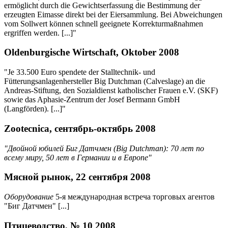
ermöglicht durch die Gewichtserfassung die Bestimmung der
erzeugten Eimasse direkt bei der Eiersammlung. Bei Abweichungen
vom Sollwert können schnell geeignete Korrekturmaßnahmen
ergriffen werden. [...]"
Oldenburgische Wirtschaft, Oktober 2008
"Je 33.500 Euro spendete der Stalltechnik- und
Fütterungsanlagenhersteller Big Dutchman (Calveslage) an die
Andreas-Stiftung, den Sozialdienst katholischer Frauen e.V. (SKF)
sowie das Aphasie-Zentrum der Josef Bermann GmbH
(Langförden). [...]"
Zootecnica, сентябрь-октябрь 2008
"Двойной юбилей Биг Датчмен (Big Dutchman): 70 лет по
всему миру, 50 лет в Германии и в Европе"
Мясной рынок, 22 сентября 2008
Оборудование
5-я международная встреча торговых агентов
"Биг Датчмен" [...]
Птицеводство, № 10 2008