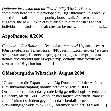
Optimum insulation and air flow stability
The CL Flex is a
completely new air inlet developed by Big Dutchman. It is ideally
suited for installation in the poultry house wall. As the name
suggests, the new Flex inlet is available in different sizes so that
individual demands on the air rate can be met without problems. [...]
АгроРынок, 8/2008
Системы "Биг Дачмен": Все под контролем!
Недавно семья
Юнгстхёфель из Геленберга (ФРГ, земля Клоппенбург) на дне
открытых дверей своего предпрятия продемонстрировала
новые помещения для откорма кур, оснащенные техникой
компании "Big Dutchman". [...]
Oldenburgische Wirtschaft, August 2008
"Gäste hatten die Expansion von Big Dutchman bei der Anfahrt
zum Jubiläumsempfang unmittelbar vor Augen: 21.000
Quadratmeter umfasst das gerade fertig gestellte Logistikcenter am
Hauptsitz, bis zu 150 LKW sollen hier täglich verkehren. Nahezu
„klein“ nimmt sich dem gegenüber das ebenfalls neue
Verwaltungsgebäude mit 2500 Quadratmetern an der B 69 aus. [...]"