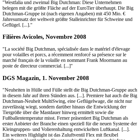
"Westfalia und zweimal Big Dutchman: Diese Unternehmen
belegen mit die größte Fläche auf der EuroTier überhaupt. Die Big
Dutchman-Gruppe ist (nach eigenen Angaben) mit 450 Mio. €
Jahresumsatz der weltweit größte Stalleinrichter für Schweine und
Geflügel. [...]."
Filières Avicoles, Novembre 2008
"La société Big Dutchman, spécialisée dans le matériel d'élevage
pour volailles et porcs, a récemment renforcé sa présence sur le
marché français de la volaille en nommant Frank Moormann au
poste de directeur commercial. [...]"
DGS Magazin, 1. November 2008
"Neuheiten in Hülle und Fülle stellt die Big Dutchman-Gruppe auch
in diesem Jahr auf ihren Ständen aus. [...]. Premiere hat auch die Big
Dutchman-Neuheit MultiSwing, eine Geflügelwage, die nicht nur
zuverlässig wiegt, sondern darüber hinaus die Entwicklung der
Tiergröße über die Mastdauer hinweg ermittelt sowie die
Fußballentemperatur misst. Ferner präsentiert Big Dutchman als
erster Anbieter der Branche einen speziell für die neuen Systeme der
Kleingruppen- und Volierenhaltung entwickelten Luftkanal. [...].
Ein weiteres Highlight ist das Zuluftventil Flex mit flexibel