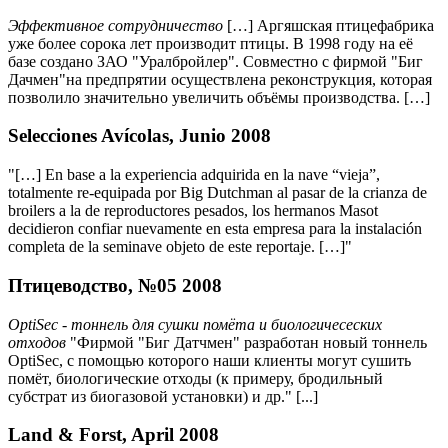
Эффективное сотрудничество
[…] Аргяшская птицефабрика
уже более сорока лет производит птицы. В 1998 году на её
базе создано ЗАО "Уралбройлер". Совместно с фирмой "Биг
Дачмен"на предпрятии осуществлена реконструкция, которая
позволило значительно увеличить объёмы производства. […]
Selecciones Avícolas, Junio 2008
"[…] En base a la experiencia adquirida en la nave “vieja”,
totalmente re-equipada por Big Dutchman al pasar de la crianza de
broilers a la de reproductores pesados, los hermanos Masot
decidieron confiar nuevamente en esta empresa para la instalación
completa de la seminave objeto de este reportaje. […]"
Птицеводство, №05 2008
OptiSec - тоннель для сушки помёта и биологичесеских
отходов
"Фирмой "Биг Датчмен" разработан новый тоннель
OptiSec, с помощью которого наши клиенты могут сушить
помёт, биологические отходы (к примеру, бродильный
субстрат из биогазовой установки) и др." [...]
Land & Forst, April 2008