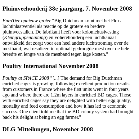
Pluimveehouderij 38e jaargang, 7. November 2008
EuroTier opnieuw groter
"Big Dutchman komt met het Flex-
luchtinlaatventiel als reactie op de grotere en bredere
pluimveestallen. De fabrikant heeft voor koloniehusivesting
(
Kleingruppenhaltung
) en volièrehouderij een luchtkanaal
ontwikkeld dat zorgt voor een heel andere luchtstroming over de
mestband, wat resulteert in optimall gedroogde mest over de hele
breedte en lengte van de mestband tegen lage kosten."
Poultry International November 2008
Poultry at SPACE 2008
"[...] The demand for Big Dutchman
enriched cages is growing, following excellent production results
from customers in France where the first units went in four years
ago and where there are 1.2m layers in enriched BD cages. Those
with enriched cages say they are delighted with better egg quality,
mortality and feed consumption and how it has led to economic
success. One client told me that the BD colony system had brought
back his delight at being an egg farmer."
DLG-Mitteilungen, November 2008