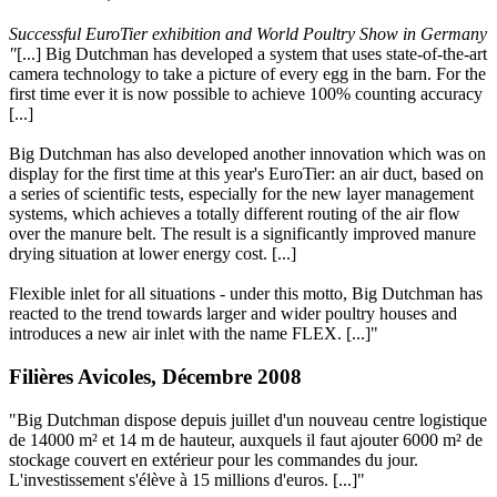
Successful EuroTier exhibition and World Poultry Show in Germany
"
[...] Big Dutchman has developed a system that uses state-of-the-art
camera technology to take a picture of every egg in the barn. For the
first time ever it is now possible to achieve 100% counting accuracy
[...]
Big Dutchman has also developed another innovation which was on
display for the first time at this year's EuroTier: an air duct, based on
a series of scientific tests, especially for the new layer management
systems, which achieves a totally different routing of the air flow
over the manure belt. The result is a significantly improved manure
drying situation at lower energy cost. [...]
Flexible inlet for all situations - under this motto, Big Dutchman has
reacted to the trend towards larger and wider poultry houses and
introduces a new air inlet with the name FLEX. [...]"
Filières Avicoles, Décembre 2008
"Big Dutchman dispose depuis juillet d'un nouveau centre logistique
de 14000 m² et 14 m de hauteur, auxquels il faut ajouter 6000 m² de
stockage couvert en extérieur pour les commandes du jour.
L'investissement s'élève à 15 millions d'euros. [...]"