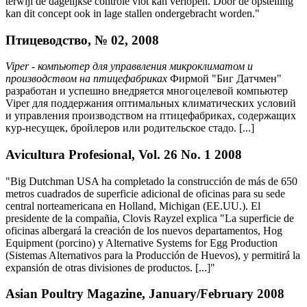
terwijl de dagelijkse controle vlot kan verlopen. Door de opstelling
kan dit concept ook in lage stallen ondergebracht worden."
Птицеводство, № 02, 2008
Viper - компьютер для управвления микроклиматом и
производством на птицефабриках
Фирмой "Биг Датчмен"
разработан и успешно внедряется многоцелевой компьютер
Viper для поддержания оптимальных климатических условий
и управления производством на птицефабриках, содержащих
кур-несущек, бройлеров или родительское стадо. [...]
Avicultura Profesional, Vol. 26 No. 1 2008
"Big Dutchman USA ha completado la construcción de más de 650
metros cuadrados de superficie adicional de oficinas para su sede
central norteamericana en Holland, Michigan (EE.UU.). El
presidente de la compañia, Clovis Rayzel explica "La superficie de
oficinas albergará la creación de los nuevos departamentos, Hog
Equipment (porcino) y Alternative Systems for Egg Production
(Sistemas Alternativos para la Producción de Huevos), y permitirá la
expansión de otras divisiones de productos. [...]"
Asian Poultry Magazine, January/February 2008