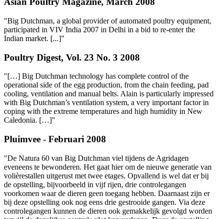
Asian Poultry Magazine, March 2008
"Big Dutchman, a global provider of automated poultry equipment,
participated in VIV India 2007 in Delhi in a bid to re-enter the
Indian market. [...]"
Poultry Digest, Vol. 23 No. 3 2008
"[…] Big Dutchman technology has complete control of the
operational side of the egg production, from the chain feeding, pad
cooling, ventilation and manual belts. Alain is particularly impressed
with Big Dutchman’s ventilation system, a very important factor in
coping with the extreme temperatures and high humidity in New
Caledonia. […]"
Pluimvee - Februari 2008
"De Natura 60 van Big Dutchman viel tijdens de Agridagen
eveneens te bewonderen. Het gaat hier om de nieuwe generatie van
volièrestallen uitgerust met twee etages. Opvallend is wel dat er bij
de opstelling, bijvoorbeeld in vijf rijen, drie controlegangen
voorkomen waar de dieren geen toegang hebben. Daarnaast zijn er
bij deze opstelling ook nog eens drie gestrooide gangen. Via deze
controlegangen kunnen de dieren ook gemakkelijk gevolgd worden