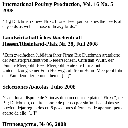
International Poultry Production, Vol. 16 No. 5
2008
"Big Dutchman's new Fluxx broiler feed pan satisfies the needs of
day-olds as well as those of heavy birds."
Landwirtschaftliches Wochenblatt
Hessen/Rheinland-Pfalz Nr. 28, Juli 2008
"Zum zweifachen Jubiläum ihrer Firma Big Dutchman gratulierte
der Ministerpräsident von Niedersachsen, Christian Wulff, der
Familie Meerpohl. Josef Meerpohl baute die Firma mit
Unterstützung seiner Frau Hedwig auf. Sohn Bernd Meerpohl führt
das Familienunternehmen heute. [....]"
Selecciones Avícolas, Julio 2008
"Cada local dispone de 3 líneas de comedero de platos “Fluxx”, de
Big Dutchman, con transporte de pienso por sinfín. Los platos se
pueden dejar regulados en 6 posiciones diferentes de apertura pero
aparte de ello, [...]"
Птицеводство, № 06, 2008