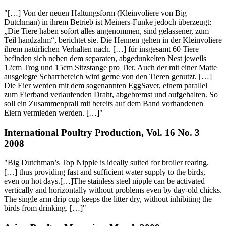
"[…] Von der neuen Haltungsform (Kleinvoliere von Big
Dutchman) in ihrem Betrieb ist Meiners-Funke jedoch überzeugt:
„Die Tiere haben sofort alles angenommen, sind gelassener, zum
Teil handzahm“, berichtet sie. Die Hennen gehen in der Kleinvoliere
ihrem natürlichen Verhalten nach. […] für insgesamt 60 Tiere
befinden sich neben dem separaten, abgedunkelten Nest jeweils
12cm Trog und 15cm Sitzstange pro Tier. Auch der mit einer Matte
ausgelegte Scharrbereich wird gerne von den Tieren genutzt. […]
Die Eier werden mit dem sogenannten EggSaver, einem parallel
zum Eierband verlaufenden Draht, abgebremst und aufgehalten. So
soll ein Zusammenprall mit bereits auf dem Band vorhandenen
Eiern vermieden werden. […]"
International Poultry Production, Vol. 16 No. 3
2008
"Big Dutchman’s Top Nipple is ideally suited for broiler rearing.
[…] thus providing fast and sufficient water supply to the birds,
even on hot days.[…]The stainless steel nipple can be activated
vertically and horizontally without problems even by day-old chicks.
The single arm drip cup keeps the litter dry, without inhibiting the
birds from drinking. […]"