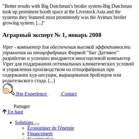
"Better results with Big Dutchman's broiler system-Big Dutchman
took up prominent booth space at the Livestock Asia and the
systems they featured most prominently was the Avimax broiler
growing system. [...]"
Аграрный эксперт № 1, январь 2008
Viper - компьютер для обеспечения высокой эффективности
управления на птицефабриках
Фирмой "Биг Датчмен"
разработан и успешно внедряется многоцелевой компьютер
Viper для поддержания оптимальных климатических условий
и управления производством на птицефабриках при
содержании кур-несущек, выращивания бройлеров или
родительского стада. [...]
Big Experience
Contact
Partager
En haut
Solutions
Économiser de l'énergie
Financement