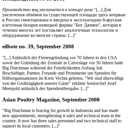
Производство яиц увеличается в четыре раза
"[...] Для
увелечения объёмов на существующей площади здесь впервые
в России смонтирована и введена в эксплуатацию 8-ярусная
клеточная батарея немецкой фирмы "Биг Дачмен", которая в
течение многих лет поставляет аналогичные технологии и
оборудование во многие страны. [...]"
eilbote no. 39, September 2008
"[...] Anlässlich der Firmengründung vor 70 Jahren in den USA
sowie der Gründung der Zentrale in Calveslage vor 50 Jahren hatte
Big Dutchman während der Feierlichkeiten Anfang Juli
Beschäftigte, Partner, Freunde und Prominente um Spenden für
Hilfsorganisationen im Kreis Vechta gebeten. "Wir sind überwältigt
von der Großzügigkeit unserer Gäste" erklärte Seniorchef Josef
Meerpohl anlässlich der Spendenübergabe. [...]"
Asian Poultry Magazine, September 2008
"Big Dutchman is bracing for growth in Indonesia and has made
new appointments, strengthening it sales and technical team in the
country. It now has three sales personnel and two technical staff to
support its local customers. [...]"