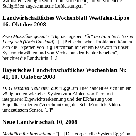
wählbaren Ventilgrößen für unterschiedliche, auf verschiedene
Stallgrößen zugeschnittene Luftleistungen."
Landwirtschaftliches Wochenblatt Westfalen-Lippe
16. Oktober 2008
Zwei Mastställe gebaut / "Tag der offenen Tür" bei Familie Eilers in
Lengerich (Kreis Emsland)
"[...]Bei technischen Problemen können
sich die Experten von Big Dutchman mit einem Passwort in unser
System einwählen und von Vechta aus den Fehler beheben",
berichtet die Landwirtin. [...]
Bayerisches Landwirtschaftliches Wochenblatt Nr.
41, 10. Oktober 2008
DLG zeichnet Neuheiten aus
"EggCam-Hier handelt es sich um ein
völlig neu entwickeltes System zum Zählen von Eiern mit
integrierter Eigewichtserkennung und der ERfassung von
Eiqualitätskriterien (Verschmutzung der Schale) mittels Video-
unterstütztem Sensor. [...]"
Neue Landwirtschaft 10, 2008
Medaillen für Innovationen
"[...] Das vorgestellte System Egg-Cam