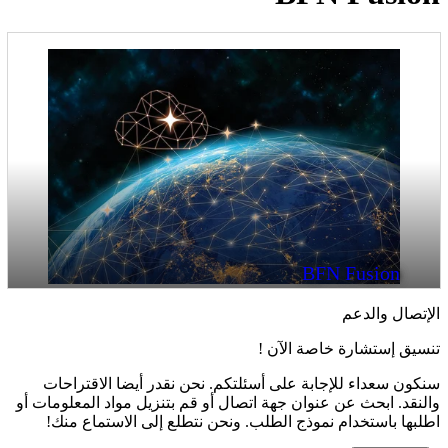
تراحات
معلومات أو
 منك!