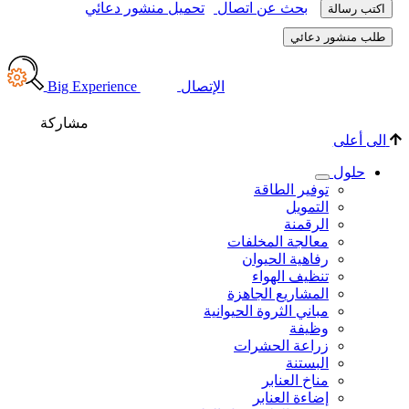
Big 
اركة