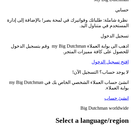
لى إدارة
m وقم بتسجيل الدخول
اص بك في my Big Dutchman