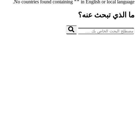
No co