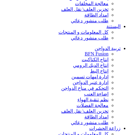
معالجة المخلفات
تخزين العلف\ نقل العلف
امداد الطاقة
طلب منشور دعائي
البستنة
كل المعلومات و المنتجات
طلب منشور دعائي
تربية الدواجن
BFN Fusion
إنتاج الكتاكيت
إنتاج الديك الرومي
إنتاج البط
إدارة امهات تسمين
إدارة عنبر الدواجن
التحكم في مناخ الدواجن
إضاءة العنب
نظم تنقية الهواء
معالجة الفضلات
تخزين العلف\ نقل العلف
امداد الطاقة
طلب منشور دعائي
زراعة الحشرات
كل المعلومات و المنتجات