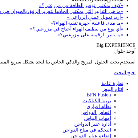
»كيف يمكنني توفير الطاقة في مزرعتي؟«
»ما هي التدابير التي يمكنني اتخاذها لتعزيز الرفق بالحيوان في
»أريد تمويل عملي الزراعي.«
»ما مدى فاعلية أجهزة تنقية الهواء؟«
»أي نوع من تنظيف الهواء أحتاج في مزرعتي؟«
»ما تأثير الرقمنة على مزرعتي؟«
Big EXPERIENCE
أوجد حلول
استخدم بحث الحلول المريح والذكي الخاص بنا لتجد بشكل سريع المنتجات المناسبة لإحتي
افتح البحث
نظرة عامة
إنتاج البيض
BFN Fusion
تربية الكتاكيت
نظام افياري
أقفاص الدواجن
أمهات البياض
أدارة عنبر الدواجن
التحكم في مناخ الدواجن
إضاءة عنابر الدواجن