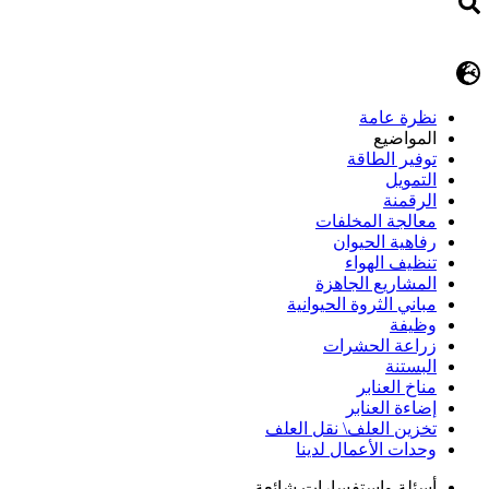
نظرة عامة
المواضيع
توفير الطاقة
التمويل
الرقمنة
معالجة المخلفات
رفاهية الحيوان
تنظيف الهواء
المشاريع الجاهزة
مباني الثروة الحيوانية
وظيفة
زراعة الحشرات
البستنة
مناخ العنابر
إضاءة العنابر
تخزين العلف\ نقل العلف
وحدات الأعمال لدينا
أسئلة وإستفسارات شائعة