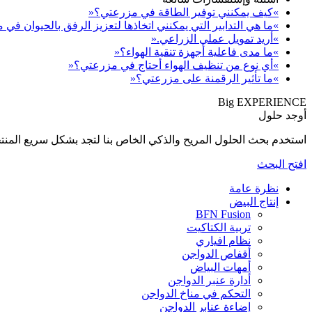
»كيف يمكنني توفير الطاقة في مزرعتي؟«
»ما هي التدابير التي يمكنني اتخاذها لتعزيز الرفق بالحيوان في
»أريد تمويل عملي الزراعي.«
»ما مدى فاعلية أجهزة تنقية الهواء؟«
»أي نوع من تنظيف الهواء أحتاج في مزرعتي؟«
»ما تأثير الرقمنة على مزرعتي؟«
Big EXPERIENCE
أوجد حلول
استخدم بحث الحلول المريح والذكي الخاص بنا لتجد بشكل سريع المنتجات المناسبة لإحتي
افتح البحث
نظرة عامة
إنتاج البيض
BFN Fusion
تربية الكتاكيت
نظام افياري
أقفاص الدواجن
أمهات البياض
أدارة عنبر الدواجن
التحكم في مناخ الدواجن
إضاءة عنابر الدواجن