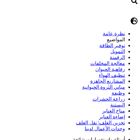
نظرة عامة
المواضيع
توفير الطاقة
التمويل
الرقمنة
معالجة المخلفات
رفاهية الحيوان
تنظيف الهواء
المشاريع الجاهزة
مباني الثروة الحيوانية
وظيفة
زراعة الحشرات
البستنة
مناخ العنابر
إضاءة العنابر
تخزين العلف\ نقل العلف
وحدات الأعمال لدينا
أسئلة وإستفسارات شائعة