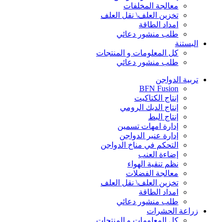
معالجة المخلفات
تخزين العلف\ نقل العلف
امداد الطاقة
طلب منشور دعائي
البستنة
كل المعلومات و المنتجات
طلب منشور دعائي
تربية الدواجن
BFN Fusion
إنتاج الكتاكيت
إنتاج الديك الرومي
إنتاج البط
إدارة امهات تسمين
إدارة عنبر الدواجن
التحكم في مناخ الدواجن
إضاءة العنب
نظم تنقية الهواء
معالجة الفضلات
تخزين العلف\ نقل العلف
امداد الطاقة
طلب منشور دعائي
زراعة الحشرات
كل المعلومات و المنتجات