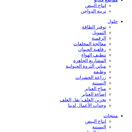
إنتاج البيض
تربية الدواجن
حلول
توفير الطاقة
التمويل
الرقمنة
معالجة المخلفات
رفاهية الحيوان
تنظيف الهواء
المشاريع الجاهزة
مباني الثروة الحيوانية
وظيفة
زراعة الحشرات
البستنة
مناخ العنابر
إضاءة العنابر
تخزين العلف\ نقل العلف
وحدات الأعمال لدينا
منتجات
إنتاج البيض
البستنة