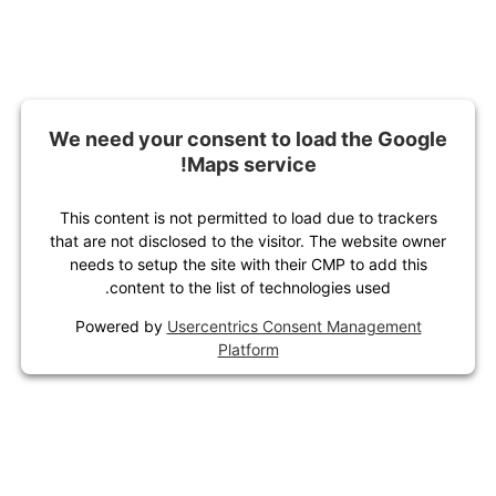
We n
This 
that a
nee
Po