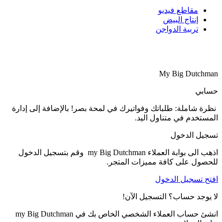
لى إدارة
m وقم بتسجيل الدخول
اص بك في my Big Dutchman