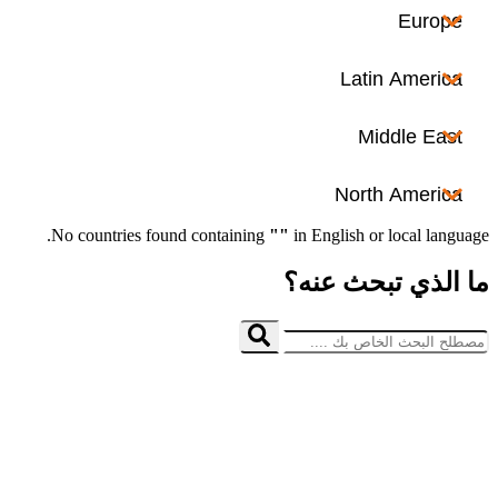
No co