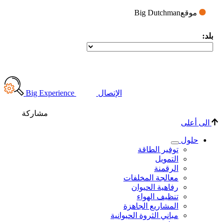
Big 
اركة