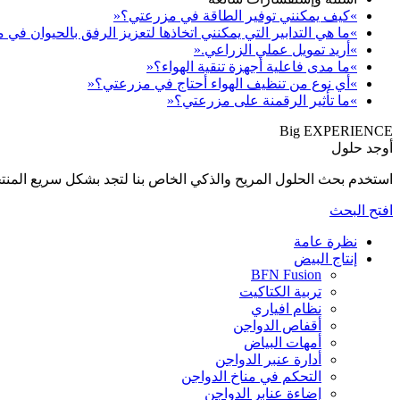
»كيف يمكنني توفير الطاقة في مزرعتي؟«
»ما هي التدابير التي يمكنني اتخاذها لتعزيز الرفق بالحيوان في
»أريد تمويل عملي الزراعي.«
»ما مدى فاعلية أجهزة تنقية الهواء؟«
»أي نوع من تنظيف الهواء أحتاج في مزرعتي؟«
»ما تأثير الرقمنة على مزرعتي؟«
Big EXPERIENCE
أوجد حلول
استخدم بحث الحلول المريح والذكي الخاص بنا لتجد بشكل سريع المنتجات المناسبة لإحتي
افتح البحث
نظرة عامة
إنتاج البيض
BFN Fusion
تربية الكتاكيت
نظام افياري
أقفاص الدواجن
أمهات البياض
أدارة عنبر الدواجن
التحكم في مناخ الدواجن
إضاءة عنابر الدواجن