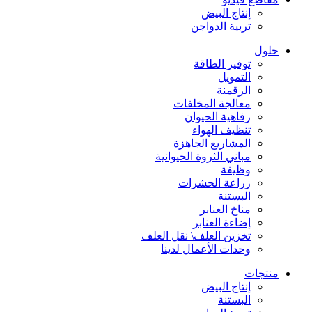
إنتاج البيض
تربية الدواجن
حلول
توفير الطاقة
التمويل
الرقمنة
معالجة المخلفات
رفاهية الحيوان
تنظيف الهواء
المشاريع الجاهزة
مباني الثروة الحيوانية
وظيفة
زراعة الحشرات
البستنة
مناخ العنابر
إضاءة العنابر
تخزين العلف\ نقل العلف
وحدات الأعمال لدينا
منتجات
إنتاج البيض
البستنة