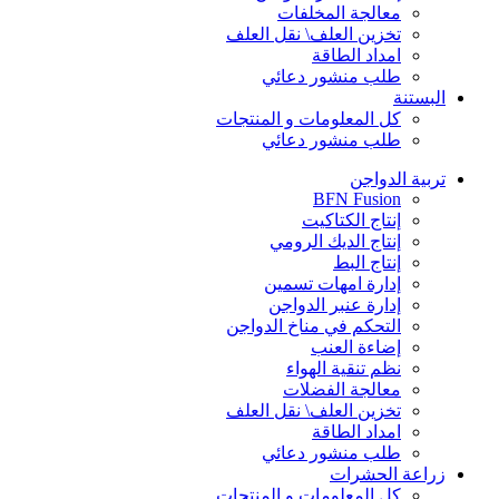
معالجة المخلفات
تخزين العلف\ نقل العلف
امداد الطاقة
طلب منشور دعائي
البستنة
كل المعلومات و المنتجات
طلب منشور دعائي
تربية الدواجن
BFN Fusion
إنتاج الكتاكيت
إنتاج الديك الرومي
إنتاج البط
إدارة امهات تسمين
إدارة عنبر الدواجن
التحكم في مناخ الدواجن
إضاءة العنب
نظم تنقية الهواء
معالجة الفضلات
تخزين العلف\ نقل العلف
امداد الطاقة
طلب منشور دعائي
زراعة الحشرات
كل المعلومات و المنتجات