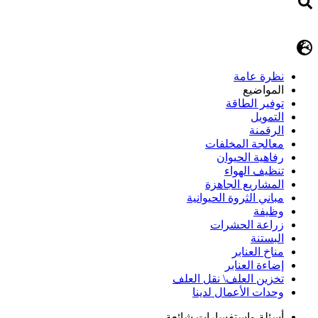
نظرة عامة
المواضيع
توفير الطاقة
التمويل
الرقمنة
معالجة المخلفات
رفاهية الحيوان
تنظيف الهواء
المشاريع الجاهزة
مباني الثروة الحيوانية
وظيفة
زراعة الحشرات
البستنة
مناخ العنابر
إضاءة العنابر
تخزين العلف\ نقل العلف
وحدات الأعمال لدينا
أسئلة وإستفسارات شائعة