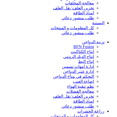
معالجة المخلفات
تخزين العلف\ نقل العلف
امداد الطاقة
طلب منشور دعائي
البستنة
كل المعلومات و المنتجات
طلب منشور دعائي
تربية الدواجن
BFN Fusion
إنتاج الكتاكيت
إنتاج الديك الرومي
إنتاج البط
إدارة امهات تسمين
إدارة عنبر الدواجن
التحكم في مناخ الدواجن
إضاءة العنب
نظم تنقية الهواء
معالجة الفضلات
تخزين العلف\ نقل العلف
امداد الطاقة
طلب منشور دعائي
زراعة الحشرات
كل المعلومات و المنتجات