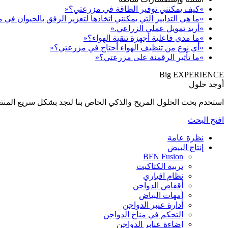
»كيف يمكنني توفير الطاقة في مزرعتي؟«
»ما هي التدابير التي يمكنني اتخاذها لتعزيز الرفق بالحيوان في
»أريد تمويل عملي الزراعي.«
»ما مدى فاعلية أجهزة تنقية الهواء؟«
»أي نوع من تنظيف الهواء أحتاج في مزرعتي؟«
»ما تأثير الرقمنة على مزرعتي؟«
Big EXPERIENCE
أوجد حلول
استخدم بحث الحلول المريح والذكي الخاص بنا لتجد بشكل سريع المنتجات المناسبة لإحتي
افتح البحث
نظرة عامة
إنتاج البيض
BFN Fusion
تربية الكتاكيت
نظام افياري
أقفاص الدواجن
أمهات البياض
أدارة عنبر الدواجن
التحكم في مناخ الدواجن
إضاءة عنابر الدواجن