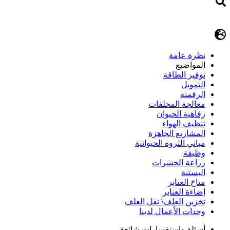
نظرة عامة
المواضيع
توفير الطاقة
التمويل
الرقمنة
معالجة المخلفات
رفاهية الحيوان
تنظيف الهواء
المشاريع الجاهزة
مباني الثروة الحيوانية
وظيفة
زراعة الحشرات
البستنة
مناخ العنابر
إضاءة العنابر
تخزين العلف\ نقل العلف
وحدات الأعمال لدينا
أسئلة وإستفسارات شائعة