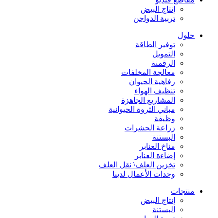
إنتاج البيض
تربية الدواجن
حلول
توفير الطاقة
التمويل
الرقمنة
معالجة المخلفات
رفاهية الحيوان
تنظيف الهواء
المشاريع الجاهزة
مباني الثروة الحيوانية
وظيفة
زراعة الحشرات
البستنة
مناخ العنابر
إضاءة العنابر
تخزين العلف\ نقل العلف
وحدات الأعمال لدينا
منتجات
إنتاج البيض
البستنة