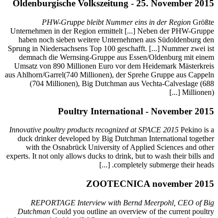
Oldenb
Unternehm
haben 
Sprung in 
demnac
Umsatz v
aus Ahlhorn
(70
Innovative
duck dr
with 
experts. It 
REP
Dutch