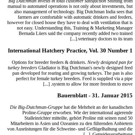
Big Dutch
manual to
also 
farm
however f
not 
Ber
Interna
Options
turkey br
pan de
perfe
Die Bi
P
Mitarbe
von Ausrü