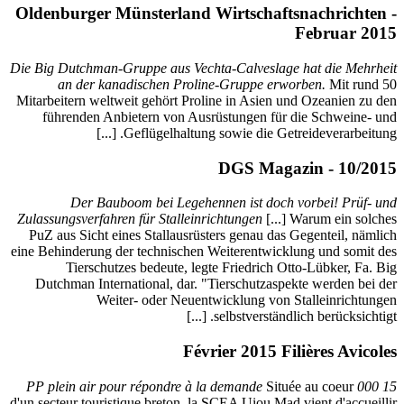
Oldenbu
Die Big Du
an 
Mitarbeite
führe
D
Zulassungs
PuZ aus 
eine Behind
Ti
Dutchma
d'un secteu