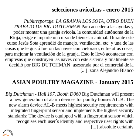
TRAB
poder 
Rioja, e
curso Jesú
cosas que l
para mejora
empresas q
decidió
ASIA
Big Dutch
a new ge
new alar
integrat
standards
recog