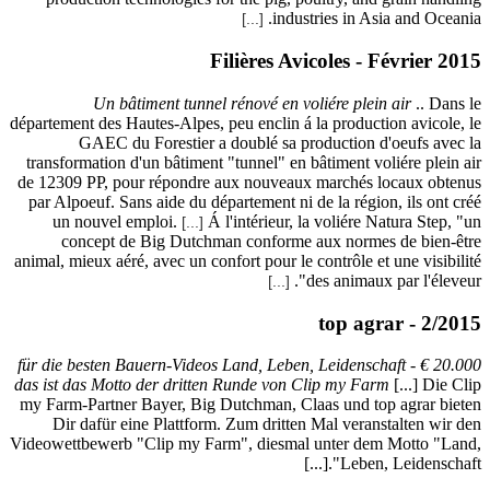
département 
GA
transform
de 12309 P
par Alpoe
un no
conc
animal, mie
20.000 € für
das ist das
my Farm-Pa
Dir da
Videowettbe