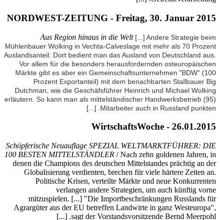
NORDWES
Mühlenbauer
Auslandsant
Vor all
Märkte 
Pr
Dutchman
erläutern. 
Schöpferi
100 BEST
denen die
Globa
Po
mitz
Agrargüt