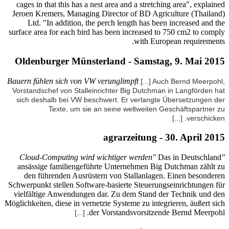
cages in 
Jeroen Kr
Ltd. 
surface ar
Oldenb
Bauern füh
Vorstands
sich des
ansässi
den f
Schwerpunk
vielfält
Möglichkeite