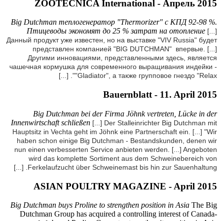
Z
Big Dutc
Птиц
Данный про
пр
Друг
чашечная
Bi
Innenwirt
Hauptsitz
haben s
nun eine
wird
[...]
Ferk
A
Big Dutch
Dutchma