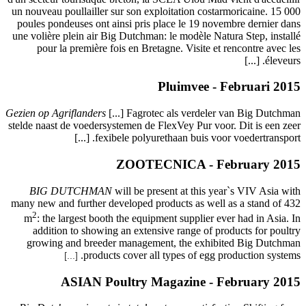
un nouveau
poules po
une volièr
pour 
Gezien op A
stelde naas
BIG 
many new a
2
m
:
the
additi
growin