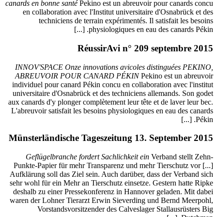
canards en 
en col
t
INNOV'S
ABREU
individue
universit
aux canards
L'abreuvoi
Münster
Geflü
Punkte-Pa
Aufklärung
sehr wohl 
deshalb z
waren der
V