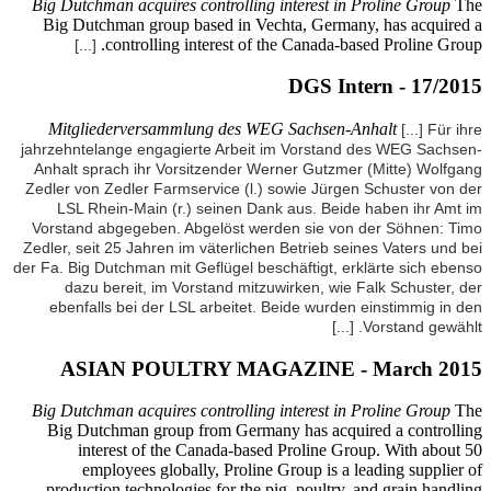
Big Dutc
Big Du
[...
Mitgl
jahrzehnt
Anhalt s
Zedler vo
LSL R
Vorstand
Zedler, se
der Fa. Big
dazu
ebenfa
AS
Big Dutc
Big Du
in
e
product