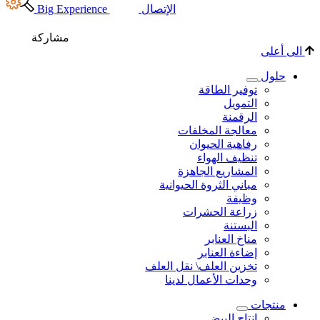
Big 
اركة