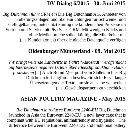
Big Dutchm
Fütt
Geflügel
Vertrieb u
[...
VW bring
auf Inte
protes
A
Big 
launched
compliant
differen