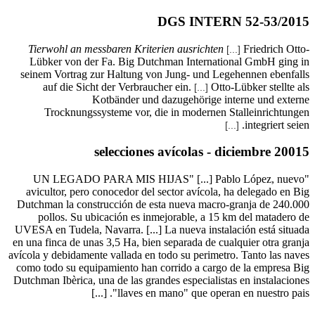
Tierwo
Lübker
seinem V
auf
Tro
"UN L
avicult
Dutchman 
poll
UVESA en T
en una fin
avícola y d
como todo
Dutchman I