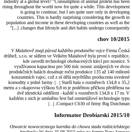
industry at
rising throu
is
coun
population
ch
V Mala
drůbež, s.r
k
využí
produkčn
konzumn
komodity
metru a s o
dvě 
každém z
Otwarci
br