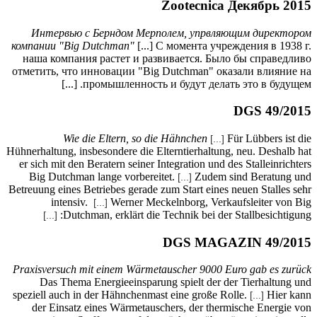
Интер
компании
наша ко
отметить,
Hühnerhaltu
er sich m
Big Du
Betreuung e
in
[...]
Praxisver
Das 
speziell a
der Ei