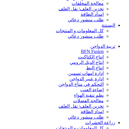
معالجة المخلفات
تخزين العلف\ نقل العلف
امداد الطاقة
طلب منشور دعائي
البستنة
كل المعلومات و المنتجات
طلب منشور دعائي
تربية الدواجن
BFN Fusion
إنتاج الكتاكيت
إنتاج الديك الرومي
إنتاج البط
إدارة امهات تسمين
إدارة عنبر الدواجن
التحكم في مناخ الدواجن
إضاءة العنب
نظم تنقية الهواء
معالجة الفضلات
تخزين العلف\ نقل العلف
امداد الطاقة
طلب منشور دعائي
زراعة الحشرات
كل المعلومات و المنتجات