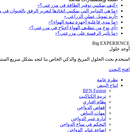
»كيف يمكنني توفير الطاقة في مزرعتي؟«
»ما هي التدابير التي يمكنني اتخاذها لتعزيز الرفق بالحيوان في
»أريد تمويل عملي الزراعي.«
»ما مدى فاعلية أجهزة تنقية الهواء؟«
»أي نوع من تنظيف الهواء أحتاج في مزرعتي؟«
»ما تأثير الرقمنة على مزرعتي؟«
Big EXPERIENCE
أوجد حلول
استخدم بحث الحلول المريح والذكي الخاص بنا لتجد بشكل سريع المنتجات المناسبة لإحتي
افتح البحث
نظرة عامة
إنتاج البيض
BFN Fusion
تربية الكتاكيت
نظام افياري
أقفاص الدواجن
أمهات البياض
أدارة عنبر الدواجن
التحكم في مناخ الدواجن
إضاءة عنابر الدواجن