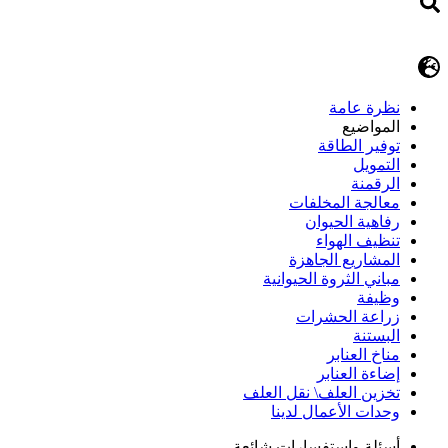
نظرة عامة
المواضيع
توفير الطاقة
التمويل
الرقمنة
معالجة المخلفات
رفاهية الحيوان
تنظيف الهواء
المشاريع الجاهزة
مباني الثروة الحيوانية
وظيفة
زراعة الحشرات
البستنة
مناخ العنابر
إضاءة العنابر
تخزين العلف\ نقل العلف
وحدات الأعمال لدينا
أسئلة وإستفسارات شائعة