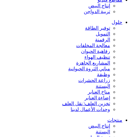
إنتاج البيض
تربية الدواجن
حلول
توفير الطاقة
التمويل
الرقمنة
معالجة المخلفات
رفاهية الحيوان
تنظيف الهواء
المشاريع الجاهزة
مباني الثروة الحيوانية
وظيفة
زراعة الحشرات
البستنة
مناخ العنابر
إضاءة العنابر
تخزين العلف\ نقل العلف
وحدات الأعمال لدينا
منتجات
إنتاج البيض
البستنة