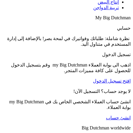
لى إدارة
m وقم بتسجيل الدخول
اص بك في my Big Dutchman