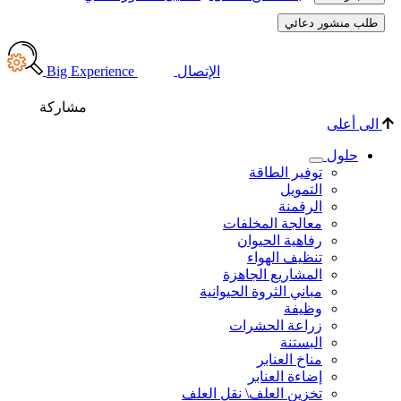
Big 
اركة