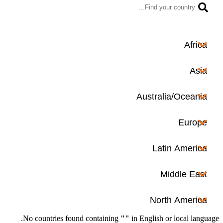
No co