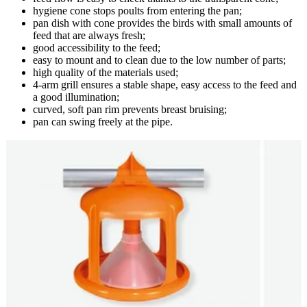
hygie
pan d
feed t
good a
easy 
high q
4-arm 
a good
curved
pan ca