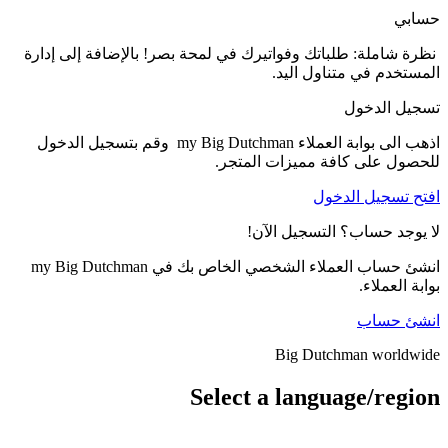
لى إدارة
m وقم بتسجيل الدخول
اص بك في my Big Dutchman