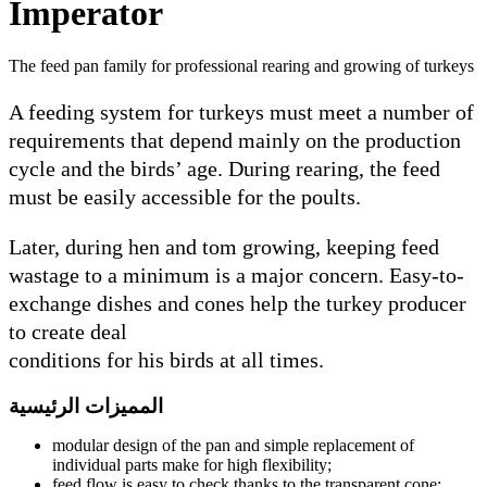
Impe
The feed pan
A feeding
requireme
cycle and
must be e
Later, du
wastage t
exchange 
to create 
conditions
 الرئيسية
modul
indivi
feed f