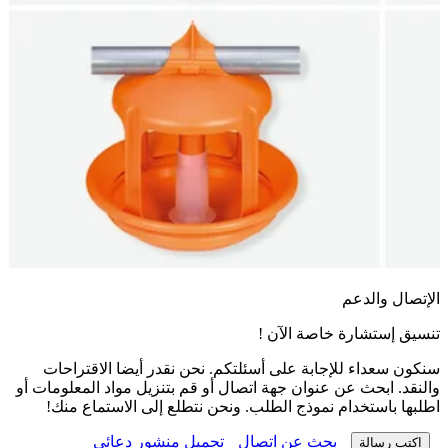
تراحات
معلومات أو
 منك!