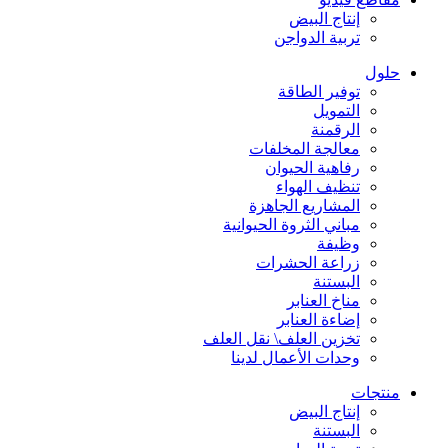
إنتاج البيض
تربية الدواجن
حلول
توفير الطاقة
التمويل
الرقمنة
معالجة المخلفات
رفاهية الحيوان
تنظيف الهواء
المشاريع الجاهزة
مباني الثروة الحيوانية
وظيفة
زراعة الحشرات
البستنة
مناخ العنابر
إضاءة العنابر
تخزين العلف\ نقل العلف
وحدات الأعمال لدينا
منتجات
إنتاج البيض
البستنة