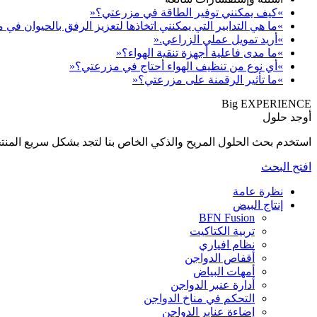
»كيف يمكنني توفير الطاقة في مزرعتي؟«
»ما هي التدابير التي يمكنني اتخاذها لتعزيز الرفق بالحيوان في
»أريد تمويل عملي الزراعي.«
»ما مدى فاعلية أجهزة تنقية الهواء؟«
»أي نوع من تنظيف الهواء أحتاج في مزرعتي؟«
»ما تأثير الرقمنة على مزرعتي؟«
Big EXPERIENCE
أوجد حلول
استخدم بحث الحلول المريح والذكي الخاص بنا لتجد بشكل سريع المنتجات المناسبة لإحتي
افتح البحث
نظرة عامة
إنتاج البيض
BFN Fusion
تربية الكتاكيت
نظام افياري
أقفاص الدواجن
أمهات البياض
أدارة عنبر الدواجن
التحكم في مناخ الدواجن
إضاءة عنابر الدواجن