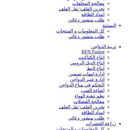
معالجة المخلفات
تخزين العلف\ نقل العلف
امداد الطاقة
طلب منشور دعائي
البستنة
كل المعلومات و المنتجات
طلب منشور دعائي
تربية الدواجن
BFN Fusion
إنتاج الكتاكيت
إنتاج الديك الرومي
إنتاج البط
إدارة امهات تسمين
إدارة عنبر الدواجن
التحكم في مناخ الدواجن
إضاءة العنب
نظم تنقية الهواء
معالجة الفضلات
تخزين العلف\ نقل العلف
امداد الطاقة
طلب منشور دعائي
زراعة الحشرات
كل المعلومات و المنتجات