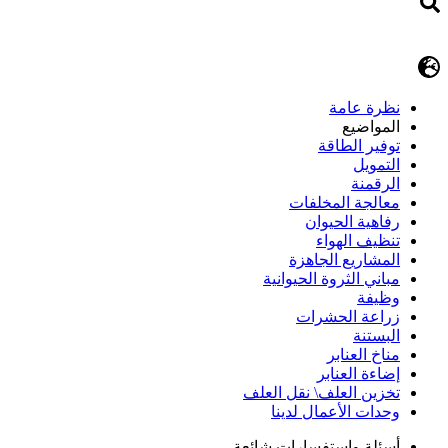
نظرة عامة
المواضيع
توفير الطاقة
التمويل
الرقمنة
معالجة المخلفات
رفاهية الحيوان
تنظيف الهواء
المشاريع الجاهزة
مباني الثروة الحيوانية
وظيفة
زراعة الحشرات
البستنة
مناخ العنابر
إضاءة العنابر
تخزين العلف\ نقل العلف
وحدات الأعمال لدينا
أسئلة وإستفسارات شائعة