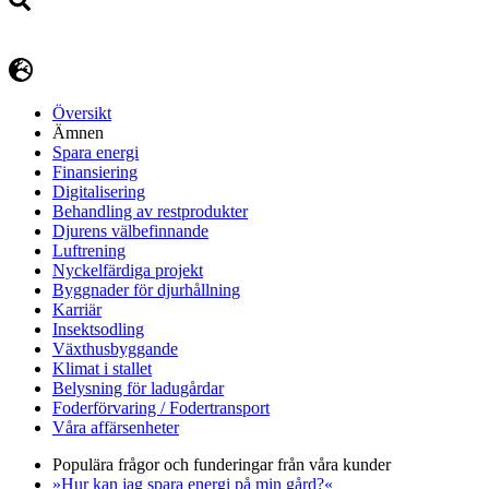
Översikt
Ämnen
Spara energi
Finansiering
Digitalisering
Behandling av restprodukter
Djurens välbefinnande
Luftrening
Nyckelfärdiga projekt
Byggnader för djurhållning
Karriär
Insektsodling
Växthusbyggande
Klimat i stallet
Belysning för ladugårdar
Foderförvaring / Fodertransport
Våra affärsenheter
Populära frågor och funderingar från våra kunder
»Hur kan jag spara energi på min gård?«