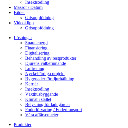
Insektsodling
Mässor / Datum
Bilder
Grisuppfödning
Videoklipp
Grisuppfödning
Lösningar
Spara energi
Finansiering
Digitalisering
Behandling av restprodukter
Djurens välbefinnande
Luftrening
Nyckelfärdiga projekt
Byggnader för djurhållning
Karriär
Insektsodling
Växthusbyggande
Klimat i stallet
Belysning för ladugårdar
Foderförvaring / Fodertransport
Våra affärsenheter
Produkter