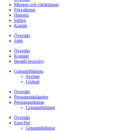
Mission och värderingar
Förvaltning
Historia
Siffror
Karriär
Översikt
Jobb
Översikt
Kontakt
Beställ broschyr
Grisuppfödning
Sverige
Globalt
Översikt
Pressmeddelanden
Pressgranskning
Grisuppfödning
Översikt
EuroTier
Grisuppfödning