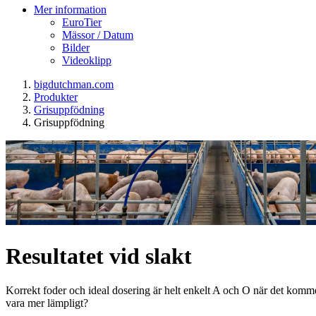
Mer information
EuroTier
Mässor / Datum
Bilder
Videoklipp
bigdutchman.com
Produkter
Grisuppfödning
Grisuppfödning
Resultatet vid slakt
Korrekt foder och ideal dosering är helt enkelt A och O när det kommer t
vara mer lämpligt?