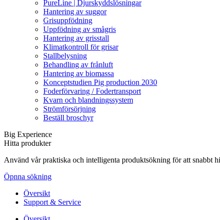
PureLine | Djurskyddslösningar
Hantering av suggor
Grisuppfödning
Uppfödning av smågris
Hantering av grisstall
Klimatkontroll för grisar
Stallbelysning
Behandling av frånluft
Hantering av biomassa
Konceptstudien Pig production 2030
Foderförvaring / Fodertransport
Kvarn och blandningssystem
Strömförsörjning
Beställ broschyr
Big Experience
Hitta produkter
Använd vår praktiska och intelligenta produktsökning för att snabbt h
Öpnna sökning
Översikt
Support & Service
Översikt