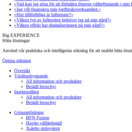
»Vad kan jag göra för att förbättra djurens välbefinnande i min
»Jag vill finansiera min jordbruksverksamhet.«
»Hur tillförlitliga är luftrenare?«
»Vilken typ av luftrening behöver jag på min gård?«
»Vilken effekt har digitaliseringen på min gård?«
Big EXPERIENCE
Hitta lösningar
Använd vår praktiska och intelligenta sökning för att snabbt hitta lö
Öpnna sökning
Översikt
Växthusbyggande
All information och produkter
Beställ broschyr
Insektsodling
All information och produkter
Beställ broschyr
Grisuppfödning
BFN Fusion
Havito välfärdsstall
Xaletto stråsystem