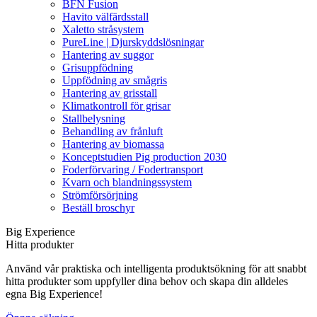
BFN Fusion
Havito välfärdsstall
Xaletto stråsystem
PureLine | Djurskyddslösningar
Hantering av suggor
Grisuppfödning
Uppfödning av smågris
Hantering av grisstall
Klimatkontroll för grisar
Stallbelysning
Behandling av frånluft
Hantering av biomassa
Konceptstudien Pig production 2030
Foderförvaring / Fodertransport
Kvarn och blandningssystem
Strömförsörjning
Beställ broschyr
Big Experience
Hitta produkter
Använd vår praktiska och intelligenta produktsökning för att snabbt
hitta produkter som uppfyller dina behov och skapa din alldeles
egna Big Experience!