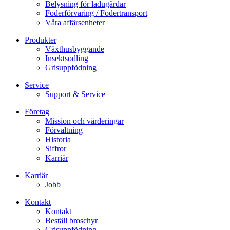
Belysning för ladugårdar
Foderförvaring / Fodertransport
Våra affärsenheter
Produkter
Växthusbyggande
Insektsodling
Grisuppfödning
Service
Support & Service
Företag
Mission och värderingar
Förvaltning
Historia
Siffror
Karriär
Karriär
Jobb
Kontakt
Kontakt
Beställ broschyr
Grisuppfödning