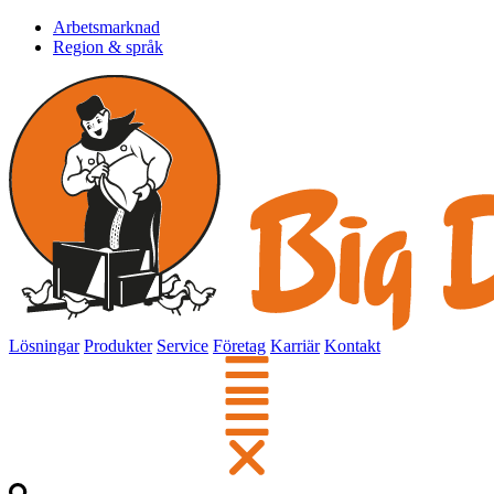
Arbetsmarknad
Region & språk
Lösningar
Produkter
Service
Företag
Karriär
Kontakt