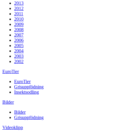
2013
2012
2011
2010
2009
2008
2007
2006
2005
2004
2003
2002
EuroTier
EuroTier
Grisuppfödning
Insektsodling
Bilder
Bilder
Grisuppfödning
Videoklipp