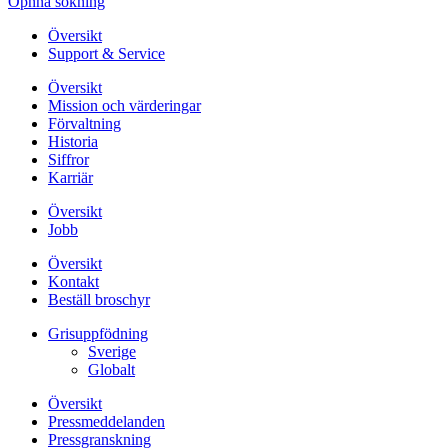
Öpnna sökning
Översikt
Support & Service
Översikt
Mission och värderingar
Förvaltning
Historia
Siffror
Karriär
Översikt
Jobb
Översikt
Kontakt
Beställ broschyr
Grisuppfödning
Sverige
Globalt
Översikt
Pressmeddelanden
Pressgranskning