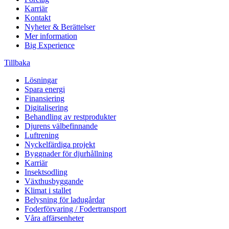
Karriär
Kontakt
Nyheter & Berättelser
Mer information
Big Experience
Tillbaka
Lösningar
Spara energi
Finansiering
Digitalisering
Behandling av restprodukter
Djurens välbefinnande
Luftrening
Nyckelfärdiga projekt
Byggnader för djurhållning
Karriär
Insektsodling
Växthusbyggande
Klimat i stallet
Belysning för ladugårdar
Foderförvaring / Fodertransport
Våra affärsenheter