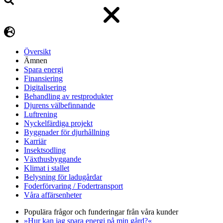
Översikt
Ämnen
Spara energi
Finansiering
Digitalisering
Behandling av restprodukter
Djurens välbefinnande
Luftrening
Nyckelfärdiga projekt
Byggnader för djurhållning
Karriär
Insektsodling
Växthusbyggande
Klimat i stallet
Belysning för ladugårdar
Foderförvaring / Fodertransport
Våra affärsenheter
Populära frågor och funderingar från våra kunder
»Hur kan jag spara energi på min gård?«