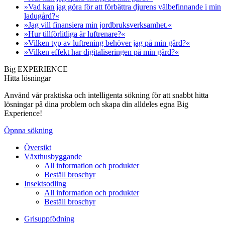
»Vad kan jag göra för att förbättra djurens välbefinnande i min
ladugård?«
»Jag vill finansiera min jordbruksverksamhet.«
»Hur tillförlitliga är luftrenare?«
»Vilken typ av luftrening behöver jag på min gård?«
»Vilken effekt har digitaliseringen på min gård?«
Big EXPERIENCE
Hitta lösningar
Använd vår praktiska och intelligenta sökning för att snabbt hitta
lösningar på dina problem och skapa din alldeles egna Big
Experience!
Öpnna sökning
Översikt
Växthusbyggande
All information och produkter
Beställ broschyr
Insektsodling
All information och produkter
Beställ broschyr
Grisuppfödning