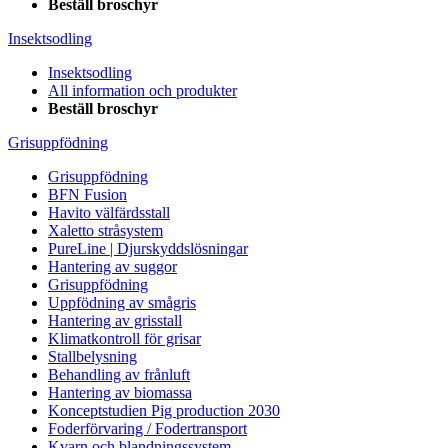
Beställ broschyr
Insektsodling
Insektsodling
All information och produkter
Beställ broschyr
Grisuppfödning
Grisuppfödning
BFN Fusion
Havito välfärdsstall
Xaletto stråsystem
PureLine | Djurskyddslösningar
Hantering av suggor
Grisuppfödning
Uppfödning av smågris
Hantering av grisstall
Klimatkontroll för grisar
Stallbelysning
Behandling av frånluft
Hantering av biomassa
Konceptstudien Pig production 2030
Foderförvaring / Fodertransport
Kvarn och blandningssystem