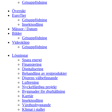
Grisuppfödning
Översikt
EuroTier
Grisuppfödning
Insektsodling
Mässor / Datum
Bilder
Grisuppfödning
Videoklipp
Grisuppfödning
Lösningar
Spara energi
Finansiering
Digitalisering
Behandling av restprodukter
Djurens välbefinnande
Luftrening
Nyckelfärdiga projekt
Byggnader för djurhållning
Karriär
Insektsodling
Växthusbyggande
Klimat i stallet