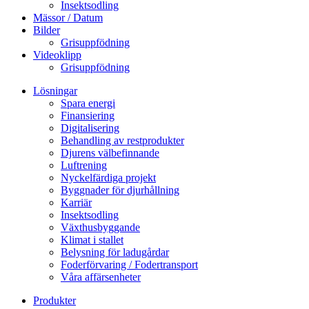
Insektsodling
Mässor / Datum
Bilder
Grisuppfödning
Videoklipp
Grisuppfödning
Lösningar
Spara energi
Finansiering
Digitalisering
Behandling av restprodukter
Djurens välbefinnande
Luftrening
Nyckelfärdiga projekt
Byggnader för djurhållning
Karriär
Insektsodling
Växthusbyggande
Klimat i stallet
Belysning för ladugårdar
Foderförvaring / Fodertransport
Våra affärsenheter
Produkter