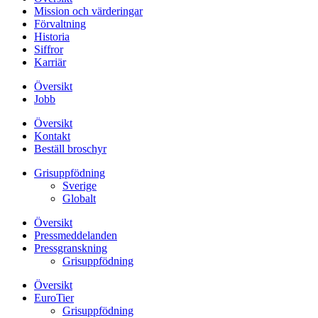
Mission och värderingar
Förvaltning
Historia
Siffror
Karriär
Översikt
Jobb
Översikt
Kontakt
Beställ broschyr
Grisuppfödning
Sverige
Globalt
Översikt
Pressmeddelanden
Pressgranskning
Grisuppfödning
Översikt
EuroTier
Grisuppfödning