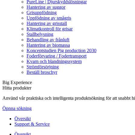
PureLine | Djurskyddslösningar
Hantering av suggor
Grisuppfödning
Uppfödning av smågris
Hantering av grisstall
Klimatkontroll för grisar
Stallbelysning
Behandling av frånluft
Hantering av biomassa
Konceptstudien Pig production 2030
Foderförvaring / Fodertransport
Kvarn och blandningssystem
Strömförsörjning
Beställ broschyr
Big Experience
Hitta produkter
Använd vår praktiska och intelligenta produktsökning för att snabbt h
Öpnna sökning
Översikt
Support & Service
Översikt