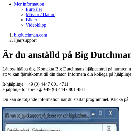
Mer information
EuroTier
Mässor / Datum
Bilder
Videoklipp
bigdutchman.com
Fjärrsupport
Är du anställd på Big Dutchma
Låt oss hjälpa dig. Kontakta Big Dutchmans hjälpcentral på numren ne
att vi kan fjärråtkomst till din dator. Informera din kollega på hjälplin
It-hjälplinje: +49 (0) 4447 801 4711
Hjälplinje för företag: +49 (0) 4447 801 4811
Du kan se följande information när du startar programmet. Klicka på "In