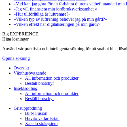
»Vad kan jag göra för att förbättra djurens välbefinnande i min
»Jag vill finansiera min jordbruksverksamhet.«
»Hur tillförlitliga är luftrenare?«
»Vilken typ av luftrening behöver jag på min gård?«
»Vilken effekt har digitaliseringen på min gård?«
Big EXPERIENCE
Hitta lösningar
Använd vår praktiska och intelligenta sökning för att snabbt hitta lö
Öpnna sökning
Översikt
Växthusbyggande
All information och produkter
Beställ broschyr
Insektsodling
All information och produkter
Beställ broschyr
Grisuppfödning
BFN Fusion
Havito välfärdsstall
Xaletto stråsystem