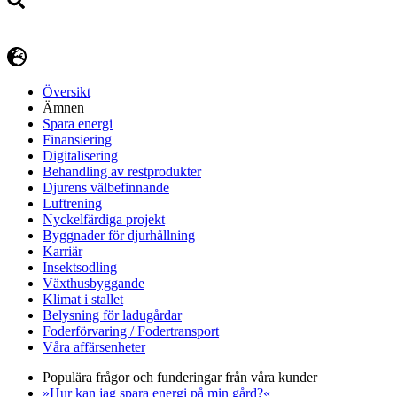
Översikt
Ämnen
Spara energi
Finansiering
Digitalisering
Behandling av restprodukter
Djurens välbefinnande
Luftrening
Nyckelfärdiga projekt
Byggnader för djurhållning
Karriär
Insektsodling
Växthusbyggande
Klimat i stallet
Belysning för ladugårdar
Foderförvaring / Fodertransport
Våra affärsenheter
Populära frågor och funderingar från våra kunder
»Hur kan jag spara energi på min gård?«