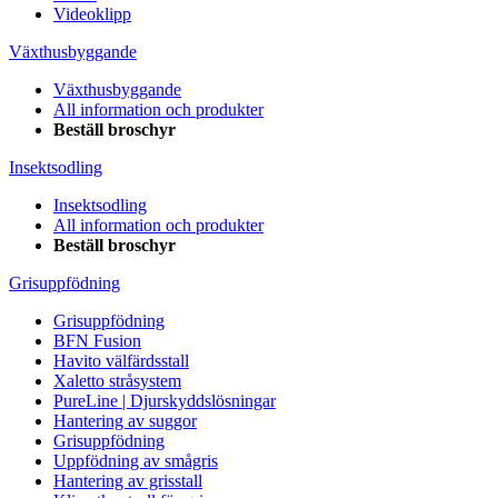
Videoklipp
Växthusbyggande
Växthusbyggande
All information och produkter
Beställ broschyr
Insektsodling
Insektsodling
All information och produkter
Beställ broschyr
Grisuppfödning
Grisuppfödning
BFN Fusion
Havito välfärdsstall
Xaletto stråsystem
PureLine | Djurskyddslösningar
Hantering av suggor
Grisuppfödning
Uppfödning av smågris
Hantering av grisstall