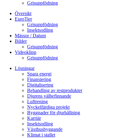
Grisuppfödning
Översikt
EuroTier
Grisuppfödning
Insektsodling
Mässor / Datum
Bilder
Grisuppfödning
Videoklipp
Grisuppfödning
Lösningar
Spara energi
Finansiering
Digitalisering
Behandling av restprodukter
Djurens välbefinnande
Luftrening
Nyckelfärdiga projekt
Byggnader för djurhållning
Karriär
Insektsodling
Växthusbyggande
Klimat i stallet