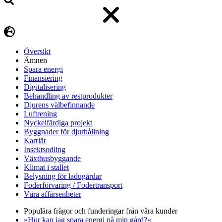
Översikt
Ämnen
Spara energi
Finansiering
Digitalisering
Behandling av restprodukter
Djurens välbefinnande
Luftrening
Nyckelfärdiga projekt
Byggnader för djurhållning
Karriär
Insektsodling
Växthusbyggande
Klimat i stallet
Belysning för ladugårdar
Foderförvaring / Fodertransport
Våra affärsenheter
Populära frågor och funderingar från våra kunder
»Hur kan jag spara energi på min gård?«