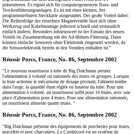
präsentieren. Es eignet sich für computergesteuerte Nass- und
Trockenfütterungsanlagen. Es ist mit einer kleinen, frei
programmierbaren Steckkarte ausgestattet. Der große Vorteil dabei:
Die Reihenfolge der einzelnen Magnetventile lässt sich ohne
Werkzeug und Kabelmontage jederzeit schnell und erstaunlich
einfach ändern. Besonders lohnenswert ist der Einsatz des neuen
Ventils im Zusammenhang mit der Ad-libitum-Fütterung. Dann
können einfache Sensoren ohne Elektronik eingesetzt werden, da
die Sensorelektronik bereits in den Ventilen enthalten ist."
Réussir Porcs, France, No. 86, Septembre 2002
"Le nouveau nourrisseur à tube de Big Dutchman permet
l'alimentation à volonté ou rationnée des truies en groupes. Lorsque
la truie actionne le mécanisme de dosage pivotant, l'aliment tombe
dans l'auge, la quantité étant réglée en hauteur du tube. Pour une
alimentation à volonté, un nourrisseur suffit pour 16 truies, avec une
place d'alimentation pour 4 truies. Pour une alimentation rationnée,
un nourrisseur alimente quatre truies. "
Réussir Porcs, France, No. 86, Septembre 2002
"Big Dutchman présente des équipements de porcheries pour truies,
porcelets et porc charcutiers. Le Combicool est un système de