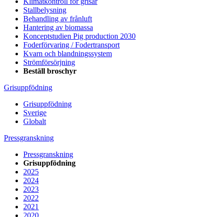
Klimatkontroll för grisar
Stallbelysning
Behandling av frånluft
Hantering av biomassa
Konceptstudien Pig production 2030
Foderförvaring / Fodertransport
Kvarn och blandningssystem
Strömförsörjning
Beställ broschyr
Grisuppfödning
Grisuppfödning
Sverige
Globalt
Pressgranskning
Pressgranskning
Grisuppfödning
2025
2024
2023
2022
2021
2020