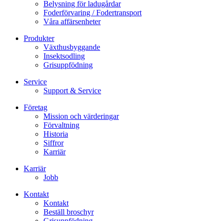
Belysning för ladugårdar
Foderförvaring / Fodertransport
Våra affärsenheter
Produkter
Växthusbyggande
Insektsodling
Grisuppfödning
Service
Support & Service
Företag
Mission och värderingar
Förvaltning
Historia
Siffror
Karriär
Karriär
Jobb
Kontakt
Kontakt
Beställ broschyr
Grisuppfödning