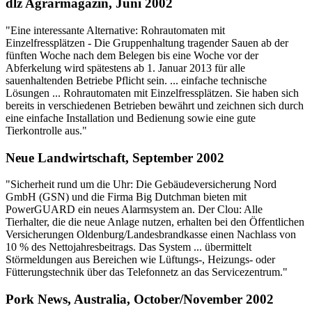
dlz Agrarmagazin, Juni 2002
"Eine interessante Alternative: Rohrautomaten mit
Einzelfressplätzen - Die Gruppenhaltung tragender Sauen ab der
fünften Woche nach dem Belegen bis eine Woche vor der
Abferkelung wird spätestens ab 1. Januar 2013 für alle
sauenhaltenden Betriebe Pflicht sein. ... einfache technische
Lösungen ... Rohrautomaten mit Einzelfressplätzen. Sie haben sich
bereits in verschiedenen Betrieben bewährt und zeichnen sich durch
eine einfache Installation und Bedienung sowie eine gute
Tierkontrolle aus."
Neue Landwirtschaft, September 2002
"Sicherheit rund um die Uhr: Die Gebäudeversicherung Nord
GmbH (GSN) und die Firma Big Dutchman bieten mit
PowerGUARD ein neues Alarmsystem an. Der Clou: Alle
Tierhalter, die die neue Anlage nutzen, erhalten bei den Öffentlichen
Versicherungen Oldenburg/Landesbrandkasse einen Nachlass von
10 % des Nettojahresbeitrags. Das System ... übermittelt
Störmeldungen aus Bereichen wie Lüftungs-, Heizungs- oder
Fütterungstechnik über das Telefonnetz an das Servicezentrum."
Pork News, Australia, October/November 2002