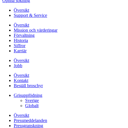
Öpnna sökning
Översikt
Support & Service
Översikt
Mission och värderingar
Förvaltning
Historia
Siffror
Karriär
Översikt
Jobb
Översikt
Kontakt
Beställ broschyr
Grisuppfödning
Sverige
Globalt
Översikt
Pressmeddelanden
Pressgranskning