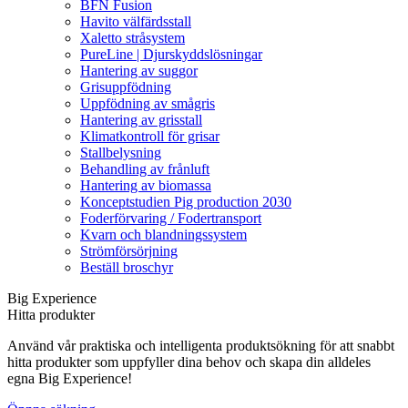
BFN Fusion
Havito välfärdsstall
Xaletto stråsystem
PureLine | Djurskyddslösningar
Hantering av suggor
Grisuppfödning
Uppfödning av smågris
Hantering av grisstall
Klimatkontroll för grisar
Stallbelysning
Behandling av frånluft
Hantering av biomassa
Konceptstudien Pig production 2030
Foderförvaring / Fodertransport
Kvarn och blandningssystem
Strömförsörjning
Beställ broschyr
Big Experience
Hitta produkter
Använd vår praktiska och intelligenta produktsökning för att snabbt
hitta produkter som uppfyller dina behov och skapa din alldeles
egna Big Experience!