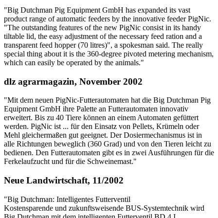
"Big Dutchman Pig Equipment GmbH has expanded its vast
product range of automatic feeders by the innovative feeder PigNic.
"The outstanding features of the new PigNic consist in its handy
tiltable lid, the easy adjustment of the necessary feed ration and a
transparent feed hopper (70 litres)", a spokesman said. The really
special thing about it is the 360-degree pivoted metering mechanism,
which can easily be operated by the animals."
dlz agrarmagazin, November 2002
"Mit dem neuen PigNic-Futterautomaten hat die Big Dutchman Pig
Equipment GmbH ihre Palette an Futterautomaten innovativ
erweitert. Bis zu 40 Tiere können an einem Automaten gefüttert
werden. PigNic ist ... für den Einsatz von Pellets, Krümeln oder
Mehl gleichermaßen gut geeignet. Der Dosiermechanismus ist in
alle Richtungen beweglich (360 Grad) und von den Tieren leicht zu
bedienen. Den Futterautomaten gibt es in zwei Ausführungen für die
Ferkelaufzucht und für die Schweinemast."
Neue Landwirtschaft, 11/2002
"Big Dutchman: Intelligentes Futterventil
Kostensparende und zukunftsweisende BUS-Systemtechnik wird
Big Dutchman mit dem intelligenten Futterventil BD 4 I