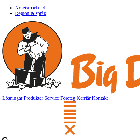
Arbetsmarknad
Region & språk
Lösningar
Produkter
Service
Företag
Karriär
Kontakt