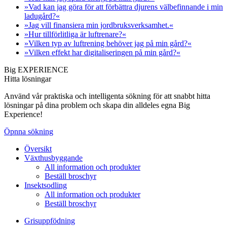
»Vad kan jag göra för att förbättra djurens välbefinnande i min
ladugård?«
»Jag vill finansiera min jordbruksverksamhet.«
»Hur tillförlitliga är luftrenare?«
»Vilken typ av luftrening behöver jag på min gård?«
»Vilken effekt har digitaliseringen på min gård?«
Big EXPERIENCE
Hitta lösningar
Använd vår praktiska och intelligenta sökning för att snabbt hitta
lösningar på dina problem och skapa din alldeles egna Big
Experience!
Öpnna sökning
Översikt
Växthusbyggande
All information och produkter
Beställ broschyr
Insektsodling
All information och produkter
Beställ broschyr
Grisuppfödning