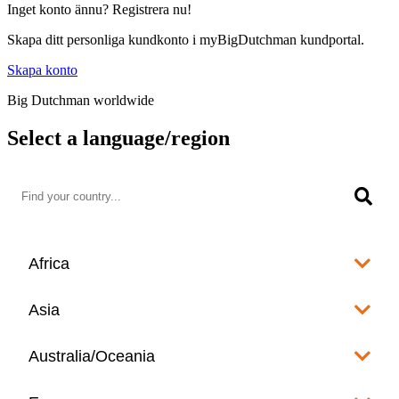
Inget konto ännu? Registrera nu!
Skapa ditt personliga kundkonto i myBigDutchman kundportal.
Skapa konto
Big Dutchman worldwide
Select a language/region
Africa
Algeria
Asia
العربية
Afghanistan
Australia/Oceania
Angola
English
www.bigdutchman.co.za
Australia