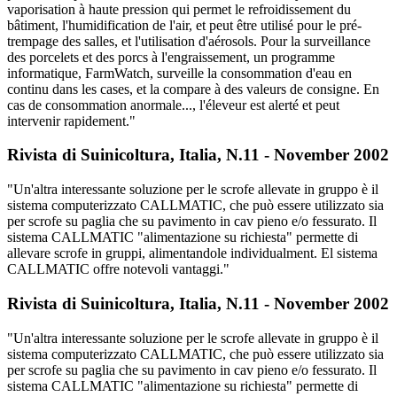
vaporisation à haute pression qui permet le refroidissement du
bâtiment, l'humidification de l'air, et peut être utilisé pour le pré-
trempage des salles, et l'utilisation d'aérosols. Pour la surveillance
des porcelets et des porcs à l'engraissement, un programme
informatique, FarmWatch, surveille la consommation d'eau en
continu dans les cases, et la compare à des valeurs de consigne. En
cas de consommation anormale..., l'éleveur est alerté et peut
intervenir rapidement."
Rivista di Suinicoltura, Italia, N.11 - November 2002
"Un'altra interessante soluzione per le scrofe allevate in gruppo è il
sistema computerizzato CALLMATIC, che può essere utilizzato sia
per scrofe su paglia che su pavimento in cav pieno e/o fessurato. Il
sistema CALLMATIC "alimentazione su richiesta" permette di
allevare scrofe in gruppi, alimentandole individualment. El sistema
CALLMATIC offre notevoli vantaggi."
Rivista di Suinicoltura, Italia, N.11 - November 2002
"Un'altra interessante soluzione per le scrofe allevate in gruppo è il
sistema computerizzato CALLMATIC, che può essere utilizzato sia
per scrofe su paglia che su pavimento in cav pieno e/o fessurato. Il
sistema CALLMATIC "alimentazione su richiesta" permette di