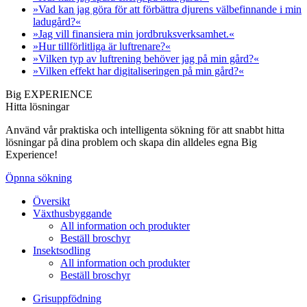
»Vad kan jag göra för att förbättra djurens välbefinnande i min
ladugård?«
»Jag vill finansiera min jordbruksverksamhet.«
»Hur tillförlitliga är luftrenare?«
»Vilken typ av luftrening behöver jag på min gård?«
»Vilken effekt har digitaliseringen på min gård?«
Big EXPERIENCE
Hitta lösningar
Använd vår praktiska och intelligenta sökning för att snabbt hitta
lösningar på dina problem och skapa din alldeles egna Big
Experience!
Öpnna sökning
Översikt
Växthusbyggande
All information och produkter
Beställ broschyr
Insektsodling
All information och produkter
Beställ broschyr
Grisuppfödning