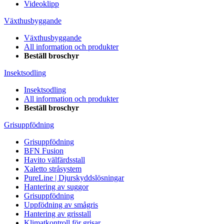
Videoklipp
Växthusbyggande
Växthusbyggande
All information och produkter
Beställ broschyr
Insektsodling
Insektsodling
All information och produkter
Beställ broschyr
Grisuppfödning
Grisuppfödning
BFN Fusion
Havito välfärdsstall
Xaletto stråsystem
PureLine | Djurskyddslösningar
Hantering av suggor
Grisuppfödning
Uppfödning av smågris
Hantering av grisstall
Klimatkontroll för grisar