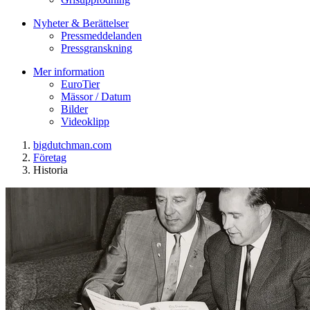
Nyheter & Berättelser
Pressmeddelanden
Pressgranskning
Mer information
EuroTier
Mässor / Datum
Bilder
Videoklipp
bigdutchman.com
Företag
Historia