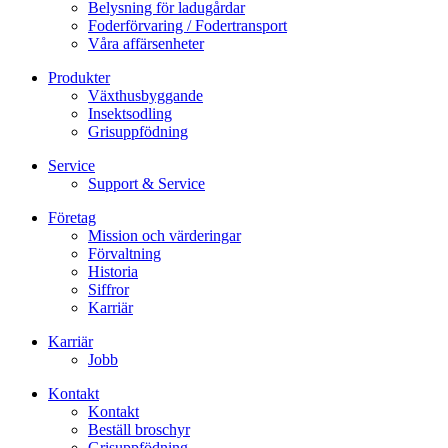
Belysning för ladugårdar
Foderförvaring / Fodertransport
Våra affärsenheter
Produkter
Växthusbyggande
Insektsodling
Grisuppfödning
Service
Support & Service
Företag
Mission och värderingar
Förvaltning
Historia
Siffror
Karriär
Karriär
Jobb
Kontakt
Kontakt
Beställ broschyr
Grisuppfödning