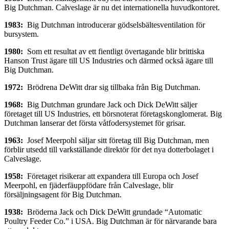
Big Dutchman. Calveslage är nu det internationella huvudkontoret.
1983:
Big Dutchman introducerar gödselsbältesventilation för
bursystem.
1980:
Som ett resultat av ett fientligt övertagande blir brittiska
Hanson Trust ägare till US Industries och därmed också ägare till
Big Dutchman.
1972:
Brödrena DeWitt drar sig tillbaka från Big Dutchman.
1968:
Big Dutchman grundare Jack och Dick DeWitt säljer
företaget till US Industries, ett börsnoterat företagskonglomerat. Big
Dutchman lanserar det första våtfodersystemet för grisar.
1963:
Josef Meerpohl säljar sitt företag till Big Dutchman, men
förblir utsedd till varkställande direktör för det nya dotterbolaget i
Calveslage.
1958:
Företaget risikerar att expandera till Europa och Josef
Meerpohl, en fjäderfäuppfödare från Calveslage, blir
försäljningsagent för Big Dutchman.
1938:
Bröderna Jack och Dick DeWitt grundade “Automatic
Poultry Feeder Co.” i USA. Big Dutchman är för närvarande bara