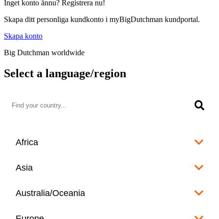
Inget konto ännu? Registrera nu!
Skapa ditt personliga kundkonto i myBigDutchman kundportal.
Skapa konto
Big Dutchman worldwide
Select a language/region
Africa
Algeria
Asia
العربية
Afghanistan
Australia/Oceania
Angola
English
www.bigdutchman.co.za
Australia
Europe
Bangladesh