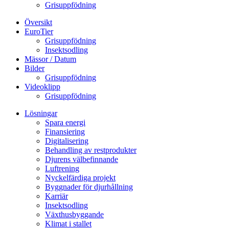
Grisuppfödning
Översikt
EuroTier
Grisuppfödning
Insektsodling
Mässor / Datum
Bilder
Grisuppfödning
Videoklipp
Grisuppfödning
Lösningar
Spara energi
Finansiering
Digitalisering
Behandling av restprodukter
Djurens välbefinnande
Luftrening
Nyckelfärdiga projekt
Byggnader för djurhållning
Karriär
Insektsodling
Växthusbyggande
Klimat i stallet