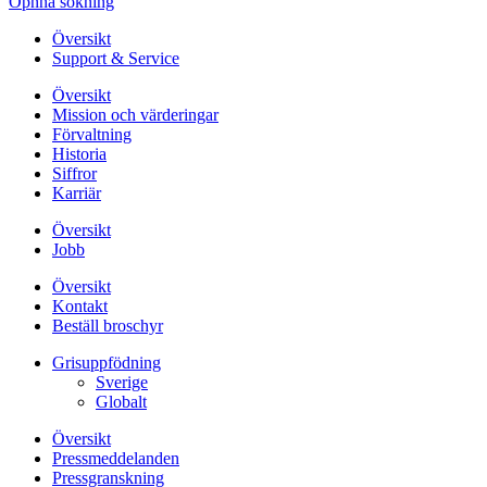
Öpnna sökning
Översikt
Support & Service
Översikt
Mission och värderingar
Förvaltning
Historia
Siffror
Karriär
Översikt
Jobb
Översikt
Kontakt
Beställ broschyr
Grisuppfödning
Sverige
Globalt
Översikt
Pressmeddelanden
Pressgranskning