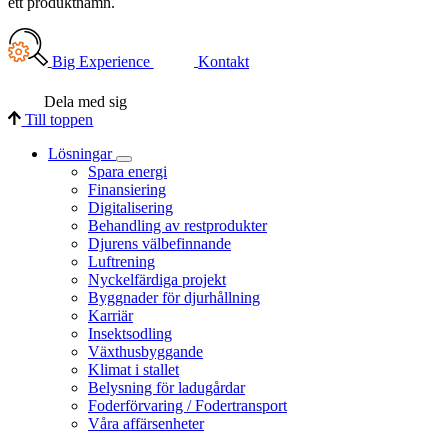
ett produktnamn.
Big Experience
Kontakt
Dela med sig
Till toppen
Lösningar
Spara energi
Finansiering
Digitalisering
Behandling av restprodukter
Djurens välbefinnande
Luftrening
Nyckelfärdiga projekt
Byggnader för djurhållning
Karriär
Insektsodling
Växthusbyggande
Klimat i stallet
Belysning för ladugårdar
Foderförvaring / Fodertransport
Våra affärsenheter