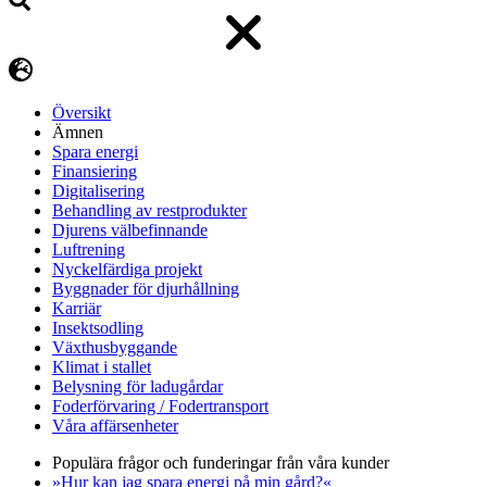
Översikt
Ämnen
Spara energi
Finansiering
Digitalisering
Behandling av restprodukter
Djurens välbefinnande
Luftrening
Nyckelfärdiga projekt
Byggnader för djurhållning
Karriär
Insektsodling
Växthusbyggande
Klimat i stallet
Belysning för ladugårdar
Foderförvaring / Fodertransport
Våra affärsenheter
Populära frågor och funderingar från våra kunder
»Hur kan jag spara energi på min gård?«