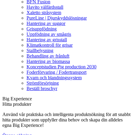
BFN Fusion
Havito välfärdsstall
Xaletto stråsystem
PureLine | Djurskyddslösningar
Hantering av suggor
Grisuppfödning
Uppfödning av smågris
Hantering av grisstall
Klimatkontroll för grisar
Stallbelysning
Behandling av frånluft
Hantering av biomassa
Konceptstudien Pig production 2030
Foderförvaring / Fodertransport
Kvarn och blandningssystem
Strömförsörjning
Beställ broschyr
Big Experience
Hitta produkter
Använd vår praktiska och intelligenta produktsökning för att snabbt
hitta produkter som uppfyller dina behov och skapa din alldeles
egna Big Experience!