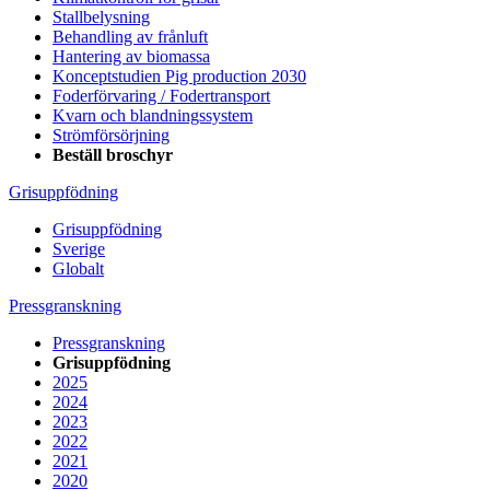
Stallbelysning
Behandling av frånluft
Hantering av biomassa
Konceptstudien Pig production 2030
Foderförvaring / Fodertransport
Kvarn och blandningssystem
Strömförsörjning
Beställ broschyr
Grisuppfödning
Grisuppfödning
Sverige
Globalt
Pressgranskning
Pressgranskning
Grisuppfödning
2025
2024
2023
2022
2021
2020