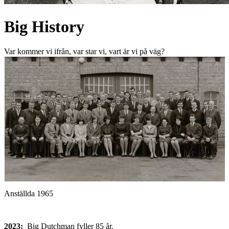
Big History
Var kommer vi ifrån, var star vi, vart är vi på väg?
J
Anställda 1965
2023:
Big Dutchman fyller 85 år.