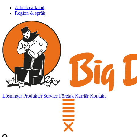
Arbetsmarknad
Region & språk
Lösningar
Produkter
Service
Företag
Karriär
Kontakt