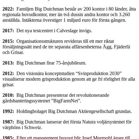
2022:
Familjen Big Dutchman består av 200 kontor i 80 länder, åtta
regionala huvudkontor, mer än två dussin andra kontor och 3.260
anställda. Intäkterna överstiger 1 miljard euro för första gången.
2017:
Det nya testcentret i Calveslage invigs.
2015:
Organisationsstrukturen revideras till ett mer riktat
försäljningssätt med de tre separata affärsenheterna Ägg, Fjäderfä
och Grisar.
2013:
Big Dutchman firar 75-årsjubileum.
2012:
Den visionära konceptstudien “Svinproduktion 2030”
visualiserar modern grisproduktion genom att ge fri rörlighet för alla
grisar.
2010:
Big Dutchman presenterar det revolutionerande
gårdshanteringssystemet ”BigFarmNet”.
1992:
Holdingbolaget Big Dutchman Aktiengesellschaft grundas.
1987:
Big Dutchman lanserar det första Natura voljärsystemet för
värphöns i Schweiz.
1985:
Efter ett management buyout blir Josef Meerpohl ägare till